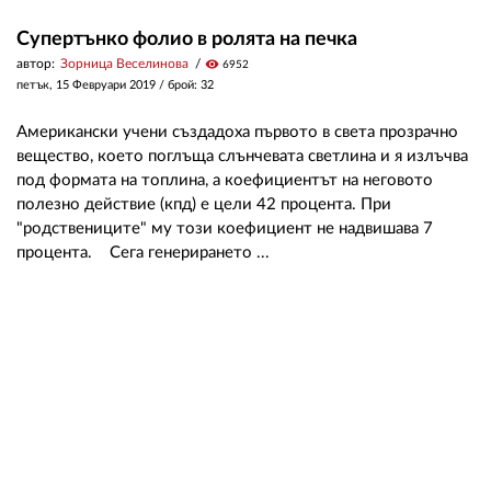
Супертънко фолио в ролята на печка
автор:
Зорница Веселинова
visibility
6952
петък, 15 Февруари 2019
/ брой: 32
Американски учени създадоха първото в света прозрачно
вещество, което поглъща слънчевата светлина и я излъчва
под формата на топлина, а коефициентът на неговото
полезно действие (кпд) е цели 42 процента. При
"родствениците" му този коефициент не надвишава 7
процента. Сега генерирането ...