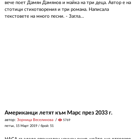
вече поет Дамян Дамянов и майка на три деца. Автор е на
стотици стихотворения и три романа. Написала
текстовете на много песни. - Загла...
Американци летят към Марс през 2033 г.
автор:
Зорница Веселинова
visibility
5769
петък, 15 Март 2019
/ брой: 51