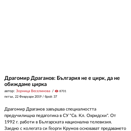
Драгомир Драганов: България не е цирк, да не
обиждаме цирка
автор:
Зорница Веселинова
visibility
8701
петък, 22 Февруари 2019
/ брой: 37
Драгомир Драганов завършва специалността
предучилищна педагогика в СУ "Св. Кл. Охридски". От
1992 г. работи в Българската национална телевизия.
Заедно с колегата си Георги Крумов основават предаването