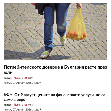
Потребителското доверие в България расте през
юли
автор:
Дума
visibility
892
петък, 07 Август 2026 /
16:39
КФН: От 9 август цените на финансовите услуги ще са
само в евро
автор:
Дума
visibility
944
петък, 07 Август 2026 /
16:19