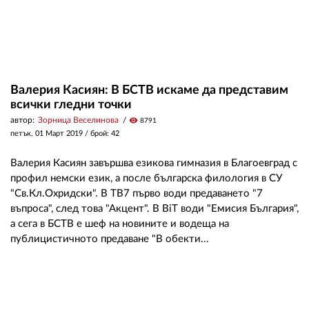
Валерия Касиян: В БСТВ искаме да представим
всички гледни точки
автор:
Зорница Веселинова
visibility
8791
петък, 01 Март 2019
/ брой: 42
Валерия Касиян завършва езикова гимназия в Благоевград с
профил немски език, а после българска филология в СУ
"Св.Кл.Охридски". В ТВ7 първо води предаването "7
въпроса", след това "Акцент". В BiT води "Емисия България",
а сега в БСТВ е шеф на новините и водеща на
публицистичното предаване "В обекти...