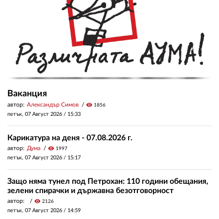
Ваканция
автор:
Александър Симов
visibility
1856
петък, 07 Август 2026 /
15:33
Карикатура на деня - 07.08.2026 г.
автор:
Дума
visibility
1997
петък, 07 Август 2026 /
15:17
Защо няма тунел под Петрохан: 110 години обещания,
зелени спирачки и държавна безотговорност
автор:
visibility
2126
петък, 07 Август 2026 /
14:59