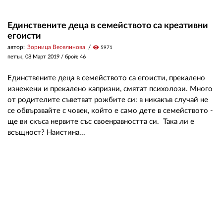
Единствените деца в семейството са креативни
егоисти
автор:
Зорница Веселинова
visibility
5971
петък, 08 Март 2019
/ брой: 46
Единствените деца в семейството са егоисти, прекалено
изнежени и прекалено капризни, смятат психолози. Много
от родителите съветват рожбите си: в никакъв случай не
се обвързвайте с човек, който е само дете в семейството -
ще ви скъса нервите със своенравността си. Така ли е
всъщност? Наистина...