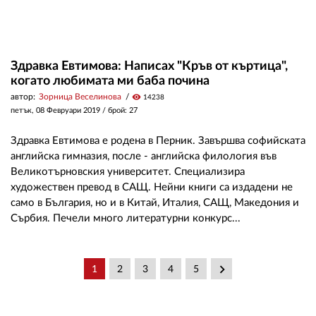
Здравка Евтимова: Написах "Кръв от къртица",
когато любимата ми баба почина
автор:
Зорница Веселинова
visibility
14238
петък, 08 Февруари 2019
/ брой: 27
Здравка Евтимова е родена в Перник. Завършва софийската
английска гимназия, после - английска филология във
Великотърновския университет. Специализира
художествен превод в САЩ. Нейни книги са издадени не
само в България, но и в Китай, Италия, САЩ, Македония и
Сърбия. Печели много литературни конкурс...
keyboard_arrow_right
1
2
3
4
5