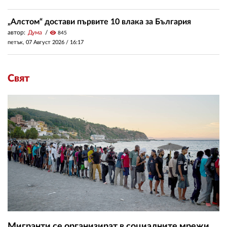
„Алстом“ достави първите 10 влака за България
автор:
Дума
visibility
845
петък, 07 Август 2026 /
16:17
Свят
Мигранти се организират в социалните мрежи