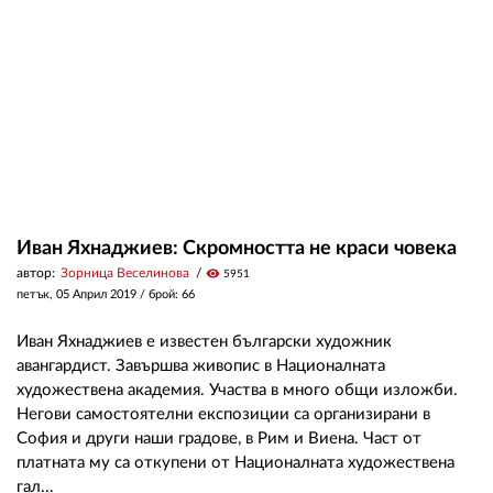
ЗА НАС
АВТОРИ
РЕДАКЦИЯ
КОНТАКТИ
РЕКЛАМА
Иван Яхнаджиев: Скромността не краси човека
автор:
Зорница Веселинова
visibility
5951
АБОНАМЕНТ
петък, 05 Април 2019
/ брой: 66
УСЛОВИЯ ЗА ПОЛЗВАНЕ
Иван Яхнаджиев е известен български художник
ПОЛИТИКА ЗА БИСКВИТКИТЕ
авангардист. Завършва живопис в Националната
художествена академия. Участва в много общи изложби.
ПОЛИТИКАТА ЗА
Негови самостоятелни експозиции са организирани в
ПОВЕРИТЕЛНОСТ
София и други наши градове, в Рим и Виена. Част от
платната му са откупени от Националната художествена
гал...