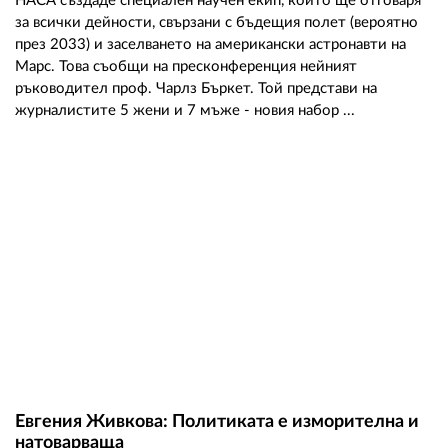
НАСА създаде специален научен екип, който ще отговаря
за всички дейности, свързани с бъдещия полет (вероятно
през 2033) и заселването на американски астронавти на
Марс. Това съобщи на пресконференция нейният
ръководител проф. Чарлз Бъркет. Той представи на
журналистите 5 жени и 7 мъже - новия набор ...
Евгения Живкова: Политиката е изморителна и
натоварваща