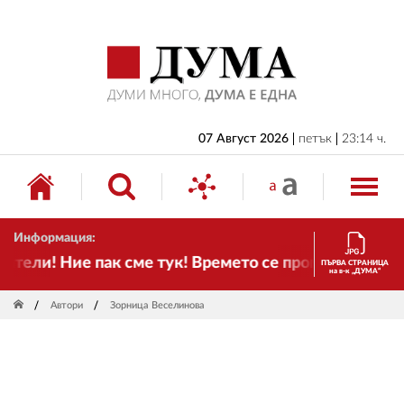
НАЧАЛО
БЪЛГАРИЯ
ИКОНОМИКА
ИЗБОРИ
07 Август 2026
петък
23:14 ч.
СВЯТ
ОБЩЕСТВО
Информация:
КУЛТУРА
ели! Ние пак сме тук! Времето се променя и налага
ПЪРВА СТРАНИЦА
на в-к „ДУМА“
ЖИВОТ
Автори
Зорница Веселинова
СПОРТ
ПРИЛОЖЕНИЯ
ДРУГИ