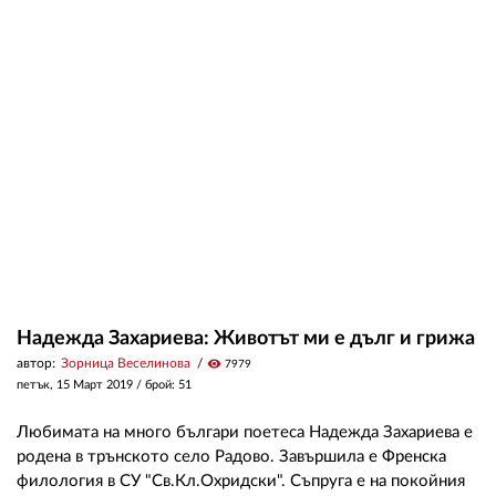
02 975 20 35
Надежда Захариева: Животът ми е дълг и грижа
автор:
Зорница Веселинова
visibility
7979
петък, 15 Март 2019
/ брой: 51
Любимата на много българи поетеса Надежда Захариева е
родена в трънското село Радово. Завършила е Френска
филология в СУ "Св.Кл.Охридски". Съпруга е на покойния