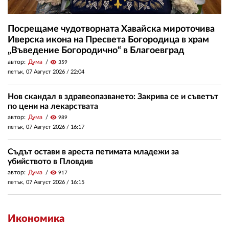
Посрещаме чудотворната Хавайска мироточива
Иверска икона на Пресвета Богородица в храм
„Въведение Богородично“ в Благоевград
автор:
Дума
visibility
359
петък, 07 Август 2026 /
22:04
Нов скандал в здравеопазването: Закрива се и съветът
по цени на лекарствата
автор:
Дума
visibility
989
петък, 07 Август 2026 /
16:17
Съдът остави в ареста петимата младежи за
убийството в Пловдив
автор:
Дума
visibility
917
петък, 07 Август 2026 /
16:15
Икономика