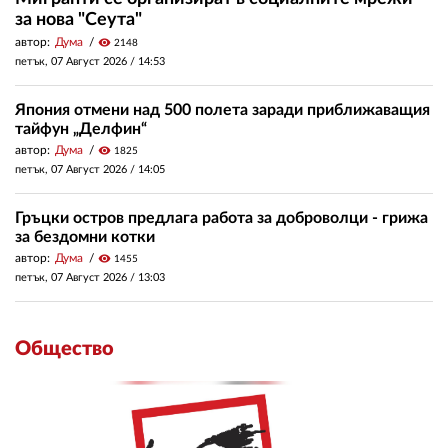
за нова "Сеута"
автор:
Дума
visibility
2148
петък, 07 Август 2026 /
14:53
Япония отмени над 500 полета заради приближаващия
тайфун „Делфин“
автор:
Дума
visibility
1825
петък, 07 Август 2026 /
14:05
Гръцки остров предлага работа за доброволци - грижа
за бездомни котки
автор:
Дума
visibility
1455
петък, 07 Август 2026 /
13:03
Общество