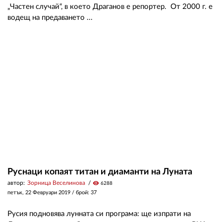
„Частен случай“, в което Драганов е репортер. От 2000 г. е
водещ на предаването ...
Руснаци копаят титан и диаманти на Луната
автор:
Зорница Веселинова
visibility
6288
петък, 22 Февруари 2019
/ брой: 37
Русия подновява лунната си програма: ще изпрати на