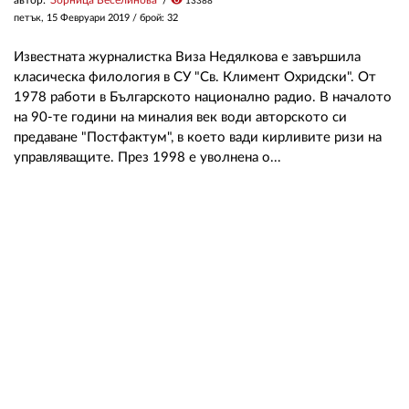
visibility
13388
петък, 15 Февруари 2019
/ брой: 32
Известната журналистка Виза Недялкова е завършила
класическа филология в СУ "Св. Климент Охридски". От
1978 работи в Българското национално радио. В началото
на 90-те години на миналия век води авторското си
предаване "Постфактум", в което вади кирливите ризи на
управляващите. През 1998 е уволнена о...