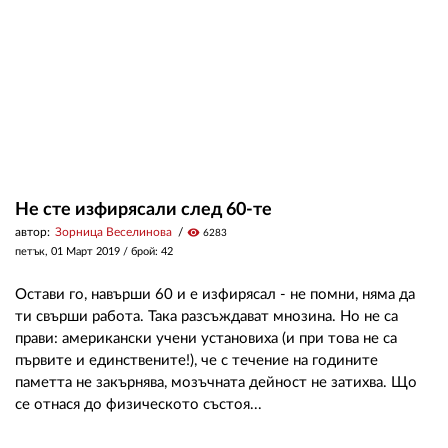
Не сте изфирясали след 60-те
автор:
Зорница Веселинова
visibility
6283
петък, 01 Март 2019
/ брой: 42
Остави го, навърши 60 и е изфирясал - не помни, няма да
ти свърши работа. Така разсъждават мнозина. Но не са
прави: американски учени установиха (и при това не са
първите и единствените!), че с течение на годините
паметта не закърнява, мозъчната дейност не затихва. Що
се отнася до физическото състоя...