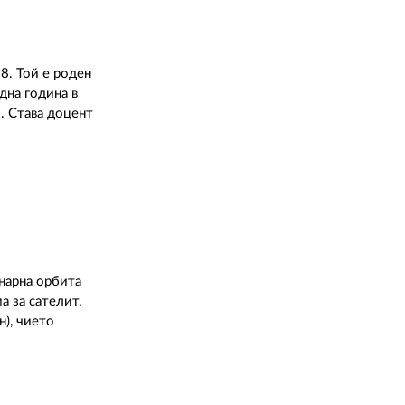
8. Той е роден
дна година в
. Става доцент
онарна орбита
а за сателит,
), чието