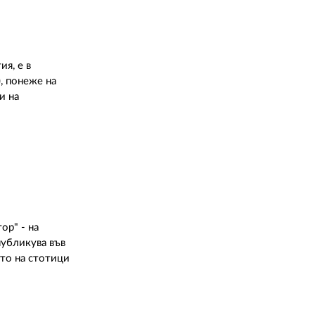
я, е в
), понеже на
и на
ор" - на
публикува във
ито на стотици