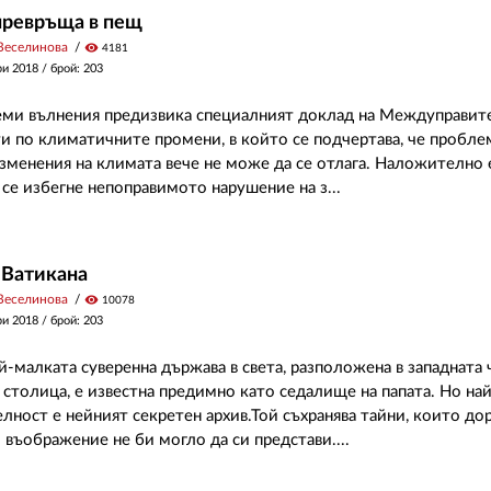
превръща в пещ
Веселинова
visibility
4181
ри 2018
/ брой: 203
еми вълнения предизвика специалният доклад на Междуправит
ти по климатичните промени, в който се подчертава, че пробле
зменения на климата вече не може да се отлага. Наложително е
а се избегне непоправимото нарушение на з...
 Ватикана
Веселинова
visibility
10078
ри 2018
/ брой: 203
й-малката суверенна държава в света, разположена в западната 
 столица, е известна предимно като седалище на папата. Но на
лност е нейният секретен архив.Той съхранява тайни, които до
 въображение не би могло да си представи....