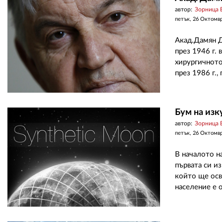
автор:
Зорница 
петък, 26 Октомв
Акад.Дамян Д
през 1946 г.
хирургичното
през 1986 г.,
Бум на изк
автор:
Зорница 
петък, 26 Октомв
В началото н
първата си и
който ще осв
население е 