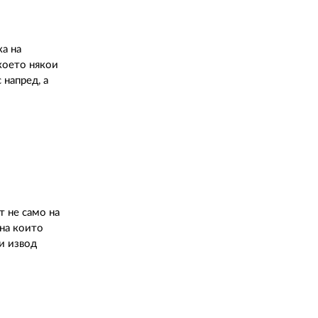
ка на
което някои
 напред, а
 не само на
 на които
и извод