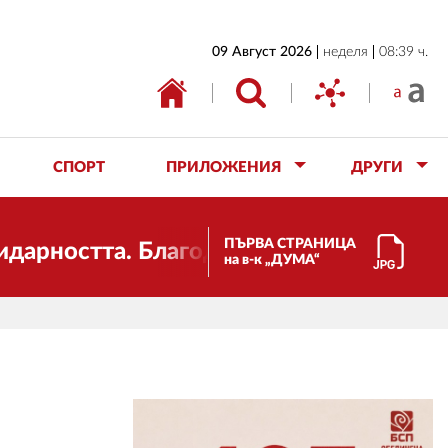
НАЧАЛО
09 Август 2026
неделя
08:39 ч.
БЪЛГАРИЯ
ИКОНОМИКА
ИЗБОРИ
СПОРТ
ПРИЛОЖЕНИЯ
ДРУГИ
СВЯТ
ОБЩЕСТВО
ПЪРВА СТРАНИЦА
тта. Благодарим ви за подкрепата!
на в-к „ДУМА“
КУЛТУРА
ЖИВОТ
СПОРТ
ПРИЛОЖЕНИЯ
ДРУГИ