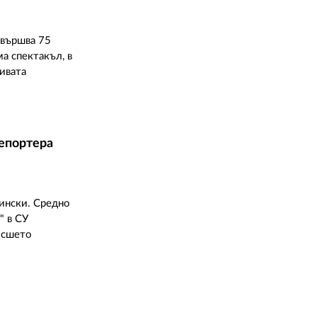
02 975 20 35
авършва 75
а спектакъл, в
ивата
репортера
ински. Средно
" в СУ
исшето