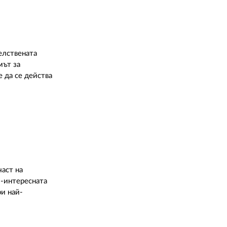
елствената
мът за
 да се действа
част на
й-интересната
ри най-