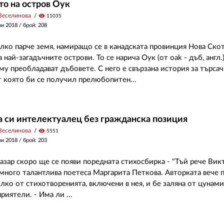
о на остров Оук
Веселинова
visibility
11035
ри 2018
/ брой: 208
лко парче земя, намиращо се в канадската провинция Нова Скоти
 най-загадъчните острови. То се нарича Оук (от oak - дъб, англ.
му преобладават дъбовете. С него е свързана история за търсач
 която би се получил прелюбопитен...
 си интелектуалец без гражданска позиция
Веселинова
visibility
5551
ри 2018
/ брой: 203
азар скоро ще се появи поредната стихосбирка - "Тъй рече Викт
 много талантлива поетеса Маргарита Петкова. Авторката вече 
лко от стихотворенията, включени в нея, и бе заляна от цунам
риятели. - Има ли ...