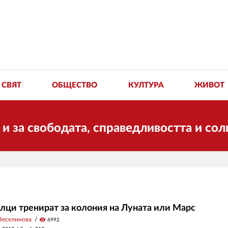
СВЯТ
ОБЩЕСТВО
КУЛТУРА
ЖИВОТ
ободата, справедливостта и солидарнос
лци тренират за колония на Луната или Марс
Веселинова
visibility
6992