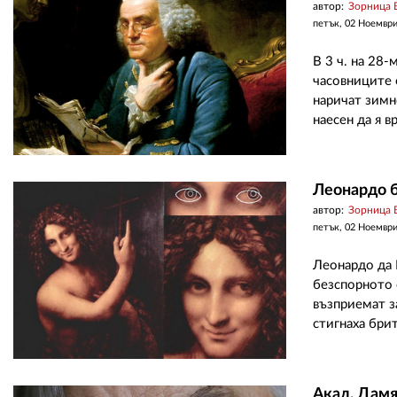
автор:
Зорница 
петък, 02 Ноемвр
В 3 ч. на 28
часовниците 
наричат зимн
наесен да я в
Леонардо б
автор:
Зорница 
петък, 02 Ноемвр
Леонардо да 
безспорното 
възприемат з
стигнаха бри
Акад. Дамя