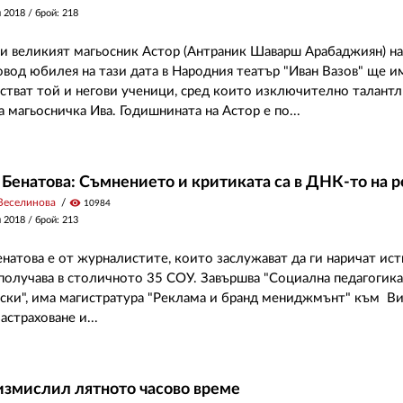
и 2018
/ брой: 218
и великият магьосник Астор (Антраник Шаварш Арабаджиян) н
овод юбилея на тази дата в Народния театър "Иван Вазов" ще им
стват той и негови ученици, сред които изключително талантл
 магьосничка Ива. Годишнината на Астор е по...
енатова: Съмнението и критиката са в ДНК-то на 
Веселинова
visibility
10984
и 2018
/ брой: 213
атова е от журналистите, които заслужават да ги наричат ист
получава в столичното 35 СОУ. Завършва "Социална педагогика
ски", има магистратура "Реклама и бранд мениджмънт" към В
страховане и...
измислил лятното часово време