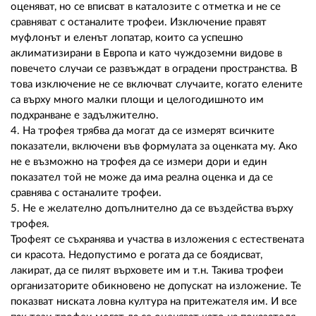
оценяват, но се вписват в каталозите с отметка и не се
сравняват с останалите трофеи. Изключение правят
муфлонът и еленът лопатар, които са успешно
аклиматизирани в Европа и като чуждоземни видове в
повечето случаи се развъждат в оградени пространства. В
това изключение не се включват случаите, когато елените
са върху много малки площи и целогодишното им
подхранване е задължително.
4. На трофея трябва да могат да се измерят всичките
показатели, включени във формулата за оценката му. Ако
не е възможно на трофея да се измери дори и един
показател той не може да има реална оценка и да се
сравнява с останалите трофеи.
5. Не е желателно допълнително да се въздейства върху
трофея.
Трофеят се съхранява и участва в изложения с естествената
си красота. Недопустимо е рогата да се боядисват,
лакират, да се пилят върховете им и т.н. Такива трофеи
организаторите обикновено не допускат на изложение. Те
показват ниската ловна култура на притежателя им. И все