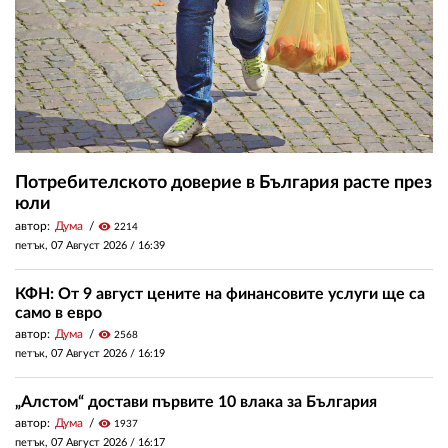
Потребителското доверие в България расте през
юли
автор:
Дума
visibility
2214
петък, 07 Август 2026 /
16:39
КФН: От 9 август цените на финансовите услуги ще са
само в евро
автор:
Дума
visibility
2568
петък, 07 Август 2026 /
16:19
„Алстом“ достави първите 10 влака за България
автор:
Дума
visibility
1937
петък, 07 Август 2026 /
16:17