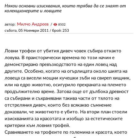
Някои основни изисквания, които трябва да се знаят от
колекционерите и ловците
ЗА НАС
Милчо Андреев
автор:
visibility
8502
АВТОРИ
събота, 05 Ноември 2011
/ брой: 253
РЕДАКЦИЯ
Ловни трофеи от убития дивеч човек събира откакто
КОНТАКТИ
ловува. В праисторически времена по този начин е
демонстрирано превъзходството на един ловец над
РЕКЛАМА
другите. Особено, когато на огърлицата около шията на
АБОНАМЕНТ
ловеца са висели мощни кучешки зъби на свиреп хищник,
или на едро животно, осигурило прехраната на племето
УСЛОВИЯ ЗА ПОЛЗВАНЕ
продължително време. Затова още от дълбока древност
са събирани и съхранявани такива части от тялото на
ПОЛИТИКА ЗА БИСКВИТКИТЕ
отстреляния дивеч, които без всякакво съмнение
доказвали, че животното е убито. На втори план стоели
ПОЛИТИКАТА ЗА
изискванията за красотата и изобщо за естетическите
ПОВЕРИТЕЛНОСТ
критерии към ловния трофей.
Сравняването на трофеите по големина и красота, което