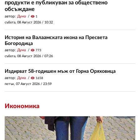
продукти е публикуван за обществено
обсъждане
автор:
Дума
visibility
1
събота, 08 Август 2026 /
10:32
История на Валаамската икона на Пресвета
Богородица
автор:
Дума
visibility
773
събота, 08 Август 2026 /
07:26
Издирват 58-годишен мъж от Горна Оряховица
автор:
Дума
visibility
1658
петък, 07 Август 2026 /
23:59
Икономика