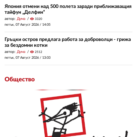
Япония отмени над 500 полета заради приближаващия
тайфун „Делфин“
автор:
Дума
visibility
3320
петък, 07 Август 2026 /
14:05
Гръцки остров предлага работа за доброволци - грижа
за бездомни котки
автор:
Дума
visibility
2512
петък, 07 Август 2026 /
13:03
Общество