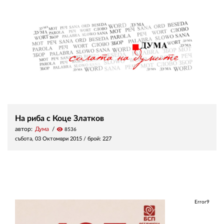
На риба с Коце Златков
автор:
Дума
visibility
8536
събота, 03 Октомври 2015
/ брой: 227
Error9