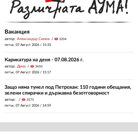
Ваканция
автор:
Александър Симов
visibility
3204
петък, 07 Август 2026 /
15:33
Карикатура на деня - 07.08.2026 г.
автор:
Дума
visibility
3450
петък, 07 Август 2026 /
15:17
Защо няма тунел под Петрохан: 110 години обещания,
зелени спирачки и държавна безотговорност
автор:
visibility
3575
петък, 07 Август 2026 /
14:59