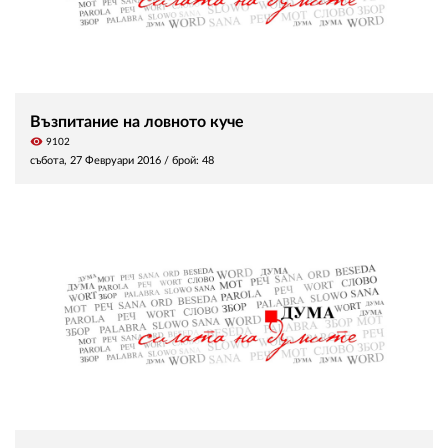
Възпитание на ловното куче
visibility
9102
събота, 27 Февруари 2016
/ брой: 48