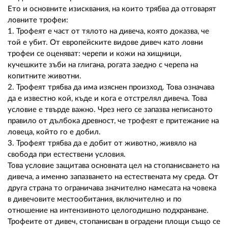
Ето и основните изисквания, на които трябва да отговарят
ловните трофеи:
1. Трофеят е част от тялото на дивеча, която доказва, че
той е убит. От европейските видове дивеч като ловни
трофеи се оценяват: черепи и кожи на хищници,
кучешките зъби на глигана, рогата заедно с черепа на
копитните животни.
2. Трофеят трябва да има изяснен произход. Това означава
да е известно кой, къде и кога е отстрелял дивеча. Това
условие е твърде важно. Чрез него се запазва неписаното
правило от дълбока древност, че трофеят е притежание на
ловеца, който го е добил.
3. Трофеят трябва да е добит от животно, живяло на
свобода при естествени условия.
Това условие защитава основната цел на стопанисването на
дивеча, а именно запазването на естествената му среда. От
друга страна то ограничава значително намесата на човека
в дивечовите местообитания, включително и по
отношение на интензивното целогодишно подхранване.
Трофеите от дивеч, стопанисван в оградени площи също се