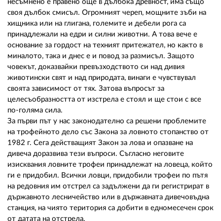
02 975 20 35
несъмнено е правено още в дълбока древност, има също
своя дълбок смисъл. Огромният череп, мощните зъби на
хищника или на глигана, големите и дебели рога са
принадлежали на едри и силни животни. А това вече е
основание за гордост на техният притежател, но както в
миналото, така и днес е и повод за размисъл. Защото
човекът, доказвайки превъзходството си над дивия
животински свят и над природата, винаги е чувствувал
своята зависимост от тях. Затова въпросът за
целесъобразността от изстрела е стоял и ще стои с все
по-голяма сила.
За първи път у нас законодателно са решени проблемите
на трофейното дело със Закона за ловното стопанство от
1982 г. Сега действащият Закон за лова и опазване на
дивеча доразвива тези въпроси. Съгласно неговите
изисквания ловните трофеи принадлежат на ловеца, който
ги е придобил. Всички ловци, придобили трофеи по пътя
на редовния им отстрел са задължени да ги регистрират в
държавното лесничейство или в държавната дивечовъдна
станция, на чиято територия са добити в едномесечен срок
от датата на отстрела.