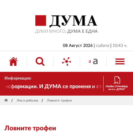
НАЧАЛО
БЪЛГАРИЯ
ИКОНОМИКА
ИЗБОРИ
08 Август 2026
събота
10:43 ч.
СВЯТ
ОБЩЕСТВО
Информация:
КУЛТУРА
нсформации. И ДУМА се променя и става електронно 
ПЪРВА СТРАНИЦА
на в-к „ДУМА“
ЖИВОТ
Лов и риболов
Ловните трофеи
СПОРТ
ПРИЛОЖЕНИЯ
Ловните трофеи
ДРУГИ