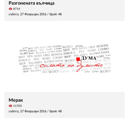
Разгонената вълчица
visibility
8714
събота, 27 Февруари 2016
/ брой: 48
Мерак
visibility
11705
събота, 27 Февруари 2016
/ брой: 48