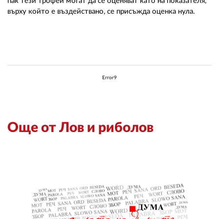
пак тези трофеи могат да се оценяват като на показателя,
върху който е въздействано, се присъжда оценка нула.
Error9
Още от Лов и риболов