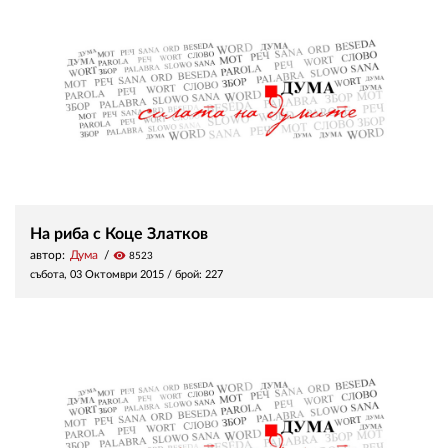
На риба с Коце Златков
автор:
Дума
visibility
8523
събота, 03 Октомври 2015
/ брой: 227