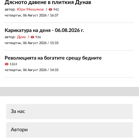
Дясното давене в плиткия Дунав
автор:
Юри Михалков
visibility
942
четвъртък, 06 Август 2026 /
16:37
Карикатура на деня - 06.08.2026 г.
автор:
Дума
visibility
936
четвъртък, 06 Август 2026 /
15:33
Революцията на богатите срещу бедните
visibility
1263
четвъртък, 06 Август 2026 /
14:33
За нас
Автори