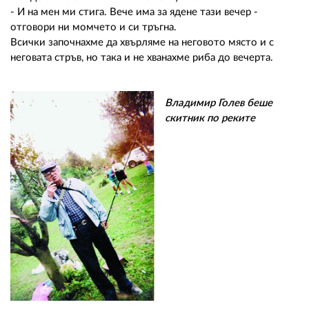
02 975 20 35
- И на мен ми стига. Вече има за ядене тази вечер -
отговори ни момчето и си тръгна.
Всички започнахме да хвърляме на неговото място и с
неговата стръв, но така и не хванахме риба до вечерта.
Владимир Голев беше
скитник по реките