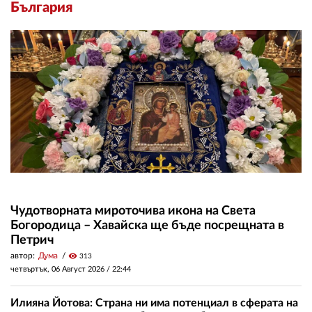
България
Чудотворната мироточива икона на Света
Богородица – Хавайска ще бъде посрещната в
Петрич
автор:
Дума
visibility
313
четвъртък, 06 Август 2026 /
22:44
Илияна Йотова: Страна ни има потенциал в сферата на