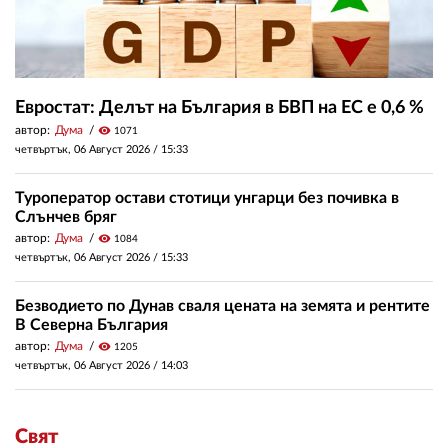
Евростат: Делът на България в БВП на ЕС е 0,6 %
автор:
Дума
visibility
1071
четвъртък, 06 Август 2026 /
15:33
Туроператор остави стотици унгарци без почивка в
Слънчев бряг
автор:
Дума
visibility
1084
четвъртък, 06 Август 2026 /
15:33
Безводието по Дунав сваля цената на земята и рентите
В Северна България
автор:
Дума
visibility
1205
четвъртък, 06 Август 2026 /
14:03
Свят