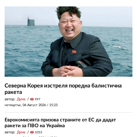
Северна Корея изстреля поредна балистична
ракета
автор:
Дума
visibility
997
четвъртък, 06 Август 2026 /
15:23
Еврокомисията призова страните от ЕС да дадат
ракети за ПВО на Украйна
автор:
Дума
visibility
1053