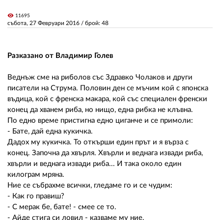
visibility
11695
събота, 27 Февруари 2016
/ брой: 48
ЗА НАС
АВТОРИ
Разказано от Владимир Голев
РЕДАКЦИЯ
Веднъж сме на риболов със Здравко Чолаков и други
КОНТАКТИ
писатели на Струма. Половин ден се мъчим кой с японска
въдица, кой с френска макара, кой със специален френски
РЕКЛАМА
конец да хванем риба, но нищо, една рибка не клъвна.
По едно време пристигна едно циганче и се примоли:
АБОНАМЕНТ
- Бате, дай една кукичка.
Дадох му кукичка. То откърши един прът и я върза с
УСЛОВИЯ ЗА ПОЛЗВАНЕ
конец. Започна да хвърля. Хвърли и веднага извади риба,
ПОЛИТИКА ЗА БИСКВИТКИТЕ
хвърли и веднага извади риба... И така около един
килограм мряна.
ПОЛИТИКАТА ЗА
Ние се събрахме всички, гледаме го и се чудим:
ПОВЕРИТЕЛНОСТ
- Как го правиш?
- С мерак бе, бате! - смее се то.
- Айде стига си ловил - казваме му ние.