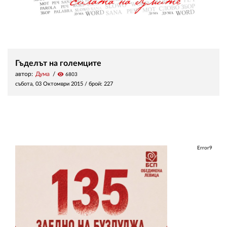
Гъделът на големците
автор:
Дума
visibility
6803
събота, 03 Октомври 2015
/ брой: 227
Error9