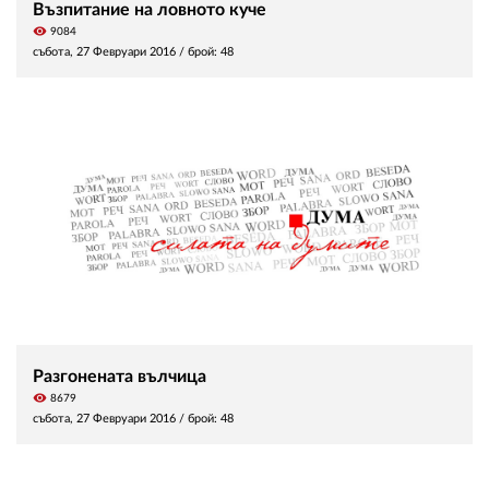
Възпитание на ловното куче
visibility
9084
събота, 27 Февруари 2016
/ брой: 48
Разгонената вълчица
visibility
8679
събота, 27 Февруари 2016
/ брой: 48