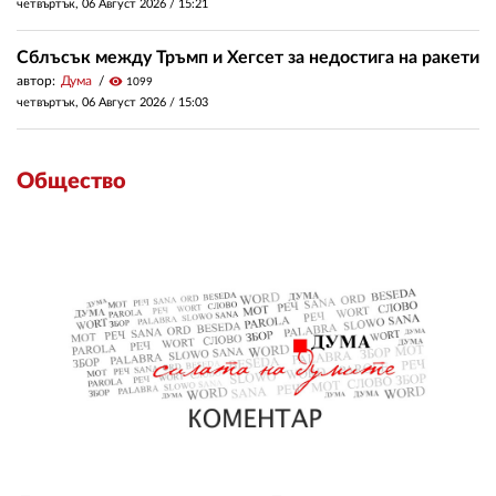
четвъртък, 06 Август 2026 /
15:21
Сблъсък между Тръмп и Хегсет за недостига на ракети
автор:
Дума
visibility
1099
четвъртък, 06 Август 2026 /
15:03
Общество