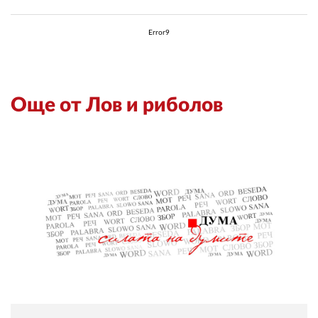
Error9
Още от Лов и риболов