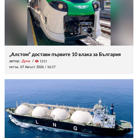
„Алстом“ достави първите 10 влака за България
автор:
Дума
visibility
1211
петък, 07 Август 2026 /
16:17