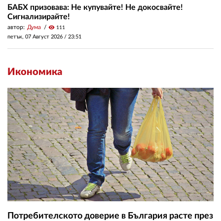
БАБХ призовава: Не купувайте! Не докосвайте!
Сигнализирайте!
автор:
Дума
visibility
111
петък, 07 Август 2026 /
23:51
Икономика
Потребителското доверие в България расте през