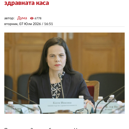
здравната каса
ЗА НАС
Дума
автор:
visibility
6778
вторник, 07 Юли 2026 /
16:51
АВТОРИ
РЕДАКЦИЯ
КОНТАКТИ
РЕКЛАМА
АБОНАМЕНТ
УСЛОВИЯ ЗА ПОЛЗВАНЕ
ПОЛИТИКА ЗА БИСКВИТКИТЕ
ПОЛИТИКАТА ЗА
ПОВЕРИТЕЛНОСТ