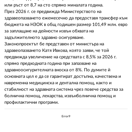
или ръст от 8,7 на сто спрямо миналата година.
През 2026 г. се предвижда Министерството на
здравеопазването ежемесечно да предоставя трансфер към
бюджета на НЗОК в общ годишен размер 101,49 млн. евро
за заплащане на дейности извън обхвата на
задължителното здравно осигуряване.
Законопроектът бе представен от министъра на
здравеопазването Катя Ивкова, която заяви, че той
предвижда увеличение на средствата с 8,5% за 2026 г.
спрямо предходната година при запазване на
здравноосигурителната вноска от 8%. По думите й
основната цел е да се гарантират достъпна, качествена и
навременна медицинска и дентална помощ, както и
стабилност на здравната система чрез повече средства за
болнична помощ, лекарства, извънболнична помощ и
профилактични програми.
Error9