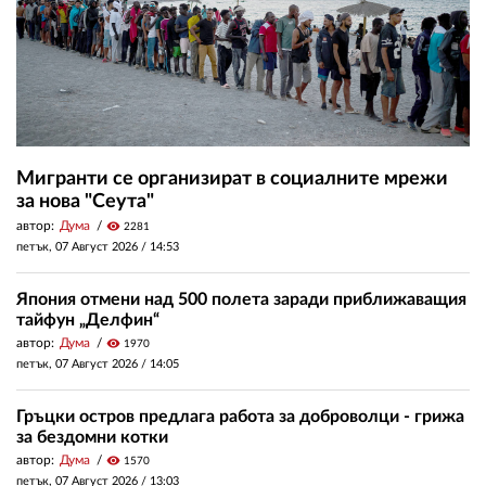
Мигранти се организират в социалните мрежи
за нова "Сеута"
автор:
Дума
visibility
2281
петък, 07 Август 2026 /
14:53
Япония отмени над 500 полета заради приближаващия
тайфун „Делфин“
автор:
Дума
visibility
1970
петък, 07 Август 2026 /
14:05
Гръцки остров предлага работа за доброволци - грижа
за бездомни котки
автор:
Дума
visibility
1570
петък, 07 Август 2026 /
13:03