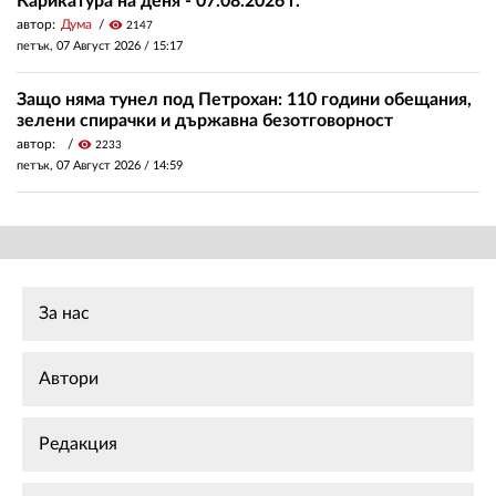
Карикатура на деня - 07.08.2026 г.
автор:
Дума
visibility
2147
петък, 07 Август 2026 /
15:17
Защо няма тунел под Петрохан: 110 години обещания,
зелени спирачки и държавна безотговорност
автор:
visibility
2233
петък, 07 Август 2026 /
14:59
За нас
Автори
Редакция