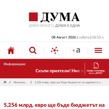
НАЧАЛО
БЪЛГАРИЯ
ИКОНОМИКА
ИЗБОРИ
08 Август 2026
събота
02:53 ч.
СВЯТ
ОБЩЕСТВО
Информация:
КУЛТУРА
Скъпи приятели! Ние пак сме тук! Вр
ПЪРВА СТРАНИЦА
на в-к „ДУМА“
ЖИВОТ
Икономика
5,256 млрд. евро ще бъде бюджетът на здравната каса
СПОРТ
ПРИЛОЖЕНИЯ
5,256 млрд. евро ще бъде бюджетът на
ДРУГИ