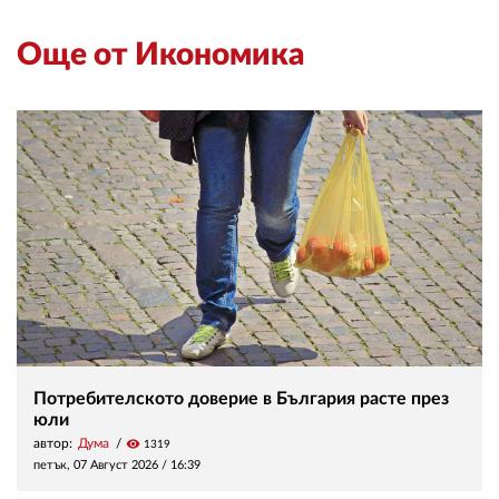
Още от Икономика
Потребителското доверие в България расте през
юли
автор:
Дума
visibility
1319
петък, 07 Август 2026 /
16:39