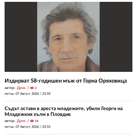
Издирват 58-годишен мъж от Горна Оряховица
автор:
Дума
visibility
2
петък, 07 Август 2026 /
23:59
Съдът остави в ареста младежите, убили Георги на
Младежкия хълм в Пловдив
автор:
Дума
visibility
54
петък, 07 Август 2026 /
23:55