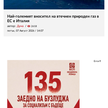
Най-големият вносител на втечнен природен газ в
ЕС е Италия
автор:
Дума
visibility
2618
петък, 07 Август 2026 /
14:07
Error9