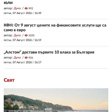
юли
автор:
Дума
visibility
992
петък, 07 Август 2026 /
16:39
КФН: От 9 август цените на финансовите услуги ще са
само в евро
автор:
Дума
visibility
1035
петък, 07 Август 2026 /
16:19
„Алстом“ достави първите 10 влака за България
автор:
Дума
visibility
926
петък, 07 Август 2026 /
16:17
Свят