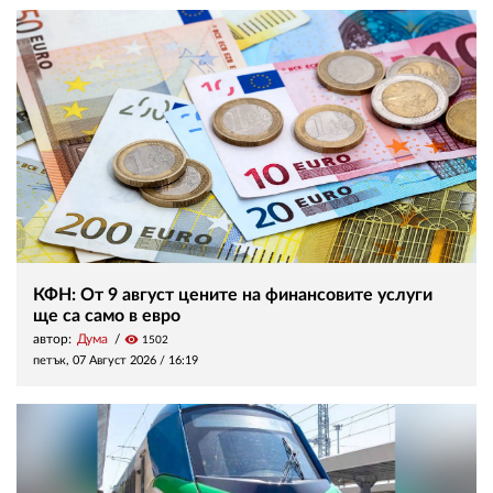
КФН: От 9 август цените на финансовите услуги
ще са само в евро
автор:
Дума
visibility
1502
петък, 07 Август 2026 /
16:19