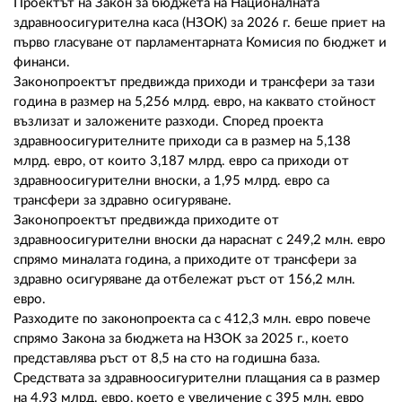
02 975 20 35
Проектът на Закон за бюджета на Националната
здравноосигурителна каса (НЗОК) за 2026 г. беше приет на
първо гласуване от парламентарната Комисия по бюджет и
финанси.
Законопроектът предвижда приходи и трансфери за тази
година в размер на 5,256 млрд. евро, на каквато стойност
възлизат и заложените разходи. Според проекта
здравноосигурителните приходи са в размер на 5,138
млрд. евро, от които 3,187 млрд. евро са приходи от
здравноосигурителни вноски, а 1,95 млрд. евро са
трансфери за здравно осигуряване.
Законопроектът предвижда приходите от
здравноосигурителни вноски да нараснат с 249,2 млн. евро
спрямо миналата година, а приходите от трансфери за
здравно осигуряване да отбележат ръст от 156,2 млн.
евро.
Разходите по законопроекта са с 412,3 млн. евро повече
спрямо Закона за бюджета на НЗОК за 2025 г., което
представлява ръст от 8,5 на сто на годишна база.
Средствата за здравноосигурителни плащания са в размер
на 4,93 млрд. евро, което е увеличение с 395 млн. евро