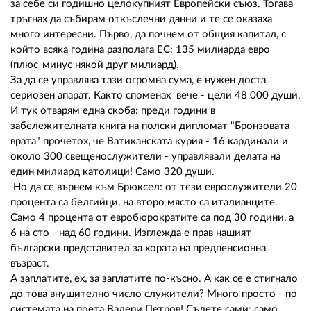
за себе си годишно целокупният Европейски съюз. Тогава
тръгнах да събирам откъслечни данни и те се оказаха
много интересни. Първо, да почнем от общия капитал, с
който всяка година разполага ЕС: 135 милиарда евро
(плюс-минус някой друг милиард).
За да се управлява тази огромна сума, е нужен доста
сериозен апарат. Както споменах вече - цели 48 000 души.
И тук отварям една скоба: преди години в
забележителната книга на полски дипломат "Бронзовата
врата" прочетох, че Ватиканската курия - 16 кардинали и
около 300 свещенослужители - управлявали делата на
един милиард католици! Само 320 души.
Но да се върнем към Брюксел: от тези еврослужители 20
процента са белгийци, на второ място са италианците.
Само 4 процента от евробюрократите са под 30 години, а
6 на сто - над 60 години. Изглежда е прав нашият
български представител за хората на предпенсионна
възраст.
А заплатите, ех, за заплатите по-късно. А как се е стигнало
до това внушително число служители? Много просто - по
системата на поета Валери Петров! Съдете сами: само