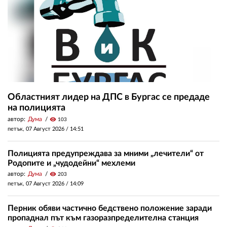
Областният лидер на ДПС в Бургас се предаде
на полицията
автор:
Дума
visibility
103
петък, 07 Август 2026 /
14:51
Полицията предупреждава за мними „лечители“ от
Родопите и „чудодейни“ мехлеми
автор:
Дума
visibility
203
петък, 07 Август 2026 /
14:09
Перник обяви частично бедствено положение заради
пропаднал път към газоразпределителна станция