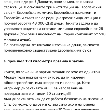
02 975 20 35
всъщност иде реч? Данните, поне за мен, се оказаха
стряскащи. В основните три институции на Европейския
съюз - Европейска комисия, Европейски парламент и
Европейски съвет (плюс редица евроучилища, агенции и
прочее) работят 48 000 (Да!) души. Тяхната задача е да
управляват юздите на стотици милиони европейци от 28
държави (при обща численост на Стария континент от 510
милиона души).
По потвърдени от няколко източника данни, за своето
половинвековно съществуване Европейският съюз
е произвел 190 километра правила и закони,
които, положени на хартия, тежали повече от един тон.
Между тези нормативни актове, да ги наречем
общоевропейски, има невероятни нелепици. Като
например директивата на ЕС за използване на
презервативите от цели 50 страници!!!
Ами директивата как да се работи безопасно на височина.
Стълба можело да се използва само ако е направена
специална оценка за рисковете(?!) Тази умна директива