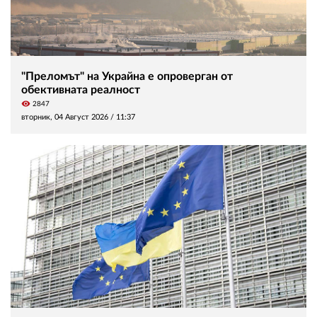
"Преломът" на Украйна е опроверган от
обективната реалност
visibility
2847
вторник, 04 Август 2026 /
11:37