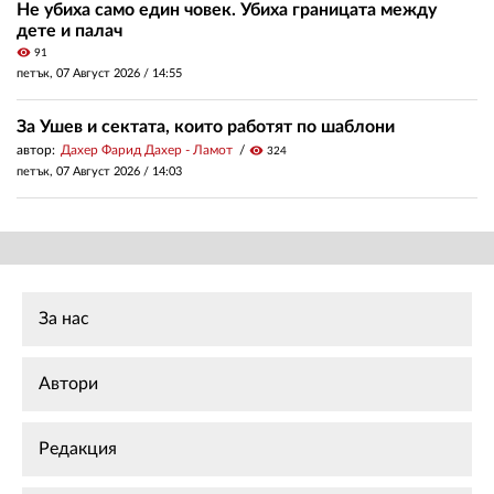
Не убиха само един човек. Убиха границата между
дете и палач
visibility
91
петък, 07 Август 2026 /
14:55
За Ушев и сектата, които работят по шаблони
автор:
Дахер Фарид Дахер - Ламот
visibility
324
петък, 07 Август 2026 /
14:03
За нас
Автори
Редакция