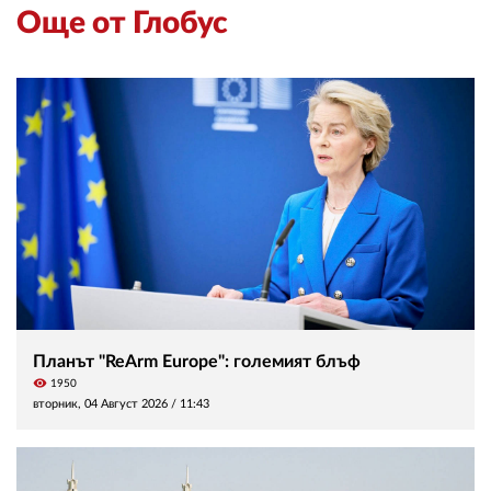
Още от Глобус
Планът "ReArm Europe": големият блъф
visibility
1950
вторник, 04 Август 2026 /
11:43