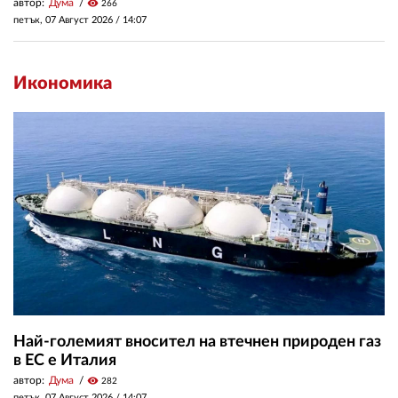
автор:
Дума
visibility
266
петък, 07 Август 2026 /
14:07
Икономика
Най-големият вносител на втечнен природен газ
в ЕС е Италия
автор:
Дума
visibility
282
петък, 07 Август 2026 /
14:07