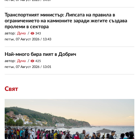
Транспортният министър: Липсата на правила в
ограничението на камионите заради жегите създава
пролеми в сектора
автор:
Дума
visibility
343
петък, 07 Август 2026 /
13:43
Най-много бира пият в Добрич
автор:
Дума
visibility
425
петък, 07 Август 2026 /
13:01
Свят