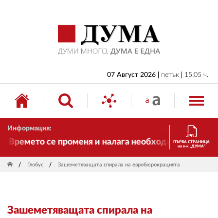
НАЧАЛО
БЪЛГАРИЯ
ИКОНОМИКА
ИЗБОРИ
07 Август 2026
петък
15:05 ч.
СВЯТ
ОБЩЕСТВО
Информация:
КУЛТУРА
Времето се променя и налага необходимостта от тра
ПЪРВА СТРАНИЦА
на в-к „ДУМА“
ЖИВОТ
Глобус
Зашеметяващата спирала на евробюрокрацията
СПОРТ
ПРИЛОЖЕНИЯ
Зашеметяващата спирала на
ДРУГИ