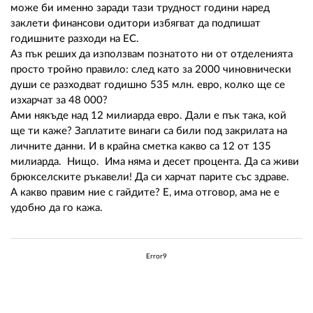
може би именно заради тази трудност години наред
заклети финансови одитори избягват да подпишат
годишните разходи на ЕС.
Аз пък реших да използвам познатото ни от отделенията
просто тройно правило: след като за 2000 чиновнически
души се разходват годишно 535 млн. евро, колко ще се
изхарчат за 48 000?
Ами някъде над 12 милиарда евро. Дали е пък така, кой
ще ти каже? Заплатите винаги са били под закрилата на
личните данни. И в крайна сметка какво са 12 от 135
милиарда. Нищо. Има няма и десет процента. Да са живи
брюкселските ръкавели! Да си харчат парите със здраве.
А какво правим ние с гайдите? Е, има отговор, ама не е
удобно да го кажа.
Error9