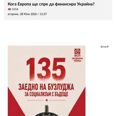
Кога Европа ще спре да финансира Украйна?
visibility
5318
вторник, 28 Юли 2026 /
11:37
Error9