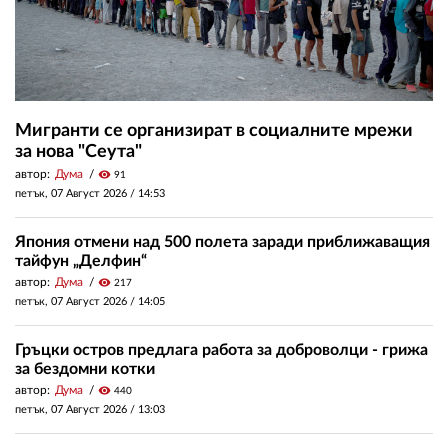
Мигранти се организират в социалните мрежи
за нова "Сеута"
автор:
Дума
visibility
91
петък, 07 Август 2026 /
14:53
Япония отмени над 500 полета заради приближаващия
тайфун „Делфин“
автор:
Дума
visibility
217
петък, 07 Август 2026 /
14:05
Гръцки остров предлага работа за доброволци - грижа
за бездомни котки
автор:
Дума
visibility
440
петък, 07 Август 2026 /
13:03