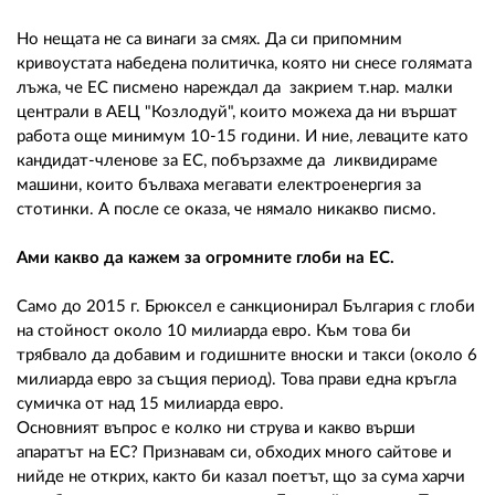
Но нещата не са винаги за смях. Да си припомним
кривоустата набедена политичка, която ни снесе голямата
лъжа, че ЕС писмено нареждал да закрием т.нар. малки
централи в АЕЦ "Козлодуй", които можеха да ни вършат
работа още минимум 10-15 години. И ние, леваците като
кандидат-членове за ЕС, побързахме да ликвидираме
машини, които бълваха мегавати електроенергия за
стотинки. А после се оказа, че нямало никакво писмо.
Ами какво да кажем за огромните глоби на ЕС.
Само до 2015 г. Брюксел е санкционирал България с глоби
на стойност около 10 милиарда евро. Към това би
трябвало да добавим и годишните вноски и такси (около 6
милиарда евро за същия период). Това прави една кръгла
сумичка от над 15 милиарда евро.
Основният въпрос е колко ни струва и какво върши
апаратът на ЕС? Признавам си, обходих много сайтове и
нийде не открих, както би казал поетът, що за сума харчи