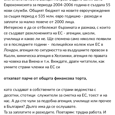
Еврокомисията за периода 2004-2006 година е създала 55
нови служби. Общият бюджет на новите евроучреждения
за същия период е 535 млн. евро годишно - разходи и
заплати за малко повече от 2000 лица.
Интересно е да се отбележат бързината и размаха, с които
се създават разклоненията на ЕС - агенции, школи,
училища и какво ли не. Ще спомена само няколко появили
се в последните години - полицейски колеж към ЕС в
Лондон, агенция по сигурността на въздушните превози в
Кьолн, химическа агенция в Хелзинки, агенция по правата
на човека във Виена и т.н. Виждате, драги читатели, как
умните страни членки на ЕС си
отхапват парче от общата финансова торта,
като създават в собствените си страни ведомства с
десетки, стотици служители за сметка на ЕС, тоест и на
нас. А да сте чули за подобна агенция, училище или прочее
в България? Дълго има да се ослушвате.
Та за заплатите и разходите. Повтарям: трудна работа. И