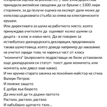
принудила английски свещеник да се бръкне с 1300 лири
стерлинги, за да получи оценка на експерт дали може да
използва църковната стълба за смяна на електрическите
крушки.
Или директивата за шума на работното място, която
принуждава учителите да оценяват колко шумни са
децата - в клас и извън него. Да не говорим за
истанбулско-джендърската декларация, предизвикала
такава шумотевица, която доведе например до наказание
на учител заради това, че нарекъл част от класа
"момичета" (въпросните подрастващи не били установили
още джендърския си статут- тоест дали момичета, или
момчета, или дявол знае какво).
И ми хрумва старата закачка на покойния майстор на стиха
Валери Петров:
И понеже защото
Е добре във бюрото
Да има кой да ти държи палтото
Растяло, растяло, растяло
И набъбвало щатното тяло...