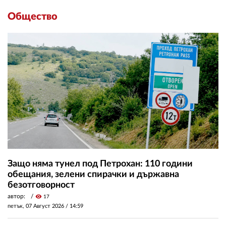
Общество
Защо няма тунел под Петрохан: 110 години
обещания, зелени спирачки и държавна
безотговорност
автор:
visibility
17
петък, 07 Август 2026 /
14:59