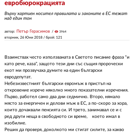
евробюрокрацията
Върху хартиен носител правилата и законите в ЕС тежат
ЗА НАС
над един тон
АВТОРИ
Петър Герасимов
автор:
visibility
3964
вторник, 26 Юни 2018
/ брой: 121
РЕДАКЦИЯ
КОНТАКТИ
Взаимствах често използваната в Светото писание фраза "и
РЕКЛАМА
като рече, каза", защото тези дни със същия пророчески
екот ми прозвучаха думите на един български
АБОНАМЕНТ
евродепутат.
Небезизвестният български евромъж в пристъп на
УСЛОВИЯ ЗА ПОЛЗВАНЕ
откровение изрече няколко много показателни изречения.
Първо, работел само два дни седмично. Второ, нямало
ПОЛИТИКА ЗА БИСКВИТКИТЕ
място за енергичен и делови мъж в ЕС, а по-скоро за хора,
които дочаквали пенсията си. И трето, занимавал се и с
ПОЛИТИКАТА ЗА
ред други неща в свободното си време, което имал в
ПОВЕРИТЕЛНОСТ
изобилие.
Реших да проверя, доколкото ми стигат силите, за какво