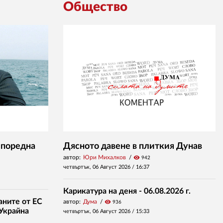
Общество
 поредна
Дясното давене в плиткия Дунав
автор:
Юри Михалков
visibility
942
четвъртък, 06 Август 2026 /
16:37
Карикатура на деня - 06.08.2026 г.
аните от ЕС
автор:
Дума
visibility
936
 Украйна
четвъртък, 06 Август 2026 /
15:33