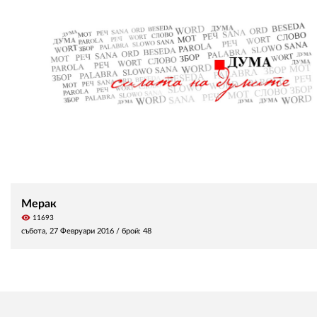
Мерак
visibility
11693
събота, 27 Февруари 2016
/ брой: 48