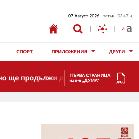
НАЧАЛО
07 Август 2026
петък
03:47 ч.
БЪЛГАРИЯ
ИКОНОМИКА
ИЗБОРИ
СПОРТ
ПРИЛОЖЕНИЯ
ДРУГИ
СВЯТ
ОБЩЕСТВО
ПЪРВА СТРАНИЦА
продължи да работи за вас и за свобо
на в-к „ДУМА“
КУЛТУРА
ЖИВОТ
СПОРТ
ПРИЛОЖЕНИЯ
ДРУГИ