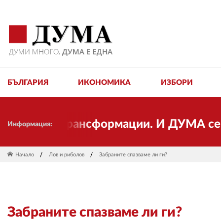
БЪЛГАРИЯ
ИКОНОМИКА
ИЗБОРИ
тта от трансформации. И ДУМА се проме
Информация:
Начало
Лов и риболов
Забраните спазваме ли ги?
Забраните спазваме ли ги?