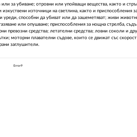
в или за убиване; отровни или упойващи вещества, както и стръ
изкуствени източници на светлина, както и приспособления за
и уреди, способни да убиват или да зашеметяват; живи животн
бгазяване или опушване; приспособления за нощна стрелба, съ
ни превозни средства; летателни средства; ловни соколи и др
ътки; моторни плавателни съдове, които се движат със скорост 
ирани заглушители.
Error9