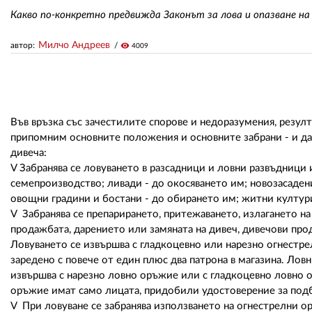
Какво по-конкретно предвижда Законът за лова и опазване на
Милчо Андреев
автор:
visibility
4009
Във връзка със зачестилите спорове и недоразумения, резулт
припомним основните положения и основните забрани - и да ги
дивеча:
V Забранява се ловуването в разсадници и ловни развъдници
семепроизводство; ливади - до окосяването им; новозасадени
овощни градини и бостани - до обирането им; житни култури
V Забранява се препарирането, притежаването, излагането на 
продажбата, дарението или замяната на дивеч, дивечови про
Ловуването се извършва с гладкоцевно или нарезно огнестр
заредено с повече от един плюс два патрона в магазина. Ло
извършва с нарезно ловно оръжие или с гладкоцевно ловно о
оръжие имат само лицата, придобили удостоверение за под
V При ловуване се забранява използването на огнестрелни о