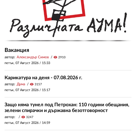
Ваканция
автор:
Александър Симов
visibility
2910
петък, 07 Август 2026 /
15:33
Карикатура на деня - 07.08.2026 г.
автор:
Дума
visibility
3157
петък, 07 Август 2026 /
15:17
Защо няма тунел под Петрохан: 110 години обещания,
зелени спирачки и държавна безотговорност
автор:
visibility
3247
петък, 07 Август 2026 /
14:59