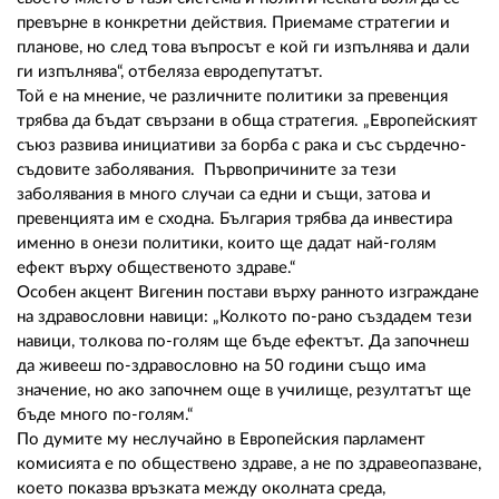
превърне в конкретни действия. Приемаме стратегии и
планове, но след това въпросът е кой ги изпълнява и дали
ги изпълнява“, отбеляза евродепутатът.
Той е на мнение, че различните политики за превенция
трябва да бъдат свързани в обща стратегия. „Европейският
съюз развива инициативи за борба с рака и със сърдечно-
съдовите заболявания. Първопричините за тези
заболявания в много случаи са едни и същи, затова и
превенцията им е сходна. България трябва да инвестира
именно в онези политики, които ще дадат най-голям
ефект върху общественото здраве.“
Особен акцент Вигенин постави върху ранното изграждане
на здравословни навици: „Колкото по-рано създадем тези
навици, толкова по-голям ще бъде ефектът. Да започнеш
да живееш по-здравословно на 50 години също има
значение, но ако започнем още в училище, резултатът ще
бъде много по-голям.“
По думите му неслучайно в Европейския парламент
комисията е по обществено здраве, а не по здравеопазване,
което показва връзката между околната среда,