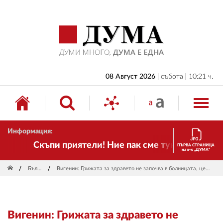
НАЧАЛО
БЪЛГАРИЯ
ИКОНОМИКА
ИЗБОРИ
08 Август 2026
събота
10:21 ч.
СВЯТ
ОБЩЕСТВО
Информация:
КУЛТУРА
Скъпи приятели! Ние пак сме тук! Времето се 
ПЪРВА СТРАНИЦА
на в-к „ДУМА“
ЖИВОТ
България
Вигенин: Грижата за здравето не започва в болницата, целта е да предотвратим болестта
СПОРТ
ПРИЛОЖЕНИЯ
Вигенин: Грижата за здравето не
ДРУГИ