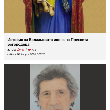
История на Валаамската икона на Пресвета
Богородица
автор:
Дума
visibility
716
събота, 08 Август 2026 /
07:26