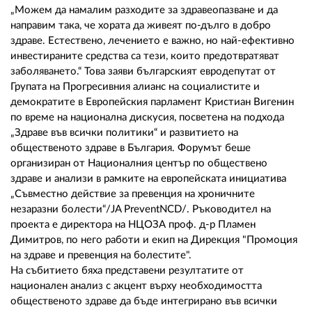
02 975 20 35
„Можем да намалим разходите за здравеопазване и да
направим така, че хората да живеят по-дълго в добро
здраве. Естествено, лечението е важно, но най-ефективно
инвестираните средства са тези, които предотвратяват
заболяването.“ Това заяви българският евродепутат от
Групата на Прогресивния алианс на социалистите и
демократите в Европейския парламент Кристиан Вигенин
по време на национална дискусия, посветена на подхода
„Здраве във всички политики“ и развитието на
общественото здраве в България. Форумът беше
организиран от Националния център по обществено
здраве и анализи в рамките на европейската инициатива
„Съвместно действие за превенция на хроничните
незаразни болести“/JA PreventNCD/. Ръководител на
проекта е директора на НЦОЗА проф. д-р Пламен
Димитров, по него работи и екип на Дирекция "Промоция
на здраве и превенция на болестите".
На събитието бяха представени резултатите от
национален анализ с акцент върху необходимостта
общественото здраве да бъде интегрирано във всички