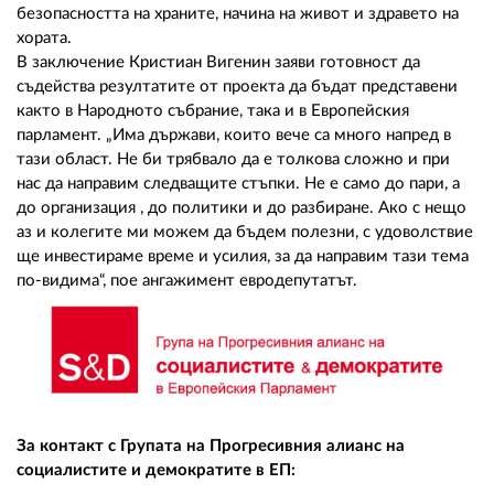
безопасността на храните, начина на живот и здравето на
хората.
В заключение Кристиан Вигенин заяви готовност да
съдейства резултатите от проекта да бъдат представени
както в Народното събрание, така и в Европейския
парламент. „Има държави, които вече са много напред в
тази област. Не би трябвало да е толкова сложно и при
нас да направим следващите стъпки. Не е само до пари, а
до организация , до политики и до разбиране. Ако с нещо
аз и колегите ми можем да бъдем полезни, с удоволствие
ще инвестираме време и усилия, за да направим тази тема
по-видима“, пое ангажимент евродепутатът.
За контакт с Групата на Прогресивния алианс на
социалистите и демократите в ЕП: