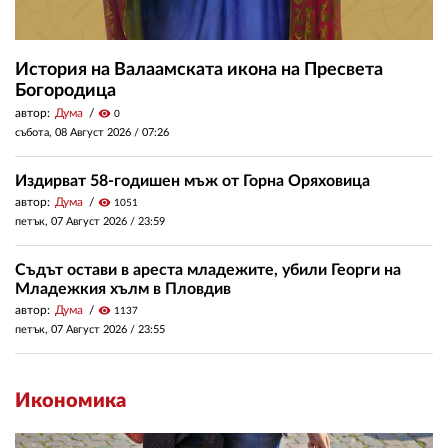
История на Валаамската икона на Пресвета
Богородица
автор:
Дума
visibility
0
събота, 08 Август 2026 /
07:26
Издирват 58-годишен мъж от Горна Оряховица
автор:
Дума
visibility
1051
петък, 07 Август 2026 /
23:59
Съдът остави в ареста младежите, убили Георги на
Младежкия хълм в Пловдив
автор:
Дума
visibility
1137
петък, 07 Август 2026 /
23:55
Икономика