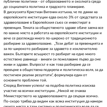
публични политики - от образованието и околната среда
до социалната политика и градското планиране.
В дискусията Кристиан Вигенин изтъкна, че по данни на
европейските институции едва около 3% от средствата за
здравеопазване в Европейския съюз се инвестират в
превенция. Темата за общественото здраве обаче заема все
по-важно място в работата на европейските институции и
вече се разглежда много по-широко от традиционното
разбиране за здравеопазване. „Този дебат за превенцията и
за по-широкото разбиране за здравето е изключително
важен. Българите всъщност го разбират на едно много
естествено равнище - винаги си пожелаваме първо да сме
живи и здрави. Въпросът е как това разбиране да се
превърне в обществена подкрепа и политическа воля, за да
постигнем реални резултати“, формулира един от
основните проблеми той.
Според Вигенин успехът на подобна политика изисква
участие на всички институции. „Никой не очаква
Министерството на здравеопазването да свърши всичко.
По-скоро трябва да видим как всяка институция да намери
своето място в тази система и политическата воля да се