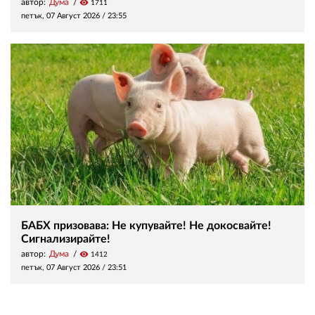
автор:
Дума
visibility
1711
петък, 07 Август 2026 /
23:55
БАБХ призовава: Не купувайте! Не докосвайте!
Сигнализирайте!
автор:
Дума
visibility
1412
петък, 07 Август 2026 /
23:51