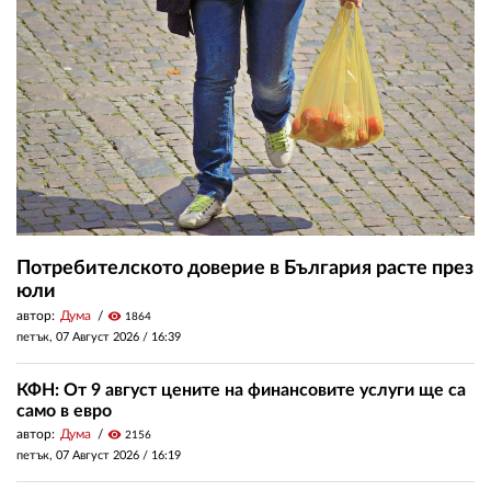
Потребителското доверие в България расте през
юли
автор:
Дума
visibility
1864
петък, 07 Август 2026 /
16:39
КФН: От 9 август цените на финансовите услуги ще са
само в евро
автор:
Дума
visibility
2156
петък, 07 Август 2026 /
16:19