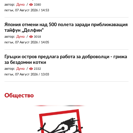
автор:
Дума
visibility
3380
петък, 07 Август 2026 /
14:53
Япония отмени над 500 полета заради приближаващия
тайфун „Делфин“
автор:
Дума
visibility
3018
петък, 07 Август 2026 /
14:05
Гръцки остров предлага работа за доброволци - грижа
за бездомни котки
автор:
Дума
visibility
2332
петък, 07 Август 2026 /
13:03
Общество