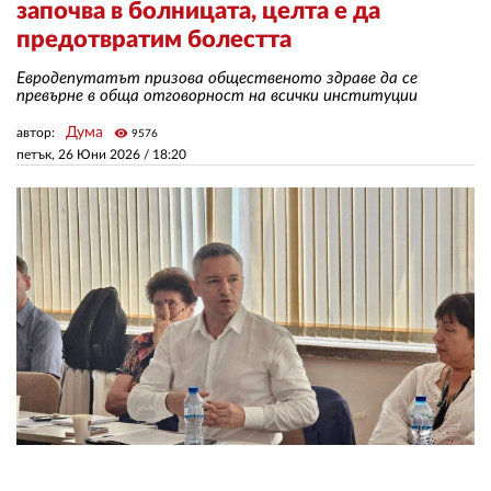
започва в болницата, целта е да
предотвратим болестта
ЗА НАС
Евродепутатът призова общественото здраве да се
превърне в обща отговорност на всички институции
АВТОРИ
Дума
автор:
visibility
9576
РЕДАКЦИЯ
петък, 26 Юни 2026 /
18:20
КОНТАКТИ
РЕКЛАМА
АБОНАМЕНТ
УСЛОВИЯ ЗА ПОЛЗВАНЕ
ПОЛИТИКА ЗА БИСКВИТКИТЕ
ПОЛИТИКАТА ЗА
ПОВЕРИТЕЛНОСТ