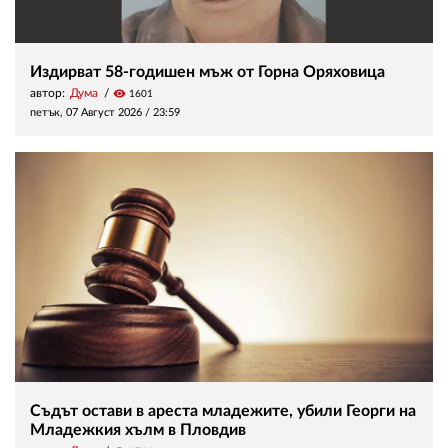
Издирват 58-годишен мъж от Горна Оряховица
автор:
Дума
visibility
1601
петък, 07 Август 2026 /
23:59
Съдът остави в ареста младежите, убили Георги на
Младежкия хълм в Пловдив