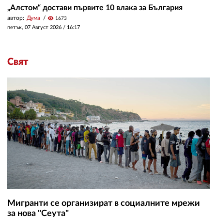
„Алстом“ достави първите 10 влака за България
автор:
Дума
visibility
1673
петък, 07 Август 2026 /
16:17
Свят
Мигранти се организират в социалните мрежи
за нова "Сеута"