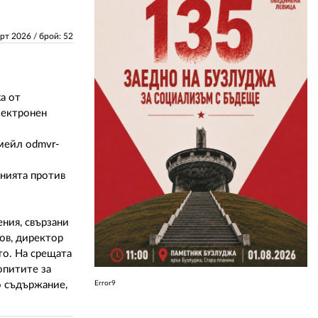
ЗА НАС
арт 2026
/ брой: 52
АВТОРИ
РЕДАКЦИЯ
а от
лектронен
КОНТАКТИ
мейл odmvr-
РЕКЛАМА
нията против
АБОНАМЕНТ
УСЛОВИЯ ЗА ПОЛЗВАНЕ
ния, свързани
ПОЛИТИКА ЗА БИСКВИТКИТЕ
ов, директор
то. На срещата
ПОЛИТИКАТА ЗА
опитите за
ПОВЕРИТЕЛНОСТ
о съдържание,
Error9