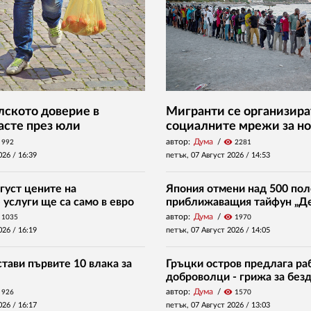
ското доверие в
Мигранти се организира
асте през юли
социалните мрежи за но
автор:
Дума
visibility
992
2281
026 /
16:39
петък, 07 Август 2026 /
14:53
густ цените на
Япония отмени над 500 пол
услуги ще са само в евро
приближаващия тайфун „Д
автор:
Дума
visibility
1035
1970
026 /
16:19
петък, 07 Август 2026 /
14:05
тави първите 10 влака за
Гръцки остров предлага раб
доброволци - грижа за без
автор:
Дума
visibility
926
1570
026 /
16:17
петък, 07 Август 2026 /
13:03