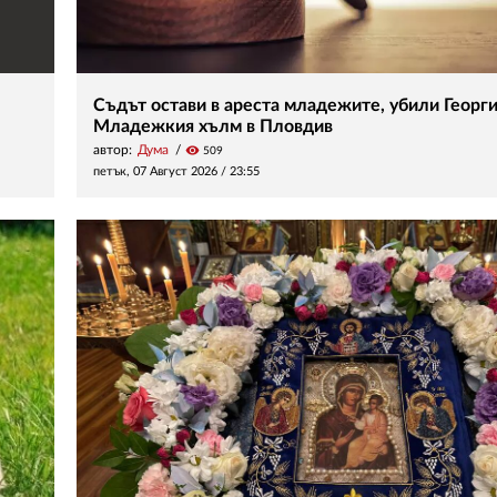
Съдът остави в ареста младежите, убили Георги
Младежкия хълм в Пловдив
автор:
Дума
visibility
509
петък, 07 Август 2026 /
23:55