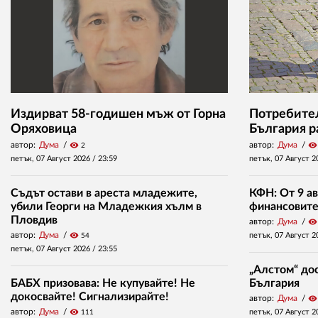
Издирват 58-годишен мъж от Горна
Потребител
Оряховица
България р
автор:
Дума
visibility
автор:
Дума
visibility
2
петък, 07 Август 2026 /
23:59
петък, 07 Август 2
Съдът остави в ареста младежите,
КФН: От 9 ав
убили Георги на Младежкия хълм в
финансовите 
Пловдив
автор:
Дума
visibility
автор:
Дума
visibility
петък, 07 Август 2
54
петък, 07 Август 2026 /
23:55
„Алстом“ дос
БАБХ призовава: Не купувайте! Не
България
докосвайте! Сигнализирайте!
автор:
Дума
visibility
автор:
Дума
visibility
петък, 07 Август 2
111