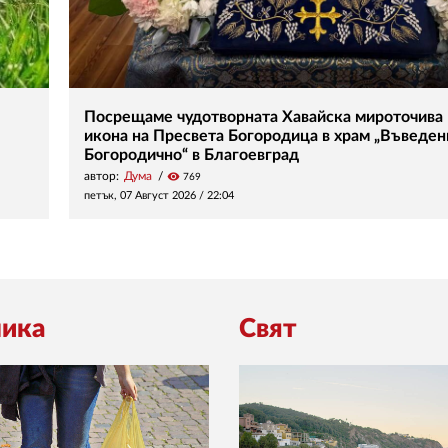
Посрещаме чудотворната Хавайска мироточива
икона на Пресвета Богородица в храм „Въведен
Богородично“ в Благоевград
автор:
Дума
visibility
769
петък, 07 Август 2026 /
22:04
ика
Свят