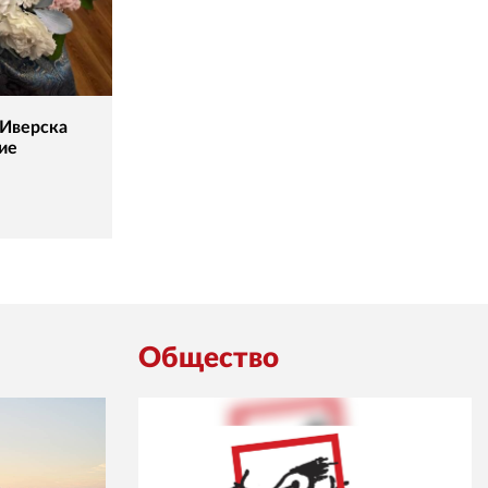
 Иверска
ие
Общество