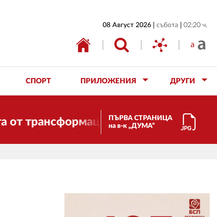
НАЧАЛО
08 Август 2026
събота
02:20 ч.
БЪЛГАРИЯ
ИКОНОМИКА
ИЗБОРИ
СПОРТ
ПРИЛОЖЕНИЯ
ДРУГИ
СВЯТ
ОБЩЕСТВО
ПЪРВА СТРАНИЦА
трансформации. И ДУМА се променя и ст
на в-к „ДУМА“
КУЛТУРА
ЖИВОТ
СПОРТ
ПРИЛОЖЕНИЯ
ДРУГИ