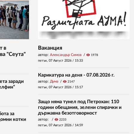
т в
Ваканция
ва "Сеута"
автор:
Александър Симов
visibility
1978
петък, 07 Август 2026 /
15:33
Карикатура на деня - 07.08.2026 г.
ета заради
автор:
Дума
visibility
2147
елфин“
петък, 07 Август 2026 /
15:17
Защо няма тунел под Петрохан: 110
години обещания, зелени спирачки и
държавна безотговорност
ота за
домни котки
автор:
visibility
2233
петък, 07 Август 2026 /
14:59