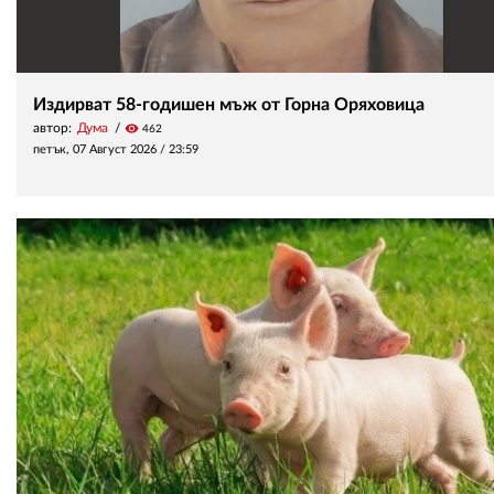
Издирват 58-годишен мъж от Горна Оряховица
автор:
Дума
visibility
462
петък, 07 Август 2026 /
23:59