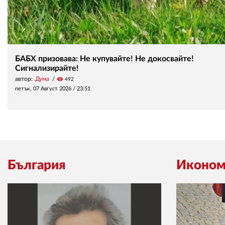
БАБХ призовава: Не купувайте! Не докосвайте!
Сигнализирайте!
автор:
Дума
visibility
492
петък, 07 Август 2026 /
23:51
България
Иконом