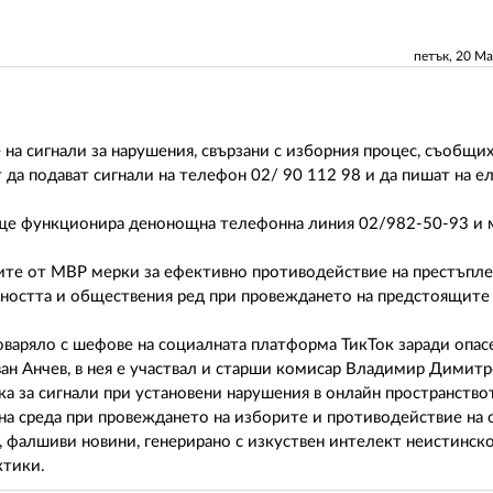
петък, 20 М
а сигнали за нарушения, свързани с изборния процес, съобщих
 да подават сигнали на телефон 02/ 90 112 98 и да пишат на е
 ще функционира денонощна телефонна линия 02/982-50-93 и 
ите от МВР мерки за ефективно противодействие на престъпле
урността и обществения ред при провеждането на предстоящите
варяло с шефове на социалната платформа ТикТок заради опасе
ан Анчев, в нея е участвал и старши комисар Владимир Димитр
а за сигнали при установени нарушения в онлайн пространство
на среда при провеждането на изборите и противодействие на 
 фалшиви новини, генерирано с изкуствен интелект неистинск
ктики.