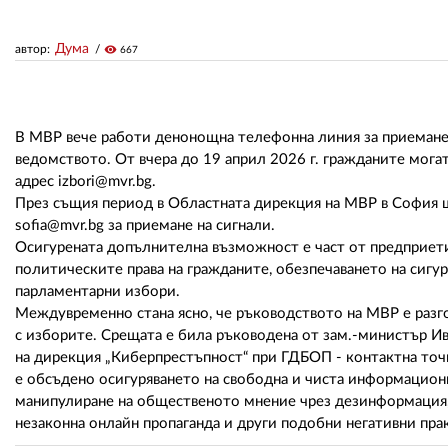
Дума
автор:
visibility
667
В МВР вече работи денонощна телефонна линия за приемане н
ведомството. От вчера до 19 април 2026 г. гражданите могат
адрес izbori@mvr.bg.
През същия период в Областната дирекция на МВР в София
sofia@mvr.bg за приемане на сигнали.
Осигурената допълнителна възможност е част от предприет
политическите права на гражданите, обезпечаването на сиг
парламентарни избори.
Междувременно стана ясно, че ръководството на МВР е разго
с изборите. Срещата е била ръководена от зам.-министър Ив
на дирекция „Киберпрестъпност“ при ГДБОП - контактна точк
е обсъдено осигуряването на свободна и чиста информацион
манипулиране на общественото мнение чрез дезинформация,
незаконна онлайн пропаганда и други подобни негативни пра