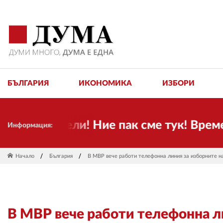
БЪЛГАРИЯ
ИКОНОМИКА
ИЗБОРИ
приятели! Ние пак сме тук! Времето с
Информация:
Начало
България
В МВР вече работи телефонна линия за изборните 
В МВР вече работи телефонна л