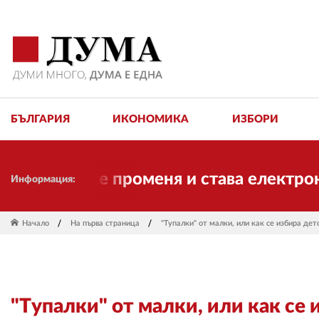
БЪЛГАРИЯ
ИКОНОМИКА
ИЗБОРИ
МА се променя и става електронно изда
Информация:
Начало
На първа страница
"Тупалки" от малки, или как се избира дет
"Тупалки" от малки, или как се