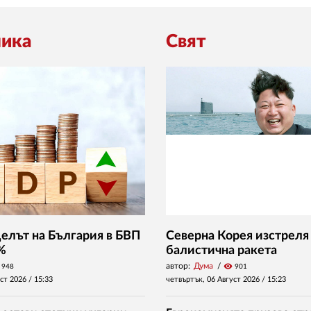
ика
Свят
Делът на България в БВП
Северна Корея изстреля
 %
балистична ракета
автор:
Дума
visibility
948
901
уст 2026 /
15:33
четвъртък, 06 Август 2026 /
15:23