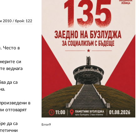
ЗА НАС
ни 2010
/ брой: 122
АВТОРИ
РЕДАКЦИЯ
. Често в
КОНТАКТИ
нерите си
РЕКЛАМА
те веднага
АБОНАМЕНТ
ва да са
на.
УСЛОВИЯ ЗА ПОЛЗВАНЕ
 произведени в
ПОЛИТИКА ЗА БИСКВИТКИТЕ
ли отговарят
ПОЛИТИКАТА ЗА
ПОВЕРИТЕЛНОСТ
ре да са
Error9
нтетични