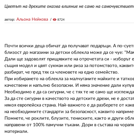
Цветът на дрехите оказва влияние не само на самочувствието
Альона Нейкова
автор:
visibility
8724
Почти всички деца обичат да получават подаръци. А по-сует
близост до магазини за детски облекла може да се чуе: "Мамо
Дали ще задоволят прищявките на отрочетата си - изборът 
същия модел и цвят сукман или риза за потомството, каквито
разбират, че пред тях са членовете на едно семейство.
При избирането на облекла за малчуганите майките и татковц
качествени и напълно безопасни. И няма значение дали купув
Необходимо е да са сигурни, че с тях те не само ще изглежда
За да сте сигурни в качеството на детските дрехи, не е доста
някоя европейска страна. Най-важното е да разберете от как
на необходимите стандарти за безопасност, каквито наприме
Помнете, че роклите, блузите, тениските, както и други обл
направени от 100% памучни тъкани. Дори в състава на чора
материали.