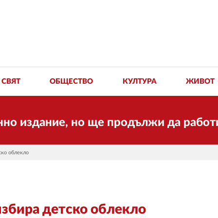
СВЯТ
ОБЩЕСТВО
КУЛТУРА
ЖИВОТ
ние, но ще продължи да работи за вас 
ско облекло
 избира детско облекло