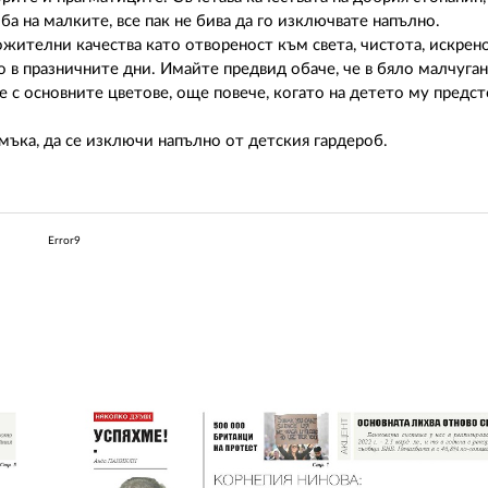
ба на малките, все пак не бива да го изключвате напълно.
жителни качества като отвореност към света, чистота, искрено
о в празничните дни. Имайте предвид обаче, че в бяло малчуган
 с основните цветове, още повече, когато на детето му предст
 мъка, да се изключи напълно от детския гардероб.
Error9