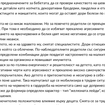
предназначените за бебетата, да се провери качеството на шев
и детайли като копчета, декоративни бродерии, панделки и ет
ластиците и маншетите, които могат да оставят дори белези по
та не са никак маловажни. Но за повечето родители се превърн
. При това е необходимо да се избягват прекалено агресивните
ането на яркочервения и белия цвят може негативно да се отра
ални нюанси.
тето, но и на здравето му, смятат специалистите. Дори отноше
по който са облечени. По-наблюдателните родители със сигурн
а определени комбинации дори повдигат настроението на малки
нкции на организма и повишават имунитета.
ся за по-голяма енергичност и решителност на детето, като го
ативни черти като агресивност и прекалено високо самочувстви
репоръчителен. Ако детето е притеснително и несигурно в себе с
и поне шалче. Така малчуганът ще се мобилизира в трудни ситу
ието на червеното в гардероба на момчетата само ще допринес
же да формира определен характер - тип "желязната лейди", к
ешения.
ключително положително влияние върху децата. Смята се за тр