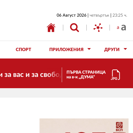
НАЧАЛО
06 Август 2026
четвъртък
23:25 ч.
БЪЛГАРИЯ
ИКОНОМИКА
ИЗБОРИ
СПОРТ
ПРИЛОЖЕНИЯ
ДРУГИ
СВЯТ
ОБЩЕСТВО
ПЪРВА СТРАНИЦА
и за свободата, справедливостта и со
на в-к „ДУМА“
КУЛТУРА
ЖИВОТ
СПОРТ
ПРИЛОЖЕНИЯ
ДРУГИ