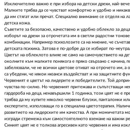
Изключително важно е при избора на детски дрехи, най-вече 
Малките трябва да се чувстват комфортно и удобно и никакв
да им стягат или пречат. Специално внимание се отделя на 
детска кожа.
Съветите за безопасно, качествено и удобно облекло за деца
изборът на дрехи за отрочетата им в светли радостни тонове
комбинации. Например психолозите са на мнение, че съчетав
детската психика. Затова е по-добре да се избират по-неутр
Цветът на облеклото влияе не само на самочувствието на де
околните към малките понякога е пряко свързано с начина, 
забелязвали, че не всички цветове отиват на отрочето им, 
са убедени, че някои нюанси въздействат и на защитните фу
Червеният е цветът на лидерите и победителите. Той доприна
чувства по-силно. Но червеният притежава и съпътстващи нег
гардероба на деца, ненавършили 1 годинка, този цвят не е п
трябва да му купите няколко червени блузки, панталонки ил
експертите, използващи го в специална цветотерапия. Налич
развитието на лидерските им качества. А при момичетата мо
изгради стремежа към самостоятелното вземане на важни р
Синият цвят не е толкова агресивен като червения и има из