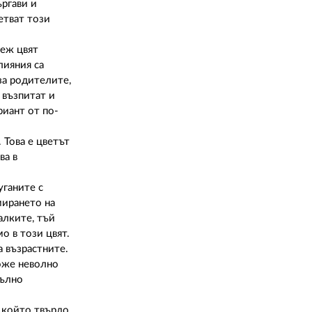
ъргави и
етват този
веж цвят
лияния са
за родителите,
 възпитат и
риант от по-
 Това е цветът
ва в
уганите с
мирането на
алките, тъй
о в този цвят.
а възрастните.
може неволно
пълно
, който твърдо