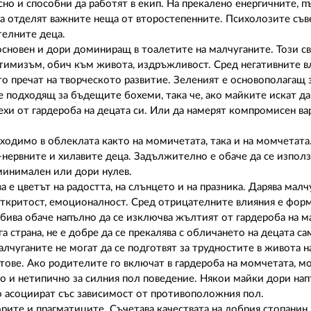
сно и способни да работят в екип. На прекалено енергичните, п
а отделят важните неща от второстепенните. Психолозите съв
телните деца.
 основен и дори доминиращ в тоалетите на малчуганите. Този с
тимизъм, обич към живота, издръжливост. Сред негативните в
то пречат на творческото развитие. Зеленият е основополагащ 
е подходящ за бъдещите бохеми, така че, ако майките искат да
ехи от гардероба на децата си. Или да намерят компромисен ва
одимо в облеклата както на момичетата, така и на момчетата.
-нервните и хилавите деца. Задължително е обаче да се използ
минимален или дори нулев.
 е цветът на радостта, на слънцето и на празника. Дарява малч
откритост, емоционалност. Сред отрицателните влияния е фор
ива обаче напълно да се изключва жълтият от гардероба на м
 страна, не е добре да се прекалява с обличането на децата сам
лчуганите не могат да се подготвят за трудностите в живота н
етове. Ако родителите го включат в гардероба на момчетата, 
то и нетипично за силния пол поведение. Някои майки дори на
го асоциират със зависимост от противоположния пол.
торите и прагматиците. Съчетава качествата на добрия стопанин