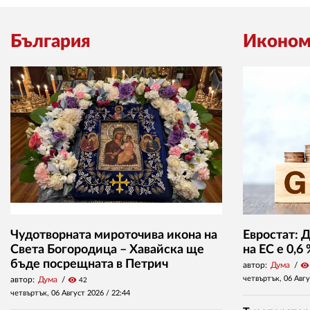
България
Иконом
Чудотворната мироточива икона на
Евростат: 
Света Богородица – Хавайска ще
на ЕС е 0,6
бъде посрещната в Петрич
автор:
Дума
visibility
четвъртък, 06 Авг
автор:
Дума
visibility
42
четвъртък, 06 Август 2026 /
22:44