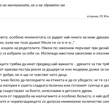
 на малчуганите, но и на здравето им
вторник, 01 Ю
ните, особено момичетата, се радват най-много на нови дрешки
, купи ми тези дънки! Моля ти се-е-е-е..."
е изцяло на родителите. Някои по-заможни поръчват при дизай
 са избрали за себе си. Изглежда наистина закачливо и околни
ите трябва да имат предвид най-важното - дрехите за тях тряб
ат красива пъстра рокля за дъщеря си или модерни дънки за си
т добре, но и ще се чувстват като деца.
тъчно бегло да погледнете на етикета и да се убедите, че те са
ва материя е ушита сладката поличка или готиният суичър и да
р съществуват за боите, използвани в детските дрехи.
екла от гардероба на малчуганите и особено бельото, е най-доб
пките и чорапогащниците се допуска минимално количество си