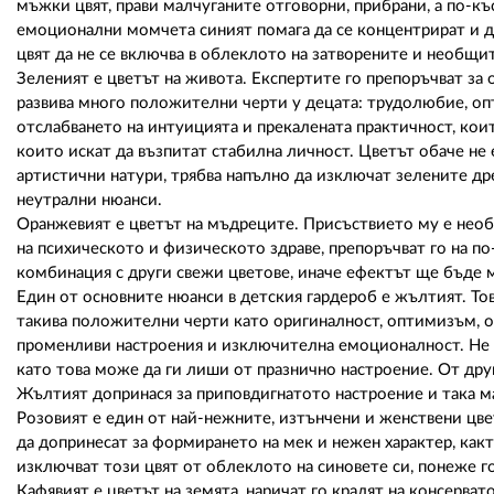
мъжки цвят, прави малчуганите отговорни, прибрани, а по-къ
емоционални момчета синият помага да се концентрират и д
цвят да не се включва в облеклото на затворените и необщи
Зеленият е цветът на живота. Експертите го препоръчват за
развива много положителни черти у децата: трудолюбие, оп
отслабването на интуицията и прекалената практичност, кои
които искат да възпитат стабилна личност. Цветът обаче не 
артистични натури, трябва напълно да изключат зелените др
неутрални нюанси.
Оранжевият е цветът на мъдреците. Присъствието му е необх
на психическото и физическото здраве, препоръчват го на по
комбинация с други свежи цветове, иначе ефектът ще бъде 
Един от основните нюанси в детския гардероб е жълтият. Това
такива положителни черти като оригиналност, оптимизъм, 
променливи настроения и изключителна емоционалност. Не б
като това може да ги лиши от празнично настроение. От друга
Жълтият допринася за приповдигнатото настроение и така ма
Розовият е един от най-нежните, изтънчени и женствени цв
да допринесат за формирането на мек и нежен характер, как
изключват този цвят от облеклото на синовете си, понеже 
Кафявият е цветът на земята, наричат го кралят на консерва