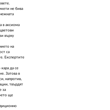
02 975 20 35
овете.
икети не бива
 нежната
а в аксиома
 цветови
зи върху
нието на
ост са
те. Експертите
 кара да се
е. Затова в
и, напротив,
ации, твърдят
е за
оето ще
адиционно