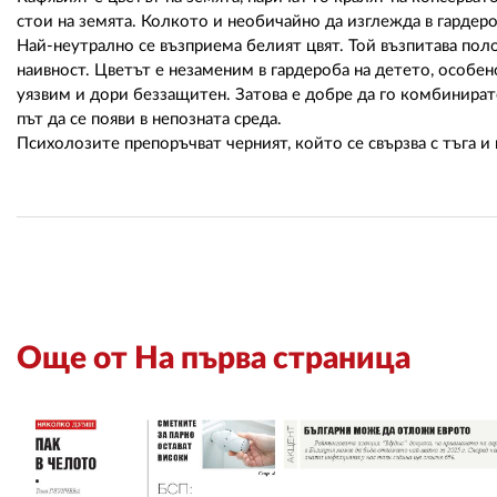
стои на земята. Колкото и необичайно да изглежда в гардеро
Най-неутрално се възприема белият цвят. Той възпитава поло
наивност. Цветът е незаменим в гардероба на детето, особен
уязвим и дори беззащитен. Затова е добре да го комбинирате
път да се появи в непозната среда.
Психолозите препоръчват черният, който се свързва с тъга и
Още от На първа страница