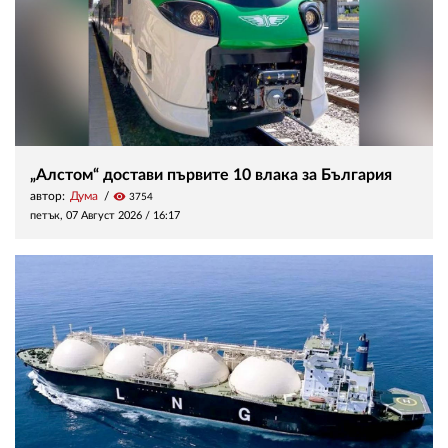
„Алстом“ достави първите 10 влака за България
автор:
Дума
visibility
3754
петък, 07 Август 2026 /
16:17