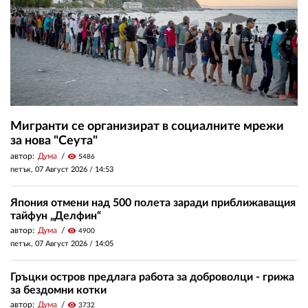
Мигранти се организират в социалните мрежи
за нова "Сеута"
автор:
Дума
visibility
5486
петък, 07 Август 2026 /
14:53
Япония отмени над 500 полета заради приближаващия
тайфун „Делфин“
автор:
Дума
visibility
4900
петък, 07 Август 2026 /
14:05
Гръцки остров предлага работа за доброволци - грижа
за бездомни котки
автор:
Дума
visibility
3732