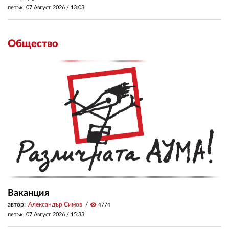
петък, 07 Август 2026 /
13:03
Общество
Ваканция
автор:
Александър Симов
visibility
4774
петък, 07 Август 2026 /
15:33