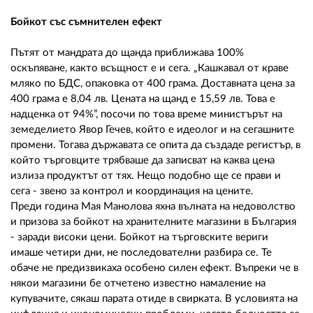
Бойкот със съмнителен ефект
Пътят от мандрата до щанда приближава 100%
оскъпяване, както всъщност е и сега. „Кашкавал от краве
мляко по БДС, опаковка от 400 грама. Доставната цена за
400 грама е 8,04 лв. Цената на щанд е 15,59 лв. Това е
надценка от 94%”, посочи по това време министърът на
земеделието Явор Гечев, който е идеолог и на сегашните
промени. Тогава държавата се опита да създаде регистър, в
който търговците трябваше да записват на каква цена
излиза продуктът от тях. Нещо подобно ще се прави и
сега - звено за контрол и координация на цените.
Преди година Мая Манолова яхна вълната на недоволство
и призова за бойкот на хранителните магазини в България
- заради високи цени. Бойкот на търговските вериги
имаше четири дни, не последователни разбира се. Те
обаче не предизвикаха особено силен ефект. Въпреки че в
някои магазини бе отчетено известно намаление на
купувачите, сякаш парата отиде в свирката. В условията на