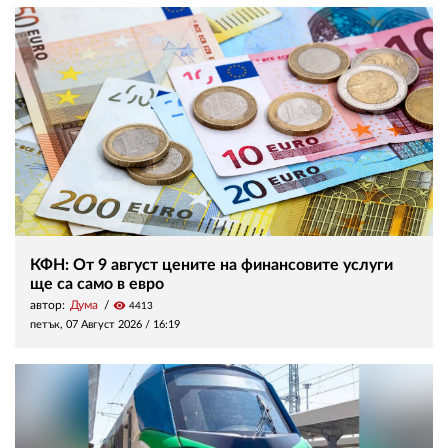
КФН: От 9 август цените на финансовите услуги
ще са само в евро
автор:
Дума
visibility
4413
петък, 07 Август 2026 /
16:19