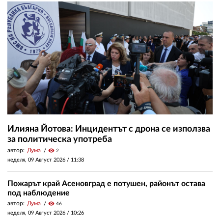
Илияна Йотова: Инцидентът с дрона се използва
за политическа употреба
автор:
Дума
visibility
2
неделя, 09 Август 2026 /
11:38
Пожарът край Асеновград е потушен, районът остава
под наблюдение
автор:
Дума
visibility
46
неделя, 09 Август 2026 /
10:26