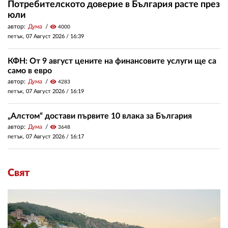
Потребителското доверие в България расте през
юли
автор:
Дума
visibility
4000
петък, 07 Август 2026 /
16:39
КФН: От 9 август цените на финансовите услуги ще са
само в евро
автор:
Дума
visibility
4283
петък, 07 Август 2026 /
16:19
„Алстом“ достави първите 10 влака за България
автор:
Дума
visibility
3648
петък, 07 Август 2026 /
16:17
Свят