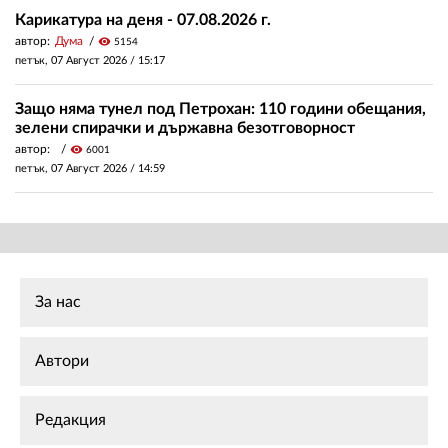
Карикатура на деня - 07.08.2026 г.
автор:
Дума
visibility
5154
петък, 07 Август 2026 /
15:17
Защо няма тунел под Петрохан: 110 години обещания,
зелени спирачки и държавна безотговорност
автор:
visibility
6001
петък, 07 Август 2026 /
14:59
За нас
Автори
Редакция