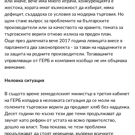
или иначе, вече има много играчи, конкуренцията е
жестока, хората имат възможност да избират, няма
дефицит, създадоха се условия за модерна търговия. Но
щом стане въпрос за проблемите на българските
производители или за качеството на храните, темата за
търговските вериги отново излиза на преден план.
Още през далечната вече 2017 година левицата внесе в
парламента два законопроекта - за таван на надценките и
за защита на родните производители. Тогавашните
управляващи от ГЕРБ и компания изобщо не им обърнаха
внимание.
Неловка ситуация
В същото време земеделският министър в третия кабинет
на ГЕРБ изпадна в неловката ситуация да се моли на
големите търговски вериги да продават хляб без надценка.
Десет години по-късно тези две теми продължават да
звучат като рефрен от устата на всяко правителство,
дошло на власт. Това показва, че тези проблеми
продължават да стоят нерешени, въпреки всичките