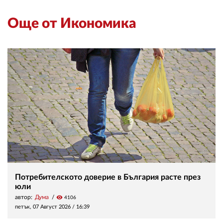
Още от Икономика
Потребителското доверие в България расте през
юли
автор:
Дума
visibility
4106
петък, 07 Август 2026 /
16:39