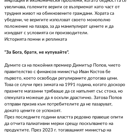
инфлация и икономически проблеми, когато бедността се
увеличава, големите вериги се възприемат като част от
трудния живот на обикновените граждани. Хората са
убедени, че веригите използват своето монополно
положение на пазара, за да манипулират цените и да
изнудват с условията си производители.
Историята помни и репликата
"За Бога, братя, не купувайте".
Думите са на покойния премиер Димитър Попов, чието
правителство с финансов министър Иван Костов бе
първото, което освободи регулираните дотогава цени.
Това се случи през зимата на 1991 година, когато доскоро
празните магазини трябваше да се напълнят със стока, но
спекулата можеше да я оскъпи драстично. Затова Попов
отправи призив към потребителите да не пазаруват,
докато цените се успокоят.
През последните години властта редовно правеше опити
да отчита палиативни мерки срещу поскъпването на
продуктите. През 2023 г. тогавашният министър на