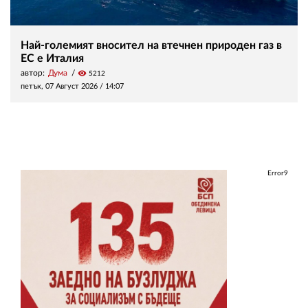
Най-големият вносител на втечнен природен газ в
ЕС е Италия
автор:
Дума
visibility
5212
петък, 07 Август 2026 /
14:07
Error9