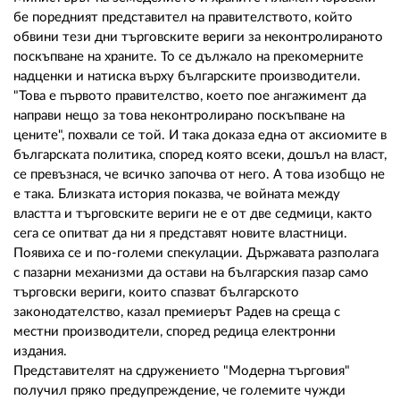
02 975 20 35
бе поредният представител на правителството, който
обвини тези дни търговските вериги за неконтролираното
поскъпване на храните. То се дължало на прекомерните
надценки и натиска върху българските производители.
"Това е първото правителство, което пое ангажимент да
направи нещо за това неконтролирано поскъпване на
цените", похвали се той. И така доказа една от аксиомите в
българската политика, според която всеки, дошъл на власт,
се превъзнася, че всичко започва от него. А това изобщо не
е така. Близката история показва, че войната между
властта и търговските вериги не е от две седмици, както
сега се опитват да ни я представят новите властници.
Появиха се и по-големи спекулации. Държавата разполага
с пазарни механизми да остави на българския пазар само
търговски вериги, които спазват българското
законодателство, казал премиерът Радев на среща с
местни производители, според редица електронни
издания.
Представителят на сдружението "Модерна търговия"
получил пряко предупреждение, че големите чужди