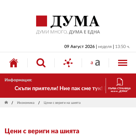
НАЧАЛО
БЪЛГАРИЯ
ИКОНОМИКА
ИЗБОРИ
09 Август 2026
неделя
13:50 ч.
СВЯТ
ОБЩЕСТВО
Информация:
КУЛТУРА
Скъпи приятели! Ние пак сме тук! Времето се про
ПЪРВА СТРАНИЦА
на в-к „ДУМА“
ЖИВОТ
Икономика
Цени с вериги на шията
СПОРТ
ПРИЛОЖЕНИЯ
Цени с вериги на шията
ДРУГИ