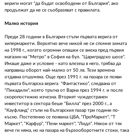
вериги могат "да бъдат освободени от България", ако
продължат да не се съобразяват с правилата.
Малко история
Преди 28 години в България стъпи първата верига от
хипермаркети. Вероятно вече никой не си спомня зимата
на 1998 г., когато огромни опашки се виеха пред първия
магазин на "Метро" в София на бул. "Цариградско шосе".
Имаше даже и условие - като влезеш в него, трябва да
направиш оборот най-малко от 50 лв. Тези времена
отдавна отшумяха. Още през 1991 г. на пазара се появи
първата българска верига "Фантастико", следвана от
"Пикадили", която тръгна от Варна през 1994 г. и после
скоропостижно изчезна. Вторият чуждестранен
инвеститор в сектора беше "Билла" през 2000 г., а
"Кауфланд" стъпи на българския пазар три години по-
късно. Постепенно се появиха ЦБА, "ПроМаркет", "Т
Маркет", "Карфур", "Пени маркет", "Лидл". Някои от тях
вече ги няма, но на пазара на бързооборотните стоки, така