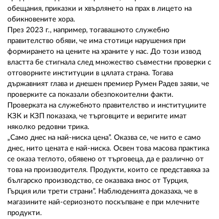
обещания, приказки и хвърлянето на прах в лицето на
обикновените хора.
През 2023 г., например, тогавашното служебно
правителство обяви, че има стотици нарушения при
формирането на цените на храните у нас. До този извод
властта бе стигнала след множество съвместни проверки с
отговорните институции в цялата страна. Тогава
държавният глава и днешен премиер Румен Радев заяви, че
проверките са показали обезпокоителни факти.
Проверката на служебното правителство и институциите
КЗК и КЗП показаха, че търговците и веригите имат
няколко редовни трика.
„Само днес на най-ниска цена”. Оказва се, че нито е само
днес, нито цената е най-ниска. Освен това масова практика
се оказа теглото, обявено от търговеца, да е различно от
това на производителя. Продукти, които се представяха за
българско производство, се оказваха внос от Турция,
Гърция или трети страни”. Наблюденията доказаха, че в
магазините най-сериозното поскъпване е при млечните
продукти.