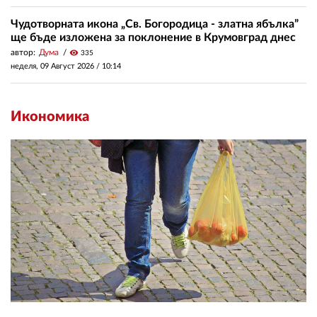
Чудотворната икона „Св. Богородица - златна ябълка”
ще бъде изложена за поклонение в Крумовград днес
автор:
Дума
visibility
335
неделя, 09 Август 2026 /
10:14
Икономика