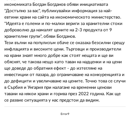
икономиката Богдан Богданов обяви инициативата
"Достъпно за вас", публикувайки информация за най-
евтини храни на сайта на икономическото министерство.
"Идеята е големи и по-малки вериги за хранителни стоки
доброволно да намалят цените на 2-3 продукта от 9
хранителни групи", обяви Богданов.
Тези вълни на популизъм обаче се оказаха безсилни срещу
инфлацията и високите цени. Търговци и производители
на храни знаят много добре как стоят нещата и ще ви
обяснят, че такова нещо като таван на надценки и на цени
ще доведе до обратния ефект - до изтегляне на
инвестиции от пазара, до ограничаване на конкуренцията и
до дефицити и увеличаване на цените. Точно това се случи
в Сърбия и Унгария при налагане на временни ценови
тавани на някои храни и горива през 2022 година. Как ще
се развие ситуацията у нас предстои да видим.
Error9