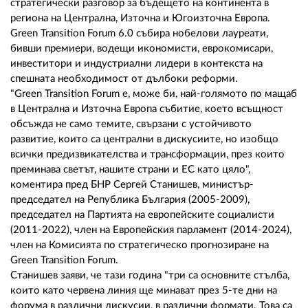
02 975 20 35
стратегически разговор за бъдещето на континента в
региона на Централна, Източна и Югоизточна Европа.
Green Transition Forum 6.0 събира нобелови лауреати,
бивши премиери, водещи икономисти, еврокомисари,
инвеститори и индустриални лидери в контекста на
спешната необходимост от дълбоки реформи.
"Green Transition Forum е, може би, най-голямото по мащаб
в Централна и Източна Европа събитие, което всъщност
обсъжда не само темите, свързани с устойчивото
развитие, които са централни в дискусиите, но изобщо
всички предизвикателства и трансформации, през които
преминава светът, нашите страни и ЕС като цяло",
коментира пред БНР Сергей Станишев, министър-
председател на Република България (2005-2009),
председател на Партията на европейските социалисти
(2011-2022), член на Европейския парламент (2014-2024),
член на Комисията по стратегическо прогнозиране на
Green Transition Forum.
Станишев заяви, че тази година "три са основните стълба,
които като червена линия ще минават през 5-те дни на
форума в различни дискусии, в различни формати. Това са