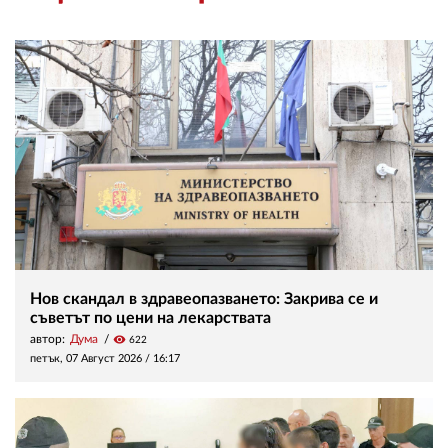
Нов скандал в здравеопазването: Закрива се и
съветът по цени на лекарствата
автор:
Дума
visibility
622
петък, 07 Август 2026 /
16:17