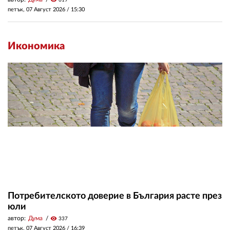
петък, 07 Август 2026 /
15:30
Икономика
Потребителското доверие в България расте през
юли
автор:
Дума
visibility
337
петък, 07 Август 2026 /
16:39