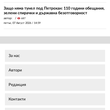
Защо няма тунел под Петрохан: 110 години обещания,
зелени спирачки и държавна безотговорност
автор:
visibility
687
петък, 07 Август 2026 /
14:59
За нас
Автори
Редакция
Контакти