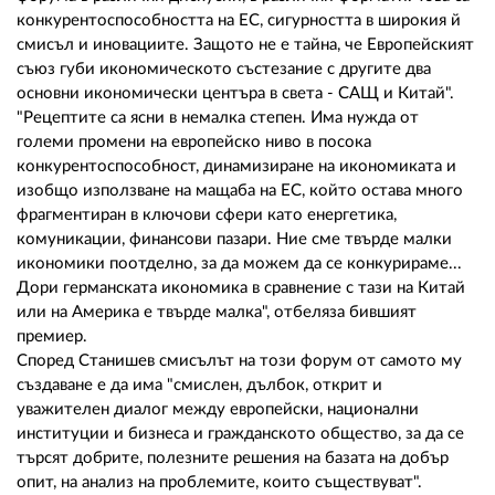
конкурентоспособността на ЕС, сигурността в широкия й
смисъл и иновациите. Защото не е тайна, че Европейският
съюз губи икономическото състезание с другите два
основни икономически центъра в света - САЩ и Китай".
"Рецептите са ясни в немалка степен. Има нужда от
големи промени на европейско ниво в посока
конкурентоспособност, динамизиране на икономиката и
изобщо използване на мащаба на ЕС, който остава много
фрагментиран в ключови сфери като енергетика,
комуникации, финансови пазари. Ние сме твърде малки
икономики поотделно, за да можем да се конкурираме...
Дори германската икономика в сравнение с тази на Китай
или на Америка е твърде малка", отбеляза бившият
премиер.
Според Станишев смисълът на този форум от самото му
създаване е да има "смислен, дълбок, открит и
уважителен диалог между европейски, национални
институции и бизнеса и гражданското общество, за да се
търсят добрите, полезните решения на базата на добър
опит, на анализ на проблемите, които съществуват".