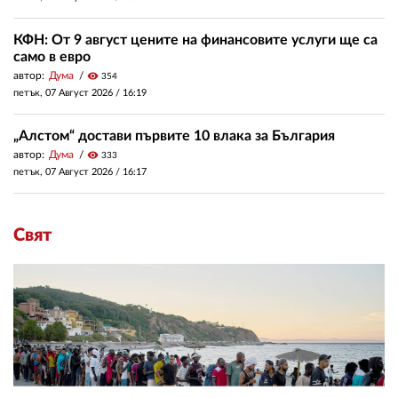
КФН: От 9 август цените на финансовите услуги ще са
само в евро
автор:
Дума
visibility
354
петък, 07 Август 2026 /
16:19
„Алстом“ достави първите 10 влака за България
автор:
Дума
visibility
333
петък, 07 Август 2026 /
16:17
Свят