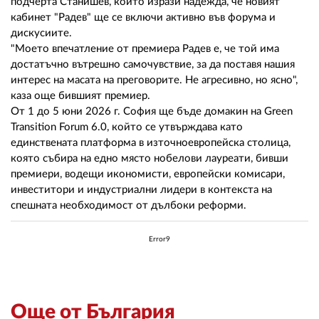
подчерта Станишев, който изрази надежда, че новият
кабинет "Радев" ще се включи активно във форума и
дискусиите.
"Моето впечатление от премиера Радев е, че той има
достатъчно вътрешно самочувствие, за да поставя нашия
интерес на масата на преговорите. Не агресивно, но ясно",
каза още бившият премиер.
От 1 до 5 юни 2026 г. София ще бъде домакин на Green
Transition Forum 6.0, който се утвърждава като
единствената платформа в източноевропейска столица,
която събира на едно място нобелови лауреати, бивши
премиери, водещи икономисти, европейски комисари,
инвеститори и индустриални лидери в контекста на
спешната необходимост от дълбоки реформи.
Error9
Още от България