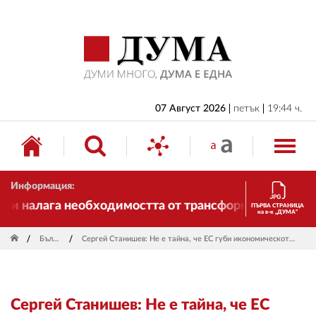
НАЧАЛО
БЪЛГАРИЯ
ИКОНОМИКА
ИЗБОРИ
07 Август 2026
петък
19:44 ч.
СВЯТ
ОБЩЕСТВО
Информация:
КУЛТУРА
и налага необходимостта от трансформации. И ДУМА 
ПЪРВА СТРАНИЦА
на в-к „ДУМА“
ЖИВОТ
България
Сергей Станишев: Не е тайна, че ЕС губи икономическото състезание с Китай и САЩ
СПОРТ
ПРИЛОЖЕНИЯ
Сергей Станишев: Не е тайна, че ЕС
ДРУГИ