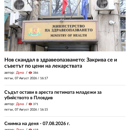
Нов скандал в здравеопазването: Закрива се и
съветът по цени на лекарствата
автор:
Дума
visibility
386
петък, 07 Август 2026 /
16:17
Съдът остави в ареста петимата младежи за
убийството в Пловдив
автор:
Дума
visibility
371
петък, 07 Август 2026 /
16:15
Снимка на деня - 07.08.2026 г.
автор:
Дума
visibility
619