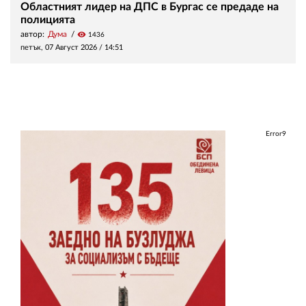
Областният лидер на ДПС в Бургас се предаде на
полицията
автор:
Дума
visibility
1436
петък, 07 Август 2026 /
14:51
Error9