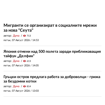
Мигранти се организират в социалните мрежи
за нова "Сеута"
автор:
Дума
visibility
713
петък, 07 Август 2026 /
14:53
Япония отмени над 500 полета заради приближаващия
тайфун „Делфин“
автор:
Дума
visibility
613
петък, 07 Август 2026 /
14:05
Гръцки остров предлага работа за доброволци - грижа
за бездомни котки
автор:
Дума
visibility
814
петък, 07 Август 2026 /
13:03