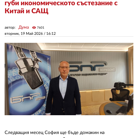
губи икономическото състезание с
Китай и САЩ
ЗА НАС
Дума
автор:
visibility
АВТОРИ
7601
вторник, 19 Май 2026 /
16:12
РЕДАКЦИЯ
КОНТАКТИ
РЕКЛАМА
АБОНАМЕНТ
УСЛОВИЯ ЗА ПОЛЗВАНЕ
ПОЛИТИКА ЗА БИСКВИТКИТЕ
ПОЛИТИКАТА ЗА
ПОВЕРИТЕЛНОСТ
Следващия месец София ще бъде домакин на