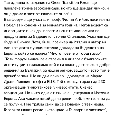
Тазгодишното издание на Green Transition Forum ще
привлече трима еврокомисари, които ще дойдат лично, и
още двама в част от панелите онлайн.
Във форума ще участва и проф. Филип Агийон, носител на
Нобел за икономика за миналата година. Негов акцент са
иновациите и как да направим нашите икономики по
продуктивни за бъдещето, уточни Станишев. Участник ще
бъде и Енрико Лета, бивш премиер на Италия и автор на
един от двата фундаментални доклада за бъдещото на
Европа, който се нарича "Много повече от общ пазар".
"Този форум винаги се е стремил в диалог с българските
институции, независимо кой е на власт, да се търсят добри
решения за България, за нашия регион, защото често той е
пренебрегван. Ще ви дам пример - докладът на Марио
Драги, бившият шеф на ЕЦБ. Той е консултирал над 230
организации тинк-танкове, университети, бизнес
асоциации. Но нито една от тях не е Централна и Източна
Европа. Ако чакаме някой да ни реши проблемите, няма да
се получи. Ние трябва сами да се захванем с тези неща.
Говоря за нашия регион като цяло и България в частност",