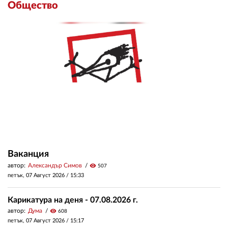
Общество
Ваканция
автор:
Александър Симов
visibility
507
петък, 07 Август 2026 /
15:33
Карикатура на деня - 07.08.2026 г.
автор:
Дума
visibility
608
петък, 07 Август 2026 /
15:17