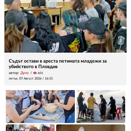
Съдът остави в ареста петимата младежи за
убийството в Пловдив
автор:
Дума
visibility
603
петък, 07 Август 2026 /
16:15