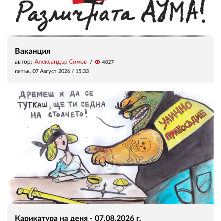
Ваканция
автор:
Александър Симов
visibility
4827
петък, 07 Август 2026 /
15:33
Карикатура на деня - 07.08.2026 г.