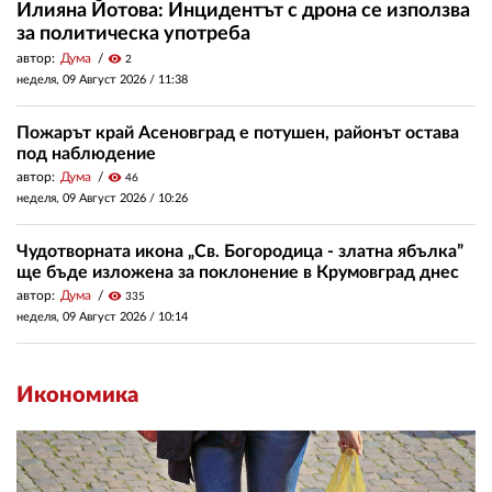
Илияна Йотова: Инцидентът с дрона се използва
за политическа употреба
автор:
Дума
visibility
2
неделя, 09 Август 2026 /
11:38
Пожарът край Асеновград е потушен, районът остава
под наблюдение
автор:
Дума
visibility
46
неделя, 09 Август 2026 /
10:26
Чудотворната икона „Св. Богородица - златна ябълка”
ще бъде изложена за поклонение в Крумовград днес
автор:
Дума
visibility
335
неделя, 09 Август 2026 /
10:14
Икономика