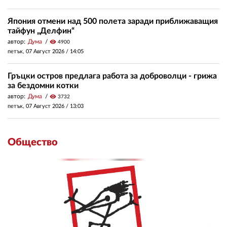
Япония отмени над 500 полета заради приближаващия
тайфун „Делфин“
автор:
Дума
visibility
4900
петък, 07 Август 2026 /
14:05
Гръцки остров предлага работа за доброволци - грижа
за бездомни котки
автор:
Дума
visibility
3732
петък, 07 Август 2026 /
13:03
Общество