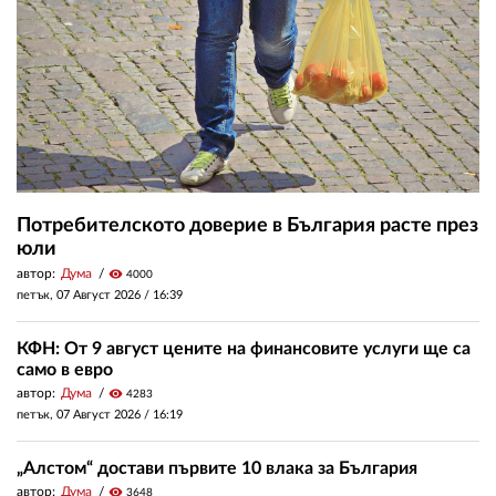
Потребителското доверие в България расте през
юли
автор:
Дума
visibility
4000
петък, 07 Август 2026 /
16:39
КФН: От 9 август цените на финансовите услуги ще са
само в евро
автор:
Дума
visibility
4283
петък, 07 Август 2026 /
16:19
„Алстом“ достави първите 10 влака за България
автор:
Дума
visibility
3648