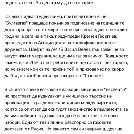
недостатъчен. За цената му да не говорим.
Газ няма, идва студена зима, притеснително е, че
"Булгаргаз" пращаше покани за подписване на годишните
договори през септември - поне през последните няколко
години, а сега не е така, предупреди Кремен Георгиев,
председател на Асоциацията на топлофикационните
дружества. Шефът на АИКБ Васил Велев пък заяви, че за
август нямат уверения, че ще има газ за всички. Това, което
знаем, е, че 20% от потребителите ще останат без гориво,
но не знаем кои са те, призна той и призова час по-скоро
да бъдат възобновени преговорите с "Газпром".
В същото време всякакви клакьори, мисирки и "експерти"
не престават да кудкудякат в умишлено търсене на
провокации за разделителни линии между партиите,
които се опитват да осигурят мнозинство в парламента, за
да има кабинет, а държавата да не се хлъзне към нови
избори. Една от тези линии безспорно са газовите
доставки от Русия. Но каквото сам си направиш, друг не