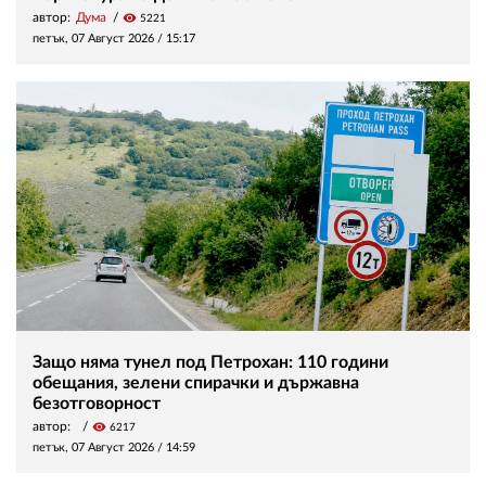
автор:
Дума
visibility
5221
петък, 07 Август 2026 /
15:17
Защо няма тунел под Петрохан: 110 години
обещания, зелени спирачки и държавна
безотговорност
автор:
visibility
6217
петък, 07 Август 2026 /
14:59