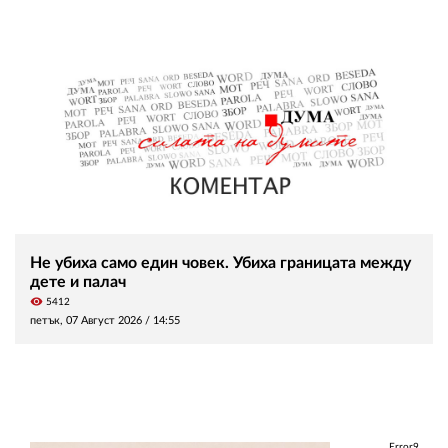
Не убиха само един човек. Убиха границата между
дете и палач
visibility
5412
петък, 07 Август 2026 /
14:55
Error9