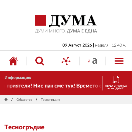
НАЧАЛО
БЪЛГАРИЯ
ИКОНОМИКА
ИЗБОРИ
09 Август 2026
неделя
12:40 ч.
СВЯТ
ОБЩЕСТВО
Информация:
КУЛТУРА
приятели! Ние пак сме тук! Времето се променя и н
ПЪРВА СТРАНИЦА
на в-к „ДУМА“
ЖИВОТ
Общество
Тесногръдие
СПОРТ
ПРИЛОЖЕНИЯ
Тесногръдие
ДРУГИ