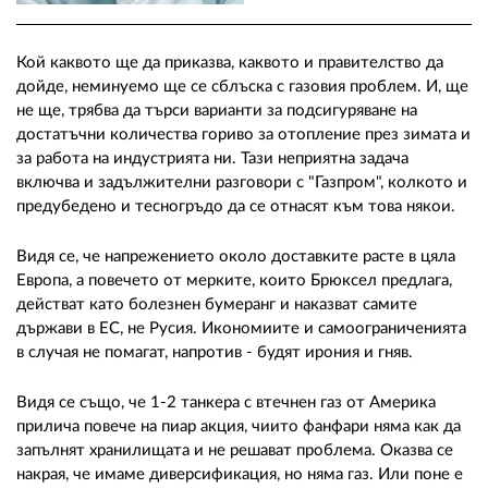
02 975 20 35
Кой каквото ще да приказва, каквото и правителство да
дойде, неминуемо ще се сблъска с газовия проблем. И, ще
не ще, трябва да търси варианти за подсигуряване на
достатъчни количества гориво за отопление през зимата и
за работа на индустрията ни. Тази неприятна задача
включва и задължителни разговори с "Газпром", колкото и
предубедено и тесногръдо да се отнасят към това някои.
Видя се, че напрежението около доставките расте в цяла
Европа, а повечето от мерките, които Брюксел предлага,
действат като болезнен бумеранг и наказват самите
държави в ЕС, не Русия. Икономиите и самоограниченията
в случая не помагат, напротив - будят ирония и гняв.
Видя се също, че 1-2 танкера с втечнен газ от Америка
прилича повече на пиар акция, чиито фанфари няма как да
запълнят хранилищата и не решават проблема. Оказва се
накрая, че имаме диверсификация, но няма газ. Или поне е