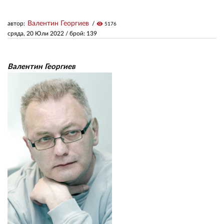
Валентин Георгиев
автор:
visibility
5176
ЗА НАС
сряда, 20 Юли 2022
/ брой: 139
АВТОРИ
РЕДАКЦИЯ
Валентин Георгиев
КОНТАКТИ
РЕКЛАМА
АБОНАМЕНТ
УСЛОВИЯ ЗА ПОЛЗВАНЕ
ПОЛИТИКА ЗА БИСКВИТКИТЕ
ПОЛИТИКАТА ЗА
ПОВЕРИТЕЛНОСТ