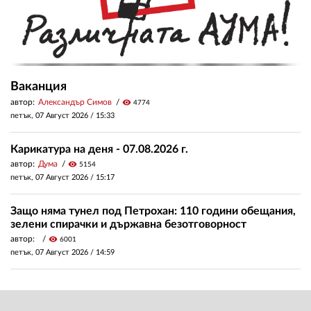
Ваканция
автор:
Александър Симов
visibility
4774
петък, 07 Август 2026 /
15:33
Карикатура на деня - 07.08.2026 г.
автор:
Дума
visibility
5154
петък, 07 Август 2026 /
15:17
Защо няма тунел под Петрохан: 110 години обещания,
зелени спирачки и държавна безотговорност
автор:
visibility
6001
петък, 07 Август 2026 /
14:59