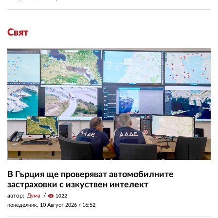
Свят
В Гърция ще проверяват автомобилните
застраховки с изкуствен интелект
автор:
Дума
visibility
1022
понеделник, 10 Август 2026 /
16:52