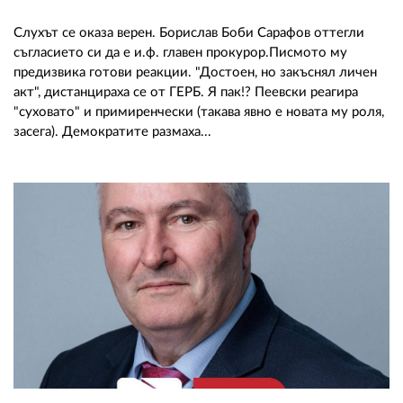
Слухът се оказа верен. Борислав Боби Сарафов оттегли
съгласието си да е и.ф. главен прокурор.Писмото му
предизвика готови реакции. "Достоен, но закъснял личен
акт", дистанцираха се от ГЕРБ. Я пак!? Пеевски реагира
"суховато" и примиренчески (такава явно е новата му роля,
засега). Демократите размаха...