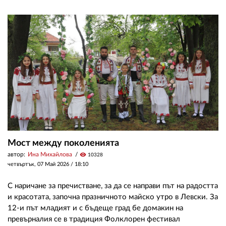
02 975 20 35
Мост между поколенията
автор:
Ина Михайлова
visibility
10328
четвъртък, 07 Май 2026 /
18:10
С наричане за пречистване, за да се направи път на радостта
и красотата, започна празничното майско утро в Левски. За
12-и път младият и с бъдеще град бе домакин на
превърналия се в традиция Фолклорен фестивал