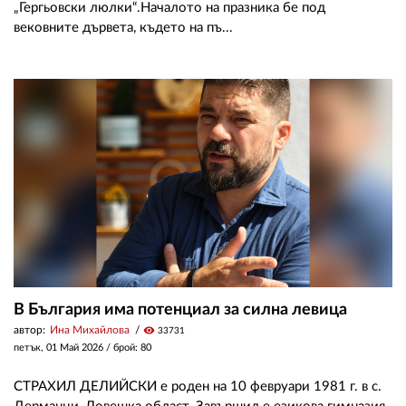
„Гергьовски люлки“.Началото на празника бе под
вековните дървета, където на пъ...
В България има потенциал за силна левица
автор:
Ина Михайлова
visibility
33731
петък, 01 Май 2026
/ брой: 80
СТРАХИЛ ДЕЛИЙСКИ е роден на 10 февруари 1981 г. в с.