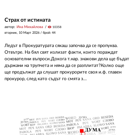
Страх от истината
автор:
Ина Михайлова
visibility
10358
вторник, 10 Март 2026
/ брой: 44
Ледът в Прокуратурата сякаш започва да се пропуква.
Отвътре. На бял свят излизат факти, които пораждат
основателни въпроси.Докога т.нар. знакови дела ще бъдат
държани на трупчета и няма да се разплитат?Колко още
ще продължат да слушат прокурорите своя и.ф. главен
прокурор, след като съдът го смята з...