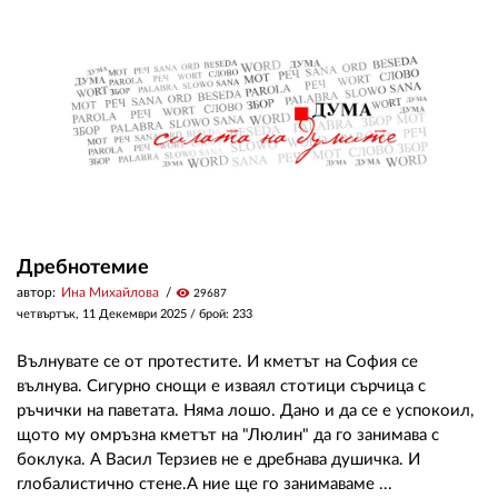
Дребнотемие
автор:
Ина Михайлова
visibility
29687
четвъртък, 11 Декември 2025
/ брой: 233
Вълнувате се от протестите. И кметът на София се
вълнува. Сигурно снощи е изваял стотици сърчица с
ръчички на паветата. Няма лошо. Дано и да се е успокоил,
щото му омръзна кметът на "Люлин" да го занимава с
боклука. А Васил Терзиев не е дребнава душичка. И
глобалистично стене.А ние ще го занимаваме ...