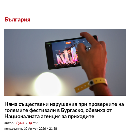
България
Няма съществени нарушения при проверките на
големите фестивали в Бургаско, обявиха от
Националната агенция за приходите
автор:
Дума
visibility
290
понеделник, 10 Август 2026 /
21:38