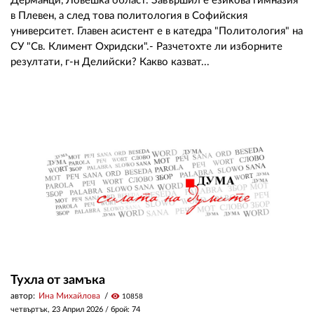
Дерманци, Ловешка област. Завършил е езикова гимназия
в Плевен, а след това политология в Софийския
университет. Главен асистент е в катедра "Политология" на
СУ "Св. Климент Охридски".- Разчетохте ли изборните
резултати, г-н Делийски? Какво казват...
Тухла от замъка
автор:
Ина Михайлова
visibility
10858
четвъртък, 23 Април 2026
/ брой: 74