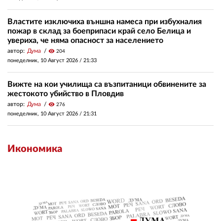
Властите изключиха външна намеса при избухналия
пожар в склад за боеприпаси край село Белица и
увериха, че няма опасност за населението
автор:
Дума
visibility
204
понеделник, 10 Август 2026 /
21:33
Вижте на кои училища са възпитаници обвинените за
жестокото убийство в Пловдив
автор:
Дума
visibility
276
понеделник, 10 Август 2026 /
21:31
Икономика