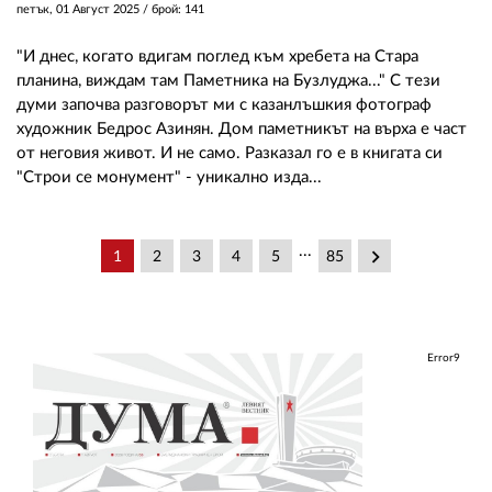
петък, 01 Август 2025
/ брой: 141
"И днес, когато вдигам поглед към хребета на Стара
планина, виждам там Паметника на Бузлуджа..." С тези
думи започва разговорът ми с казанлъшкия фотограф
художник Бедрос Азинян. Дом паметникът на върха е част
от неговия живот. И не само. Разказал го е в книгата си
"Строи се монумент" - уникално изда...
...
keyboard_arrow_right
1
2
3
4
5
85
Error9