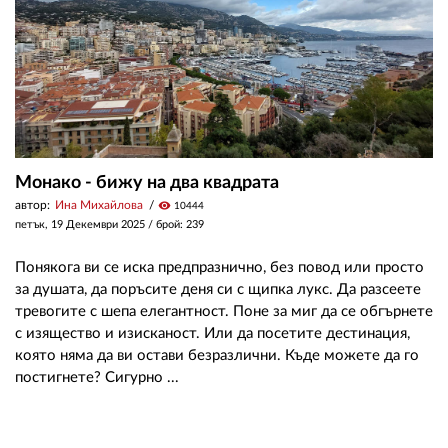
Монако - бижу на два квадрата
автор:
Ина Михайлова
visibility
10444
петък, 19 Декември 2025
/ брой: 239
Понякога ви се иска предпразнично, без повод или просто
за душата, да поръсите деня си с щипка лукс. Да разсеете
тревогите с шепа елегантност. Поне за миг да се обгърнете
с изящество и изисканост. Или да посетите дестинация,
която няма да ви остави безразлични. Къде можете да го
постигнете? Сигурно ...