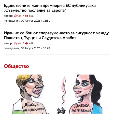
Единствените жени премиери в ЕС публикуваха
„Съвместно послание за Европа“
автор:
Дума
visibility
606
понеделник, 10 Август 2026 /
16:51
Иран не се бои от споразумението за сигурност между
Пакистан, Турция и Саудитска Арабия
автор:
Дума
visibility
668
понеделник, 10 Август 2026 /
16:43
Общество