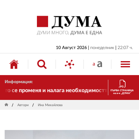
НАЧАЛО
БЪЛГАРИЯ
ИКОНОМИКА
ИЗБОРИ
10 Август 2026
понеделник
22:07 ч.
СВЯТ
ОБЩЕСТВО
Информация:
КУЛТУРА
 се променя и налага необходимостта от трансформа
ПЪРВА СТРАНИЦА
на в-к „ДУМА“
ЖИВОТ
Автори
Ина Михайлова
СПОРТ
ПРИЛОЖЕНИЯ
ДРУГИ