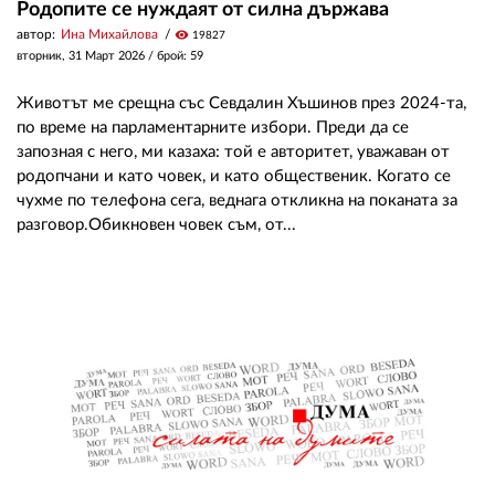
Родопите се нуждаят от силна държава
автор:
Ина Михайлова
visibility
19827
вторник, 31 Март 2026
/ брой: 59
Животът ме срещна със Севдалин Хъшинов през 2024-та,
по време на парламентарните избори. Преди да се
запозная с него, ми казаха: той е авторитет, уважаван от
родопчани и като човек, и като общественик. Когато се
чухме по телефона сега, веднага откликна на поканата за
разговор.Обикновен човек съм, от...