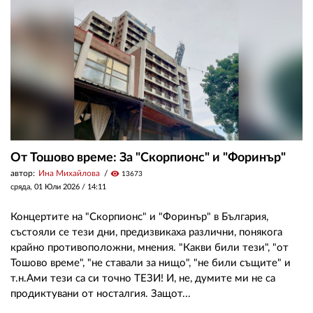
ЗА НАС
АВТОРИ
РЕДАКЦИЯ
КОНТАКТИ
РЕКЛАМА
От Тошово време: За "Скорпионс" и "Форинър"
автор:
Ина Михайлова
visibility
13673
АБОНАМЕНТ
сряда, 01 Юли 2026 /
14:11
УСЛОВИЯ ЗА ПОЛЗВАНЕ
Концертите на "Скорпионс" и "Форинър" в България,
ПОЛИТИКА ЗА БИСКВИТКИТЕ
състояли се тези дни, предизвикаха различни, понякога
крайно противоположни, мнения. "Какви били тези", "от
ПОЛИТИКАТА ЗА
Тошово време", "не ставали за нищо", "не били същите" и
ПОВЕРИТЕЛНОСТ
т.н.Ами тези са си точно ТЕЗИ! И, не, думите ми не са
продиктувани от носталгия. Защот...