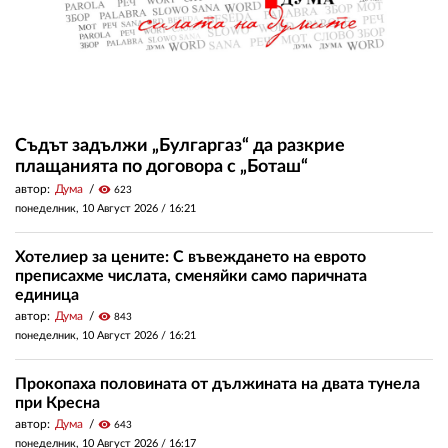
Съдът задължи „Булгаргаз“ да разкрие
плащанията по договора с „Боташ“
автор:
Дума
visibility
623
понеделник, 10 Август 2026 /
16:21
Хотелиер за цените: С въвеждането на еврото
преписахме числата, сменяйки само паричната
единица
автор:
Дума
visibility
843
понеделник, 10 Август 2026 /
16:21
Прокопаха половината от дължината на двата тунела
при Кресна
автор:
Дума
visibility
643
понеделник, 10 Август 2026 /
16:17