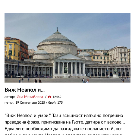
Виж Неапол и...
автор:
Ина Михайлова
visibility
12462
петък, 19 Септември 2025
/ брой: 175
"Виж Неапол и умри." Тази всъщност напълно погрешно
преведена фраза, приписвана на Гьоте, датира от векове...
Едва ли е необходимо да разгадавате посланието й, по-