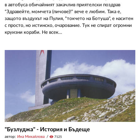
в автобуса обичайният закачлив приятелски поздрав
"Здравейте, момчета (пичове)!" вече е любим. Така е,
защото въздухът на Пулия, "токчето на Ботуша", е наситен
с просто, но истинско, очарование. Тук не спират огромни
круизни кораби. Не всек...
"Бузлуджа" - История и Бъдеще
автор:
Ина Михайлова
visibility
7125