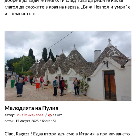
добре е да видите Неапол и след това да решите какъв
глагол да сложите в края на израза. „Виж Неапол и умри“ е
и заглавието н...
Мелодията на Пулия
автор:
Ина Михайлова
visibility
11782
петък, 15 Август 2025
/ брой: 151
Ciao, Ragazzi! Едва втори ден сме в Италия, а при качването