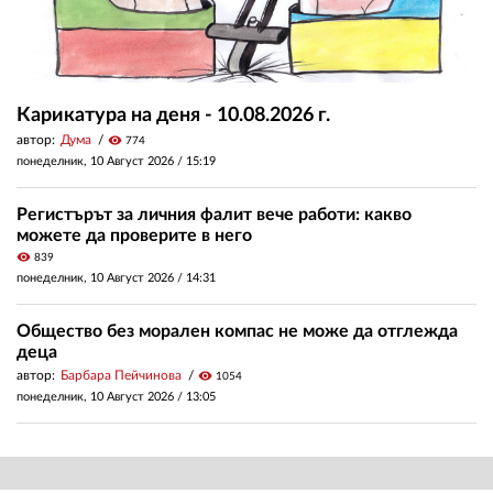
Карикатура на деня - 10.08.2026 г.
автор:
Дума
visibility
774
понеделник, 10 Август 2026 /
15:19
Регистърът за личния фалит вече работи: какво
можете да проверите в него
visibility
839
понеделник, 10 Август 2026 /
14:31
Общество без морален компас не може да отглежда
деца
автор:
Барбара Пейчинова
visibility
1054
понеделник, 10 Август 2026 /
13:05