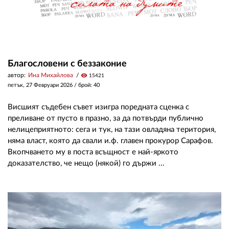
Благословени с беззаконие
автор:
Ина Михайлова
visibility
15421
петък, 27 Февруари 2026
/ брой: 40
Висшият съдебен съвет изигра поредната сценка с
преливане от пусто в празно, за да потвърди публично
нелицеприятното: сега и тук, на тази овладяна територия,
няма власт, която да свали и.ф. главен прокурор Сарафов.
Вкопчването му в поста всъщност е най-яркото
доказателство, че нещо (някой) го държи ...