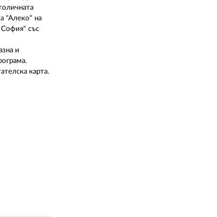
Столичната
а "Алеко" на
 София" със
азна и
рограма.
ателска карта.