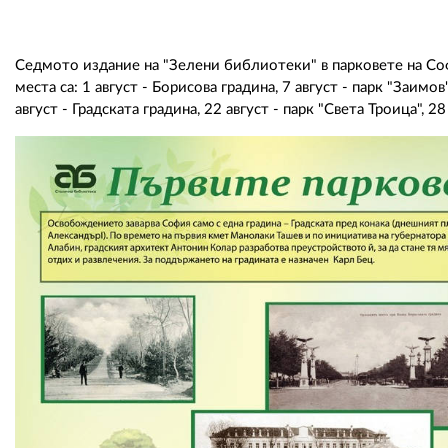
Седмото издание на "Зелени библиотеки" в парковете на Соф
места са: 1 август - Борисова градина, 7 август - парк "Заимов
август - Градската градина, 22 август - парк "Света Троица", 2