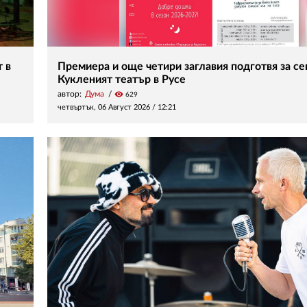
 в
Премиера и още четири заглавия подготвя за с
Кукленият театър в Русе
автор:
Дума
visibility
629
четвъртък, 06 Август 2026 /
12:21