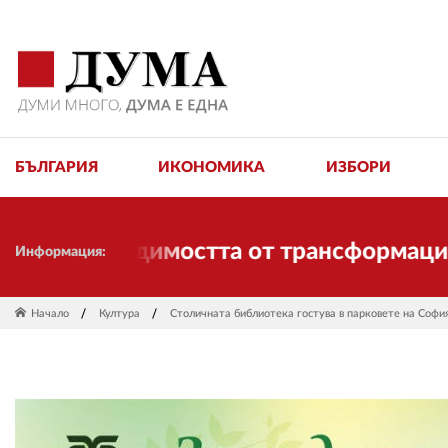
БЪЛГАРИЯ
ИКОНОМИКА
ИЗБОРИ
обходимостта от трансформации. И ДУМА
Информация:
Начало
Култура
Столичната библиотека гостува в парковете на Софи