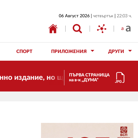
НАЧАЛО
06 Август 2026
четвъртък
22:03 ч.
БЪЛГАРИЯ
ИКОНОМИКА
ИЗБОРИ
СПОРТ
ПРИЛОЖЕНИЯ
ДРУГИ
СВЯТ
ОБЩЕСТВО
ПЪРВА СТРАНИЦА
е, но ще продължи да работи за вас и
на в-к „ДУМА“
КУЛТУРА
ЖИВОТ
СПОРТ
ПРИЛОЖЕНИЯ
ДРУГИ