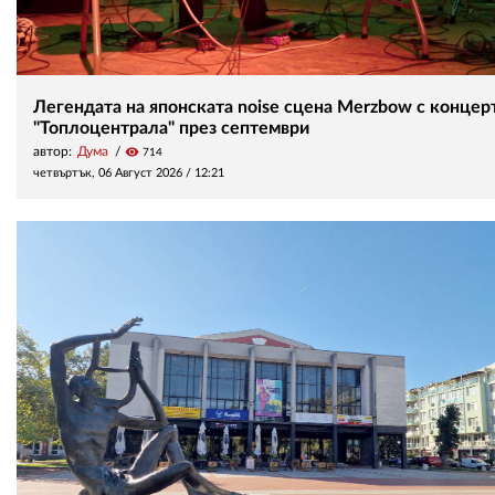
Легендата на японската noise сцена Merzbow с концерт
"Топлоцентрала" през септември
автор:
Дума
visibility
714
четвъртък, 06 Август 2026 /
12:21