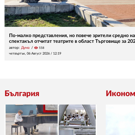
По-малко представления, но повече зрители средно на
спектакъл отчитат театрите в област Търговище за 202
автор:
Дума
visibility
558
четвъртък, 06 Август 2026 /
12:19
България
Иконом