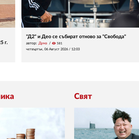
"Д2" и Део се събират отново за "Свобода"
5 г.
автор:
Дума
visibility
581
четвъртък, 06 Август 2026 /
12:03
ика
Свят