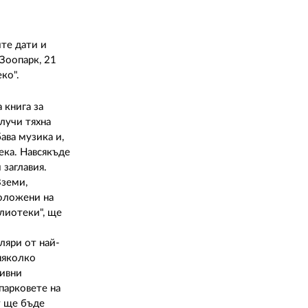
ите дати и
 Зоопарк, 21
еко".
 книга за
олучи тяхна
ава музика и,
ека. Навсякъде
 заглавия.
Вземи,
положени на
лиотеки", ще
ляри от най-
няколко
хивни
парковете на
т ще бъде