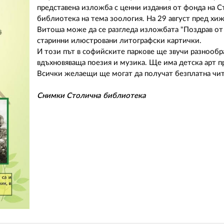
представена изложба с ценни издания от фонда на 
библиотека на тема зоология. На 29 август пред хиж
Витоша може да се разгледа изложбата "Поздрав от
старинни илюстровани литографски картички.
И този път в софийските паркове ще звучи разнообр
вдъхновяваща поезия и музика. Ще има детска арт п
Всички желаещи ще могат да получат безплатна чит
Снимки Столична библиотека