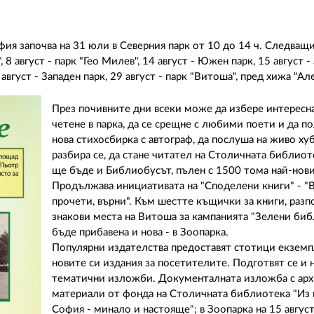
ия започва на 31 юли в Северния парк от 10 до 14 ч. Следващ
", 8 август - парк "Гео Милев", 14 август - Южен парк, 15 август -
8 август - Западен парк, 29 август - парк "Витоша", пред хижа "Ал
През почивните дни всеки може да избере интересна
четене в парка, да се срещне с любими поети и да п
нова стихосбирка с автограф, да послуша на живо хуб
разбира се, да стане читател на Столичната библиот
ще бъде и Библиобусът, пълен с 1500 тома най-нови
Продължава инициативата на "Споделени книги" - "
прочети, върни". Към шестте къщички за книги, раз
знакови места на Витоша за кампанията "Зелени биб
бъде прибавена и нова - в Зоопарка.
Популярни издателства предоставят стотици екземп
новите си издания за посетителите. Подготвят се и 
тематични изложби. Документалната изложба с ар
материали от фонда на Столичната библиотека "Из 
София - минало и настояще"; в Зоопарка на 15 авгус