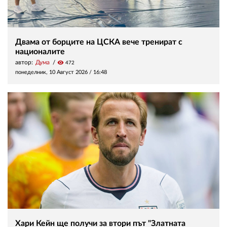
Двама от борците на ЦСКА вече тренират с
националите
автор:
Дума
visibility
472
понеделник, 10 Август 2026 /
16:48
Хари Кейн ще получи за втори път "Златната