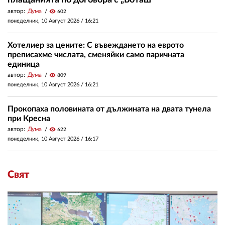
плащанията по договора с „Боташ“
автор:
Дума
visibility
602
понеделник, 10 Август 2026 /
16:21
Хотелиер за цените: С въвеждането на еврото
преписахме числата, сменяйки само паричната
единица
автор:
Дума
visibility
809
понеделник, 10 Август 2026 /
16:21
Прокопаха половината от дължината на двата тунела
при Кресна
автор:
Дума
visibility
622
понеделник, 10 Август 2026 /
16:17
Свят