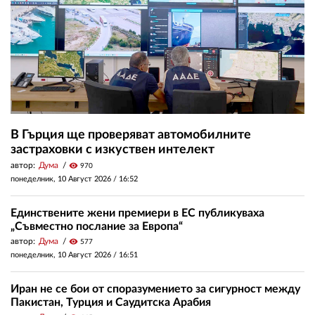
В Гърция ще проверяват автомобилните
застраховки с изкуствен интелект
автор:
Дума
visibility
970
понеделник, 10 Август 2026 /
16:52
Единствените жени премиери в ЕС публикуваха
„Съвместно послание за Европа“
автор:
Дума
visibility
577
понеделник, 10 Август 2026 /
16:51
Иран не се бои от споразумението за сигурност между
Пакистан, Турция и Саудитска Арабия