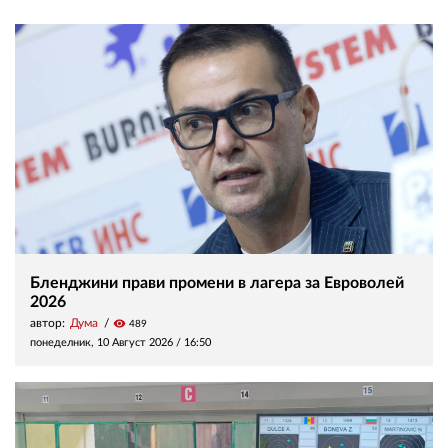
Бленджини прави промени в лагера за Евроволей
2026
автор:
Дума
visibility
489
понеделник, 10 Август 2026 /
16:50