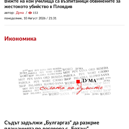
Вижте на кои училища са възпитаници обвинените за
жестокото убийство в Пловдив
автор:
Дума
visibility
153
понеделник, 10 Август 2026 /
21:31
Икономика
Съдът задължи „Булгаргаз“ да разкрие