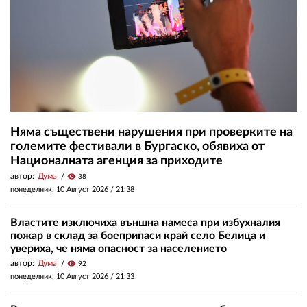
Няма съществени нарушения при проверките на
големите фестивали в Бургаско, обявиха от
Националната агенция за приходите
автор:
Дума
visibility
38
понеделник, 10 Август 2026 /
21:38
Властите изключиха външна намеса при избухналия
пожар в склад за боеприпаси край село Белица и
увериха, че няма опасност за населението
автор:
Дума
visibility
92
понеделник, 10 Август 2026 /
21:33