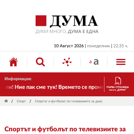
НАЧАЛО
БЪЛГАРИЯ
ИКОНОМИКА
ИЗБОРИ
10 Август 2026
понеделник
22:35 ч.
СВЯТ
ОБЩЕСТВО
Информация:
КУЛТУРА
и! Ние пак сме тук! Времето се променя и налага н
ПЪРВА СТРАНИЦА
на в-к „ДУМА“
ЖИВОТ
Спорт
Спортът и футболът по телевизиите за днес
СПОРТ
ПРИЛОЖЕНИЯ
Спортът и футболът по телевизиите за
ДРУГИ