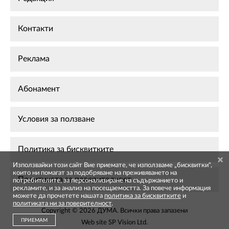
Контакти
Реклама
Абонамент
Условия за ползване
Политика за бисквитките
Използвайки този сайт Вие приемате, че използваме „бисквитки",
които ни помагат за подобряване на преживяването на
Политиката за поверителност
потребителите, за персонализиране на съдържанието и
рекламите, и за анализ на посещаемостта. За повече информация
можете да прочетете нашата
политика за бисквитките
и
политиката ни за поверителност
.
Copyright © 2026 ДУМА. Всички права запазени
ПРИЕМАМ
Web site
SP Vision Ltd
.