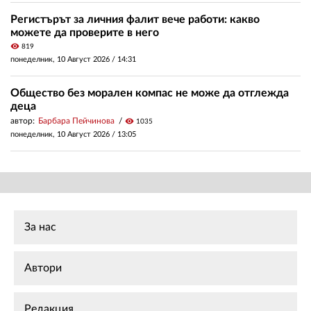
Регистърът за личния фалит вече работи: какво
можете да проверите в него
visibility
819
понеделник, 10 Август 2026 /
14:31
Общество без морален компас не може да отглежда
деца
автор:
Барбара Пейчинова
visibility
1035
понеделник, 10 Август 2026 /
13:05
За нас
Автори
Редакция