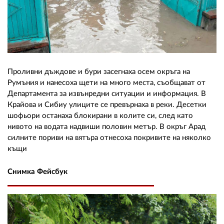
Проливни дъждове и бури засегнаха осем окръга на
Румъния и нанесоха щети на много места, съобщават от
Департамента за извънредни ситуации и информация. В
Крайова и Сибиу улиците се превърнаха в реки. Десетки
шофьори останаха блокирани в колите си, след като
нивото на водата надвиши половин метър. В окръг Арад
силните пориви на вятъра отнесоха покривите на няколко
къщи
Снимка Фейсбук