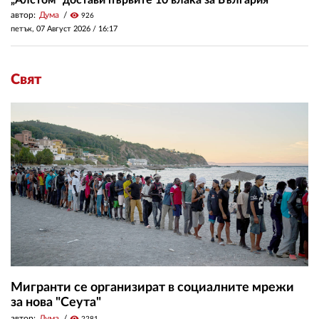
автор:
Дума
visibility
926
петък, 07 Август 2026 /
16:17
Свят
Мигранти се организират в социалните мрежи
за нова "Сеута"
автор:
Дума
visibility
2281