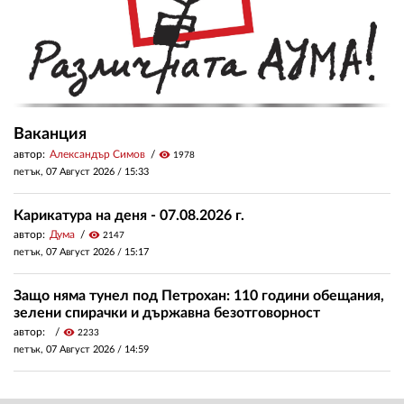
Ваканция
автор:
Александър Симов
visibility
1978
петък, 07 Август 2026 /
15:33
Карикатура на деня - 07.08.2026 г.
автор:
Дума
visibility
2147
петък, 07 Август 2026 /
15:17
Защо няма тунел под Петрохан: 110 години обещания,
зелени спирачки и държавна безотговорност
автор:
visibility
2233
петък, 07 Август 2026 /
14:59