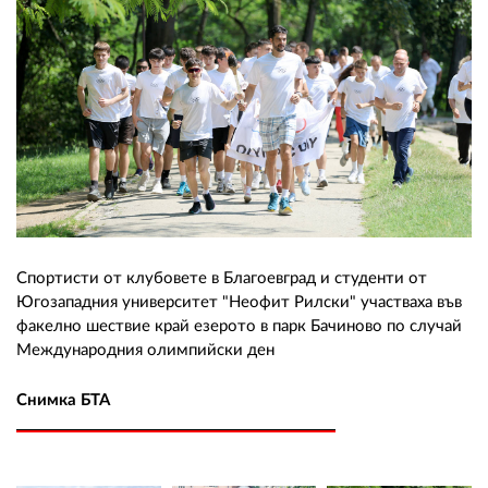
Спортисти от клубовете в Благоевград и студенти от
Югозападния университет "Неофит Рилски" участваха във
факелно шествие край езерото в парк Бачиново по случай
Международния олимпийски ден
Снимка БТА