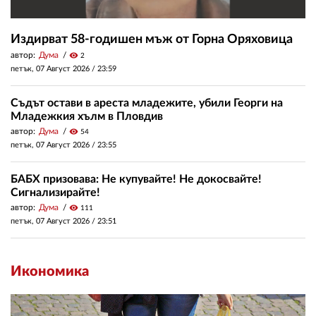
Издирват 58-годишен мъж от Горна Оряховица
автор:
Дума
visibility
2
петък, 07 Август 2026 /
23:59
Съдът остави в ареста младежите, убили Георги на
Младежкия хълм в Пловдив
автор:
Дума
visibility
54
петък, 07 Август 2026 /
23:55
БАБХ призовава: Не купувайте! Не докосвайте!
Сигнализирайте!
автор:
Дума
visibility
111
петък, 07 Август 2026 /
23:51
Икономика