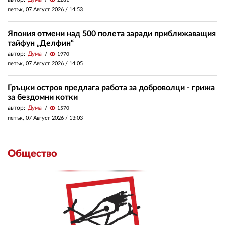
петък, 07 Август 2026 /
14:53
Япония отмени над 500 полета заради приближаващия
тайфун „Делфин“
автор:
Дума
visibility
1970
петък, 07 Август 2026 /
14:05
Гръцки остров предлага работа за доброволци - грижа
за бездомни котки
автор:
Дума
visibility
1570
петък, 07 Август 2026 /
13:03
Общество