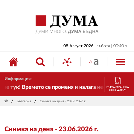
НАЧАЛО
БЪЛГАРИЯ
ИКОНОМИКА
ИЗБОРИ
08 Август 2026
събота
00:40 ч.
СВЯТ
ОБЩЕСТВО
Информация:
КУЛТУРА
 тук! Времето се променя и налага необходимостта 
ПЪРВА СТРАНИЦА
на в-к „ДУМА“
ЖИВОТ
България
Снимка на деня - 23.06.2026 г.
СПОРТ
ПРИЛОЖЕНИЯ
Снимка на деня - 23.06.2026 г.
ДРУГИ