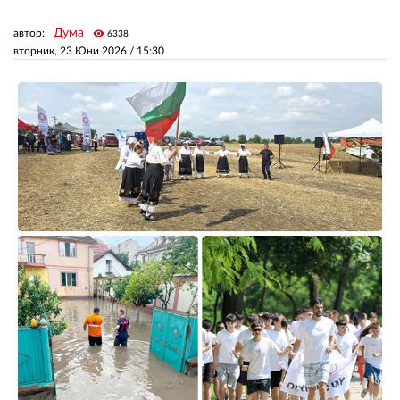
Дума
автор:
visibility
6338
ЗА НАС
вторник, 23 Юни 2026 /
15:30
АВТОРИ
РЕДАКЦИЯ
КОНТАКТИ
РЕКЛАМА
АБОНАМЕНТ
УСЛОВИЯ ЗА ПОЛЗВАНЕ
ПОЛИТИКА ЗА БИСКВИТКИТЕ
ПОЛИТИКАТА ЗА
ПОВЕРИТЕЛНОСТ