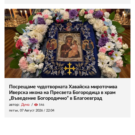
Посрещаме чудотворната Хавайска мироточива
Иверска икона на Пресвета Богородица в храм
„Въведение Богородично“ в Благоевград
автор:
Дума
visibility
546
петък, 07 Август 2026 /
22:04