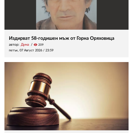
Издирват 58-годишен мъж от Горна Оряховица
автор:
Дума
visibility
209
петък, 07 Август 2026 /
23:59