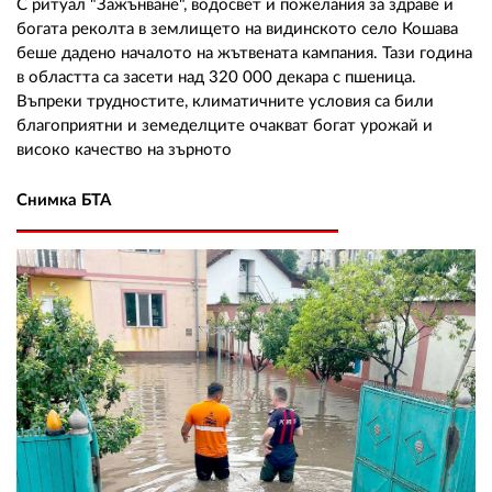
С ритуал "Зажънване", водосвет и пожелания за здраве и
богата реколта в землището на видинското село Кошава
беше дадено началото на жътвената кампания. Тази година
в областта са засети над 320 000 декара с пшеница.
Въпреки трудностите, климатичните условия са били
благоприятни и земеделците очакват богат урожай и
високо качество на зърното
Снимка БТА