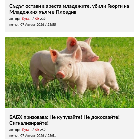
Съдът остави в ареста младежите, убили Георги на
Младежкия хълм в Пловдив
автор:
Дума
visibility
239
петък, 07 Август 2026 /
23:55
БАБХ призовава: Не купувайте! Не докосвайте!
Сигнализирайте!
автор:
Дума
visibility
259
петък, 07 Август 2026 /
23:51