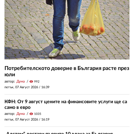
Потребителското доверие в България расте през
юли
автор:
Дума
visibility
992
петък, 07 Август 2026 /
16:39
КФН: От 9 август цените на финансовите услуги ще са
само в евро
автор:
Дума
visibility
1035
петък, 07 Август 2026 /
16:19
„Алстом“ достави първите 10 влака за България