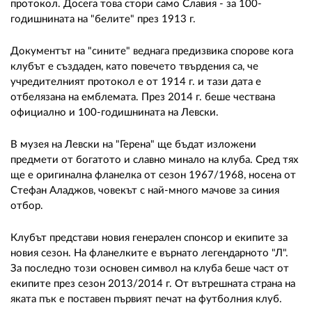
02 975 20 35
протокол. Досега това стори само Славия - за 100-
годишнината на "белите" през 1913 г.
Документът на "сините" веднага предизвика спорове кога
клубът е създаден, като повечето твърдения са, че
учредителният протокол е от 1914 г. и тази дата е
отбелязана на емблемата. През 2014 г. беше чествана
официално и 100-годишнината на Левски.
В музея на Левски на "Герена" ще бъдат изложени
предмети от богатото и славно минало на клуба. Сред тях
ще е оригинална фланелка от сезон 1967/1968, носена от
Стефан Аладжов, човекът с най-много мачове за синия
отбор.
Клубът представи новия генерален спонсор и екипите за
новия сезон. На фланелките е върнато легендарното "Л".
За последно този основен символ на клуба беше част от
екипите през сезон 2013/2014 г. От вътрешната страна на
яката пък е поставен първият печат на футболния клуб.