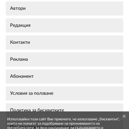
Автори
Редакция
Контакти
Реклама
Абонамент
Условия за ползване
Политика за бисквитките
Използвайки този сайт Вие приемате, че използваме „бисквитки",
които ни помагат за подобряване на преживяването на
Политиката за поверителност
потребителите, за персонализиране на съдържанието и