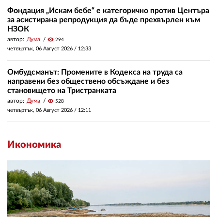
Фондация „Искам бебе“ е категорично против Центъра
за асистирана репродукция да бъде прехвърлен към
НЗОК
автор:
Дума
visibility
294
четвъртък, 06 Август 2026 /
12:33
Омбудсманът: Промените в Кодекса на труда са
направени без обществено обсъждане и без
становището на Тристранката
автор:
Дума
visibility
528
четвъртък, 06 Август 2026 /
12:11
Икономика