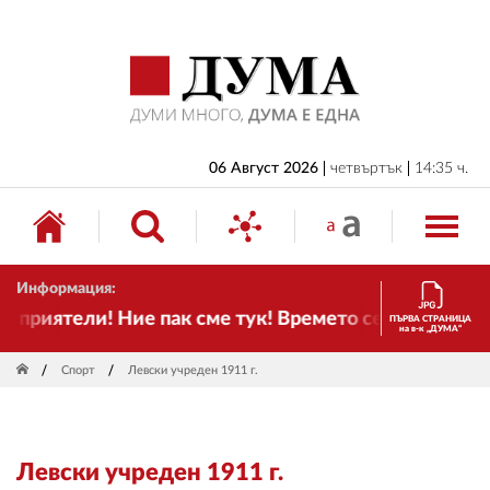
НАЧАЛО
БЪЛГАРИЯ
ИКОНОМИКА
ИЗБОРИ
06 Август 2026
четвъртък
14:35 ч.
СВЯТ
ОБЩЕСТВО
Информация:
КУЛТУРА
приятели! Ние пак сме тук! Времето се променя и на
ПЪРВА СТРАНИЦА
на в-к „ДУМА“
ЖИВОТ
Спорт
Левски учреден 1911 г.
СПОРТ
ПРИЛОЖЕНИЯ
Левски учреден 1911 г.
ДРУГИ