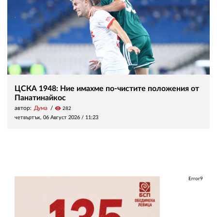
ЦСКА 1948: Ние имахме по-чистите положения от
Панатинайкос
автор:
Дума
visibility
282
четвъртък, 06 Август 2026 /
11:23
Error9