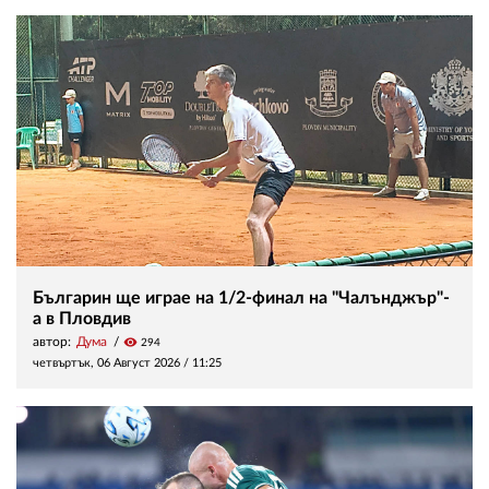
Българин ще играе на 1/2-финал на "Чалънджър"-
а в Пловдив
автор:
Дума
visibility
294
четвъртък, 06 Август 2026 /
11:25