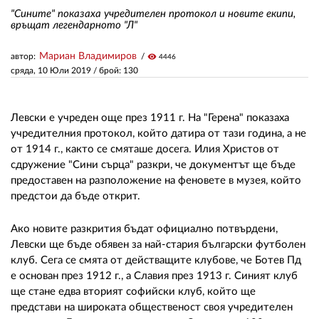
"Сините" показаха учредителен протокол и новите екипи,
връщат легендарното "Л"
ЗА НАС
Мариан Владимиров
автор:
visibility
4446
АВТОРИ
сряда, 10 Юли 2019
/ брой: 130
РЕДАКЦИЯ
Левски е учреден още през 1911 г. На "Герена" показаха
КОНТАКТИ
учредителния протокол, който датира от тази година, а не
от 1914 г., както се смяташе досега. Илия Христов от
РЕКЛАМА
сдружение "Сини сърца" разкри, че документът ще бъде
АБОНАМЕНТ
предоставен на разположение на феновете в музея, който
предстои да бъде открит.
УСЛОВИЯ ЗА ПОЛЗВАНЕ
Ако новите разкрития бъдат официално потвърдени,
ПОЛИТИКА ЗА БИСКВИТКИТЕ
Левски ще бъде обявен за най-стария български футболен
клуб. Сега се смята от действащите клубове, че Ботев Пд
ПОЛИТИКАТА ЗА
е основан през 1912 г., а Славия през 1913 г. Синият клуб
ПОВЕРИТЕЛНОСТ
ще стане едва вторият софийски клуб, който ще
представи на широката общественост своя учредителен