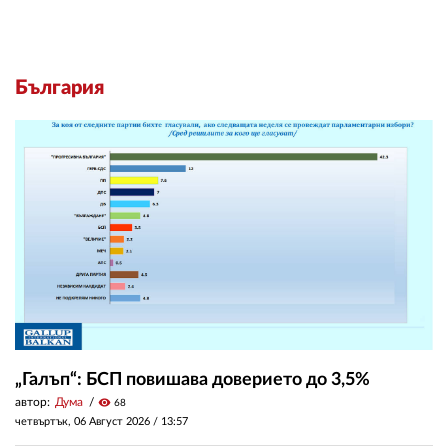
България
„Галъп“: БСП повишава доверието до 3,5%
автор:
Дума
visibility
68
четвъртък, 06 Август 2026 /
13:57