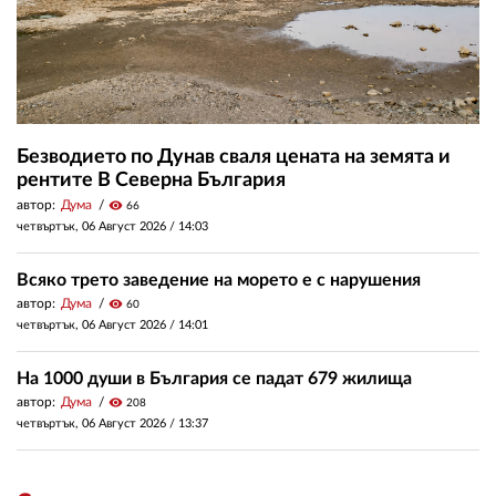
Безводието по Дунав сваля цената на земята и
рентите В Северна България
автор:
Дума
visibility
66
четвъртък, 06 Август 2026 /
14:03
Всяко трето заведение на морето е с нарушения
автор:
Дума
visibility
60
четвъртък, 06 Август 2026 /
14:01
На 1000 души в България се падат 679 жилища
автор:
Дума
visibility
208
четвъртък, 06 Август 2026 /
13:37