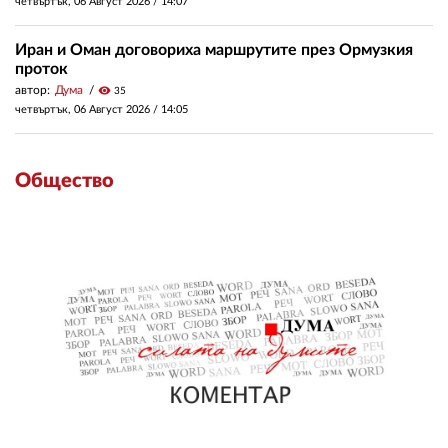
четвъртък, 06 Август 2026 /
14:07
Иран и Оман договориха маршрутите през Ормузкия
проток
автор:
Дума
visibility
35
четвъртък, 06 Август 2026 /
14:05
Общество