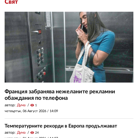
Свят
Франция забранява нежеланите рекламни
обаждания по телефона
автор:
Дума
visibility
1
четвъртък, 06 Август 2026 /
14:09
Температурните рекорди в Европа продължават
автор:
Дума
visibility
24