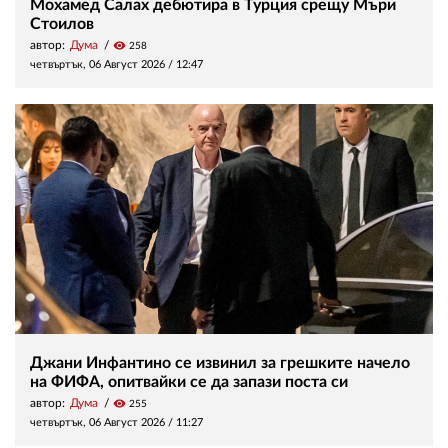
Мохамед Салах дебютира в Турция срещу Мъри
Стоилов
автор:
Дума
visibility
258
четвъртък, 06 Август 2026 /
12:47
Джани Инфантино се извинил за грешките начело
на ФИФА, опитвайки се да запази поста си
автор:
Дума
visibility
255
четвъртък, 06 Август 2026 /
11:27