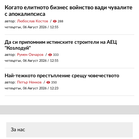
Когато елитното бизнес войнство вади чувалите
с апокалипсиса
автор:
Любослав Костов
visibility
288
четвъртък, 06 Август 2026 /
12:55
Да си припомним истинските строители на АЕЦ
"Козлодуй"
автор:
Румен Овчаров
visibility
333
четвъртък, 06 Август 2026 /
12:55
Най-тежкото престъпление срещу човечеството
автор:
Петър Ненков
visibility
350
четвъртък, 06 Август 2026 /
12:23
За нас