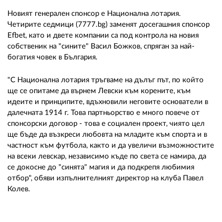
Новият генерален спонсор е Национална лотария.
Четирите седмици (7777.bg) заменят досегашния спонсор
Efbet, като и двете компании са под контрола на новия
собственик на "сините" Васил Божков, спряган за най-
богатия човек в България.
"С Национална лотария тръгваме на дълъг път, по който
ще се опитаме да върнем Левски към корените, към
идеите и принципите, вдъхновили неговите основатели в
далечната 1914 г. Това партньорство е много повече от
спонсорски договор - това е социален проект, чиято цел
ще бъде да възкреси любовта на младите към спорта и в
частност към футбола, както и да увеличи възможностите
на всеки левскар, независимо къде по света се намира, да
се докосне до "синята" магия и да подкрепя любимия
отбор", обяви изпълнителният директор на клуба Павел
Колев.