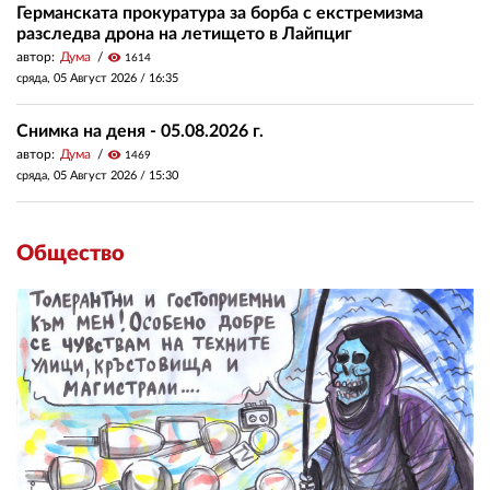
Германската прокуратура за борба с екстремизма
разследва дрона на летището в Лайпциг
автор:
Дума
visibility
1614
сряда, 05 Август 2026 /
16:35
Снимка на деня - 05.08.2026 г.
автор:
Дума
visibility
1469
сряда, 05 Август 2026 /
15:30
Общество