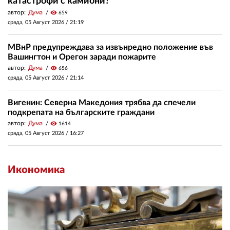
катастрофи с камиони?
автор:
Дума
visibility
659
сряда, 05 Август 2026 /
21:19
МВнР предупреждава за извънредно положение във
Вашингтон и Орегон заради пожарите
автор:
Дума
visibility
656
сряда, 05 Август 2026 /
21:14
Вигенин: Северна Македония трябва да спечели
подкрепата на българските граждани
автор:
Дума
visibility
1614
сряда, 05 Август 2026 /
16:27
Икономика