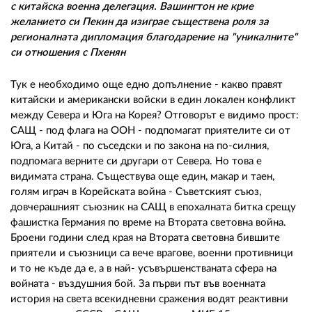
с китайска военна делегация. Вашингтон не крие
желанието си Пекин да изиграе съществена роля за
регионалната дипломация благодарение на "уникалните"
си отношения с Пхенян
Тук е необходимо още едно допълнение - какво правят
китайски и американски войски в един локален конфликт
между Севера и Юга на Корея? Отговорът е видимо прост:
САЩ - под флага на ООН - подпомагат приятелите си от
Юга, а Китай - по съседски и по закона на по-силния,
подпомага верните си другари от Севера. Но това е
видимата страна. Съществува още един, макар и таен,
голям играч в Корейската война - Съветският съюз,
довчерашният съюзник на САЩ в епохалната битка срещу
фашистка Германия по време на Втората световна война.
Броени години след края на Втората световна бившите
приятели и съюзници са вече врагове, военни противници
и то не къде да е, а в най- усъвършенстваната сфера на
войната - въздушния бой. За първи път във военната
история на света всекидневни сражения водят реактивни