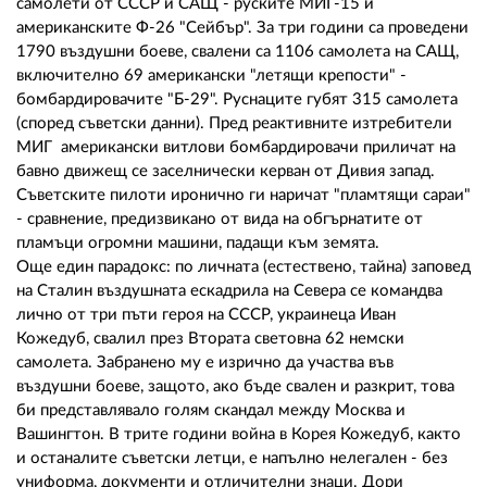
самолети от СССР и САЩ - руските МИГ-15 и
американските Ф-26 "Сейбър". За три години са проведени
1790 въздушни боеве, свалени са 1106 самолета на САЩ,
включително 69 американски "летящи крепости" -
бомбардировачите "Б-29". Руснаците губят 315 самолета
(според съветски данни). Пред реактивните изтребители
МИГ американски витлови бомбардировачи приличат на
бавно движещ се заселнически керван от Дивия запад.
Съветските пилоти иронично ги наричат "пламтящи сараи"
- сравнение, предизвикано от вида на обгърнатите от
пламъци огромни машини, падащи към земята.
Още един парадокс: по личната (естествено, тайна) заповед
на Сталин въздушната ескадрила на Севера се командва
лично от три пъти героя на СССР, украинеца Иван
Кожедуб, свалил през Втората световна 62 немски
самолета. Забранено му е изрично да участва във
въздушни боеве, защото, ако бъде свален и разкрит, това
би представлявало голям скандал между Москва и
Вашингтон. В трите години война в Корея Кожедуб, както
и останалите съветски летци, е напълно нелегален - без
униформа, документи и отличителни знаци. Дори