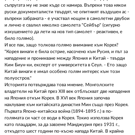
съпругата му не знае къде се намира. Въпреки това някои
руски документалисти твърдят, че опитният въздушен ас -
въпреки забраната - е участвал нощем в самолетни двубои
и лично е свалил няколко самолета "Сейбър" (сигурно
изкушението да лети на нов тип самолет - реактивен, е
било голямо).
И все пак, защо толкова голямо внимание към Корея?
"Корея винаги е била острие, насочено към Русия, и път за
нападение и проникване между Япония и Китай - твърди
Ким Биун-ки, експерт от университета в Сеул. - Ето защо
Китай винаги е имал особено голям интерес към този
полуостров."
Историята потвърждава това мнение. Монголските
владетели на Китай през ХIII век отблъскват две нападения
на Япония откъм Корея. В ХVI век Япония започва
нахлуване към китайската династия Мин също през Корея.
Първата Японо-китайска война (1894-1895 г.) в по-
голямата си част се води в Корея. Токио използва Корея
като плацдарм, за да завземе Манджурия през 1931 г.,
откъдето шест години по-късно напада Китай. В крайна