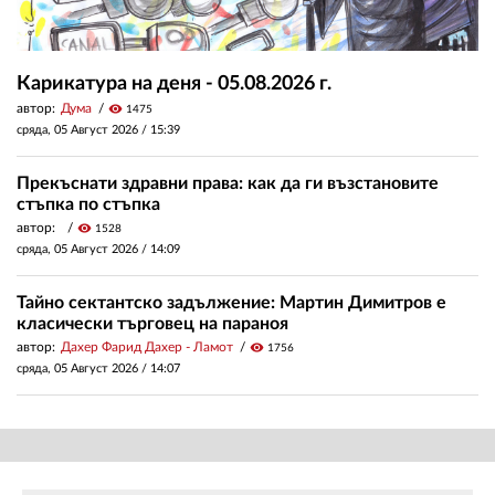
Карикатура на деня - 05.08.2026 г.
автор:
Дума
visibility
1475
сряда, 05 Август 2026 /
15:39
Прекъснати здравни права: как да ги възстановите
стъпка по стъпка
автор:
visibility
1528
сряда, 05 Август 2026 /
14:09
Тайно сектантско задължение: Мартин Димитров е
класически търговец на параноя
автор:
Дахер Фарид Дахер - Ламот
visibility
1756
сряда, 05 Август 2026 /
14:07