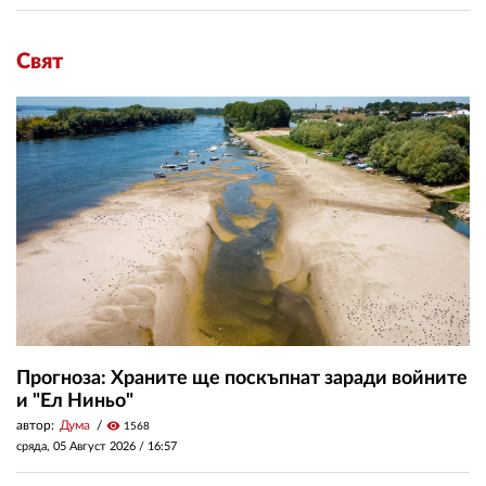
Свят
Прогноза: Храните ще поскъпнат заради войните
и "Ел Ниньо"
автор:
Дума
visibility
1568
сряда, 05 Август 2026 /
16:57