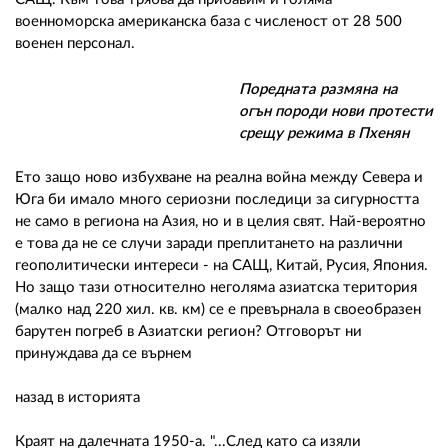
военноморска американска база с численост от 28 500
военен персонал.
Поредната размяна на
огън породи нови протести
срещу режима в Пхенян
Ето защо ново избухване на реална война между Севера и
Юга би имало много сериозни последици за сигурността
не само в региона на Азия, но и в целия свят. Най-вероятно
е това да не се случи заради преплитането на различни
геополитически интереси - на САЩ, Китай, Русия, Япония.
Но защо тази относително неголяма азиатска територия
(малко над 220 хил. кв. км) се е превърнала в своеобразен
барутен погреб в Азиатски регион? Отговорът ни
принуждава да се върнем
назад в историята
Краят на далечната 1950-а. "...След като са изяли