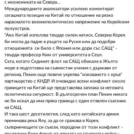
с икономиката на Севера...
Международните анализатори усилено коментират
сегашната позиция на Китай по отношение на рязко
нарасналото военнополитическо напрежение на Корейския
полуостров.
"Ако Китай използва твърде силен натиск, Северна Корея
би могла да падне в ръцете на Русия или да подобри
отношенията си било с Япония или дори със САЩ" -
твърди професор Ким от университета в Сеул.
Сега, когато Седмият флот на САЩ обикаля в Жълто
море в подготовка на съвместни учения с държави от
региона, Пекин още повече укрепва "изкованото с кръв"
партньорство с КНДР. И очевидно всеки конфликт около
границите на Китай ще представлява заплаха за неговата
политическа сигурност. В дългосрочен план Пекин никога
не би искал да има пряка граница с един отявлен съюзник
на САЩ.
И така шест десетилетия, след като китайската армия
преминава река Ялу, за да се сражава в Корея,
съперничещите си съюзи, породени от този конфликт -
последния боен фронт от епохата на студената война -