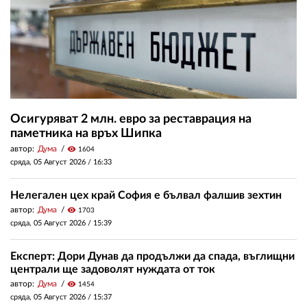
Осигуряват 2 млн. евро за реставрация на
паметника на връх Шипка
автор:
Дума
visibility
1604
сряда, 05 Август 2026 /
16:33
Нелегален цех край София е бълвал фалшив зехтин
автор:
Дума
visibility
1703
сряда, 05 Август 2026 /
15:39
Експерт: Дори Дунав да продължи да спада, въглищни
централи ще задоволят нуждата от ток
автор:
Дума
visibility
1454
сряда, 05 Август 2026 /
15:37