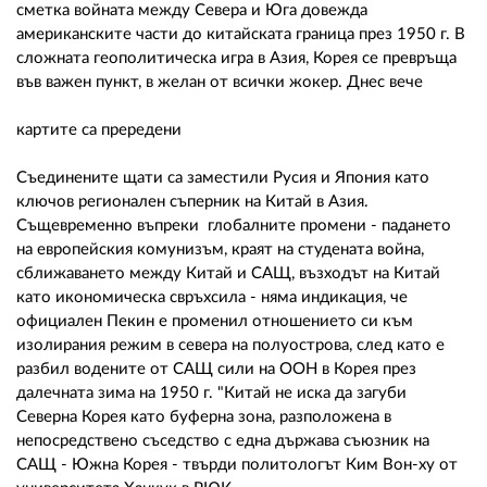
сметка войната между Севера и Юга довежда
американските части до китайската граница през 1950 г. В
сложната геополитическа игра в Азия, Корея се превръща
във важен пункт, в желан от всички жокер. Днес вече
картите са прередени
Съединените щати са заместили Русия и Япония като
ключов регионален съперник на Китай в Азия.
Същевременно въпреки глобалните промени - падането
на европейския комунизъм, краят на студената война,
сближаването между Китай и САЩ, възходът на Китай
като икономическа свръхсила - няма индикация, че
официален Пекин е променил отношението си към
изолирания режим в севера на полуострова, след като е
разбил водените от САЩ сили на ООН в Корея през
далечната зима на 1950 г. "Китай не иска да загуби
Северна Корея като буферна зона, разположена в
непосредствено съседство с една държава съюзник на
САЩ - Южна Корея - твърди политологът Ким Вон-ху от