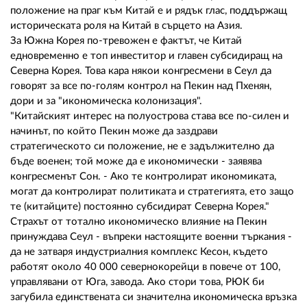
положение на праг към Китай е и рядък глас, поддържащ
историческата роля на Китай в сърцето на Азия.
За Южна Корея по-тревожен е фактът, че Китай
едновременно е топ инвеститор и главен субсидиращ на
Северна Корея. Това кара някои конгресмени в Сеул да
говорят за все по-голям контрол на Пекин над Пхенян,
дори и за "икономическа колонизация".
"Китайският интерес на полуострова става все по-силен и
начинът, по който Пекин може да заздрави
стратегическото си положение, не е задължително да
бъде военен; той може да е икономически - заявява
конгресменът Сон. - Ако те контролират икономиката,
могат да контролират политиката и стратегията, ето защо
те (китайците) постоянно субсидират Северна Корея."
Страхът от тотално икономическо влияние на Пекин
принуждава Сеул - въпреки настоящите военни търкания -
да не затваря индустриалния комплекс Кесон, където
работят около 40 000 севернокорейци в повече от 100,
управлявани от Юга, завода. Ако стори това, РЮК би
загубила единствената си значителна икономическа връзка