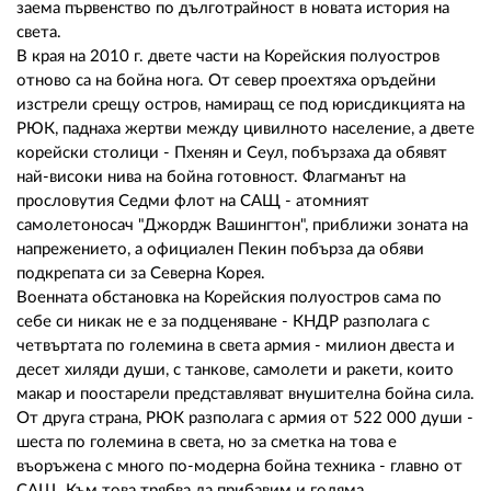
02 975 20 35
заема първенство по дълготрайност в новата история на
света.
В края на 2010 г. двете части на Корейския полуостров
отново са на бойна нога. От север проехтяха оръдейни
изстрели срещу остров, намиращ се под юрисдикцията на
РЮК, паднаха жертви между цивилното население, а двете
корейски столици - Пхенян и Сеул, побързаха да обявят
най-високи нива на бойна готовност. Флагманът на
прословутия Седми флот на САЩ - атомният
самолетоносач "Джордж Вашингтон", приближи зоната на
напрежението, а официален Пекин побърза да обяви
подкрепата си за Северна Корея.
Военната обстановка на Корейския полуостров сама по
себе си никак не е за подценяване - КНДР разполага с
четвъртата по големина в света армия - милион двеста и
десет хиляди души, с танкове, самолети и ракети, които
макар и поостарели представляват внушителна бойна сила.
От друга страна, РЮК разполага с армия от 522 000 души -
шеста по големина в света, но за сметка на това е
въоръжена с много по-модерна бойна техника - главно от
САЩ. Към това трябва да прибавим и голяма