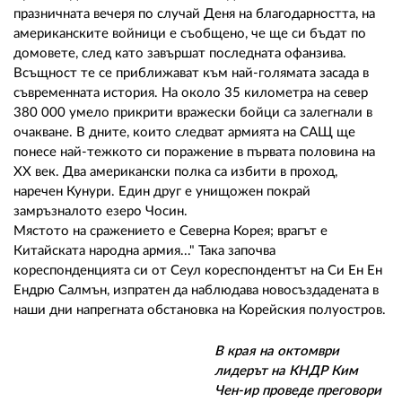
празничната вечеря по случай Деня на благодарността, на
американските войници е съобщено, че ще си бъдат по
домовете, след като завършат последната офанзива.
Всъщност те се приближават към най-голямата засада в
съвременната история. На около 35 километра на север
380 000 умело прикрити вражески бойци са залегнали в
очакване. В дните, които следват армията на САЩ ще
понесе най-тежкото си поражение в първата половина на
ХХ век. Два американски полка са избити в проход,
наречен Кунури. Един друг е унищожен покрай
замръзналото езеро Чосин.
Мястото на сражението е Северна Корея; врагът е
Китайската народна армия..." Така започва
кореспонденцията си от Сеул кореспондентът на Си Ен Ен
Ендрю Салмън, изпратен да наблюдава новосъздадената в
наши дни напрегната обстановка на Корейския полуостров.
В края на октомври
лидерът на КНДР Ким
Чен-ир проведе преговори