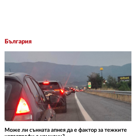
България
Може ли сънната апнея да е фактор за тежките