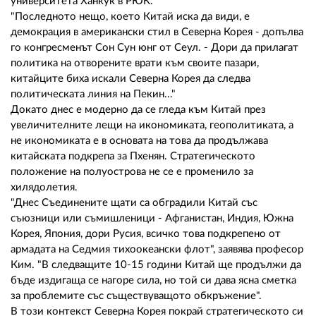
университета Ханкук в РЮК.
"Последното нещо, което Китай иска да види, е
демокрация в американски стил в Северна Корея - допълва
го конгресменът Сон Сун юнг от Сеул. - Дори да прилагат
политика на отворените врати към своите пазари,
китайците биха искали Северна Корея да следва
политическата линия на Пекин..."
Докато днес е модерно да се гледа към Китай през
увеличителните лещи на икономиката, геополитиката, а
не икономиката е в основата на това да продължава
китайската подкрепа за Пхенян. Стратегическото
положение на полуострова не се е променило за
хилядолетия.
"Днес Съединените щати са обградили Китай със
съюзници или съмишленици - Афганистан, Индия, Южна
Корея, Япония, дори Русия, всичко това подкрепено от
армадата на Седмия тихоокеански флот", заявява професор
Ким. "В следващите 10-15 години Китай ще продължи да
бъде издигаща се нагоре сила, но той си дава ясна сметка
за проблемите със съществуващото обкръжение".
В този контекст Северна Корея покрай стратегическото си