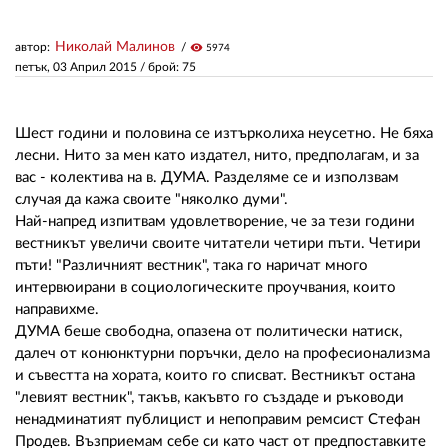
Николай Малинов
автор:
visibility
5974
ЗА НАС
петък, 03 Април 2015
/ брой: 75
АВТОРИ
РЕДАКЦИЯ
Шест години и половина се изтърколиха неусетно. Не бяха
лесни. Нито за мен като издател, нито, предполагам, и за
КОНТАКТИ
вас - колектива на в. ДУМА. Разделяме се и използвам
случая да кажа своите "няколко думи".
РЕКЛАМА
Най-напред изпитвам удовлетворение, че за тези години
вестникът увеличи своите читатели четири пъти. Четири
АБОНАМЕНТ
пъти! "Различният вестник", така го наричат много
интервюирани в социологическите проучвания, които
УСЛОВИЯ ЗА ПОЛЗВАНЕ
направихме.
ДУМА беше свободна, опазена от политически натиск,
ПОЛИТИКА ЗА БИСКВИТКИТЕ
далеч от конюнктурни поръчки, дело на професионализма
ПОЛИТИКАТА ЗА
и съвестта на хората, които го списват. Вестникът остана
ПОВЕРИТЕЛНОСТ
"левият вестник", такъв, какъвто го създаде и ръководи
ненадминатият публицист и непоправим ремсист Стефан
Продев. Възприемам себе си като част от предпоставките