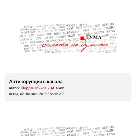
Антикорупция в канала
автор:
Йордан Мичев
visibility
16401
петък, 02 Ноември 2018
/ брой: 213