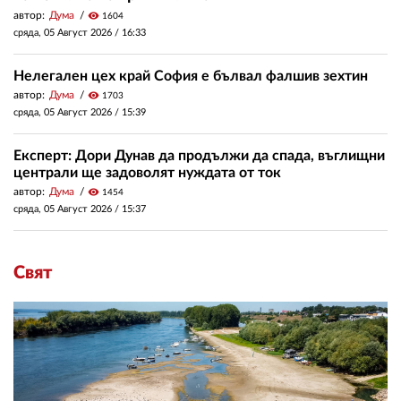
автор:
Дума
visibility
1604
сряда, 05 Август 2026 /
16:33
Нелегален цех край София е бълвал фалшив зехтин
автор:
Дума
visibility
1703
сряда, 05 Август 2026 /
15:39
Експерт: Дори Дунав да продължи да спада, въглищни
централи ще задоволят нуждата от ток
автор:
Дума
visibility
1454
сряда, 05 Август 2026 /
15:37
Свят