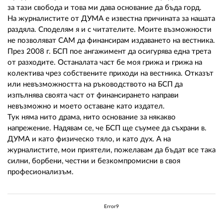
02 975 20 35
за тази свобода и това ми дава основание да бъда горд.
На журналистите от ДУМА е известна причината за нашата
раздяла. Споделям я и с читателите. Моите възможности
не позволяват САМ да финансирам издаването на вестника.
През 2008 г. БСП пое ангажимент да осигурява една трета
от разходите. Останалата част бе моя грижа и грижа на
колектива чрез собствените приходи на вестника. Отказът
или невъзможността на ръководството на БСП да
изпълнява своята част от финансирането направи
невъзможно и моето оставане като издател.
Тук няма нито драма, нито основание за някакво
напрежение. Надявам се, че БСП ще съумее да съхрани в.
ДУМА и като физическо тяло, и като дух. А на
журналистите, мои приятели, пожелавам да бъдат все така
силни, борбени, честни и безкомпромисни в своя
професионализъм.
Error9