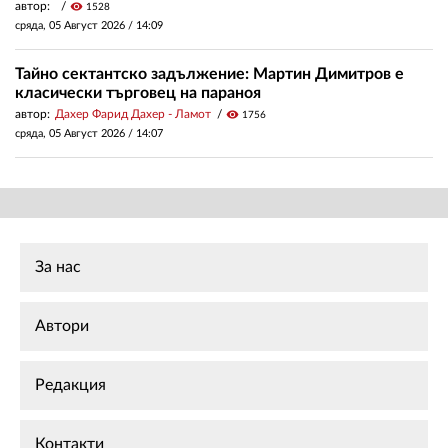
автор:
visibility
1528
сряда, 05 Август 2026 /
14:09
Тайно сектантско задължение: Мартин Димитров е
класически търговец на параноя
автор:
Дахер Фарид Дахер - Ламот
visibility
1756
сряда, 05 Август 2026 /
14:07
За нас
Автори
Редакция
Контакти