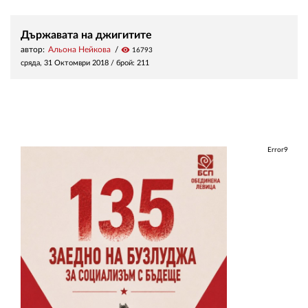
Държавата на джигитите
автор:
Альона Нейкова
visibility
16793
сряда, 31 Октомври 2018
/ брой: 211
Error9