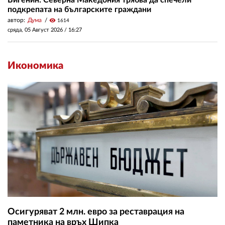
подкрепата на българските граждани
автор:
Дума
visibility
1614
сряда, 05 Август 2026 /
16:27
Икономика
Осигуряват 2 млн. евро за реставрация на
паметника на връх Шипка