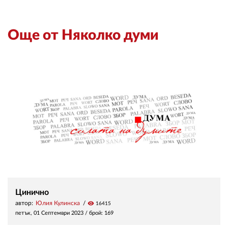
Още от Няколко думи
Цинично
автор:
Юлия Кулинска
visibility
16415
петък, 01 Септември 2023
/ брой: 169