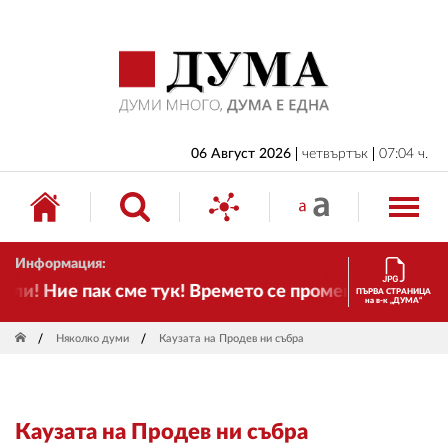
НАЧАЛО
БЪЛГАРИЯ
ИКОНОМИКА
ИЗБОРИ
06 Август 2026
четвъртък
07:04 ч.
СВЯТ
ОБЩЕСТВО
Информация:
КУЛТУРА
и! Ние пак сме тук! Времето се променя и налага н
ПЪРВА СТРАНИЦА
на в-к „ДУМА“
ЖИВОТ
Няколко думи
Каузата на Продев ни събра
СПОРТ
ПРИЛОЖЕНИЯ
Каузата на Продев ни събра
ДРУГИ