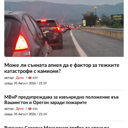
Може ли сънната апнея да е фактор за тежките
катастрофи с камиони?
автор:
Дума
visibility
659
сряда, 05 Август 2026 /
21:19
МВнР предупреждава за извънредно положение във
Вашингтон и Орегон заради пожарите
автор:
Дума
visibility
656
сряда, 05 Август 2026 /
21:14
Вигенин: Северна Македония трябва да спечели