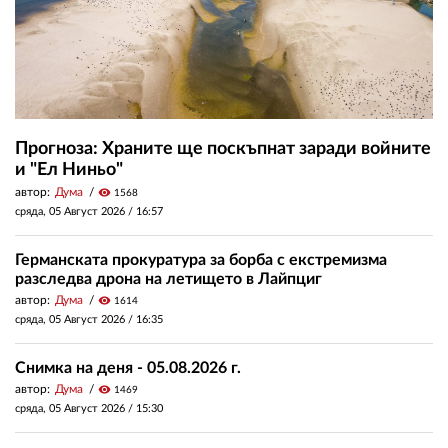
Прогноза: Храните ще поскъпнат заради войните
и "Ел Ниньо"
автор:
Дума
visibility
1568
сряда, 05 Август 2026 /
16:57
Германската прокуратура за борба с екстремизма
разследва дрона на летището в Лайпциг
автор:
Дума
visibility
1614
сряда, 05 Август 2026 /
16:35
Снимка на деня - 05.08.2026 г.
автор:
Дума
visibility
1469
сряда, 05 Август 2026 /
15:30