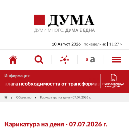
НАЧАЛО
БЪЛГАРИЯ
ИКОНОМИКА
ИЗБОРИ
10 Август 2026
понеделник
11:27 ч.
СВЯТ
ОБЩЕСТВО
Информация:
КУЛТУРА
алага необходимостта от трансформации. И ДУМА се 
ПЪРВА СТРАНИЦА
на в-к „ДУМА“
ЖИВОТ
Общество
Карикатура на деня - 07.07.2026 г.
СПОРТ
ПРИЛОЖЕНИЯ
Карикатура на деня - 07.07.2026 г.
ДРУГИ