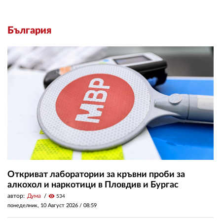
България
Откриват лаборатории за кръвни проби за
алкохол и наркотици в Пловдив и Бургас
автор:
Дума
visibility
534
понеделник, 10 Август 2026 /
08:59