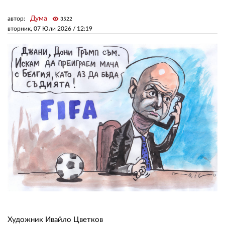
Дума
автор:
visibility
3522
ЗА НАС
вторник, 07 Юли 2026 /
12:19
АВТОРИ
РЕДАКЦИЯ
КОНТАКТИ
РЕКЛАМА
АБОНАМЕНТ
УСЛОВИЯ ЗА ПОЛЗВАНЕ
ПОЛИТИКА ЗА БИСКВИТКИТЕ
ПОЛИТИКАТА ЗА
ПОВЕРИТЕЛНОСТ
Художник Ивайло Цветков