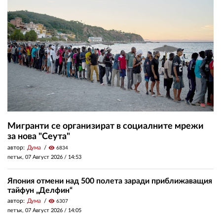
Мигранти се организират в социалните мрежи
за нова "Сеута"
автор:
Дума
visibility
6834
петък, 07 Август 2026 /
14:53
Япония отмени над 500 полета заради приближаващия
тайфун „Делфин“
автор:
Дума
visibility
6307
петък, 07 Август 2026 /
14:05