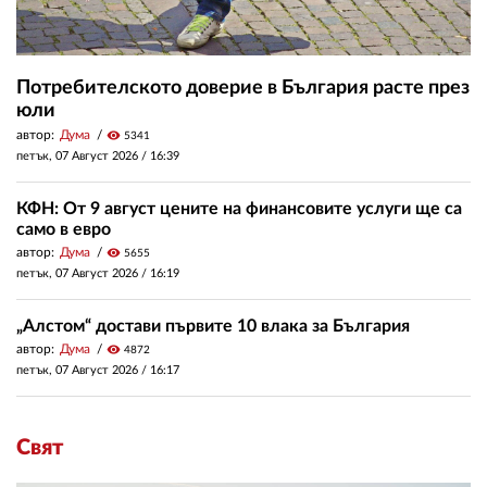
Потребителското доверие в България расте през
юли
автор:
Дума
visibility
5341
петък, 07 Август 2026 /
16:39
КФН: От 9 август цените на финансовите услуги ще са
само в евро
автор:
Дума
visibility
5655
петък, 07 Август 2026 /
16:19
„Алстом“ достави първите 10 влака за България
автор:
Дума
visibility
4872
петък, 07 Август 2026 /
16:17
Свят