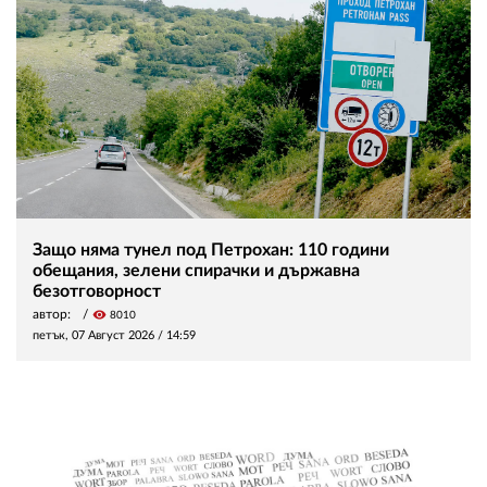
Защо няма тунел под Петрохан: 110 години
обещания, зелени спирачки и държавна
безотговорност
автор:
visibility
8010
петък, 07 Август 2026 /
14:59