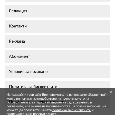
Редакция
Контакти
Реклама
Абонамент
Условия за ползване
Политика за бисквитките
Използвайки този сайт Вие приемате, че използваме „бисквитки",
които ни помагат за подобряване на преживяването на
Политиката за поверителност
потребителите, за персонализиране на съдържанието и
рекламите, и за анализ на посещаемостта. За повече информация
можете да прочетете нашата
политика за бисквитките
и
политиката ни за поверителност
.