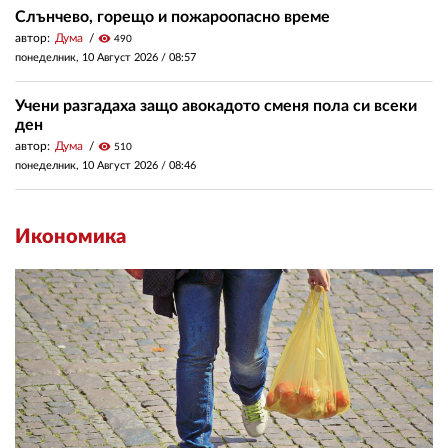
Слънчево, горещо и пожароопасно време
автор:
Дума
visibility
490
понеделник, 10 Август 2026 /
08:57
Учени разгадаха защо авокадото сменя пола си всеки
ден
автор:
Дума
visibility
510
понеделник, 10 Август 2026 /
08:46
Икономика