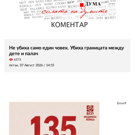
Не убиха само един човек. Убиха границата между
дете и палач
visibility
6573
петък, 07 Август 2026 /
14:55
Error9