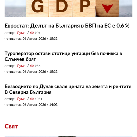
Евростат: Делът на България в БВП на ЕС е 0,6 %
автор:
Дума
visibility
904
четвъртък, 06 Август 2026 /
15:33
Туроператор остави стотици унгарци без почивка в
Слънчев бряг
автор:
Дума
visibility
956
четвъртък, 06 Август 2026 /
15:33
Безводието по Дунав сваля цената на земята и рентите
В Северна България
автор:
Дума
visibility
1051
четвъртък, 06 Август 2026 /
14:03
Свят