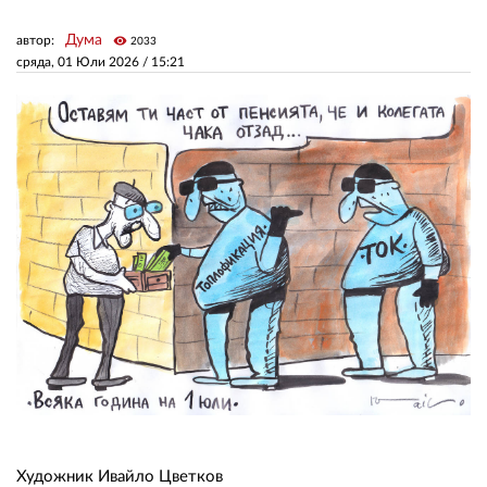
Дума
автор:
visibility
2033
ЗА НАС
сряда, 01 Юли 2026 /
15:21
АВТОРИ
РЕДАКЦИЯ
КОНТАКТИ
РЕКЛАМА
АБОНАМЕНТ
УСЛОВИЯ ЗА ПОЛЗВАНЕ
ПОЛИТИКА ЗА БИСКВИТКИТЕ
ПОЛИТИКАТА ЗА
ПОВЕРИТЕЛНОСТ
Художник Ивайло Цветков