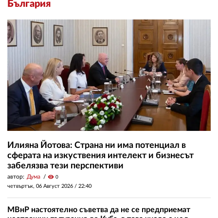
България
Илияна Йотова: Страна ни има потенциал в
сферата на изкуствения интелект и бизнесът
забелязва тези перспективи
автор:
Дума
visibility
0
четвъртък, 06 Август 2026 /
22:40
МВнР настоятелно съветва да не се предприемат