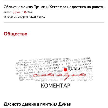
Сблъсък между Тръмп и Хегсет за недостига на ракети
автор:
Дума
visibility
946
четвъртък, 06 Август 2026 /
15:03
Общество
Дясното давене в плиткия Дунав