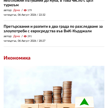
неотложни пътувания до Куба, в това число с цел
туризъм
автор:
Дума
visibility
179
четвъртък, 06 Август 2026 /
22:32
Претърсвания и разпити в два града по разследване за
злоупотреби с евросредства във ВиК-Кърджали
автор:
Дума
visibility
291
четвъртък, 06 Август 2026 /
20:27
Икономика