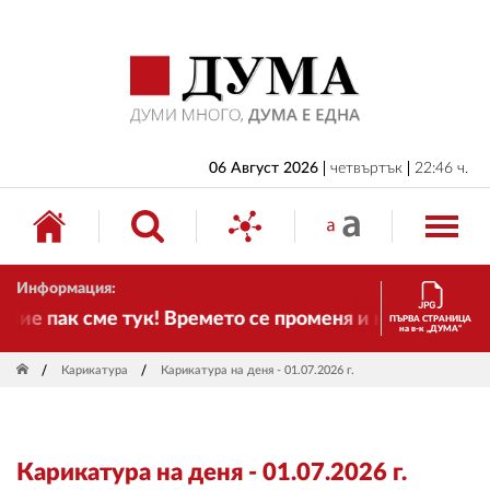
НАЧАЛО
БЪЛГАРИЯ
ИКОНОМИКА
ИЗБОРИ
06 Август 2026
четвъртък
22:46 ч.
СВЯТ
ОБЩЕСТВО
Информация:
КУЛТУРА
е пак сме тук! Времето се променя и налага необхо
ПЪРВА СТРАНИЦА
на в-к „ДУМА“
ЖИВОТ
Карикатура
Карикатура на деня - 01.07.2026 г.
СПОРТ
ПРИЛОЖЕНИЯ
Карикатура на деня - 01.07.2026 г.
ДРУГИ