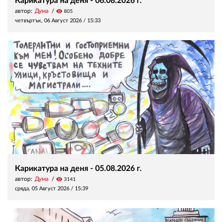
Карикатура на деня - 06.08.2026 г.
автор:
Дума
visibility
805
четвъртък, 06 Август 2026 /
15:33
Карикатура на деня - 05.08.2026 г.
автор:
Дума
visibility
3141
сряда, 05 Август 2026 /
15:39