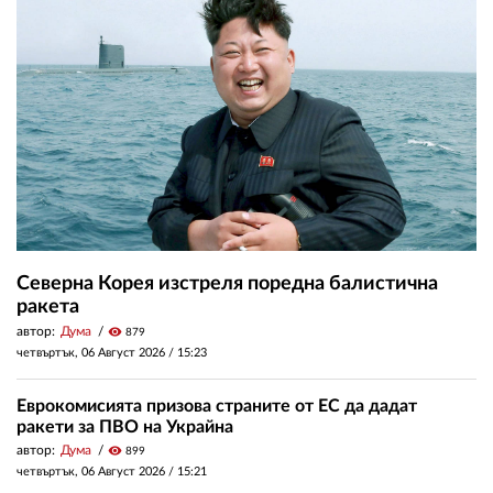
Северна Корея изстреля поредна балистична
ракета
автор:
Дума
visibility
879
четвъртък, 06 Август 2026 /
15:23
Еврокомисията призова страните от ЕС да дадат
ракети за ПВО на Украйна
автор:
Дума
visibility
899
четвъртък, 06 Август 2026 /
15:21