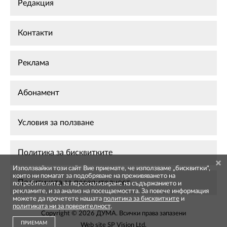
Редакция
Контакти
Реклама
Абонамент
Условия за ползване
Политика за бисквитките
Използвайки този сайт Вие приемате, че използваме „бисквитки",
които ни помагат за подобряване на преживяването на
Политиката за поверителност
потребителите, за персонализиране на съдържанието и
рекламите, и за анализ на посещаемостта. За повече информация
можете да прочетете нашата
политика за бисквитките
и
политиката ни за поверителност
.
Copyright © 2026 ДУМА. Всички права запазени
ПРИЕМАМ
Web site
SP Vision Ltd
.