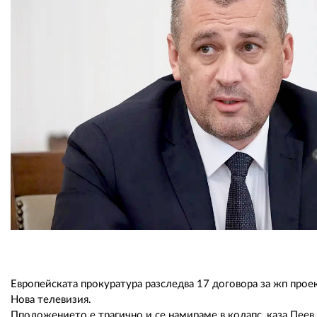
Европейската прокуратура разследва 17 договора за жп проек
Нова телевизия.
Пположението е трагично и се намираме в колапс, каза Пеев