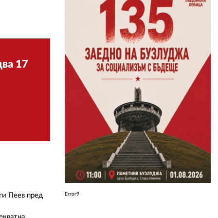
ЗА НАС
АВТОРИ
ва 17
РЕДАКЦИЯ
КОНТАКТИ
РЕКЛАМА
АБОНАМЕНТ
УСЛОВИЯ ЗА ПОЛЗВАНЕ
ПОЛИТИКА ЗА БИСКВИТКИТЕ
ПОЛИТИКАТА ЗА
ПОВЕРИТЕЛНОСТ
ги Пеев пред
Error9
екватна