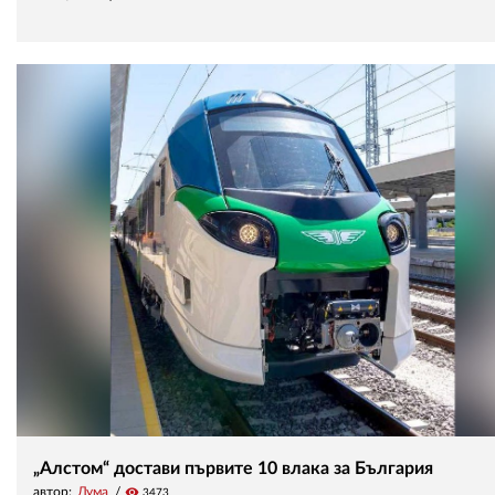
„Алстом“ достави първите 10 влака за България
автор:
Дума
visibility
3473