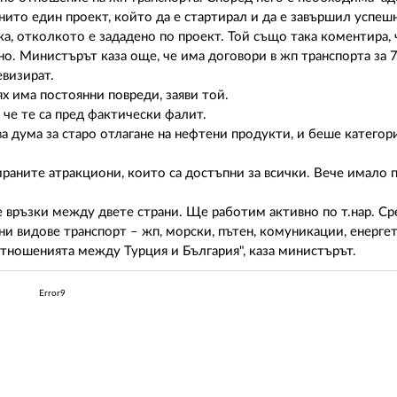
нито един проект, който да е стартирал и да е завършил успеш
ка, отколкото е зададено по проект. Той също така коментира, 
вано. Министърът каза още, че има договори в жп транспорта за
евизират.
ях има постоянни повреди, заяви той.
 че те са пред фактически фалит.
ава дума за старо отлагане на нефтени продукти, и беше категор
раните атракциони, които са достъпни за всички. Вече имало 
е връзки между двете страни. Ще работим активно по т.нар. С
чни видове транспорт – жп, морски, пътен, комуникации, енерге
отношенията между Турция и България", каза министърът.
Error9