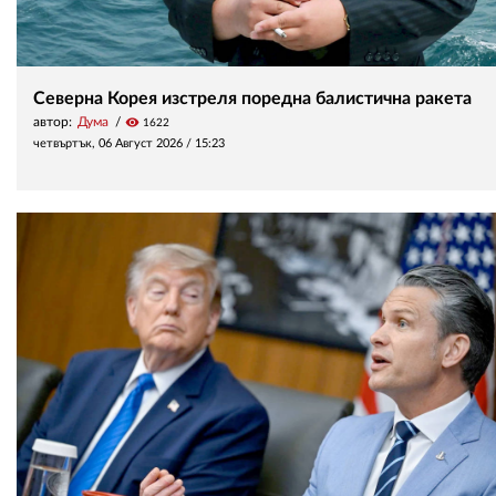
Северна Корея изстреля поредна балистична ракета
автор:
Дума
visibility
1622
четвъртък, 06 Август 2026 /
15:23