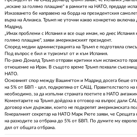
„искане за голямо плащане" в рамките на НАТО, предаде испа
Изказването бе направено на борда на президентския самоле
върха на Алианса. Тръмп не уточни какво конкретно включва
Мадрид.
„Имах проблеми с Испания и все още имам, но днес Испания н
голямо плащане", заяви американският президент.
Според медии администрацията на Тръмп е подготвяла списък
Под въпрос е бил и туризмът от и към Испания.
По-рано Доналд Тръмп отправи критики към испанското прав
отношение на Иран. В същото време Тръмп похвали съюзницит
НАТО.
Основният спор между Вашингтон и Мадрид досега беше отказ
на 5% от БВП - цел, подкрепяна от САЩ. Правителството на
необходимо, за да изпълни страната поетите в НАТО ангажи
Коментарите на Тръмп дойдоха в отговор на въпрос дали СА
договор към държави, които не подкрепят американската по
Генералният секретар на НАТО Марк Рюте заяви, че Срещата н
на разходите за отбрана до 5% от БВП. По думите му европе
дял от общата отбрана.