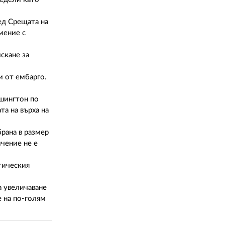
02 975 20 35
ед Срещата на
мение с
скане за
и от ембарго.
ашингтон по
а на върха на
рана в размер
чение не е
тическия
а увеличаване
 на по-голям