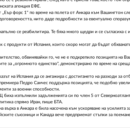
нската агенция ЕФЕ.
т „Еър форс 1" по време на полета от Анкара към Вашингтон сл
 договореността, нито даде подробности за евентуално споразу
апълно се реабилитира. Те бяха много щедри и се съгласиха с и
 с продукти от Испания, които скоро могат да бъдат обхванат
ителство, обвинявайки го, че не е подкрепило позицията на В
е за „огромното единство", демонстрирано по време на срещат
ът на Испания да се ангажира с достигането на разходи за отб
 премиера Педро Санчес поддържа позицията, че подобно увели
менти за военни способности.
Щ биха изпълнили задълженията си по член 5 от Северноатлан
литика спрямо Иран, пише БТА.
а върха в Анкара е била насочена към ускоряване на усилията з
йските съюзници и Канада вече предприемат стъпки за поемане