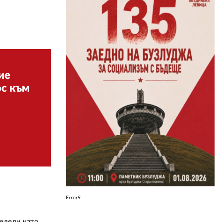
ЗА НАС
АВТОРИ
РЕДАКЦИЯ
ие
КОНТАКТИ
ос към
РЕКЛАМА
АБОНАМЕНТ
УСЛОВИЯ ЗА ПОЛЗВАНЕ
ПОЛИТИКА ЗА БИСКВИТКИТЕ
ПОЛИТИКАТА ЗА
ПОВЕРИТЕЛНОСТ
Error9
редели като