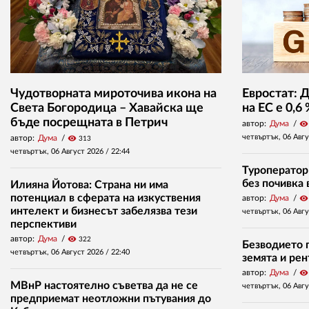
Чудотворната мироточива икона на
Евростат: 
Света Богородица – Хавайска ще
на ЕС е 0,6
бъде посрещната в Петрич
автор:
Дума
visibility
четвъртък, 06 Авг
автор:
Дума
visibility
313
четвъртък, 06 Август 2026 /
22:44
Туроператор
без почивка 
Илияна Йотова: Страна ни има
потенциал в сферата на изкуствения
автор:
Дума
visibility
интелект и бизнесът забелязва тези
четвъртък, 06 Авг
перспективи
автор:
Дума
visibility
322
Безводието п
четвъртък, 06 Август 2026 /
22:40
земята и ре
автор:
Дума
visibility
МВнР настоятелно съветва да не се
четвъртък, 06 Авг
предприемат неотложни пътувания до