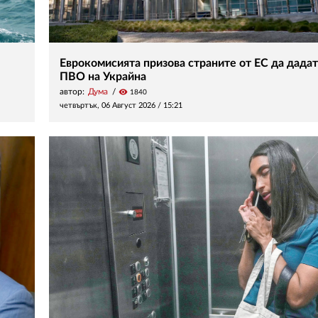
Еврокомисията призова страните от ЕС да дадат
ПВО на Украйна
автор:
Дума
visibility
1840
четвъртък, 06 Август 2026 /
15:21