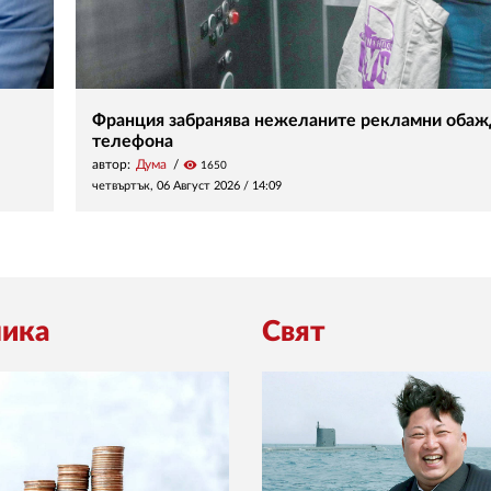
Франция забранява нежеланите рекламни обаж
телефона
автор:
Дума
visibility
1650
четвъртък, 06 Август 2026 /
14:09
ика
Свят