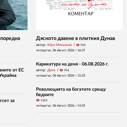
 поредна
Дясното давене в плиткия Дунав
автор:
Юри Михалков
visibility
942
четвъртък, 06 Август 2026 /
16:37
Карикатура на деня - 06.08.2026 г.
аните от ЕС
автор:
Дума
visibility
936
 Украйна
четвъртък, 06 Август 2026 /
15:33
Революцията на богатите срещу
бедните
гсет за
visibility
1263
четвъртък, 06 Август 2026 /
14:33