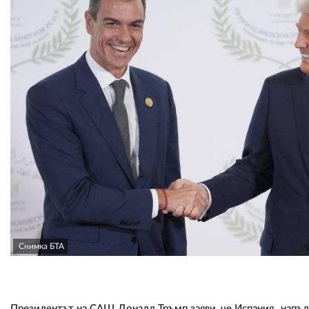
Снимка БТА
Президентът на САЩ Доналд Тръмп заяви, че Испания „напълн