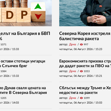
Делът на България в БВП
Северна Корея изстреля
 %
балистична ракета
автор:
Дума
visibility
1071
997
уст 2026 /
15:33
четвъртък, 06 Август 2026 /
15:23
 остави стотици унгарци
Еврокомисията призова стр
в Слънчев бряг
да дадат ракети за ПВО на
автор:
Дума
visibility
1084
1053
уст 2026 /
15:33
четвъртък, 06 Август 2026 /
15:21
о Дунав сваля цената на
Сблъсък между Тръмп и Хе
нтите В Северна България
недостига на ракети
автор:
Дума
visibility
1205
1099
уст 2026 /
14:03
четвъртък, 06 Август 2026 /
15:03