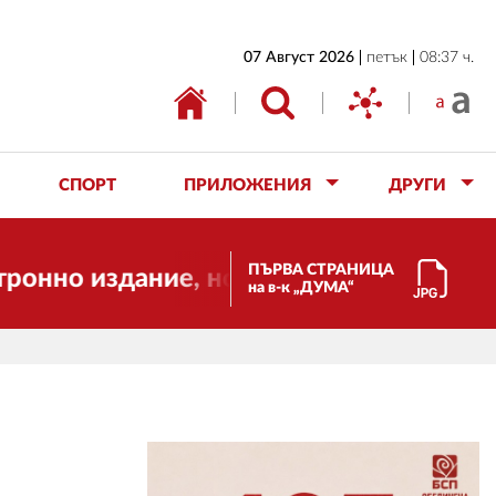
НАЧАЛО
07 Август 2026
петък
08:37 ч.
БЪЛГАРИЯ
ИКОНОМИКА
ИЗБОРИ
СПОРТ
ПРИЛОЖЕНИЯ
ДРУГИ
СВЯТ
ОБЩЕСТВО
ПЪРВА СТРАНИЦА
здание, но ще продължи да работи за в
на в-к „ДУМА“
КУЛТУРА
ЖИВОТ
СПОРТ
ПРИЛОЖЕНИЯ
ДРУГИ