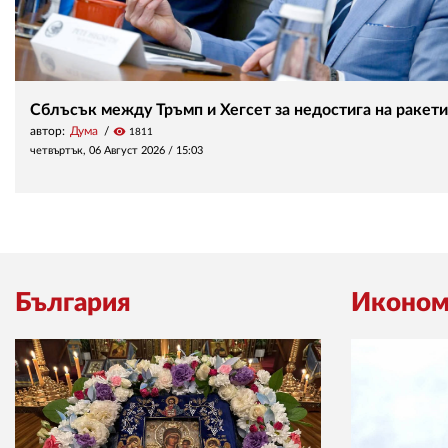
Сблъсък между Тръмп и Хегсет за недостига на ракети
автор:
Дума
visibility
1811
четвъртък, 06 Август 2026 /
15:03
България
Иконом