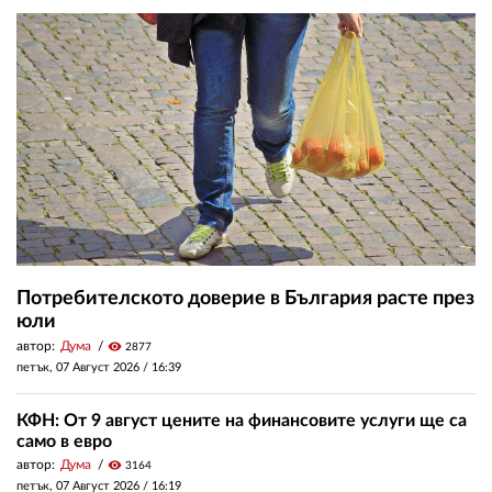
Потребителското доверие в България расте през
юли
автор:
Дума
visibility
2877
петък, 07 Август 2026 /
16:39
КФН: От 9 август цените на финансовите услуги ще са
само в евро
автор:
Дума
visibility
3164
петък, 07 Август 2026 /
16:19