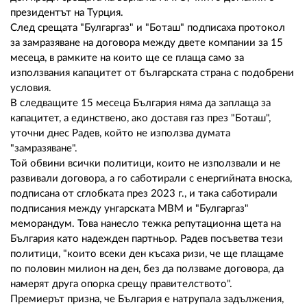
президентът на Турция.
След срещата "Булгаргаз" и "Боташ" подписаха протокол
за замразяване на договора между двете компании за 15
месеца, в рамките на които ще се плаща само за
използвания капацитет от българската страна с подобрени
условия.
В следващите 15 месеца България няма да заплаща за
капацитет, а единствено, ако доставя газ през "Боташ",
уточни днес Радев, който не използва думата
"замразяване".
Той обвини всички политици, които не използвали и не
развивали договора, а го саботирали с енергийната вноска,
подписана от сглобката през 2023 г., и така саботирали
подписания между унгарската МВМ и "Булгаргаз"
меморандум. Това нанесло тежка репутационна щета на
България като надежден партньор. Радев посъветва тези
политици, "които всеки ден късаха ризи, че ще плащаме
по половин милион на ден, без да ползваме договора, да
намерят друга опорка срещу правителството".
Премиерът призна, че България е натрупала задължения,