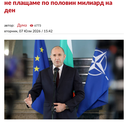
не плащаме по половин милиард на
ден
ЗА НАС
Дума
автор:
visibility
АВТОРИ
6773
вторник, 07 Юли 2026 /
15:42
РЕДАКЦИЯ
КОНТАКТИ
РЕКЛАМА
АБОНАМЕНТ
УСЛОВИЯ ЗА ПОЛЗВАНЕ
ПОЛИТИКА ЗА БИСКВИТКИТЕ
ПОЛИТИКАТА ЗА
ПОВЕРИТЕЛНОСТ