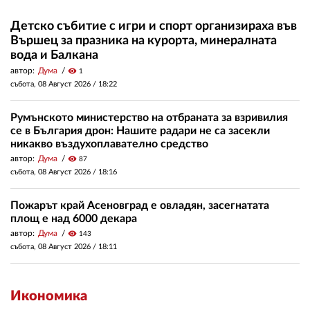
Детско събитие с игри и спорт организираха във
Вършец за празника на курорта, минералната
вода и Балкана
автор:
Дума
visibility
1
събота, 08 Август 2026 /
18:22
Румънското министерство на отбраната за взривилия
се в България дрон: Нашите радари не са засекли
никакво въздухоплавателно средство
автор:
Дума
visibility
87
събота, 08 Август 2026 /
18:16
Пожарът край Асеновград е овладян, засегнатата
площ е над 6000 декара
автор:
Дума
visibility
143
събота, 08 Август 2026 /
18:11
Икономика