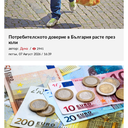
Потребителското доверие в България расте през
юли
автор:
Дума
visibility
2941
петък, 07 Август 2026 /
16:39