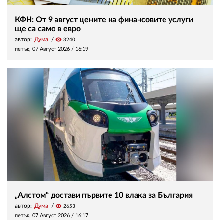
КФН: От 9 август цените на финансовите услуги
ще са само в евро
автор:
Дума
visibility
3240
петък, 07 Август 2026 /
16:19
„Алстом“ достави първите 10 влака за България
автор:
Дума
visibility
2653
петък, 07 Август 2026 /
16:17