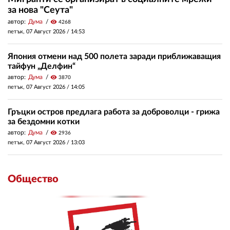
за нова "Сеута"
автор:
Дума
visibility
4268
петък, 07 Август 2026 /
14:53
Япония отмени над 500 полета заради приближаващия
тайфун „Делфин“
автор:
Дума
visibility
3870
петък, 07 Август 2026 /
14:05
Гръцки остров предлага работа за доброволци - грижа
за бездомни котки
автор:
Дума
visibility
2936
петък, 07 Август 2026 /
13:03
Общество