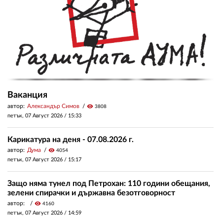
Ваканция
автор:
Александър Симов
visibility
3808
петък, 07 Август 2026 /
15:33
Карикатура на деня - 07.08.2026 г.
автор:
Дума
visibility
4054
петък, 07 Август 2026 /
15:17
Защо няма тунел под Петрохан: 110 години обещания,
зелени спирачки и държавна безотговорност
автор:
visibility
4160
петък, 07 Август 2026 /
14:59