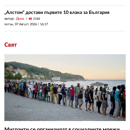
„Алстом“ достави първите 10 влака за България
автор:
Дума
visibility
2588
петък, 07 Август 2026 /
16:17
Свят
Мигранти се организират в социалните мрежи