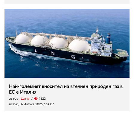
Най-големият вносител на втечнен природен газ в
ЕС е Италия
автор:
Дума
visibility
4122
петък, 07 Август 2026 /
14:07