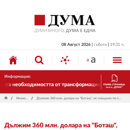
НАЧАЛО
БЪЛГАРИЯ
ИКОНОМИКА
ИЗБОРИ
08 Август 2026
събота
19:31 ч.
СВЯТ
ОБЩЕСТВО
Информация:
КУЛТУРА
га необходимостта от трансформации. И ДУМА се про
ПЪРВА СТРАНИЦА
на в-к „ДУМА“
ЖИВОТ
Икономика
Дължим 360 млн. долара на "Боташ", не плащаме по половин милиард на ден
СПОРТ
ПРИЛОЖЕНИЯ
Дължим 360 млн. долара на "Боташ",
ДРУГИ