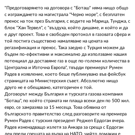
02 975 20 35
"Предоговарянето на договора с "Боташ" няма нищо общо
с изграждането на магистрала "Черно море", с безплатен
пренос на ток през България, с водите на Марица, Тунджа, с
блок "Хан Тервел", с "въздуха, който дишаме, и който и да
е друг проект. Това е свободен протокол в газовата сфера и
той постига съществено намаляване на цената на
регазификация и пренос. Така заедно с Турция можем да
бъдем по-ефективни и максимално да използваме нашия
потенциал да доставяме газ в още по-големи количества в
Централна и Източна Европа", твърди премиерът Румен
Радев в изявление, което беше публикувано във фейсбук
страницата на Министерския съвет. Абсолютно нищо
друго не е обещавано, категоричен е той.
Договорът между България и турската газова компания
"Боташ", по който страната ни плаща всеки ден по 500 хил.
евро, се замразява за 15 месеца. Това обявиха от
българското правителство след разговорите на премиера
Румен Радев с турския президент Реджеп Ердоган вчера.
Радев изненадващо излетя за Анкара за среща с Ердоган
ден преди срещата на върха на НАТО, чийто домакин е