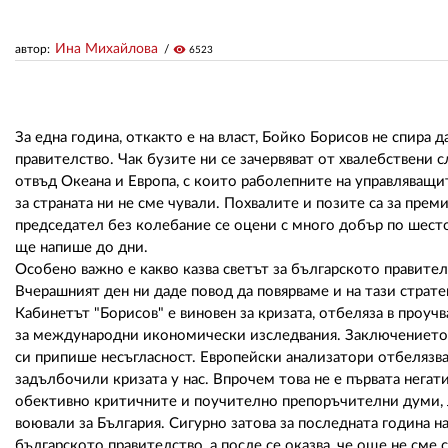
Ина Михайлова
автор:
visibility
6523
За една година, откакто е на власт, Бойко Борисов не спира 
правителство. Чак бузите ни се зачервяват от хвалебствени 
отвъд Океана и Европа, с които раболепните на управляващи
за страната ни не сме чували. Похвалите и позите са за пре
председател без колебание се оцени с много добър по шест
ще напише до дни.
Особено важно е какво казва светът за българското правител
Вчерашният ден ни даде повод да повярваме и на тази страт
Кабинетът "Борисов" е виновен за кризата, отбеляза в проу
за международни икономически изследвания. Заключението н
си припише несъгласност. Европейски анализатори отбелязва
задълбочили кризата у нас. Впрочем това не е първата негат
обективно критичните и поучително препоръчителни думи, л
воювали за България. Сигурно затова за последната година н
българското правителство, а после се оказва, че още не сме