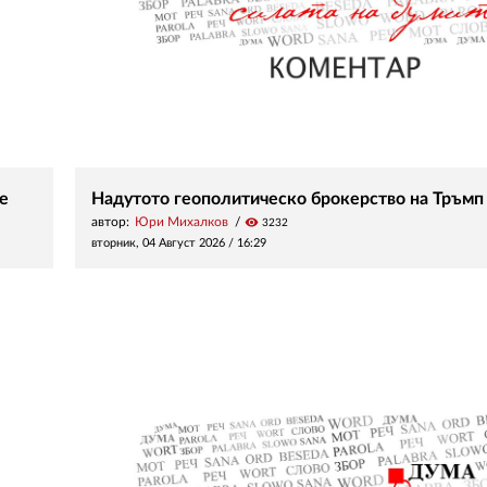
е
Надутото геополитическо брокерство на Тръмп
автор:
Юри Михалков
visibility
3232
вторник, 04 Август 2026 /
16:29