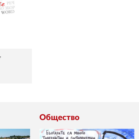
т
Общество