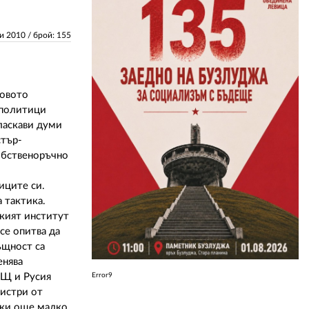
ЗА НАС
ли 2010
/ брой: 155
АВТОРИ
РЕДАКЦИЯ
говото
 политици
КОНТАКТИ
ласкави думи
стър-
РЕКЛАМА
собственоръчно
АБОНАМЕНТ
иците си.
 тактика.
УСЛОВИЯ ЗА ПОЛЗВАНЕ
ският институт
ПОЛИТИКА ЗА БИСКВИТКИТЕ
се опитва да
ъщност са
ПОЛИТИКАТА ЗА
енява
ПОВЕРИТЕЛНОСТ
АЩ и Русия
Error9
нистри от
айки още малко