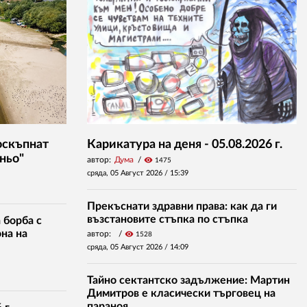
оскъпнат
Карикатура на деня - 05.08.2026 г.
ньо"
автор:
Дума
visibility
1475
сряда, 05 Август 2026 /
15:39
Прекъснати здравни права: как да ги
възстановите стъпка по стъпка
 борба с
на на
автор:
visibility
1528
сряда, 05 Август 2026 /
14:09
Тайно сектантско задължение: Мартин
Димитров е класически търговец на
параноя