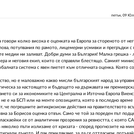
петък, 09 Ю
да говори колко висока е оценката на Европа за стореното от не
слова, потупвания по рамото, лицемерни усмивки и прегръдки с
те медии ни заливат. Добри думи за България! Малка грешка - 
миера и неговия екип, които се справяли блестящо. Самият мини
обалната система с явен пиетет към отличната оценка. Която 
ство, но е маловажно какво мисли българският народ за управн
егическа за настоящето и бъдещето на държавата ни премиерска
чването си за икономиките на Централна и Източна Европа Виен
е е на БСП или на менте опозицията, която в последно време 
т, че погрешните антикризисни действия на правителството вс
ивна за Борисов оценка отвън. Само че той за пореден път подц
аскаейки се от аналитични прозрения за ревността, с която С
а няколко пъти излизаме от кризата - според прогнозите на ми
 стигнали дъното. И пак приклякаме, за да се оттласнем, потъв