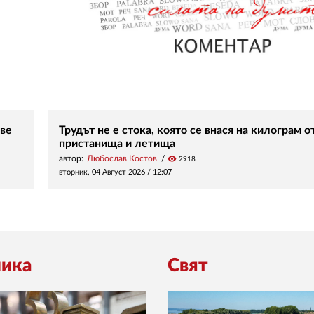
ве
Трудът не е стока, която се внася на килограм о
пристанища и летища
автор:
Любослав Костов
visibility
2918
вторник, 04 Август 2026 /
12:07
ика
Свят