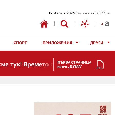
НАЧАЛО
06 Август 2026
четвъртък
05:23 ч.
БЪЛГАРИЯ
ИКОНОМИКА
ИЗБОРИ
СПОРТ
ПРИЛОЖЕНИЯ
ДРУГИ
СВЯТ
ОБЩЕСТВО
ПЪРВА СТРАНИЦА
тук! Времето се променя и налага необ
на в-к „ДУМА“
КУЛТУРА
ЖИВОТ
СПОРТ
ПРИЛОЖЕНИЯ
ДРУГИ