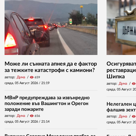
Може ли сънната апнея да е фактор
Осигуряват 
за тежките катастрофи с камиони?
реставраци
Шипка
автор:
Дума
visibility
659
сряда, 05 Август 2026 /
21:19
автор:
Дума
visibility
сряда, 05 Август 2
МВнР предупреждава за извънредно
положение във Вашингтон и Орегон
Нелегален ц
заради пожарите
фалшив зехт
автор:
Дума
visibility
656
автор:
Дума
visibility
сряда, 05 Август 2026 /
21:14
сряда, 05 Август 2