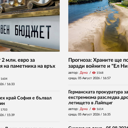
2 млн. евро за
Прогноза: Храните ще п
я на паметника на връх
заради войните и "Ел Ни
автор:
Дума
visibility
1568
сряда, 05 Август 2026 /
16:57
1604
026 /
16:33
Германската прокуратура за
екстремизма разследва дро
ех край София е бълвал
летището в Лайпциг
ин
автор:
Дума
visibility
1614
1703
сряда, 05 Август 2026 /
16:35
026 /
15:39