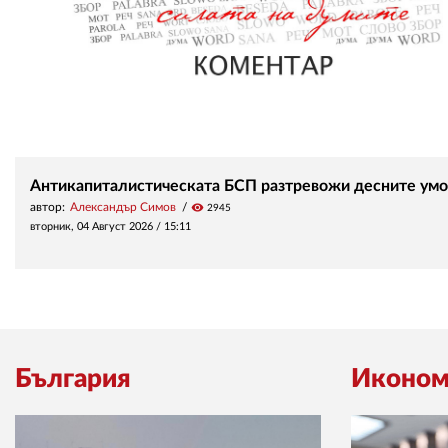
Антикапиталистическата БСП разтревожи десните умо
автор:
Александър Симов
visibility
2945
вторник, 04 Август 2026 /
15:11
България
Иконом