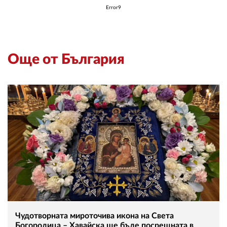
Error9
Още от България
Чудотворната мироточива икона на Света
Богородица – Хавайска ще бъде посрещната в