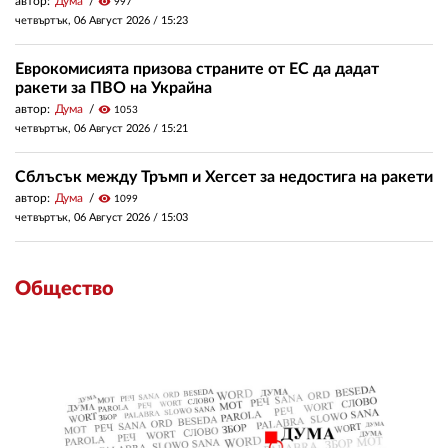
автор:
Дума
visibility
997
четвъртък, 06 Август 2026 /
15:23
Еврокомисията призова страните от ЕС да дадат
ракети за ПВО на Украйна
автор:
Дума
visibility
1053
четвъртък, 06 Август 2026 /
15:21
Сблъсък между Тръмп и Хегсет за недостига на ракети
автор:
Дума
visibility
1099
четвъртък, 06 Август 2026 /
15:03
Общество