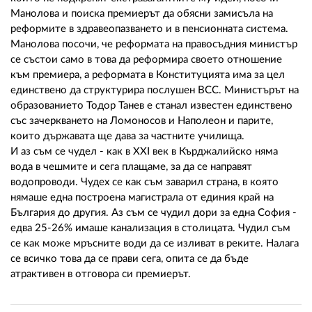
02 975 20 35
Манолова и поиска премиерът да обясни замисъла на
реформите в здравеопазването и в пенсионната система.
Манолова посочи, че реформата на правосъдния министър
се състои само в това да реформира своето отношение
към премиера, а реформата в Конституцията има за цел
единствено да структурира послушен ВСС. Министърът на
образованието Тодор Танев е станал известен единствено
със зачеркването на Ломоносов и Наполеон и парите,
които държавата ще дава за частните училища.
И аз съм се чудел - как в XXI век в Кърджалийско няма
вода в чешмите и сега плащаме, за да се направят
водопроводи. Чудех се как съм заварил страна, в която
нямаше една построена магистрала от единия край на
България до другия. Аз съм се чудил дори за една София -
едва 25-26% имаше канализация в столицата. Чудил съм
се как може мръсните води да се изливат в реките. Налага
се всичко това да се прави сега, опита се да бъде
атрактивен в отговора си премиерът.