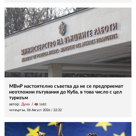
МВнР настоятелно съветва да не се предприемат
неотложни пътувания до Куба, в това число с цел
туризъм
автор:
Дума
visibility
1682
четвъртък, 06 Август 2026 /
22:32