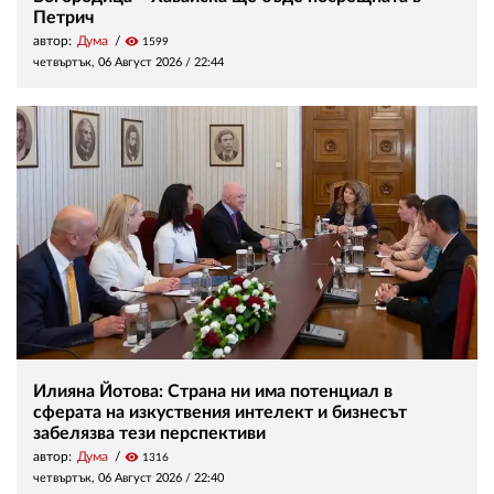
Петрич
автор:
Дума
visibility
1599
четвъртък, 06 Август 2026 /
22:44
Илияна Йотова: Страна ни има потенциал в
сферата на изкуствения интелект и бизнесът
забелязва тези перспективи
автор:
Дума
visibility
1316
четвъртък, 06 Август 2026 /
22:40