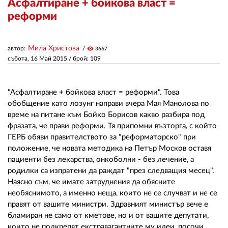
Асфалтиране + бойкова власт =
реформи
ЗА НАС
АВТОРИ
Мила Христова
автор:
visibility
3667
събота, 16 Май 2015
/ брой: 109
РЕДАКЦИЯ
КОНТАКТИ
"Асфалтиране + бойкова власт = реформи". Това
обобщение като лозунг направи вчера Мая Манолова по
РЕКЛАМА
време на питане към Бойко Борисов какво разбира под
фразата, че прави реформи. Тя припомни възторга, с който
АБОНАМЕНТ
ГЕРБ обяви правителството за "реформаторско" при
положение, че новата методика на Петър Москов оставя
УСЛОВИЯ ЗА ПОЛЗВАНЕ
пациенти без лекарства, онкоболни - без лечение, а
ПОЛИТИКА ЗА БИСКВИТКИТЕ
родилки са изпратени да раждат "през следващия месец".
Наясно съм, че имате затруднения да обясните
ПОЛИТИКАТА ЗА
необяснимото, а именно неща, които не се случват и не се
ПОВЕРИТЕЛНОСТ
правят от вашите министри. Здравният министър вече е
бламиран не само от кметове, но и от вашите депутати,
които не подкрепят екстравагантните му идеи, посочи