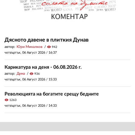
Дясното давене в плиткия Дунав
автор:
Юри Михалков
visibility
942
четвъртък, 06 Август 2026 /
16:37
Карикатура на деня - 06.08.2026 г.
автор:
Дума
visibility
936
четвъртък, 06 Август 2026 /
15:33
Революцията на богатите срещу бедните
visibility
1263
четвъртък, 06 Август 2026 /
14:33