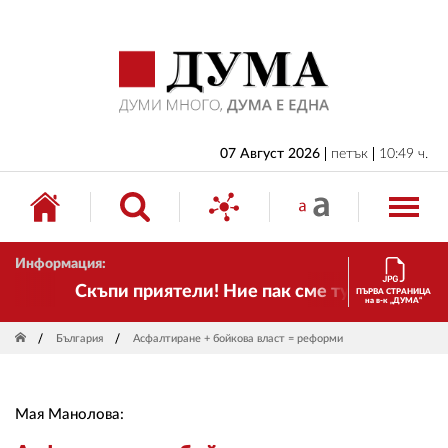
НАЧАЛО
БЪЛГАРИЯ
ИКОНОМИКА
ИЗБОРИ
07 Август 2026
петък
10:49 ч.
СВЯТ
ОБЩЕСТВО
Информация:
КУЛТУРА
Скъпи приятели! Ние пак сме тук! Времето се
ПЪРВА СТРАНИЦА
на в-к „ДУМА“
ЖИВОТ
България
Асфалтиране + бойкова власт = реформи
СПОРТ
ПРИЛОЖЕНИЯ
Мая Манолова:
ДРУГИ