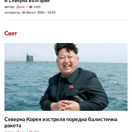
В Северна България
автор:
Дума
visibility
1205
четвъртък, 06 Август 2026 /
14:03
Свят
Северна Корея изстреля поредна балистична
ракета