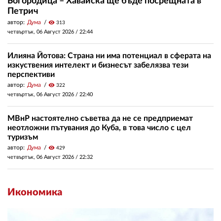
Богородица – Хавайска ще бъде посрещната в
Петрич
автор:
Дума
visibility
313
четвъртък, 06 Август 2026 /
22:44
Илияна Йотова: Страна ни има потенциал в сферата на
изкуствения интелект и бизнесът забелязва тези
перспективи
автор:
Дума
visibility
322
четвъртък, 06 Август 2026 /
22:40
МВнР настоятелно съветва да не се предприемат
неотложни пътувания до Куба, в това число с цел
туризъм
автор:
Дума
visibility
429
четвъртък, 06 Август 2026 /
22:32
Икономика