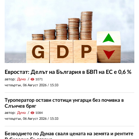
Евростат: Делът на България в БВП на ЕС е 0,6 %
автор:
Дума
visibility
1071
четвъртък, 06 Август 2026 /
15:33
Туроператор остави стотици унгарци без почивка в
Слънчев бряг
автор:
Дума
visibility
1084
четвъртък, 06 Август 2026 /
15:33
Безводието по Дунав сваля цената на земята и рентите