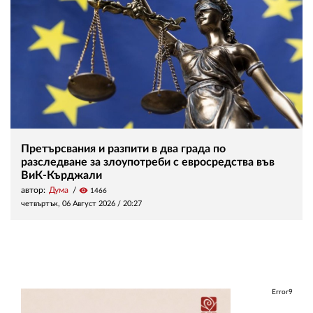
Претърсвания и разпити в два града по
разследване за злоупотреби с евросредства във
ВиК-Кърджали
автор:
Дума
visibility
1466
четвъртък, 06 Август 2026 /
20:27
Error9