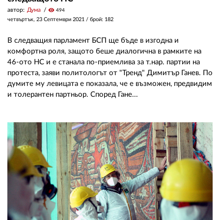
автор:
Дума
visibility
494
четвъртък, 23 Септември 2021
/ брой: 182
В следващия парламент БСП ще бъде в изгодна и
комфортна роля, защото беше диалогична в рамките на
46-ото НС и е станала по-приемлива за т.нар. партии на
протеста, заяви политологът от "Тренд" Димитър Ганев. По
думите му левицата е показала, че е възможен, предвидим
и толерантен партньор. Според Гане...