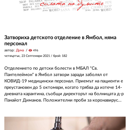
Затвориха детското отделение в Ямбол, няма
персонал
автор:
Дума
visibility
496
четвъртък, 23 Септември 2021
/ брой: 182
Отделението по детски болести в МБАЛ "Св.
Пантелеймон" в Ямбол затвори заради заболял от
КОВИД-19 медицински персонал. Приемът на пациенти е
преустановен до 5 октомври, когато трябва да изтече 14-
дневната карантина, съобщи директорът на болницата д-р
Панайот Диманов. Положителни проби за коронавирус...