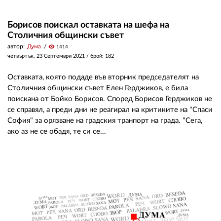
Борисов поискал оставката на шефа на
Столичния общински съвет
автор:
Дума
visibility
1414
четвъртък, 23 Септември 2021
/ брой: 182
Оставката, която подаде във вторник председателят на
Столичния общински съвет Елен Герджиков, е била
поискана от Бойко Борисов. Според Борисов Герджиков не
се справял, а преди дни не реагирал на критиките на "Спаси
София" за орязване на градския транпорт на града. "Сега,
ако аз не се обадя, те си се...