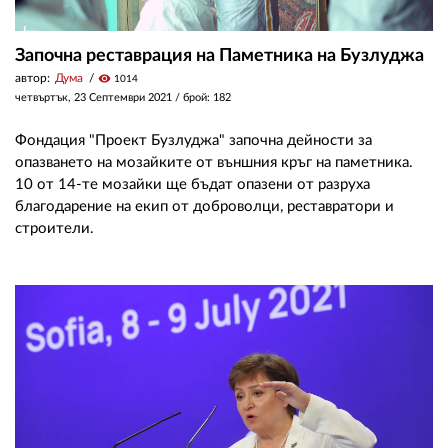
Започна реставрация на Паметника на Бузлуджа
автор:
Дума
visibility
1014
четвъртък, 23 Септември 2021
/ брой: 182
Фондация "Проект Бузлуджа" започна дейности за
опазването на мозайките от външния кръг на паметника.
10 от 14-те мозайки ще бъдат опазени от разруха
благодарение на екип от доброволци, реставратори и
строители.