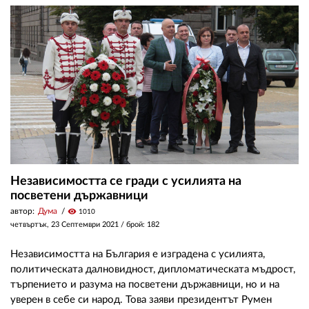
Независимостта се гради с усилията на
посветени държавници
автор:
Дума
visibility
1010
четвъртък, 23 Септември 2021
/ брой: 182
Независимостта на България е изградена с усилията,
политическата далновидност, дипломатическата мъдрост,
търпението и разума на посветени държавници, но и на
уверен в себе си народ. Това заяви президентът Румен