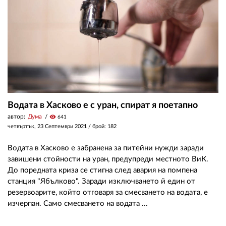
Водата в Хасково е с уран, спират я поетапно
автор:
Дума
visibility
641
четвъртък, 23 Септември 2021
/ брой: 182
Водата в Хасково е забранена за питейни нужди заради
завишени стойности на уран, предупреди местното ВиК.
До поредната криза се стигна след авария на помпена
станция "Ябълково". Заради изключването й един от
резервоарите, който отговаря за смесването на водата, е
изчерпан. Само смесването на водата ...