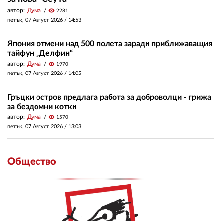
автор:
Дума
visibility
2281
петък, 07 Август 2026 /
14:53
Япония отмени над 500 полета заради приближаващия
тайфун „Делфин“
автор:
Дума
visibility
1970
петък, 07 Август 2026 /
14:05
Гръцки остров предлага работа за доброволци - грижа
за бездомни котки
автор:
Дума
visibility
1570
петък, 07 Август 2026 /
13:03
Общество