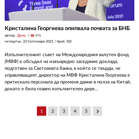
Кристалина Георгиева опипвала почвата за БНБ
автор:
Дума
visibility
975
четвъртък, 23 Септември 2021
/ брой: 182
Изпълнителният съвет на Международния валутен фонд
(МВФ) е обсъдил на извънредно заседание доклада,
подготвен за Световната банка, в който се твърди, че
управляващият директор на МВФ Кристалина Георгиева е
притискала персонала да променя данни в полза на Китай,
докато е била главен изпълнителен дире...
keyboard_arrow_right
1
2
3
4
5