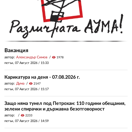
Ваканция
автор:
Александър Симов
visibility
1978
петък, 07 Август 2026 /
15:33
Карикатура на деня - 07.08.2026 г.
автор:
Дума
visibility
2147
петък, 07 Август 2026 /
15:17
Защо няма тунел под Петрохан: 110 години обещания,
зелени спирачки и държавна безотговорност
автор:
visibility
2233
петък, 07 Август 2026 /
14:59