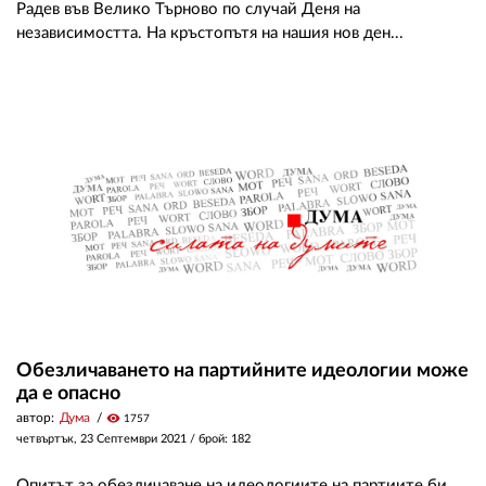
Радев във Велико Търново по случай Деня на
независимостта. На кръстопътя на нашия нов ден...
Обезличаването на партийните идеологии може
да е опасно
автор:
Дума
visibility
1757
четвъртък, 23 Септември 2021
/ брой: 182
Опитът за обезличаване на идеологиите на партиите би