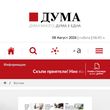
НАЧАЛО
БЪЛГАРИЯ
ИКОНОМИКА
ИЗБОРИ
08 Август 2026
събота
06:45 ч.
СВЯТ
ОБЩЕСТВО
Информация:
КУЛТУРА
Скъпи приятели! Ние пак сме тук! Врем
ПЪРВА СТРАНИЦА
на в-к „ДУМА“
ЖИВОТ
Вестник
СПОРТ
ПРИЛОЖЕНИЯ
ДРУГИ