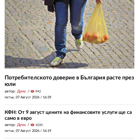
Потребителското доверие в България расте през
юли
автор:
Дума
visibility
992
петък, 07 Август 2026 /
16:39
КФН: От 9 август цените на финансовите услуги ще са
само в евро
автор:
Дума
visibility
1035
петък, 07 Август 2026 /
16:19