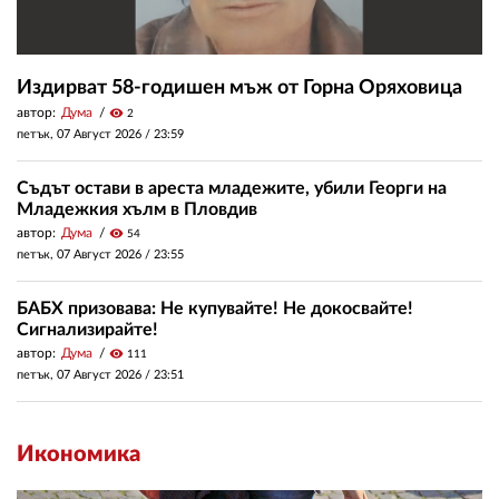
Издирват 58-годишен мъж от Горна Оряховица
автор:
Дума
visibility
2
петък, 07 Август 2026 /
23:59
Съдът остави в ареста младежите, убили Георги на
Младежкия хълм в Пловдив
автор:
Дума
visibility
54
петък, 07 Август 2026 /
23:55
БАБХ призовава: Не купувайте! Не докосвайте!
Сигнализирайте!
автор:
Дума
visibility
111
петък, 07 Август 2026 /
23:51
Икономика