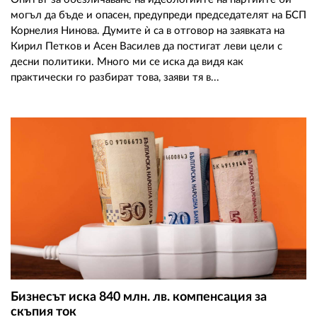
могъл да бъде и опасен, предупреди председателят на БСП
Корнелия Нинова. Думите ѝ са в отговор на заявката на
Кирил Петков и Асен Василев да постигат леви цели с
десни политики. Много ми се иска да видя как
практически го разбират това, заяви тя в...
Бизнесът иска 840 млн. лв. компенсация за
скъпия ток