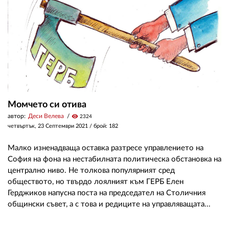
Момчето си отива
автор:
Деси Велева
visibility
2324
четвъртък, 23 Септември 2021
/ брой: 182
Малко изненадваща оставка разтресе управлението на
София на фона на нестабилната политическа обстановка на
централно ниво. Не толкова популярният сред
обществото, но твърдо лоялният към ГЕРБ Елен
Герджиков напусна поста на председател на Столичния
общински съвет, а с това и редиците на управляващата...