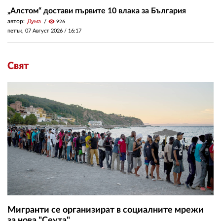
„Алстом“ достави първите 10 влака за България
автор:
Дума
visibility
926
петък, 07 Август 2026 /
16:17
Свят
Мигранти се организират в социалните мрежи
за нова "Сеута"