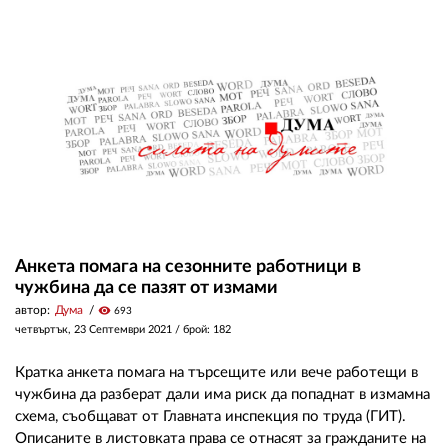
Анкета помага на сезонните работници в
чужбина да се пазят от измами
автор:
Дума
visibility
693
четвъртък, 23 Септември 2021
/ брой: 182
Кратка анкета помага на търсещите или вече работещи в
чужбина да разберат дали има риск да попаднат в измамна
схема, съобщават от Главната инспекция по труда (ГИТ).
Описаните в листовката права се отнасят за гражданите на