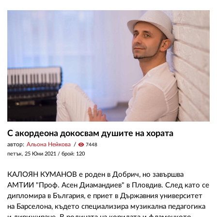
С акордеона докосвам душите на хората
автор:
Альона Нейкова
visibility
7448
петък, 25 Юни 2021
/ брой: 120
КАЛОЯН КУМАНОВ е роден в Добрич, но завършва
АМТИИ "Проф. Асен Диамандиев" в Пловдив. След като се
дипломира в България, е приет в Държавния университет
на Барселона, където специализира музикална педагогика