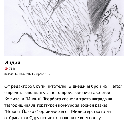
Индия
visibility
7146
петък, 16 Юли 2021
/ брой: 135
От редактора Скъпи читателю! В днешния брой на "Пегас"
е представено вълнуващото произведение на Сергей
Комитски "Индия". Творбата спечели трета награда на
тазгодишния литературен конкурс за военен разказ
"Новият Йовков", организиран от Министерството на
отбраната и Сдружението на жените военнослу...