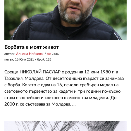
Борбата е моят живот
автор:
Альона Нейкова
visibility
9436
петък, 16 Юли 2021
/ брой: 135
Срещи НИКОЛАЙ ПАСЛАР е роден на 12 юни 1980 г. в
Тараклия, Молдова. От десетгодишна възраст се занимава
с борба. Когато е едва на 16, печели сребърен медал на
световното първенство за кадети и три години по-късно
става европейски и световен шампион за младежи. До
2000 г. се състезава за Молдова, ...