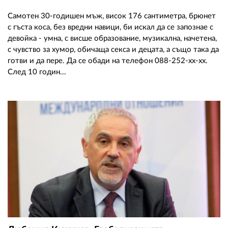
Самотен 30-годишен мъж, висок 176 сантиметра, брюнет
с гъста коса, без вредни навици, би искал да се запознае с
девойка - умна, с висше образование, музикална, начетена,
с чувство за хумор, обичаща секса и децата, а също така да
готви и да пере. Да се обади на телефон 088-252-хх-хх.
След 10 годин...