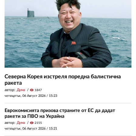
Северна Корея изстреля поредна балистична
ракета
автор:
Дума
visibility
1847
четвъртък, 06 Август 2026 /
15:23
Еврокомисията призова страните от ЕС да дадат
ракети за ПВО на Украйна
автор:
Дума
visibility
2155
четвъртък, 06 Август 2026 /
15:21