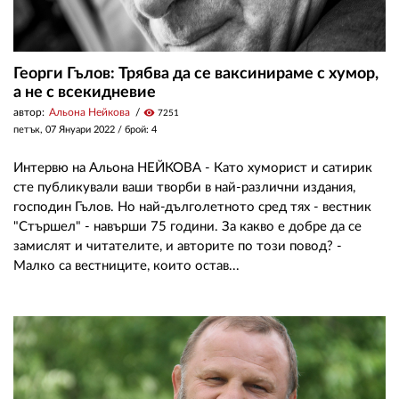
Георги Гълов: Трябва да се ваксинираме с хумор,
а не с всекидневие
автор:
Альона Нейкова
visibility
7251
петък, 07 Януари 2022
/ брой: 4
Интервю на Альона НЕЙКОВА - Като хуморист и сатирик
сте публикували ваши творби в най-различни издания,
господин Гълов. Но най-дълголетното сред тях - вестник
"Стършел" - навърши 75 години. За какво е добре да се
замислят и читателите, и авторите по този повод? -
Малко са вестниците, които остав...