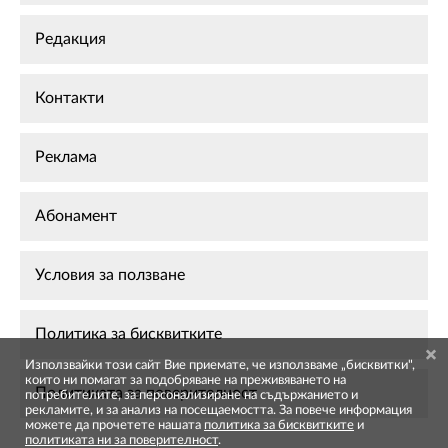
Редакция
Контакти
Реклама
Абонамент
Условия за ползване
Политика за бисквитките
Използвайки този сайт Вие приемате, че използваме „бисквитки",
които ни помагат за подобряване на преживяването на
Политиката за поверителност
потребителите, за персонализиране на съдържанието и
рекламите, и за анализ на посещаемостта. За повече информация
можете да прочетете нашата
политика за бисквитките
и
политиката ни за поверителност
.