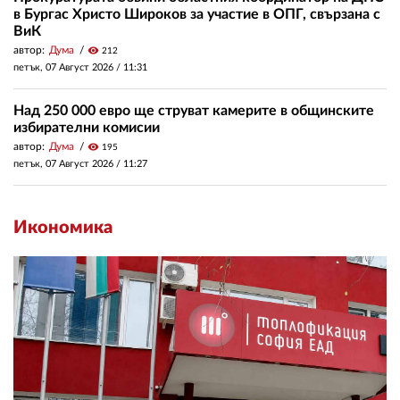
в Бургас Христо Широков за участие в ОПГ, свързана с
ВиК
автор:
Дума
visibility
212
петък, 07 Август 2026 /
11:31
Над 250 000 евро ще струват камерите в общинските
избирателни комисии
автор:
Дума
visibility
195
петък, 07 Август 2026 /
11:27
Икономика