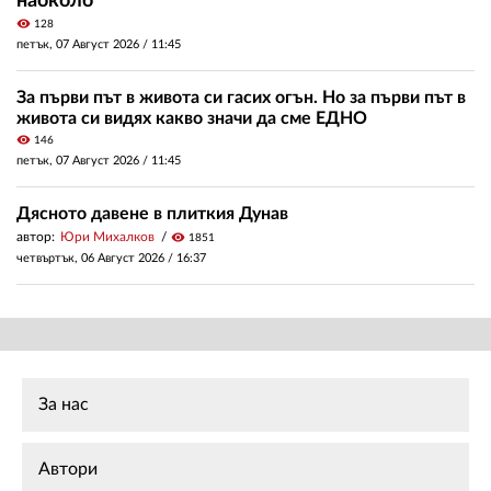
наоколо
visibility
128
петък, 07 Август 2026 /
11:45
За първи път в живота си гасих огън. Но за първи път в
живота си видях какво значи да сме ЕДНО
visibility
146
петък, 07 Август 2026 /
11:45
Дясното давене в плиткия Дунав
автор:
Юри Михалков
visibility
1851
четвъртък, 06 Август 2026 /
16:37
За нас
Автори