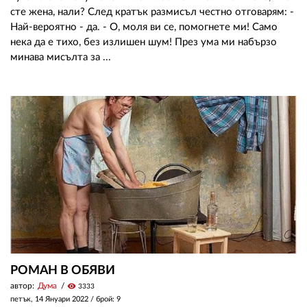
сте жена, нали? След кратък размисъл честно отговарям: -
Най-вероятно - да. - О, моля ви се, помогнете ми! Само
нека да е тихо, без излишен шум! През ума ми набързо
минава мисълта за ...
РОМАН В ОБЯВИ
автор:
Дума
visibility
3333
петък, 14 Януари 2022
/ брой: 9