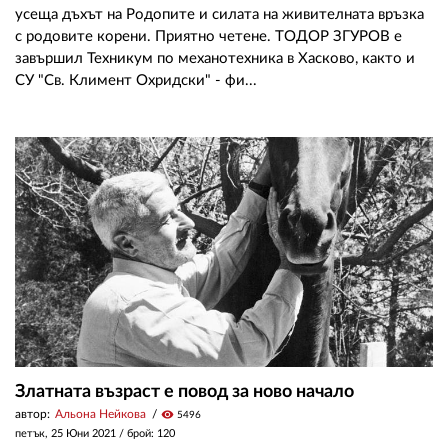
усеща дъхът на Родопите и силата на живителната връзка
с родовите корени. Приятно четене. ТОДОР ЗГУРОВ е
завършил Техникум по механотехника в Хасково, както и
СУ "Св. Климент Охридски" - фи...
Златната възраст е повод за ново начало
автор:
Альона Нейкова
visibility
5496
петък, 25 Юни 2021
/ брой: 120