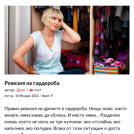
02 975 20 35
Ревизия на гардероба
автор:
Дума
visibility
3767
петък, 14 Януари 2022
/ брой: 9
Правих ревизия на дрехите в гардероба. Нищо ново: както
винаги, няма какво да облека. И място няма... Разделих
онова, което не нося, на три купчини: ако отслабна, ако
напълнея, ако полудея. Всяка от тези ситуации е доста