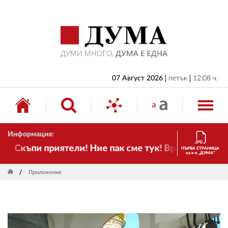
НАЧАЛО
БЪЛГАРИЯ
ИКОНОМИКА
ИЗБОРИ
07 Август 2026
петък
12:08 ч.
СВЯТ
ОБЩЕСТВО
Информация:
КУЛТУРА
Скъпи приятели! Ние пак сме тук! Времето се проме
ПЪРВА СТРАНИЦА
на в-к „ДУМА“
ЖИВОТ
Приложения
СПОРТ
ПРИЛОЖЕНИЯ
ДРУГИ