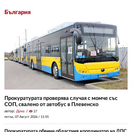
България
Прокуратурата проверява случая с момче със
СОП, свалено от автобус в Плевенско
автор:
Дума
visibility
27
петък, 07 Август 2026 /
11:55
Прокуратурата обвини областния координатор на ДПС