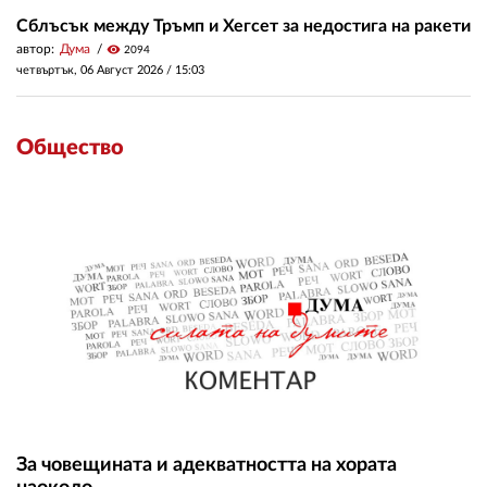
Сблъсък между Тръмп и Хегсет за недостига на ракети
автор:
Дума
visibility
2094
четвъртък, 06 Август 2026 /
15:03
Общество
За човещината и адекватността на хората