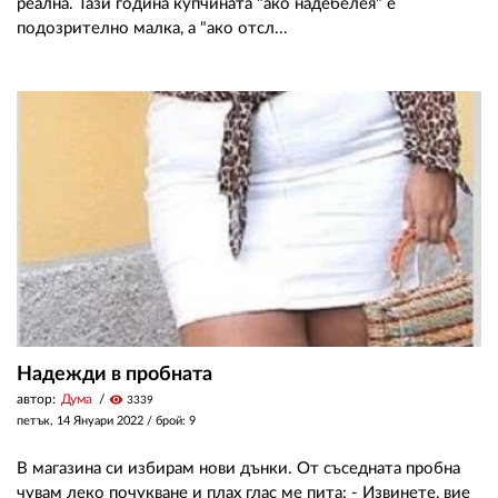
реална. Тази година купчината "ако надебелея" е
подозрително малка, а "ако отсл...
Надежди в пробната
автор:
Дума
visibility
3339
петък, 14 Януари 2022
/ брой: 9
В магазина си избирам нови дънки. От съседната пробна
чувам леко почукване и плах глас ме пита: - Извинете, вие