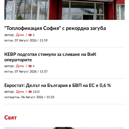
"Топлофикация София" с рекордна загуба
автор:
Дума
visibility
2
петък, 07 Август 2026 /
11:59
КЕВР подготвя стимули за сливане на ВиК
операторите
автор:
Дума
visibility
4
петък, 07 Август 2026 /
11:57
Евростат: Делът на България в БВП на ЕС е 0,6 %
автор:
Дума
visibility
2225
четвъртък, 06 Август 2026 /
15:33
Свят