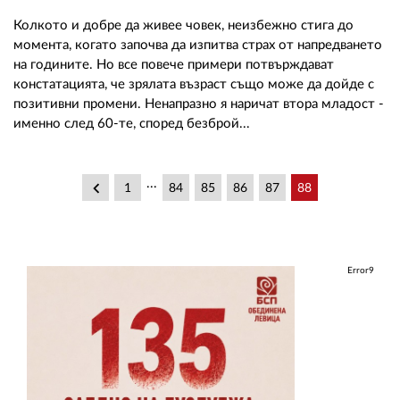
Колкото и добре да живее човек, неизбежно стига до
момента, когато започва да изпитва страх от напредването
на годините. Но все повече примери потвърждават
констатацията, че зрялата възраст също може да дойде с
позитивни промени. Ненапразно я наричат втора младост -
именно след 60-те, според безброй...
...
keyboard_arrow_left
1
84
85
86
87
88
Error9