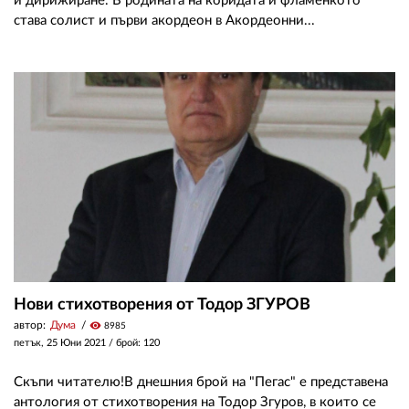
и дирижиране. В родината на коридата и фламенкото
става coлиcт и пъpви акордеон в Акордеонни...
Нови стихотворения от Тодор ЗГУРОВ
автор:
Дума
visibility
8985
петък, 25 Юни 2021
/ брой: 120
Скъпи читателю!В днешния брой на "Пегас" е представена
антология от стихотворения на Тодор Згуров, в които се