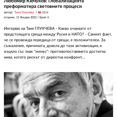
Любомир Кючуков: Глобализацията
преформатира световните процеси
автор:
Таня Глухчева
visibility
3214
вторник, 11 Януари 2022
/ брой: 6
Интервю на Таня ГЛУХЧЕВА - Какво очаквате от
предстоящата среща между Русия и НАТО? - Самият факт,
че се провежда поредица от срещи, е положителен. За
съжаление, причината, довела до тази активизация, е
изцяло със знак "минус": противопоставянето достигна
нива, когато рискът от директна конфронт...