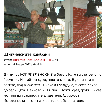
ЗА НАС
АВТОРИ
РЕДАКЦИЯ
КОНТАКТИ
РЕКЛАМА
Шипченските камбани
АБОНАМЕНТ
автор:
Димитър Копривленски
visibility
6890
петък, 14 Януари 2022
/ брой: 9
УСЛОВИЯ ЗА ПОЛЗВАНЕ
Димитър КОПРИВЛЕНСКИ Бях бесен. Като на световно по
ПОЛИТИКА ЗА БИСКВИТКИТЕ
бесуване. На най-неподходящото място. В долината на
розите, под върховете Шипка и Бузлуджа, съвсем близо
ПОЛИТИКАТА ЗА
до селищата Шейново и Шипка... Почти сред гробищните
ПОВЕРИТЕЛНОСТ
могили на тракийските владетели. Слязох от
Историческата поляна, където до обяд възторж...