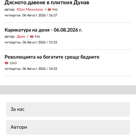
Дясното давене в плиткия Дунав
автор:
Юри Михалков
visibility
942
четвъртък, 06 Август 2026 /
16:37
Карикатура на деня - 06.08.2026 г.
автор:
Дума
visibility
936
четвъртък, 06 Август 2026 /
15:33
Революцията на богатите срещу бедните
visibility
1263
четвъртък, 06 Август 2026 /
14:33
За нас
Автори