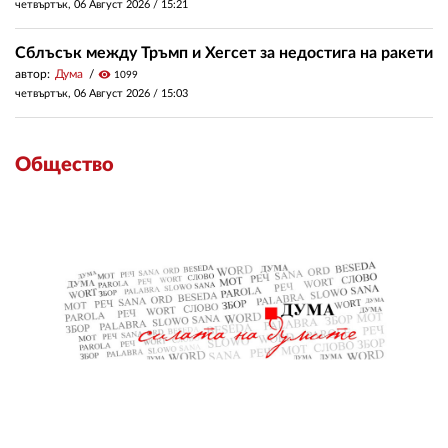
четвъртък, 06 Август 2026 /
15:21
Сблъсък между Тръмп и Хегсет за недостига на ракети
автор:
Дума
visibility
1099
четвъртък, 06 Август 2026 /
15:03
Общество