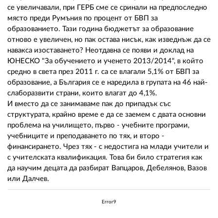
се увеличавали, при ГЕРБ сме се сринали на предпоследно
място преди Румъния по процент от БВП за
образованието. Тази година бюджетът за образование
отново е увеличен, но пак остава нисък, как изведнъж да се
навакса изоставането? Неотдавна се появи и доклад на
ЮНЕСКО "За обучението и ученето 2013/2014", в който
средно в света през 2011 г. са се влагали 5,1% от БВП за
образование, а България се е наредила в групата на 46 най-
слаборазвити страни, които влагат до 4,1%.
И вместо да се занимаваме пак до припадък със
структурата, крайно време е да се заемем с двата основни
проблема на училището, първо - учебните програми,
учебниците и преподаването по тях, и второ -
финансирането. Чрез тях - с недостига на млади учители и
с учителската квалификация. Това би било стратегия как
да научим децата да разбират Вапцаров, Дебелянов, Вазов
или Далчев.
Error9