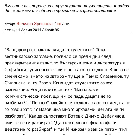
Вместо със спорове за структурата на училището, трябва
да се заемем с учебните програми и с финансирането
ЗА НАС
Велиана Христова
автор:
visibility
7312
АВТОРИ
петък, 11 Април 2014
/ брой: 85
РЕДАКЦИЯ
"Вапцаров разплака кандидат-студентите". Това
КОНТАКТИ
вестникарско заглавие, появило се преди дни след
предварителния изпит по български език и литература в
РЕКЛАМА
Софийския университет, ви е познато от години. В него се
АБОНАМЕНТ
сменя само името на автора - ту ще е Пенчо Славейков, ту
Смирненски, ту Вазов. Кандидат-студентите са все
УСЛОВИЯ ЗА ПОЛЗВАНЕ
разплакани. Родителите също - "Вапцаров е
комунистически поет, що им се пада, децата не го
ПОЛИТИКА ЗА БИСКВИТКИТЕ
разбират?"; "Пенчо Славейков е толкова сложен, децата не
го разбират"; "У Вазов има много архаизми, децата не ги
ПОЛИТИКАТА ЗА
разбират", "Как да съпоставят Ботев с Димчо Дебелянов,
ПОВЕРИТЕЛНОСТ
ами те не ги разбират", "Далчев е много философски,
децата не го разбират" и т.н. И накрая човек се пита - тия