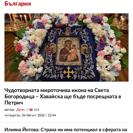
България
Чудотворната мироточива икона на Света
Богородица – Хавайска ще бъде посрещната в
Петрич
автор:
Дума
visibility
313
четвъртък, 06 Август 2026 /
22:44
Илияна Йотова: Страна ни има потенциал в сферата на