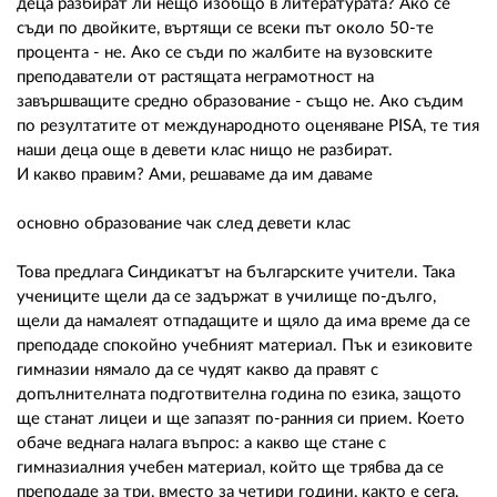
02 975 20 35
деца разбират ли нещо изобщо в литературата? Ако се
съди по двойките, въртящи се всеки път около 50-те
процента - не. Ако се съди по жалбите на вузовските
преподаватели от растящата неграмотност на
завършващите средно образование - също не. Ако съдим
по резултатите от международното оценяване PISA, те тия
наши деца още в девети клас нищо не разбират.
И какво правим? Ами, решаваме да им даваме
основно образование чак след девети клас
Това предлага Синдикатът на българските учители. Така
учениците щели да се задържат в училище по-дълго,
щели да намалеят отпадащите и щяло да има време да се
преподаде спокойно учебният материал. Пък и езиковите
гимназии нямало да се чудят какво да правят с
допълнителната подготвителна година по езика, защото
ще станат лицеи и ще запазят по-ранния си прием. Което
обаче веднага налага въпрос: а какво ще стане с
гимназиалния учебен материал, който ще трябва да се
преподаде за три, вместо за четири години, както е сега.