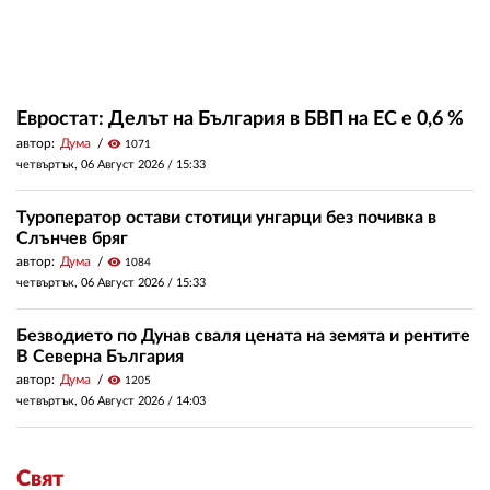
Евростат: Делът на България в БВП на ЕС е 0,6 %
автор:
Дума
visibility
1071
четвъртък, 06 Август 2026 /
15:33
Туроператор остави стотици унгарци без почивка в
Слънчев бряг
автор:
Дума
visibility
1084
четвъртък, 06 Август 2026 /
15:33
Безводието по Дунав сваля цената на земята и рентите
В Северна България
автор:
Дума
visibility
1205
четвъртък, 06 Август 2026 /
14:03
Свят