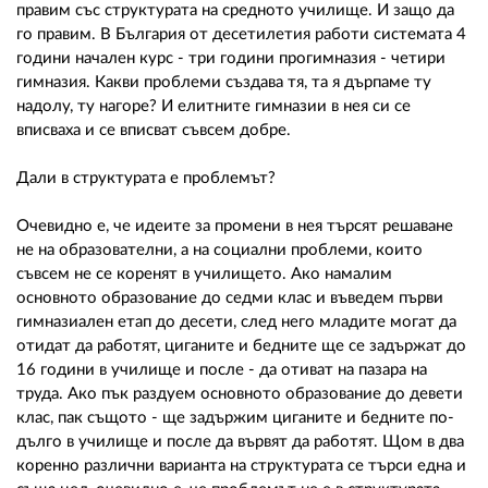
правим със структурата на средното училище. И защо да
го правим. В България от десетилетия работи системата 4
години начален курс - три години прогимназия - четири
гимназия. Какви проблеми създава тя, та я дърпаме ту
надолу, ту нагоре? И елитните гимназии в нея си се
вписваха и се вписват съвсем добре.
Дали в структурата е проблемът?
Очевидно е, че идеите за промени в нея търсят решаване
не на образователни, а на социални проблеми, които
съвсем не се коренят в училището. Ако намалим
основното образование до седми клас и въведем първи
гимназиален етап до десети, след него младите могат да
отидат да работят, циганите и бедните ще се задържат до
16 години в училище и после - да отиват на пазара на
труда. Ако пък раздуем основното образование до девети
клас, пак същото - ще задържим циганите и бедните по-
дълго в училище и после да вървят да работят. Щом в два
коренно различни варианта на структурата се търси една и