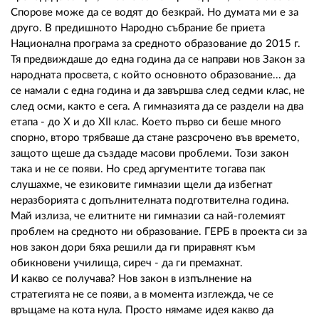
Спорове може да се водят до безкрай. Но думата ми е за
друго. В предишното Народно събрание бе приета
Национална програма за средното образование до 2015 г.
Тя предвиждаше до една година да се направи нов Закон за
народната просвета, с който основното образование... да
се намали с една година и да завършва след седми клас, не
след осми, както е сега. А гимназията да се раздели на два
етапа - до Х и до ХІІ клас. Което първо си беше много
спорно, второ трябваше да стане разсрочено във времето,
защото щеше да създаде масови проблеми. Този закон
така и не се появи. Но сред аргументите тогава пак
слушахме, че езиковите гимназии щели да избегнат
неразборията с допълнителната подготвителна година.
Май излиза, че елитните ни гимназии са най-големият
проблем на средното ни образование. ГЕРБ в проекта си за
нов закон дори бяха решили да ги приравнят към
обикновени училища, сиреч - да ги премахнат.
И какво се получава? Нов закон в изпълнение на
стратегията не се появи, а в момента изглежда, че се
връщаме на кота нула. Просто нямаме идея какво да