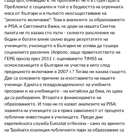
съща цел, очевидно е, че проблемът не е в структурата.
Проблемът е социален и той е в бедността на огромната
маса от българи и в пълното неосъществяване на
"ромското включване". Това в анализите за образованието
и PISA, и Световната банка, че дори на нашата Сметна
палата ни го казаха сто пъти - силното разслоение на
бедни и богати влияе силно върху резултатите на
учениците, училището в България не успява да тушира
социалните различия. (Апропо, защо правителството на
ГЕРБ проспа през 2011 г. оценяването TIMSS на
осмокласниците и България не участва в него след
предишното включване в 2007 г.? Тогава ни казаха същото.
Две са основните причини за изоставането на нашите
ученици. Едната е псевдоакадемизмът на учебните
програми и на учебниците - на китайски да бяха, по щяха
да са разбираеми. Втората е финансирането на
образованието. И това ни го казват анализите на PISA:
знанията на учениците са в пряка зависимост от процента
публични инвестиции в училището. Преди дни
европейската служба Eurostat отбеляза - само по времето
на Тройната коалиция публичните пари за образование са