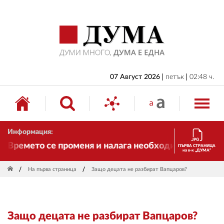
НАЧАЛО
БЪЛГАРИЯ
ИКОНОМИКА
ИЗБОРИ
07 Август 2026
петък
02:48 ч.
СВЯТ
ОБЩЕСТВО
Информация:
КУЛТУРА
 Времето се променя и налага необходимостта от тра
ПЪРВА СТРАНИЦА
на в-к „ДУМА“
ЖИВОТ
На първа страница
Защо децата не разбират Вапцаров?
СПОРТ
ПРИЛОЖЕНИЯ
Защо децата не разбират Вапцаров?
ДРУГИ