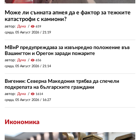
Може ли сънната апнея да е фактор за тежките
катастрофи с камиони?
автор:
Дума
visibility
659
сряда, 05 Август 2026 /
21:19
МВнР предупреждава за извънредно положение във
Вашингтон и Орегон заради пожарите
автор:
Дума
visibility
656
сряда, 05 Август 2026 /
21:14
Вигенин: Северна Македония трябва да спечели
подкрепата на българските граждани
автор:
Дума
visibility
1614
сряда, 05 Август 2026 /
16:27
Икономика