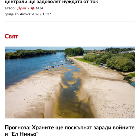
централи ще задоволят нуждата от ток
автор:
Дума
visibility
1454
сряда, 05 Август 2026 /
15:37
Свят
Прогноза: Храните ще поскъпнат заради войните
и "Ел Ниньо"