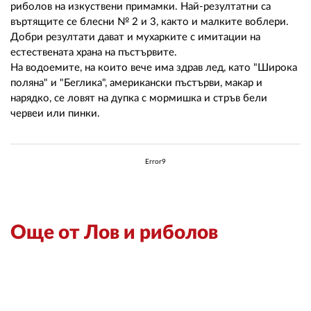
риболов на изкуствени примамки. Най-резултатни са
въртящите се блесни № 2 и 3, както и малките воблери.
Добри резултати дават и мухарките с имитации на
естествената храна на пъстървите.
На водоемите, на които вече има здрав лед, като "Широка
поляна" и "Беглика", американски пъстърви, макар и
нарядко, се ловят на дупка с мормишка и стръв бели
червеи или пинки.
Error9
Още от Лов и риболов