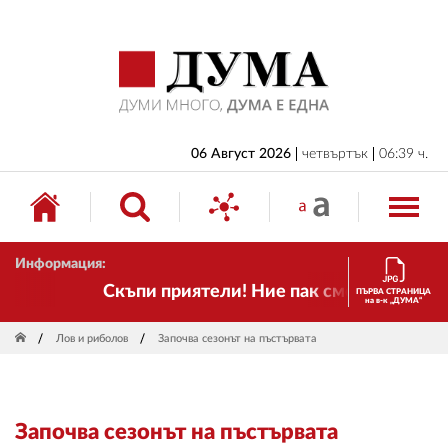
НАЧАЛО
БЪЛГАРИЯ
ИКОНОМИКА
ИЗБОРИ
06 Август 2026
четвъртък
06:39 ч.
СВЯТ
ОБЩЕСТВО
Информация:
КУЛТУРА
Скъпи приятели! Ние пак сме тук! Времето
ПЪРВА СТРАНИЦА
на в-к „ДУМА“
ЖИВОТ
Лов и риболов
Започва сезонът на пъстървата
СПОРТ
ПРИЛОЖЕНИЯ
Започва сезонът на пъстървата
ДРУГИ