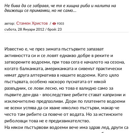
Не бива да се забравя, че тя е хищна риба и налита на
движещи се примамки, но не само...
ЗА НАС
Стамен Христов
автор:
visibility
9303
АВТОРИ
събота, 28 Януари 2012
/ брой: 23
РЕДАКЦИЯ
Известно е, че през зимата пъстървите запазват
КОНТАКТИ
активността си и се ловят еднакво добре в реките и
затворените водоеми, при това сега е началото на сезона,
РЕКЛАМА
когато балканката, американката и сивенът практически
АБОНАМЕНТ
нямат друга алтернатива в нашите водоеми. Като цяло
пъстървата, особено наскоро пуснатата от някой
УСЛОВИЯ ЗА ПОЛЗВАНЕ
развъдник, се лови лесно, но това е валидно само за
първите ден-два - впоследствие рибите стават капризни и
ПОЛИТИКА ЗА БИСКВИТКИТЕ
изключително предпазливи. Дори по платените водоеми
не всеки успява да си хване няколко пъстърви, макар че
ПОЛИТИКАТА ЗА
често там рибите са повече от водата. Но за истинските
ПОВЕРИТЕЛНОСТ
риболовци това не е предизвикателство.
На някои пъстървови водоеми вече има здрав лед, други са