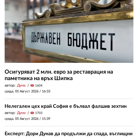
Осигуряват 2 млн. евро за реставрация на
паметника на връх Шипка
автор:
Дума
visibility
1604
сряда, 05 Август 2026 /
16:33
Нелегален цех край София е бълвал фалшив зехтин
автор:
Дума
visibility
1703
сряда, 05 Август 2026 /
15:39
Експерт: Дори Дунав да продължи да спада, въглищни