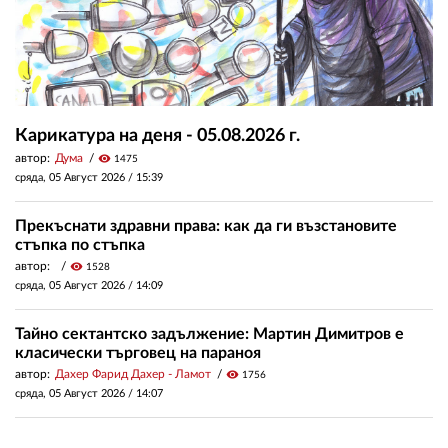
Карикатура на деня - 05.08.2026 г.
автор:
Дума
visibility
1475
сряда, 05 Август 2026 /
15:39
Прекъснати здравни права: как да ги възстановите
стъпка по стъпка
автор:
visibility
1528
сряда, 05 Август 2026 /
14:09
Тайно сектантско задължение: Мартин Димитров е
класически търговец на параноя
автор:
Дахер Фарид Дахер - Ламот
visibility
1756
сряда, 05 Август 2026 /
14:07