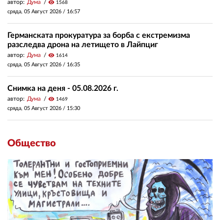
автор:
Дума
visibility
1568
сряда, 05 Август 2026 /
16:57
Германската прокуратура за борба с екстремизма
разследва дрона на летището в Лайпциг
автор:
Дума
visibility
1614
сряда, 05 Август 2026 /
16:35
Снимка на деня - 05.08.2026 г.
автор:
Дума
visibility
1469
сряда, 05 Август 2026 /
15:30
Общество