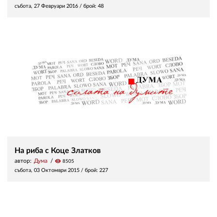
събота, 27 Февруари 2016
/ брой: 48
На риба с Коце Златков
автор:
Дума
visibility
8505
събота, 03 Октомври 2015
/ брой: 227