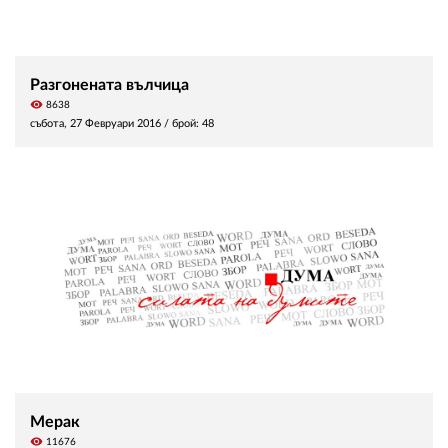
Разгонената вълчица
visibility
8638
събота, 27 Февруари 2016
/ брой: 48
Мерак
visibility
11676