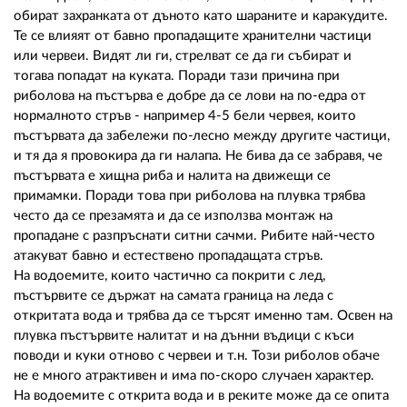
обират захранката от дъното като шараните и каракудите.
Те се влияят от бавно пропадащите хранителни частици
или червеи. Видят ли ги, стрелват се да ги събират и
тогава попадат на куката. Поради тази причина при
риболова на пъстърва е добре да се лови на по-едра от
нормалното стръв - например 4-5 бели червея, които
пъстървата да забележи по-лесно между другите частици,
и тя да я провокира да ги налапа. Не бива да се забравя, че
пъстървата е хищна риба и налита на движещи се
примамки. Поради това при риболова на плувка трябва
често да се презамята и да се използва монтаж на
пропадане с разпръснати ситни сачми. Рибите най-често
атакуват бавно и естествено пропадащата стръв.
На водоемите, които частично са покрити с лед,
пъстървите се държат на самата граница на леда с
откритата вода и трябва да се търсят именно там. Освен на
плувка пъстървите налитат и на дънни въдици с къси
поводи и куки отново с червеи и т.н. Този риболов обаче
не е много атрактивен и има по-скоро случаен характер.
На водоемите с открита вода и в реките може да се опита