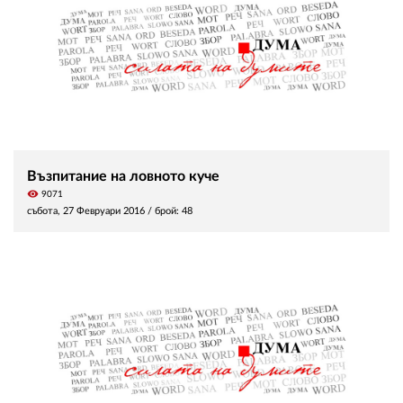
Възпитание на ловното куче
visibility
9071
събота, 27 Февруари 2016
/ брой: 48