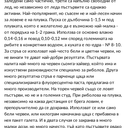
02 975 20 35
заледени само частично, трети са напълно свободни от
лед, но независимо от леда пъстървите са еднакво
активни. Най-популярният, но съвсем не и най-лесен начин
за ловене е на плувка. Пуска се дълбочина 1-1,5 м под
плувката, която е желателно да е възможно най-малка -
от порядъка на 1-2 грама. Използва се основно влакно
0,14-0,16 и повод 0,10-0,12 мм според големината на
рибите в конкретния водоем, а куката е по-едра - № 8-10.
За стръв се използват най-често бели и цветни червеи, но
не винаги те дават най-добри резултати. Пъстървата
налита най-много на червен сьомга-хайвер, който има и
изкуствени разновидности специално за риболов. Друга
много резултатна стръв е парченце цаца или
специализираната флуоресцентна паста, предлагана от
много производители. На торен червей също се ловят
пъстърви, но не и в големия студ. При риболова на плувка,
независимо на каква дистанция от брега ловим, е
препоръчително да се дохранва. Използват се или само
бели червеи, или килограм намачкана цаца с прибавена в
нея пакет галета. И в двата случая се захранва в много
малки дози, но много начесто, тъй като пъстървите рядко