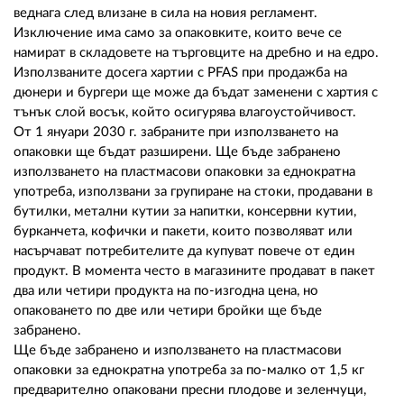
веднага след влизане в сила на новия регламент.
Изключение има само за опаковките, които вече се
намират в складовете на търговците на дребно и на едро.
Използваните досега хартии с PFAS при продажба на
дюнери и бургери ще може да бъдат заменени с хартия с
тънък слой восък, който осигурява влагоустойчивост.
От 1 януари 2030 г. забраните при използването на
опаковки ще бъдат разширени. Ще бъде забранено
използването на пластмасови опаковки за еднократна
употреба, използвани за групиране на стоки, продавани в
бутилки, метални кутии за напитки, консервни кутии,
бурканчета, кофички и пакети, които позволяват или
насърчават потребителите да купуват повече от един
продукт. В момента често в магазините продават в пакет
два или четири продукта на по-изгодна цена, но
опаковането по две или четири бройки ще бъде
забранено.
Ще бъде забранено и използването на пластмасови
опаковки за еднократна употреба за по-малко от 1,5 кг
предварително опаковани пресни плодове и зеленчуци,