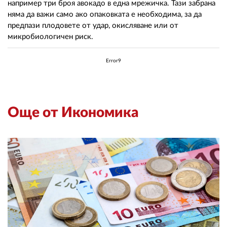
например три броя авокадо в една мрежичка. Тази забрана
няма да важи само ако опаковката е необходима, за да
предпази плодовете от удар, окисляване или от
микробиологичен риск.
Error9
Още от Икономика