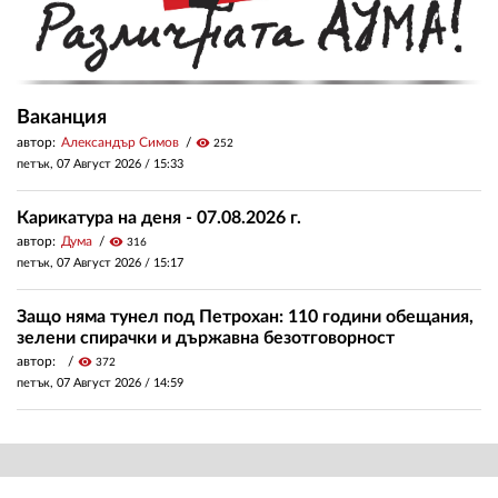
Ваканция
автор:
Александър Симов
visibility
252
петък, 07 Август 2026 /
15:33
Карикатура на деня - 07.08.2026 г.
автор:
Дума
visibility
316
петък, 07 Август 2026 /
15:17
Защо няма тунел под Петрохан: 110 години обещания,
зелени спирачки и държавна безотговорност
автор:
visibility
372
петък, 07 Август 2026 /
14:59