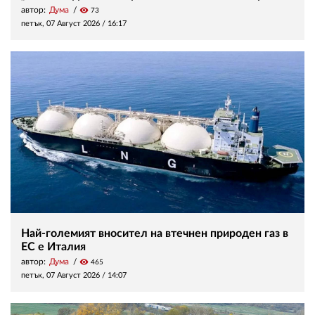
автор:
Дума
visibility
73
петък, 07 Август 2026 /
16:17
Най-големият вносител на втечнен природен газ в
ЕС е Италия
автор:
Дума
visibility
465
петък, 07 Август 2026 /
14:07