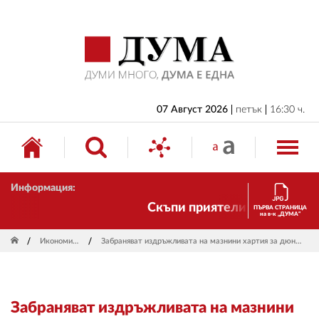
НАЧАЛО
БЪЛГАРИЯ
ИКОНОМИКА
ИЗБОРИ
07 Август 2026
петък
16:30 ч.
СВЯТ
ОБЩЕСТВО
Информация:
КУЛТУРА
Скъпи приятели! Ние пак сме т
ПЪРВА СТРАНИЦА
на в-к „ДУМА“
ЖИВОТ
Икономика
Забраняват издръжливата на мазнини хартия за дюнери
СПОРТ
ПРИЛОЖЕНИЯ
Забраняват издръжливата на мазнини
ДРУГИ