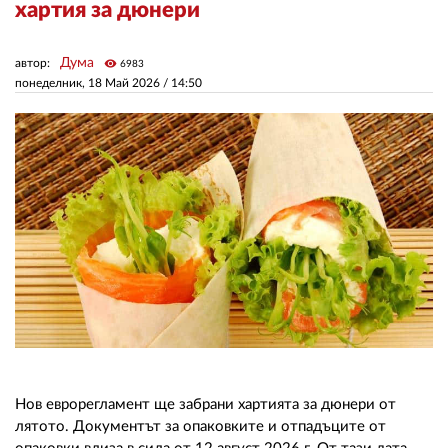
хартия за дюнери
ЗА НАС
Дума
автор:
visibility
6983
понеделник, 18 Май 2026 /
14:50
АВТОРИ
РЕДАКЦИЯ
КОНТАКТИ
РЕКЛАМА
АБОНАМЕНТ
УСЛОВИЯ ЗА ПОЛЗВАНЕ
ПОЛИТИКА ЗА БИСКВИТКИТЕ
ПОЛИТИКАТА ЗА
ПОВЕРИТЕЛНОСТ
Нов еврорегламент ще забрани хартията за дюнери от
лятото. Документът за опаковките и отпадъците от