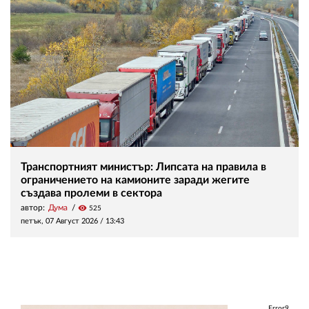
Транспортният министър: Липсата на правила в
ограничението на камионите заради жегите
създава пролеми в сектора
автор:
Дума
visibility
525
петък, 07 Август 2026 /
13:43
Error9