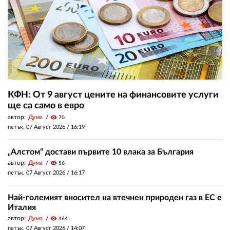
КФН: От 9 август цените на финансовите услуги
ще са само в евро
автор:
Дума
visibility
70
петък, 07 Август 2026 /
16:19
„Алстом“ достави първите 10 влака за България
автор:
Дума
visibility
56
петък, 07 Август 2026 /
16:17
Най-големият вносител на втечнен природен газ в ЕС е
Италия
автор:
Дума
visibility
464
петък, 07 Август 2026 /
14:07