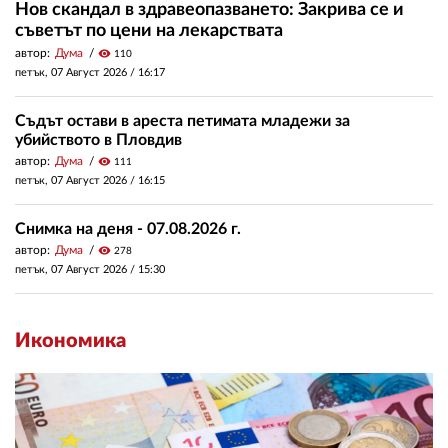
Нов скандал в здравеопазването: Закрива се и
съветът по цени на лекарствата
автор:
Дума
visibility
110
петък, 07 Август 2026 /
16:17
Съдът остави в ареста петимата младежи за
убийството в Пловдив
автор:
Дума
visibility
111
петък, 07 Август 2026 /
16:15
Снимка на деня - 07.08.2026 г.
автор:
Дума
visibility
278
петък, 07 Август 2026 /
15:30
Икономика