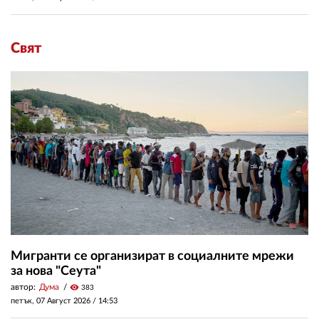
Свят
Мигранти се организират в социалните мрежи
за нова "Сеута"
автор:
Дума
visibility
383
петък, 07 Август 2026 /
14:53