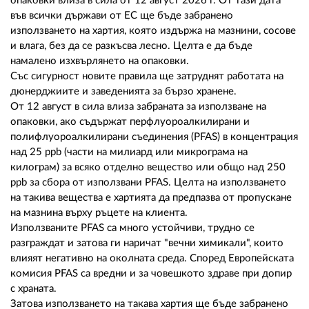
02 975 20 35
опаковки влиза в сила от 12 август 2026 г. От тази дата
във всички държави от ЕС ще бъде забранено
използването на хартия, която издържа на мазнини, сосове
и влага, без да се разкъсва лесно. Целта е да бъде
намалено изхвърлянето на опаковки.
Със сигурност новите правила ще затруднят работата на
дюнерджиите и заведенията за бързо хранене.
От 12 август в сила влиза забраната за използване на
опаковки, ако съдържат перфлуороалкилирани и
полифлуороалкилирани съединения (PFAS) в концентрация
над 25 ppb (части на милиард или микрограма на
килограм) за всяко отделно вещество или общо над 250
ppb за сбора от използвани PFAS. Целта на използването
на такива вещества е хартията да предпазва от пропускане
на мазнина върху ръцете на клиента.
Използваните PFAS са много устойчиви, трудно се
разграждат и затова ги наричат "вечни химикали", които
влияят негативно на околната среда. Според Европейската
комисия PFAS са вредни и за човешкото здраве при допир
с храната.
Затова използването на такава хартия ще бъде забранено