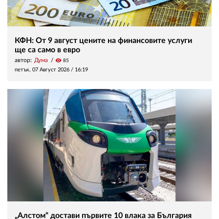
КФН: От 9 август цените на финансовите услуги
ще са само в евро
автор:
Дума
visibility
85
петък, 07 Август 2026 /
16:19
„Алстом“ достави първите 10 влака за България