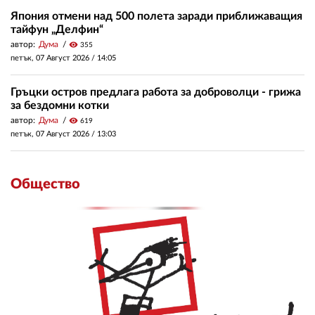
Япония отмени над 500 полета заради приближаващия
тайфун „Делфин“
автор:
Дума
visibility
355
петък, 07 Август 2026 /
14:05
Гръцки остров предлага работа за доброволци - грижа
за бездомни котки
автор:
Дума
visibility
619
петък, 07 Август 2026 /
13:03
Общество