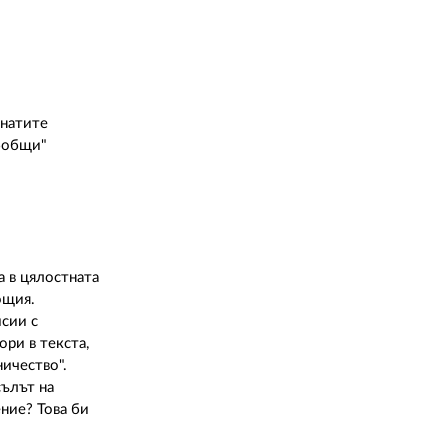
02 975 20 35
гнатите
обобщи"
а в цялостната
ощия.
исии с
ори в текста,
ничество".
сълът на
ние? Това би