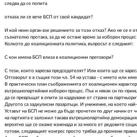
следва да се попита
отказа ли се вече БСП от свой кандидат?
И кой неин орган взе решението за този отказ? Ако не се е
съзнателно протака, за да не остане време за изборен процес 
Колкото до коалиционната политика, въпросът е следният:
С кои имена БСП влиза в коалиционни преговори?
С тези, които харесва председателят? Или които ще се хареса
Отговорът е в същия този чл. 54 на устава - с името или им
В практически план съображенията от коалиционен характер,
вътрешнопартийния изборен процес. Пък и някак си по-прин
да се превръщат в опити за кадруване от страна на партньор
Другото са задкулисни пазарлъци. И унижение, на което най-
Уставът на БСП не може да бъде прочетен по друг начин от ч
на партията е заложил такава вътрешнопартийна демокрация, 
вероятно ще се окаже изненада и за много от редовите социа
готови, следващият конгрес просто трябва да промени прави