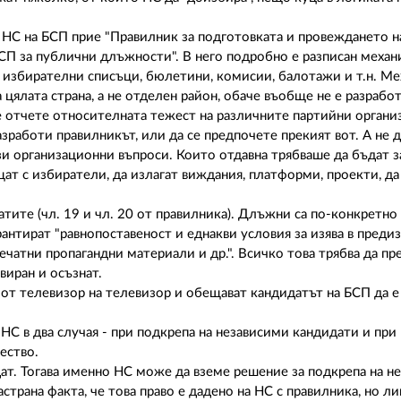
НС на БСП прие "Правилник за подготовката и провеждането н
СП за публични длъжности". В него подробно е разписан механ
 избирателни списъци, бюлетини, комисии, балотажи и т.н. Ме
ялата страна, а не отделен район, обаче въобще не е разработ
е отчете относителната тежест на различните партийни органи
зработи правилникът, или да се предпочете прекият вот. А не д
ези организационни въпроси. Които отдавна трябваше да бъдат з
ат с избиратели, да излагат виждания, платформи, проекти, да 
тите (чл. 19 и чл. 20 от правилника). Длъжни са по-конкретно
рантират "равнопоставеност и еднакви условия за изява в преди
печатни пропагандни материали и др.". Всичко това трябва да п
виран и осъзнат.
 от телевизор на телевизор и обещават кандидатът на БСП да е
 в два случая - при подкрепа на независими кандидати и при
ество.
ат. Тогава именно НС може да вземе решение за подкрепа на н
трана факта, че това право е дадено на НС с правилника, но лип