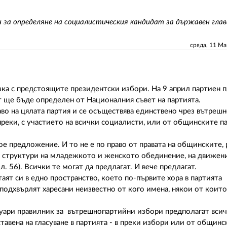
за определяне на социалистическия кандидат за държавен глав
сряда, 11 М
ъзка с предстоящите президентски избори. На 9 април партиен 
 ще бъде определен от Националния съвет на партията.
аво на цялата партия и се осъществява единствено чрез вътреш
- преки, с участието на всички социалисти, или от общинските 
ое предложение. И то не е по право от правата на общинските,
те структури на младежкото и женското обединение, на движен
. 56). Всички те могат да предлагат. И вече предлагат.
аят си в едно пространство, което по-първите хора в партията
подхвърлят харесани неизвестно от кого имена, някои от коит
евруари правилник за вътрешнопартийни избори предполагат вси
тавена на гласуване в партията - в преки избори или от общин