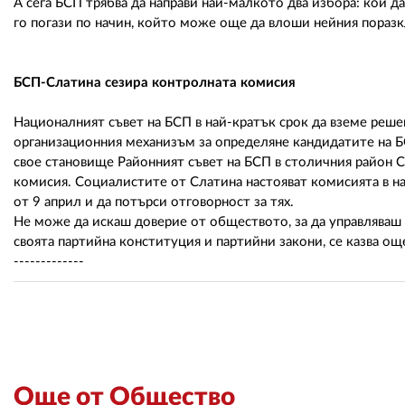
А сега БСП трябва да направи най-малкото два избора: кой да
го погази по начин, който може още да влоши нейния поразк
БСП-Слатина сезира контролната комисия
Националният съвет на БСП в най-кратък срок да вземе реше
организационния механизъм за определяне кандидатите на БС
свое становище Районният съвет на БСП в столичния район 
комисия. Социалистите от Слатина настояват комисията в на
от 9 април и да потърси отговорност за тях.
Не може да искаш доверие от обществото, за да управляваш Б
своята партийна конституция и партийни закони, се казва ощ
-------------
Още от Общество