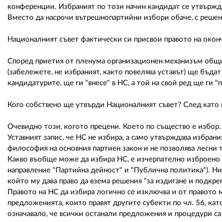
конференции. Избраният по този начин кандидат се утвърждава
Вместо да насрочи вътрешнопартийни избори обаче, с решен
Националният съвет фактически си присвои правото на окон
Според приетия от пленума организационен механизъм общи
(забележете, не избраният, както повелява уставът) ще бъд
кандидатурите, ще ги "внесе" в НС, а той на свой ред ще ги "
Кого собствено ще утвърди Националният съвет? След като 
Очевидно този, когото прецени. Което по същество е избор.
Уставният запис, че НС не избира, а само утвърждава избрания
философия на основния партиен закон и не позволява лесни 
Какво въобще може да избира НС, е изчерпателно изброено в
направление "Партийна дейност" и "Публична политика"). Ник
който му дава право да взема решения "за издигане и подкре
Правото на НС да избира логично се изключва и от правото 
предложенията, които правят другите субекти по чл. 56, ка
означавало, че всички останали предложения и процедури са