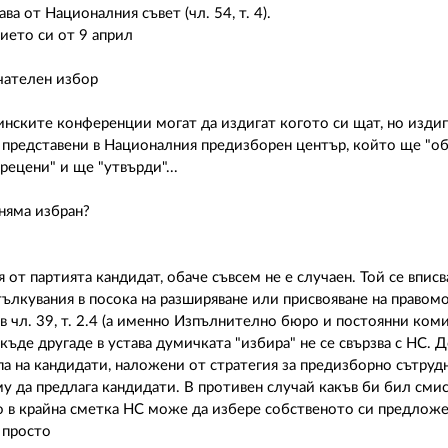
 от Националния съвет (чл. 54, т. 4).
ието си от 9 април
чателен избор
нските конференции могат да издигат когото си щат, но изди
ат представени в Националния предизборен център, който ще "
прецени" и ще "утвърди"...
няма избран?
 от партията кандидат, обаче съвсем не е случаен. Той се вписв
тълкувания в посока на разширяване или присвояване на правом
 чл. 39, т. 2.4 (а именно Изпълнително бюро и постоянни ком
ъде другаде в устава думичката "избира" не се свързва с НС. Д
па на кандидати, наложени от стратегия за предизборно сътруд
му да предлага кандидати. В противен случай какъв би бил сми
то в крайна сметка НС може да избере собственото си предложе
 просто