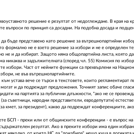
воуставното решение е резултат от недоглеждане. В края на к
ите въпроси по принцип са досадни. На подобна досада и подцен
о да бъде представено като решение за вътрешнопартийни избо
 формално не е взето решение за избори и не е определен тех
, но не и да избират. Защото няма общопартийна листа, която д
яма никаква и задължителната (според чл. 55) Комисия по избор
ите избори. Част от нейните функции са прехвърлени на Нацио
избори, не във вътрешнопартийните.
ъм устава вече се търси в текстовете, които регламентират п
могат и да подреждат предложения. Точният запис обаче гласи
дидати на партията за публични длъжности, "ако не се провежд
(за съветници, народни представители, евродепутати) естеств
за кмет, за президент), какво да подреждат конференциите, ако
те БСП - преки или от общинските конференции - е въпрос на 
съдържателен резултат. Ако в преките избори има един избран 
т няколко, от които НС да "доизбира", нещо куца в логиката 