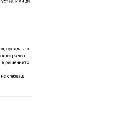
 устав. Или да
я, предлага в
а контролна
П в решението
 не спазваш