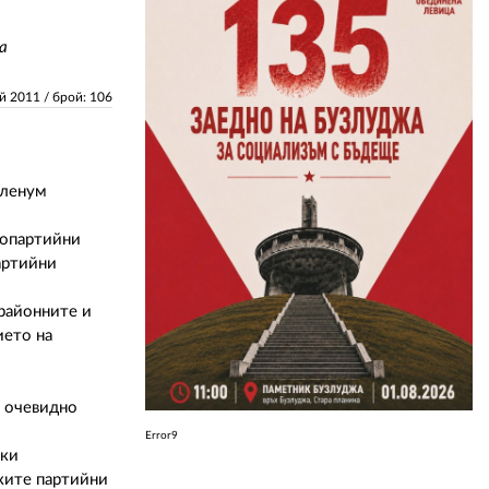
а
ЗА НАС
ай 2011
/ брой: 106
АВТОРИ
РЕДАКЦИЯ
КОНТАКТИ
пленум
РЕКЛАМА
нопартийни
партийни
АБОНАМЕНТ
 районните и
УСЛОВИЯ ЗА ПОЛЗВАНЕ
ието на
ПОЛИТИКА ЗА БИСКВИТКИТЕ
ПОЛИТИКАТА ЗА
о очевидно
ПОВЕРИТЕЛНОСТ
Error9
чки
ските партийни