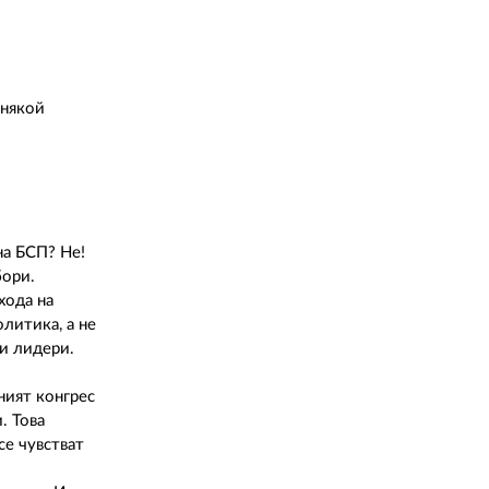
 някой
на БСП? Не!
бори.
хода на
литика, а не
ни лидери.
ният конгрес
. Това
се чувстват