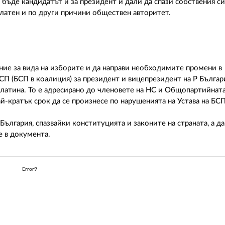
 бъде кандидатът й за президент и дали да спази собствения си
латен и по други причини обществен авторитет.
ние за вида на изборите и да направи необходимите промени в
П (БСП в коалиция) за президент и вицепрезидент на Р Българи
Слатина. То е адресирано до членовете на НС и Общопартийнат
й-кратък срок да се произнесе по нарушенията на Устава на БС
ългария, спазвайки конституцията и законите на страната, а да
е в документа.
Error9