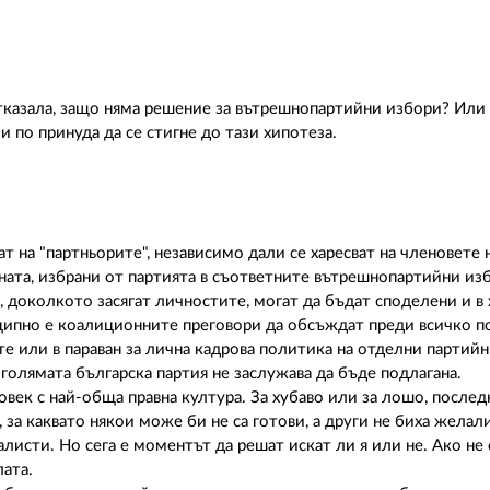
 отказала, защо няма решение за вътрешнопартийни избори? Или
и по принуда да се стигне до тази хипотеза.
т на "партньорите", независимо дали се харесват на членовете 
ената, избрани от партията в съответните вътрешнопартийни из
 доколкото засягат личностите, могат да бъдат споделени и в 
ципно е коалиционните преговори да обсъждат преди всичко по
ите или в параван за лична кадрова политика на отделни партий
голямата българска партия не заслужава да бъде подлагана.
овек с най-обща правна култура. За хубаво или за лошо, послед
за каквато някои може би не са готови, а други не биха желали
листи. Но сега е моментът да решат искат ли я или не. Ако не 
лата.