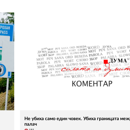
Не убиха само един човек. Убиха границата меж
палач
visibility