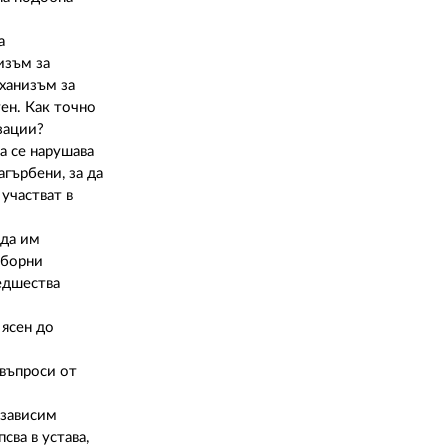
а
изъм за
ханизъм за
ен. Как точно
зации?
а се нарушава
агърбени, за да
участват в
 да им
зборни
редшества
 ясен до
 въпроси от
езависим
сва в устава,