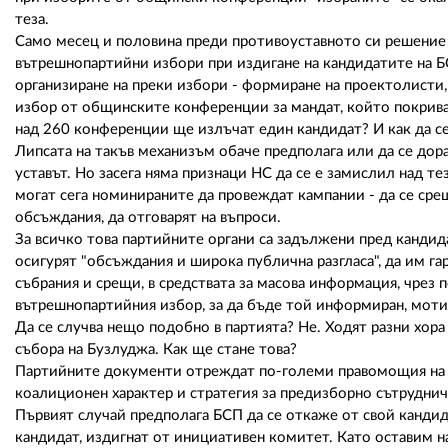
теза.
Само месец и половина преди противоуставното си решение 
вътрешнопартийни избори при издигане на кандидатите на Б
организиране на преки избори - формиране на проектолисти,
избор от общинските конференции за мандат, който покрива ц
над 260 конференции ще излъчат един кандидат? И как да с
Липсата на такъв механизъм обаче предполага или да се дора
уставът. Но засега няма признаци НС да се е замислил над т
могат сега номинираните да провеждат кампании - да се срещ
обсъждания, да отговарят на въпроси.
За всичко това партийните органи са задължени пред кандида
осигурят "обсъждания и широка публична разгласа", да им га
събрания и срещи, в средствата за масова информация, чрез 
вътрешнопартийния избор, за да бъде той информиран, моти
Да се случва нещо подобно в партията? Не. Ходят разни хора
събора на Бузлуджа. Как ще стане това?
Партийните документи отреждат по-големи правомощия на НС
коалиционен характер и стратегия за предизборно сътруднич
Първият случай предполага БСП да се откаже от свой кандид
кандидат, издигнат от инициативен комитет. Като оставим нас