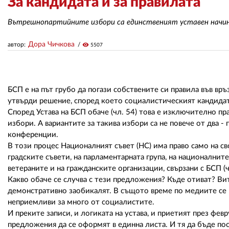
За кандидата и за правилата
Вътрешнопартийните избори са единственият уставен начин 
Дора Чичкова
автор:
visibility
5507
БСП е на път грубо да погази собствените си правила във вр
утвърди решение, според което социалистическият кандидат
Според Устава на БСП обаче (чл. 54) това е изключително пр
избори. А вариантите за такива избори са не повече от два 
конференции.
В този процес Националният съвет (НС) има право само на св
градските съвети, на парламентарната група, на национални
ветераните и на гражданските организации, свързани с БСП (чл
Какво обаче се случва с тези предложения? Къде отиват? Вит
демонстративно заобикалят. В същото време по медиите се 
неприемливи за много от социалистите.
И преките записи, и логиката на устава, и приетият през ф
предложения да се оформят в единна листа. И тя да бъде пос