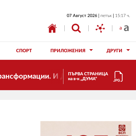
НАЧАЛО
07 Август 2026
петък
15:17 ч.
БЪЛГАРИЯ
ИКОНОМИКА
ИЗБОРИ
СПОРТ
ПРИЛОЖЕНИЯ
ДРУГИ
СВЯТ
ОБЩЕСТВО
ПЪРВА СТРАНИЦА
рмации. И ДУМА се променя и става еле
на в-к „ДУМА“
КУЛТУРА
ЖИВОТ
СПОРТ
ПРИЛОЖЕНИЯ
ДРУГИ