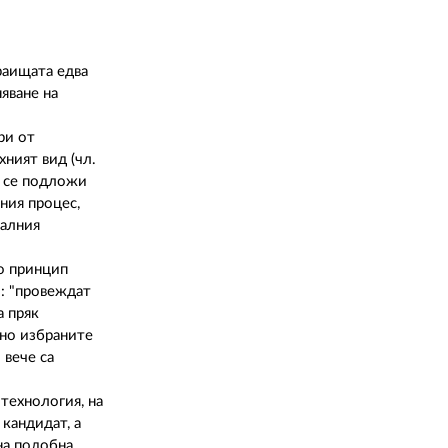
раищата едва
яване на
ри от
ният вид (чл.
а се подложи
ния процес,
налния
о принцип
: "провеждат
а пряк
ено избраните
 вече са
технология, на
кандидат, а
на подобна