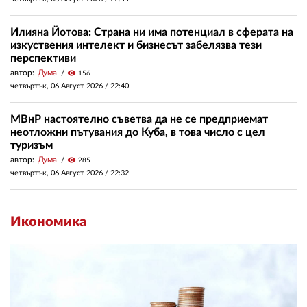
Илияна Йотова: Страна ни има потенциал в сферата на
изкуствения интелект и бизнесът забелязва тези
перспективи
автор:
Дума
visibility
156
четвъртък, 06 Август 2026 /
22:40
МВнР настоятелно съветва да не се предприемат
неотложни пътувания до Куба, в това число с цел
туризъм
автор:
Дума
visibility
285
четвъртък, 06 Август 2026 /
22:32
Икономика