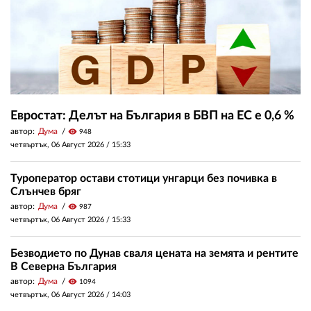
Евростат: Делът на България в БВП на ЕС е 0,6 %
автор:
Дума
visibility
948
четвъртък, 06 Август 2026 /
15:33
Туроператор остави стотици унгарци без почивка в
Слънчев бряг
автор:
Дума
visibility
987
четвъртък, 06 Август 2026 /
15:33
Безводието по Дунав сваля цената на земята и рентите
В Северна България
автор:
Дума
visibility
1094
четвъртък, 06 Август 2026 /
14:03