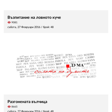
Възпитание на ловното куче
visibility
9081
събота, 27 Февруари 2016
/ брой: 48
Разгонената вълчица
visibility
8665
събота, 27 Февруари 2016
/ брой: 48