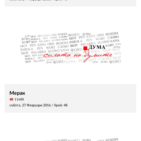
Мерак
visibility
11688
събота, 27 Февруари 2016
/ брой: 48