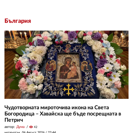
България
Чудотворната мироточива икона на Света
Богородица – Хавайска ще бъде посрещната в
Петрич
автор:
Дума
visibility
42
четвъртък, 06 Август 2026 /
22:44