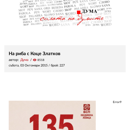
На риба с Коце Златков
автор:
Дума
visibility
8518
събота, 03 Октомври 2015
/ брой: 227
Error9