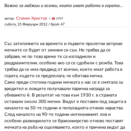
Важно за авджии и всички, които имат работа в гората...
ЗА НАС
Стамен Христов
автор:
visibility
5797
събота, 25 Февруари 2012
/ брой: 47
АВТОРИ
РЕДАКЦИЯ
Със затоплянето на времето и първите пролетни ветрове
мечките се будят от зимния си сън. Не трябва да се
КОНТАКТИ
забравя, че по това време те са изгладнели и
РЕКЛАМА
раздразнителни, особено ако са се сдобили с рожба. Това
трябва да се има предвид от всички, които имат работа в
АБОНАМЕНТ
гората, където се предполага, че обитава мечка.
Само преди стотина години мечката у нас се е смятала за
УСЛОВИЯ ЗА ПОЛЗВАНЕ
вредител и ловците получавали парична награда за
убиването й. В резултат на това към 1930 г. в страната
ПОЛИТИКА ЗА БИСКВИТКИТЕ
останали около 300 мечки. Видът е поставен под защита в
началото на 50-те години и популацията отново нараства.
ПОЛИТИКАТА ЗА
ПОВЕРИТЕЛНОСТ
След началото на 90-те години интензивният лов и
особено развихрилото се бракониерство отново поставят
мечката на ръба на оцеляването, което е причина видът да