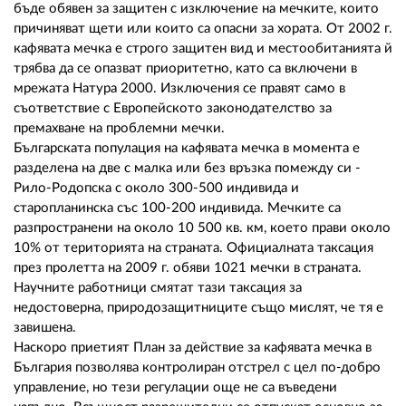
02 975 20 35
бъде обявен за защитен с изключение на мечките, които
причиняват щети или които са опасни за хората. От 2002 г.
кафявата мечка е строго защитен вид и местообитанията й
трябва да се опазват приоритетно, като са включени в
мрежата Натура 2000. Изключения се правят само в
съответствие с Европейското законодателство за
премахване на проблемни мечки.
Българската популация на кафявата мечка в момента е
разделена на две с малка или без връзка помежду си -
Рило-Родопска с около 300-500 индивида и
старопланинска със 100-200 индивида. Мечките са
разпространени на около 10 500 кв. км, което прави около
10% от територията на страната. Официалната таксация
през пролетта на 2009 г. обяви 1021 мечки в страната.
Научните работници смятат тази таксация за
недостоверна, природозащитниците също мислят, че тя е
завишена.
Наскоро приетият План за действие за кафявата мечка в
България позволява контролиран отстрел с цел по-добро
управление, но тези регулации още не са въведени