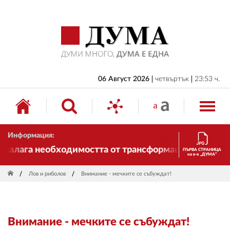
НАЧАЛО
БЪЛГАРИЯ
ИКОНОМИКА
ИЗБОРИ
06 Август 2026
четвъртък
23:53 ч.
СВЯТ
ОБЩЕСТВО
Информация:
КУЛТУРА
налага необходимостта от трансформации. И ДУМА се
ПЪРВА СТРАНИЦА
на в-к „ДУМА“
ЖИВОТ
Лов и риболов
Внимание - мечките се събуждат!
СПОРТ
ПРИЛОЖЕНИЯ
Внимание - мечките се събуждат!
ДРУГИ