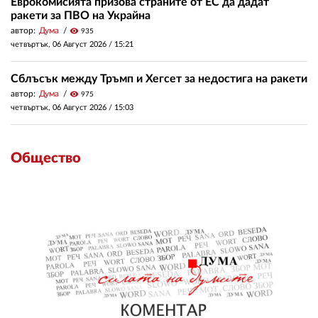
Еврокомисията призова страните от ЕС да дадат
ракети за ПВО на Украйна
автор:
Дума
visibility
935
четвъртък, 06 Август 2026 /
15:21
Сблъсък между Тръмп и Хегсет за недостига на ракети
автор:
Дума
visibility
975
четвъртък, 06 Август 2026 /
15:03
Общество