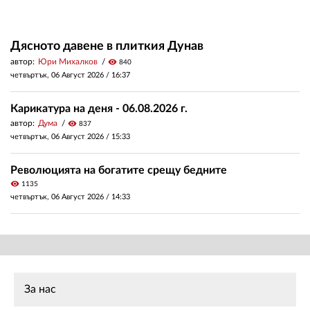
Дясното давене в плиткия Дунав
автор:
Юри Михалков
visibility
840
четвъртък, 06 Август 2026 /
16:37
Карикатура на деня - 06.08.2026 г.
автор:
Дума
visibility
837
четвъртък, 06 Август 2026 /
15:33
Революцията на богатите срещу бедните
visibility
1135
четвъртък, 06 Август 2026 /
14:33
За нас