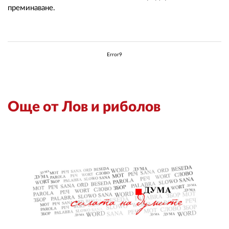
преминаване.
Error9
Още от Лов и риболов