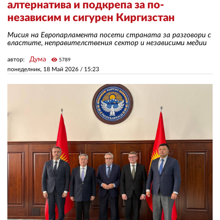
алтернатива и подкрепа за по-
независим и сигурен Киргизстан
ЗА НАС
Мисия на Европарламента посети страната за разговори с
властите, неправителствения сектор и независими медии
АВТОРИ
Дума
автор:
visibility
5789
РЕДАКЦИЯ
понеделник, 18 Май 2026 /
15:23
КОНТАКТИ
РЕКЛАМА
АБОНАМЕНТ
УСЛОВИЯ ЗА ПОЛЗВАНЕ
ПОЛИТИКА ЗА БИСКВИТКИТЕ
ПОЛИТИКАТА ЗА
ПОВЕРИТЕЛНОСТ