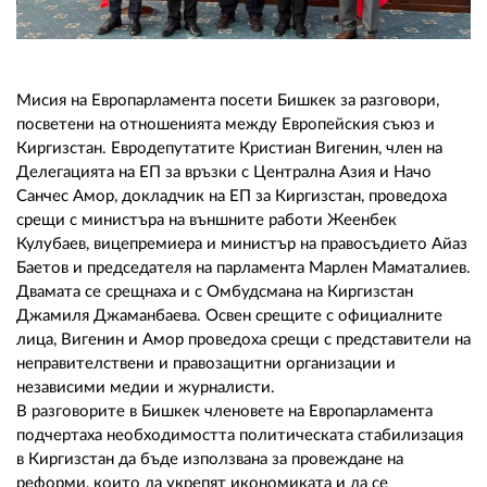
02 975 20 35
Мисия на Европарламента посети Бишкек за разговори,
посветени на отношенията между Европейския съюз и
Киргизстан. Евродепутатите Кристиан Вигенин, член на
Делегацията на ЕП за връзки с Централна Азия и Начо
Санчес Амор, докладчик на ЕП за Киргизстан, проведоха
срещи с министъра на външните работи Жеенбек
Кулубаев, вицепремиера и министър на правосъдието Айаз
Баетов и председателя на парламента Марлен Маматалиев.
Двамата се срещнаха и с Омбудсмана на Киргизстан
Джамиля Джаманбаева. Освен срещите с официалните
лица, Вигенин и Амор проведоха срещи с представители на
неправителствени и правозащитни организации и
независими медии и журналисти.
В разговорите в Бишкек членовете на Европарламента
подчертаха необходимостта политическата стабилизация
в Киргизстан да бъде използвана за провеждане на
реформи, които да укрепят икономиката и да се