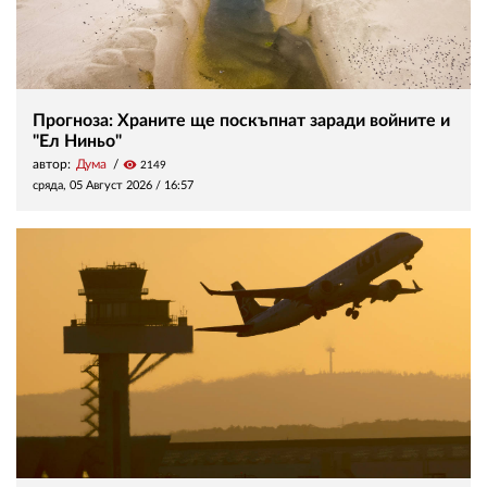
Прогноза: Храните ще поскъпнат заради войните и
"Ел Ниньо"
автор:
Дума
visibility
2149
сряда, 05 Август 2026 /
16:57