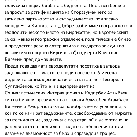
фокусират върху борбата с бедността. Поставен беше и
въпросът за ратификацията на Споразумението за
засилено партньорство и сътрудничество, подписано
между ЕС и Киргизстан. „Добре разбираме географското и
геополитическото място на Киргизстан, но Европейският
съюз, макар и географски отдалечен, политически е близо
и предоставя реална алтернатива и подкрепа за един по-
независим и сигурен Киргизстан“, подчерта Кристиан
Вигенин пред домакините.
Преди това двамата евродепутати посетиха в затвора
задържаните от властите преди повече от 6 месеца
лидери на социалдемократическата партия - Темирлан
Султанбеков, който е и вицепрезидент на
Социалистическия Интернационал и Кадирбек Атамбаев,
син на бившия президент на страната Алмазбек Атамбаев.
Вигенин и Амор настояха за подобряване на условията, в
които се намират задържаните, освобождаване от мярката
за неотклонение „задържане под стража“ и ускоряване на
разследването с цел или отпадане на обвиненията, или
даване на възможност за бърз и справедлив процес.