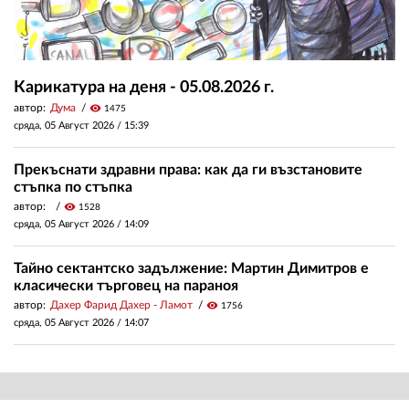
Карикатура на деня - 05.08.2026 г.
автор:
Дума
visibility
1475
сряда, 05 Август 2026 /
15:39
Прекъснати здравни права: как да ги възстановите
стъпка по стъпка
автор:
visibility
1528
сряда, 05 Август 2026 /
14:09
Тайно сектантско задължение: Мартин Димитров е
класически търговец на параноя
автор:
Дахер Фарид Дахер - Ламот
visibility
1756
сряда, 05 Август 2026 /
14:07