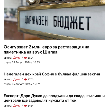
Осигуряват 2 млн. евро за реставрация на
паметника на връх Шипка
автор:
Дума
visibility
1604
сряда, 05 Август 2026 /
16:33
Нелегален цех край София е бълвал фалшив зехтин
автор:
Дума
visibility
1703
сряда, 05 Август 2026 /
15:39
Експерт: Дори Дунав да продължи да спада, въглищни
централи ще задоволят нуждата от ток
автор:
Дума
visibility
1454