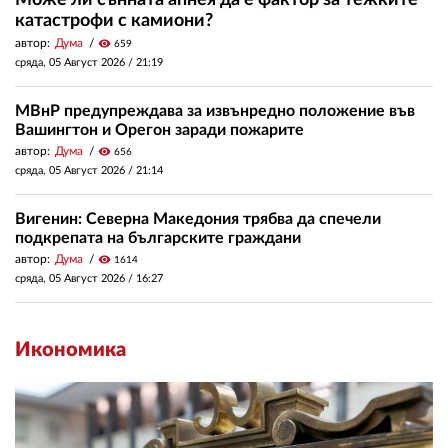
катастрофи с камиони?
автор:
Дума
visibility
659
сряда, 05 Август 2026 /
21:19
МВнР предупреждава за извънредно положение във
Вашингтон и Орегон заради пожарите
автор:
Дума
visibility
656
сряда, 05 Август 2026 /
21:14
Вигенин: Северна Македония трябва да спечели
подкрепата на българските граждани
автор:
Дума
visibility
1614
сряда, 05 Август 2026 /
16:27
Икономика