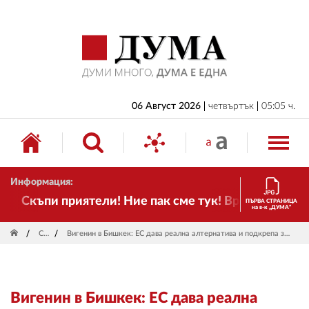
НАЧАЛО
БЪЛГАРИЯ
ИКОНОМИКА
ИЗБОРИ
06 Август 2026
четвъртък
05:05 ч.
СВЯТ
ОБЩЕСТВО
Информация:
КУЛТУРА
Скъпи приятели! Ние пак сме тук! Времето се пром
ПЪРВА СТРАНИЦА
на в-к „ДУМА“
ЖИВОТ
Свят
Вигенин в Бишкек: ЕС дава реална алтернатива и подкрепа за по-независим и сигурен Киргизстан
СПОРТ
ПРИЛОЖЕНИЯ
Вигенин в Бишкек: ЕС дава реална
ДРУГИ