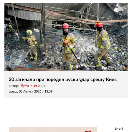
20 загинали при пореден руски удар срещу Киев
автор:
Дума
visibility
2301
сряда, 05 Август 2026 /
13:59
Error9