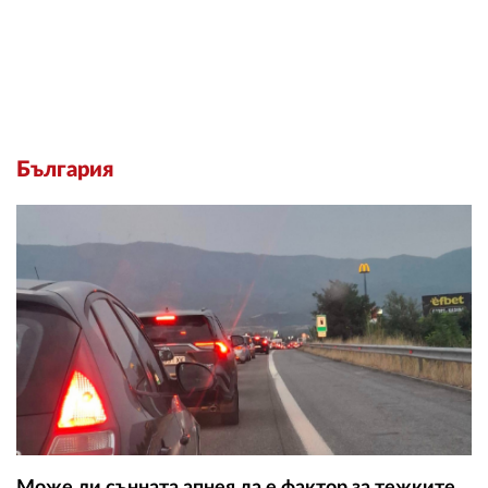
България
Може ли сънната апнея да е фактор за тежките