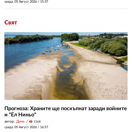
сряда, 05 Август 2026 /
15:37
Свят
Прогноза: Храните ще поскъпнат заради войните
и "Ел Ниньо"
автор:
Дума
visibility
1568
сряда, 05 Август 2026 /
16:57