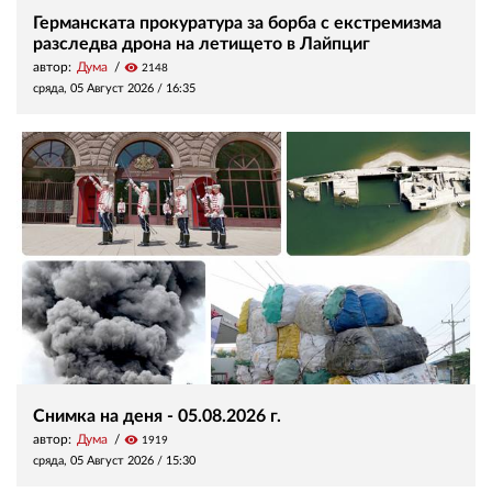
Германската прокуратура за борба с екстремизма
разследва дрона на летището в Лайпциг
автор:
Дума
visibility
2148
сряда, 05 Август 2026 /
16:35
Снимка на деня - 05.08.2026 г.
автор:
Дума
visibility
1919
сряда, 05 Август 2026 /
15:30