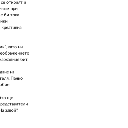
 се открият и
гизъм при
е би това
айки
а креативна
к", като ни
преображението
иархалния бит,
о
дане на
теля, Панко
юбие.
ойто ще
представители
а завой",