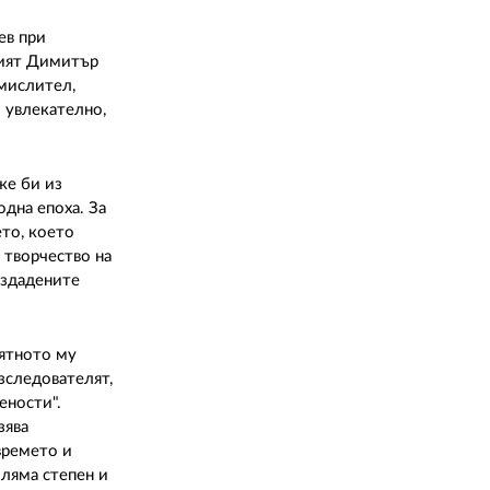
02 975 20 35
ев при
ният Димитър
 мислител,
- увлекателно,
же би из
одна епоха. За
ето, което
 творчество на
издадените
оятното му
зследователят,
ености".
зява
времето и
оляма степен и