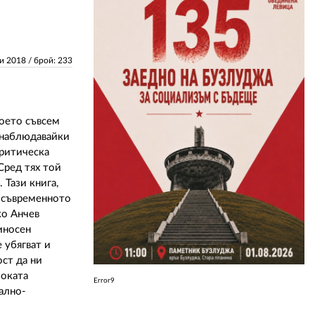
ЗА НАС
ри 2018
/ брой: 233
АВТОРИ
РЕДАКЦИЯ
КОНТАКТИ
което съвсем
 наблюдавайки
РЕКЛАМА
критическа
Сред тях той
АБОНАМЕНТ
 Тази книга,
а съвременното
УСЛОВИЯ ЗА ПОЛЗВАНЕ
ко Анчев
иносен
ПОЛИТИКА ЗА БИСКВИТКИТЕ
 убягват и
ст да ни
ПОЛИТИКАТА ЗА
ПОВЕРИТЕЛНОСТ
боката
Error9
ално-