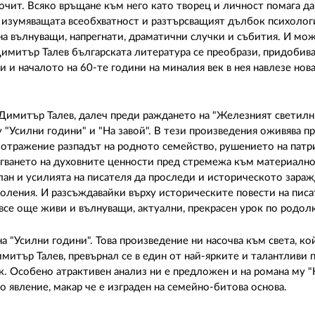
очит. Всяко връщане към него като творец и личност помага да
ат изумяващата всеобхватност и разтърсващият дълбок психоло
на вълнуващи, напрегнати, драматични случки и събития. И мож
 Димитър Талев българската литература се преобрази, придобив
ни и началото на 60-те години на миналия век в нея навлезе нов
Димитър Талев, далеч преди раждането на "Железният светилни
 "Усилни години" и "На завой". В тези произведения оживява 
ли отражение разпадът на родното семейство, рушението на патр
егването на духовните ценности пред стремежа към материалн
лан и усилията на писателя да проследи и историческото зараж
оления. И разсъждавайки върху историческите повести на писа
 все още живи и вълнуващи, актуални, прекрасен урок по родол
а "Усилни години". Това произведение ни насочва към света, к
итър Талев, превърнал се в един от най-ярките и талантливи 
к. Особено атрактивен анализ ни е предложен и на романа му "Н
о явление, макар че е изграден на семейно-битова основа.