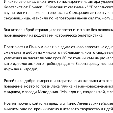
И както се очаква, в критичното полезрение на автора ударе
белетрист от Прилеп - "Железният светилник", "Преспанските
внушителните върхове в генезиса на българския литературен 
съкровищница, извисили по неповторим начин силата, могъ
Значителен брой страници са посветени, и то не без основан
произведения на родната ни историческа белетристика.
Прави чест на Панко Анчев и че вдига отново завесата на ед
смълчаните дебри на миналото публикации, които свидетелс
увлечения на писателя още през 30-те години към национал
като идеология, която трябва да вдигне Европа срещу неспр
държави и народи".
Ровейки се добронамерено и старателно из някогашната гор
поведение, което го прави лека плячка на най-човеконенавис
е вършел, е заради Македония. "Македония, споделя той, е 
Новият прочит, който ни предлага Панко Анчев за житейския
вникнем още по-проникновено в неговото творчество и идей