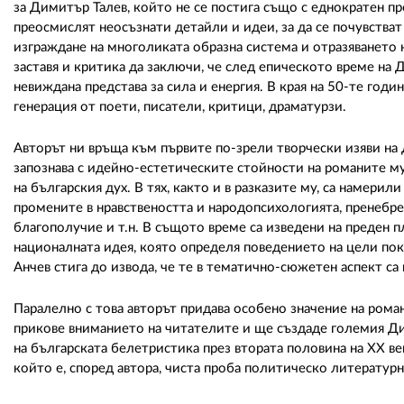
за Димитър Талев, който не се постига също с еднократен пр
преосмислят неосъзнати детайли и идеи, за да се почувств
изграждане на многоликата образна система и отразяването 
заставя и критика да заключи, че след епическото време на
невиждана представа за сила и енергия. В края на 50-те годи
генерация от поети, писатели, критици, драматурзи.
Авторът ни връща към първите по-зрели творчески изяви на 
запознава с идейно-естетическите стойности на романите му
на българския дух. В тях, както и в разказите му, са намери
промените в нравствеността и народопсихологията, пренебр
благополучие и т.н. В същото време са изведени на преден п
националната идея, която определя поведението на цели пок
Анчев стига до извода, че те в тематично-сюжетен аспект са
Паралелно с това авторът придава особено значение на роман
прикове вниманието на читателите и ще създаде големия Дим
на българската белетристика през втората половина на ХХ ве
който е, според автора, чиста проба политическо литературн