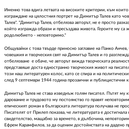
Именно това вдига летвата на високите критерии, към коит
изграждане на цялостния портрет на Димитър Талев като чо
Талев". "Димитър Талев, отбелязва авторът, не е просто разка
който изгражда образи и пресъздава живота. Героите му са ж
родолюбието - неповторимо."
Общувайки с това твърде приносно заглавие на Панко Анчев,
човешкия и творческия свят на Димитър Талев и го разглежда
отбелязване е обаче, че авторът вижда творческата реалнос
представяше доста едностранно творческия живот на писател
този наш литературен колос, като се спира и на политическит
след 9 септември 1944 година прозаични и публицистични к
Димитър Талев не става изведнъж голям писател. Пътят му к
дарование и трудовото му постоянство го правят неповторим
епическият роман в българската литература получава не прос
Писателят от Прилеп показва, че литературата е достигнала н
свидетелство, мащабно за времето, в дълбочина, неповторим
Ефрем Карамфилов, за да оценим достойнствата на дадено пр