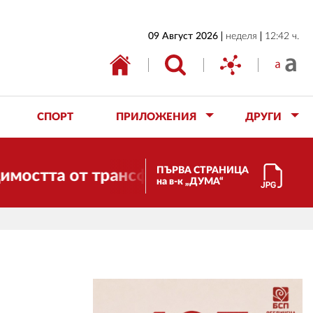
НАЧАЛО
09 Август 2026
неделя
12:42 ч.
БЪЛГАРИЯ
ИКОНОМИКА
ИЗБОРИ
СПОРТ
ПРИЛОЖЕНИЯ
ДРУГИ
СВЯТ
ОБЩЕСТВО
ПЪРВА СТРАНИЦА
а от трансформации. И ДУМА се променя
на в-к „ДУМА“
КУЛТУРА
ЖИВОТ
СПОРТ
ПРИЛОЖЕНИЯ
ДРУГИ