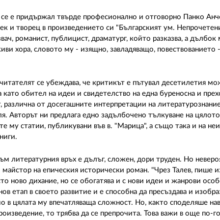
о се е придържал твърде професионално и отговорно Панко Анч
век и творец в произведението си "Българският ум. Непрочете
звач, романист, публицист, драматург, който разказва, а дълбок
иви хора, словото му - изящно, завладяващо, повествованието 
 читателят се убеждава, че критикът е пътувал десетилетия мо
 като обител на идеи и свидетелство на една буреносна и прех
т, различна от досегашните интерпретации на литературознани
я. Авторът ни предлага едно задълбочено тълкуване на цялото
е му статии, публикувани във в. "Марица", а също така и на не
ниги.
ъм литературния връх е дълъг, сложен, дори труден. Но невер
 майстор на епическия исторически роман. "Чрез Талев, пише и
то ново дихание, но се обогатява и с нови идеи и жанрови особ
ов етап в своето развитие и е способна да пресъздава и изобра
о в цялата му впечатляваща сложност. Но, както споделяше на
оизведение, то трябва да се препрочита. Това важи в още по-г