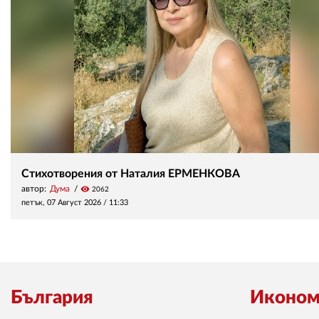
Стихотворения от Наталия ЕРМЕНКОВА
автор:
Дума
visibility
2062
петък, 07 Август 2026 /
11:33
България
Иконом