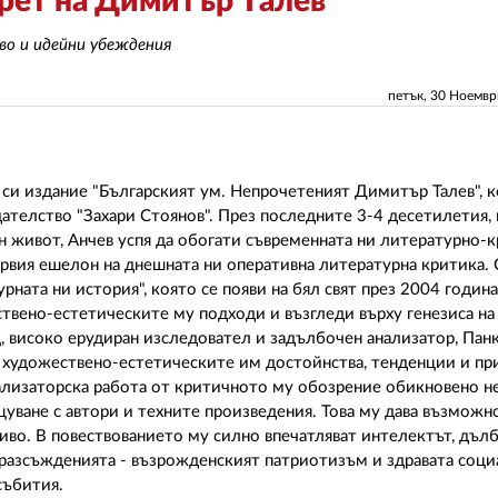
рет на Димитър Талев
во и идейни убеждения
петък, 30 Ноемв
о си издание "Българският ум. Непрочетеният Димитър Талев", 
телство "Захари Стоянов". През последните 3-4 десетилетия,
 живот, Анчев успя да обогати съвременната ни литературно-
ървия ешелон на днешната ни оперативна литературна критика. 
ата ни история", която се появи на бял свят през 2004 година.
ствено-естетическите му подходи и възгледи върху генезиса н
, високо ерудиран изследовател и задълбочен анализатор, Пан
и, художествено-естетическите им достойнства, тенденции и пр
ализаторска работа от критичното му обозрение обикновено не
ане с автори и техните произведения. Това му дава възможно
тиво. В повествованието му силно впечатляват интелектът, дъл
 разсъжденията - възрожденският патриотизъм и здравата соци
 събития.