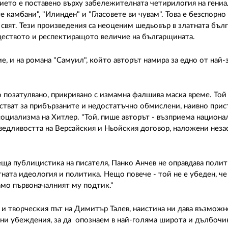
нието е поставено върху забележителната четирилогия на гениа
 камбани", "Илинден" и "Гласовете ви чувам". Това е безспорно
свят. Тези произведения са неоценим шедьовър в златната бълг
ществото и респектиращото величие на българщината.
ие, и на романа "Самуил", който авторът намира за едно от най
но позатулвано, прикривано с измамна фалшива маска време. Той
тват за прибързаните и недостатъчно обмислени, наивно прис
социализма на Хитлер. "Той, пише авторът - възприема национ
аведливостта на Версайския и Ньойския договор, наложени нез
еща публицистика на писателя, Панко Анчев не оправдава поли
тната идеология и политика. Нещо повече - той не е убеден, че
само първоначалният му подтик."
 и творческия път на Димитър Талев, наистина ни дава възможн
ни убеждения, за да опознаем в най-голяма широта и дълбочи