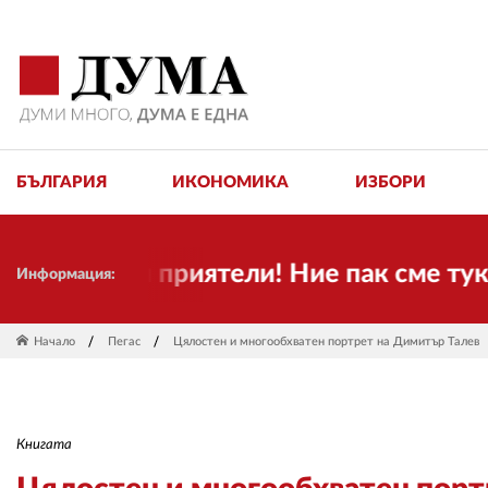
БЪЛГАРИЯ
ИКОНОМИКА
ИЗБОРИ
къпи приятели! Ние пак сме тук! Врем
Информация:
Начало
Пегас
Цялостен и многообхватен портрет на Димитър Талев
Книгата