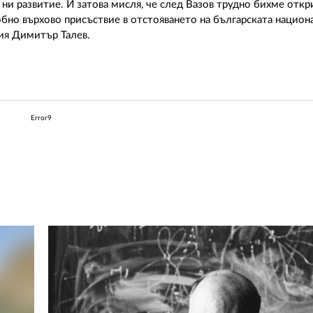
и развитие. И затова мисля, че след Вазов трудно бихме откри
бно върхово присъствие в отстояването на българската национа
ия Димитър Талев.
Error9