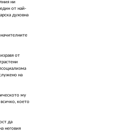
лния ни
 един от най-
арска духовна
-значителните
 изравя от
трастени
алсоциализма
аслужено на
тическото му
 всичко, което
ост да
на неговия