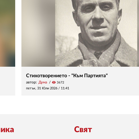
Стихотворението - "Към Партията"
автор:
Дума
visibility
3672
петък, 31 Юли 2026 /
11:41
ика
Свят