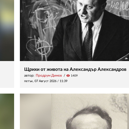
Щрихи от живота на Александър Александров
автор:
Продрум Димов
visibility
1409
петък, 07 Август 2026 /
11:39