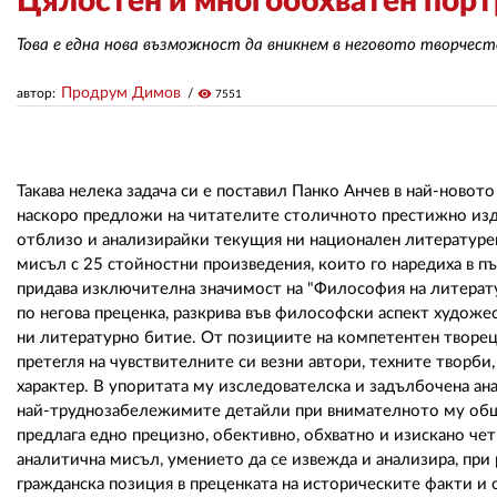
Цялостен и многообхватен порт
Това е една нова възможност да вникнем в неговото творчест
Продрум Димов
автор:
visibility
7551
Такава нелека задача си е поставил Панко Анчев в най-новот
наскоро предложи на читателите столичното престижно изда
отблизо и анализирайки текущия ни национален литературен
мисъл с 25 стойностни произведения, които го наредиха в п
придава изключителна значимост на "Философия на литературн
по негова преценка, разкрива във философски аспект художе
ни литературно битие. От позициите на компетентен творец
претегля на чувствителните си везни автори, техните творб
характер. В упоритата му изследователска и задълбочена ан
най-труднозабележимите детайли при внимателното му общув
предлага едно прецизно, обективно, обхватно и изискано че
аналитична мисъл, умението да се извежда и анализира, при
гражданска позиция в преценката на историческите факти и