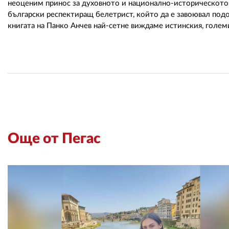
неоценим принос за духовното и национално-историческото н
български респектиращ белетрист, който да е завоювал подо
книгата на Панко Анчев най-сетне виждаме истинския, голем
Още от Пегас