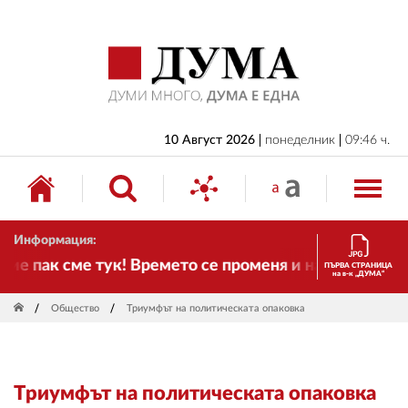
НАЧАЛО
БЪЛГАРИЯ
ИКОНОМИКА
ИЗБОРИ
10 Август 2026
понеделник
09:46 ч.
СВЯТ
ОБЩЕСТВО
Информация:
КУЛТУРА
е пак сме тук! Времето се променя и налага необход
ПЪРВА СТРАНИЦА
на в-к „ДУМА“
ЖИВОТ
Общество
Триумфът на политическата опаковка
СПОРТ
ПРИЛОЖЕНИЯ
Триумфът на политическата опаковка
ДРУГИ