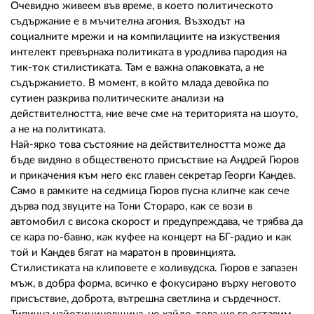
02 975 20 35
Очевидно живеем във време, в което политическото
съдържание е в мъчителна агония. Възходът на
социалните мрежи и на компилациите на изкуствения
интелект превърнаха политиката в уродлива пародия на
тик-ток стилистиката. Там е важна опаковката, а не
съдържанието. В момент, в който млада девойка по
сутиен разкрива политическите анализи на
действителността, ние вече сме на територията на шоуто,
а не на политиката.
Най-ярко това състояние на действителността може да
бъде видяно в общественото присъствие на Андрей Гюров
и прикачения към него екс главен секретар Георги Кандев.
Само в рамките на седмица Гюров пусна клипче как сече
дърва под звуците на Тони Стораро, как се вози в
автомобил с висока скорост и предупреждава, че трябва да
се кара по-бавно, как куфее на концерт на БГ-радио и как
той и Кандев бягат на маратон в провинцията.
Стилистиката на клиповете е холивудска. Гюров е запазен
мъж, в добра форма, всичко е фокусирано върху неговото
присъствие, доброта, вътрешна светлина и сърдечност.