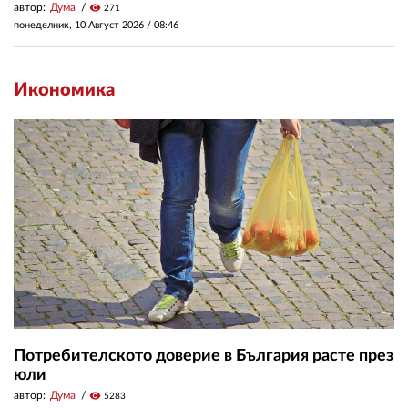
автор:
Дума
visibility
271
понеделник, 10 Август 2026 /
08:46
Икономика
Потребителското доверие в България расте през
юли
автор:
Дума
visibility
5283