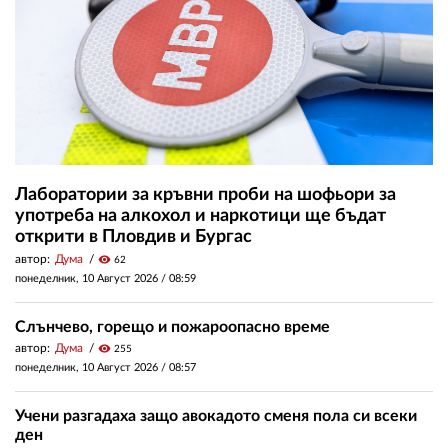
Лаборатории за кръвни проби на шофьори за
употреба на алкохол и наркотици ще бъдат
открити в Пловдив и Бургас
автор:
Дума
visibility
62
понеделник, 10 Август 2026 /
08:59
Слънчево, горещо и пожароопасно време
автор:
Дума
visibility
255
понеделник, 10 Август 2026 /
08:57
Учени разгадаха защо авокадото сменя пола си всеки
ден