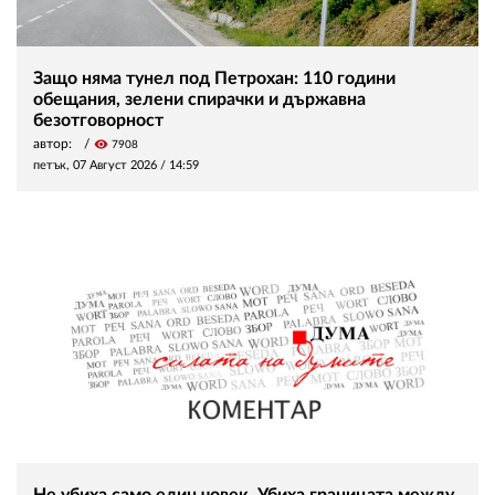
Защо няма тунел под Петрохан: 110 години
обещания, зелени спирачки и държавна
безотговорност
автор:
visibility
7908
петък, 07 Август 2026 /
14:59