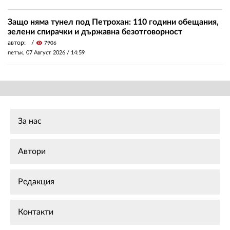
Защо няма тунел под Петрохан: 110 години обещания,
зелени спирачки и държавна безотговорност
автор:
visibility
7906
петък, 07 Август 2026 /
14:59
За нас
Автори
Редакция
Контакти