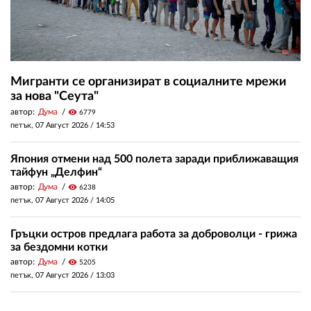
Мигранти се организират в социалните мрежи
за нова "Сеута"
автор:
Дума
visibility
6779
петък, 07 Август 2026 /
14:53
Япония отмени над 500 полета заради приближаващия
тайфун „Делфин“
автор:
Дума
visibility
6238
петък, 07 Август 2026 /
14:05
Гръцки остров предлага работа за доброволци - грижа
за бездомни котки
автор:
Дума
visibility
5205
петък, 07 Август 2026 /
13:03