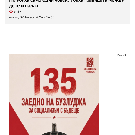
Не убиха само един човек. Убиха границата между
дете и палач
visibility
6489
петък, 07 Август 2026 /
14:55
Error9