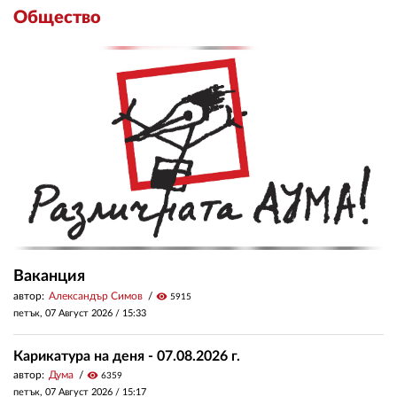
Общество
Ваканция
автор:
Александър Симов
visibility
5915
петък, 07 Август 2026 /
15:33
Карикатура на деня - 07.08.2026 г.
автор:
Дума
visibility
6359
петък, 07 Август 2026 /
15:17