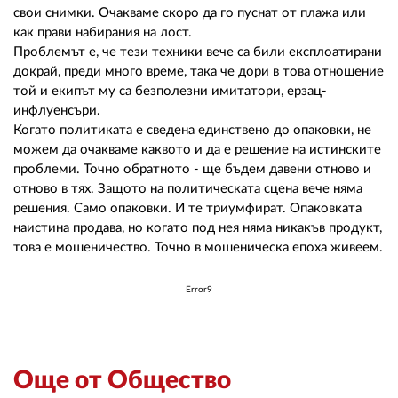
свои снимки. Очакваме скоро да го пуснат от плажа или
как прави набирания на лост.
Проблемът е, че тези техники вече са били експлоатирани
докрай, преди много време, така че дори в това отношение
той и екипът му са безполезни имитатори, ерзац-
инфлуенсъри.
Когато политиката е сведена единствено до опаковки, не
можем да очакваме каквото и да е решение на истинските
проблеми. Точно обратното - ще бъдем давени отново и
отново в тях. Защото на политическата сцена вече няма
решения. Само опаковки. И те триумфират. Опаковката
наистина продава, но когато под нея няма никакъв продукт,
това е мошеничество. Точно в мошеническа епоха живеем.
Error9
Още от Общество