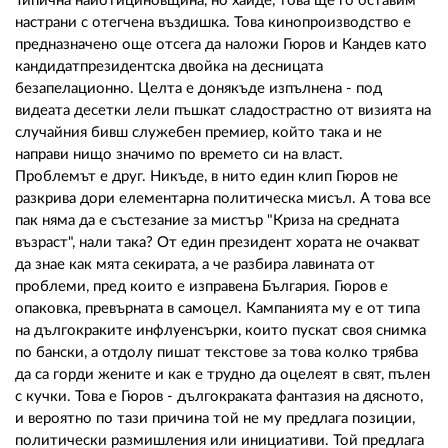
Типична найотициновщина, но хайде, това ще го оставим
настрани с отегчена въздишка. Това кинопроизводство е
предназначено още отсега да наложи Гюров и Кандев като
кандидатпрезидентска двойка на десницата
безапелационно. Целта е донякъде изпълнена - под
видеата десетки лели пъшкат сладострастно от визията на
случайния бивш служебен премиер, който така и не
направи нищо значимо по времето си на власт.
Проблемът е друг. Никъде, в нито един клип Гюров не
разкрива дори елементарна политическа мисъл. А това все
пак няма да е състезание за мистър "Криза на средната
възраст", нали така? От един президент хората не очакват
да знае как мята секирата, а че разбира лавината от
проблеми, пред които е изправена България. Гюров е
опаковка, превърната в самоцел. Кампанията му е от типа
на дългокраките инфлуенсърки, които пускат своя снимка
по бански, а отдолу пишат текстове за това колко трябва
да са горди жените и как е трудно да оцелеят в свят, пълен
с кучки. Това е Гюров - дългокраката фантазия на дясното,
и вероятно по тази причина той не му предлага позиции,
политически размишления или инициативи. Той предлага