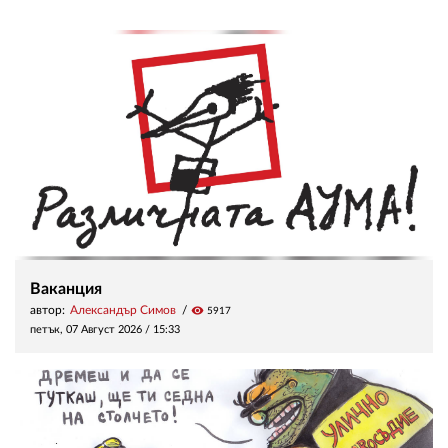
Ваканция
автор:
Александър Симов
visibility
5917
петък, 07 Август 2026 /
15:33