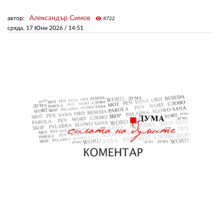
Александър Симов
автор:
visibility
4722
ЗА НАС
сряда, 17 Юни 2026 /
14:51
АВТОРИ
РЕДАКЦИЯ
КОНТАКТИ
РЕКЛАМА
АБОНАМЕНТ
УСЛОВИЯ ЗА ПОЛЗВАНЕ
ПОЛИТИКА ЗА БИСКВИТКИТЕ
ПОЛИТИКАТА ЗА
ПОВЕРИТЕЛНОСТ