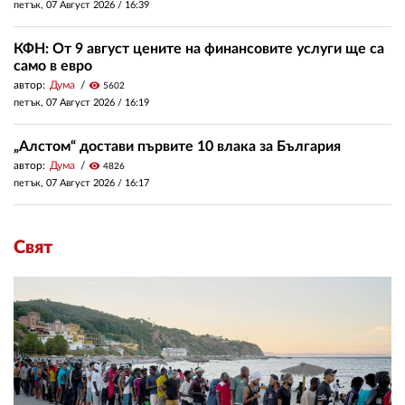
петък, 07 Август 2026 /
16:39
КФН: От 9 август цените на финансовите услуги ще са
само в евро
автор:
Дума
visibility
5602
петък, 07 Август 2026 /
16:19
„Алстом“ достави първите 10 влака за България
автор:
Дума
visibility
4826
петък, 07 Август 2026 /
16:17
Свят