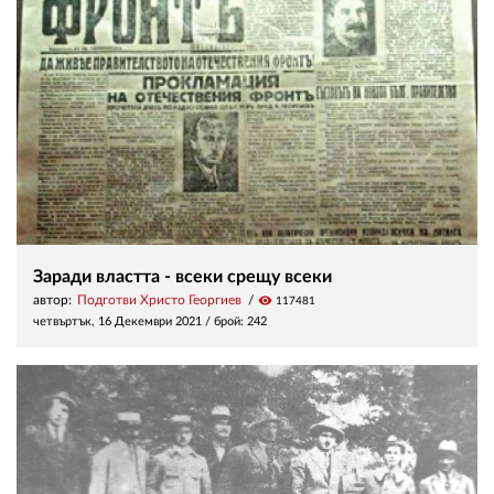
Заради властта - всеки срещу всеки
автор:
Подготви Христо Георгиев
visibility
117481
четвъртък, 16 Декември 2021
/ брой: 242