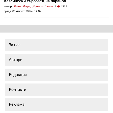
класически търговец на параноя
автор:
Дахер Фарид Дахер - Ламот
visibility
1756
сряда, 05 Август 2026 /
14:07
За нас
Автори
Редакция
Контакти
Реклама