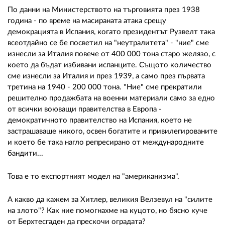
По данни на Министерството на търговията през 1938
година - по време на масираната атака срещу
демокрацията в Испания, когато президентът Рузвелт така
всеотдайно се бе посветил на "неутралитета" - "ние" сме
изнесли за Италия повече от 400 000 тона старо желязо, с
което да бъдат избивани испанците. Същото количество
сме изнесли за Италия и през 1939, а само през първата
третина на 1940 - 200 000 тона. "Ние" сме прекратили
решително продажбата на военни материали само за едно
от всички воюващи правителства в Европа -
демократичното правителство на Испания, което не
застрашаваше никого, освен богатите и привилегированите
и което бе така нагло репресирано от международните
бандити...
Това е то експортният модел на "американизма".
А какво да кажем за Хитлер, великия Велзевул на "силите
на злото"? Как ние помогнахме на куцото, но бясно куче
от Берхтесгаден да прескочи оградата?