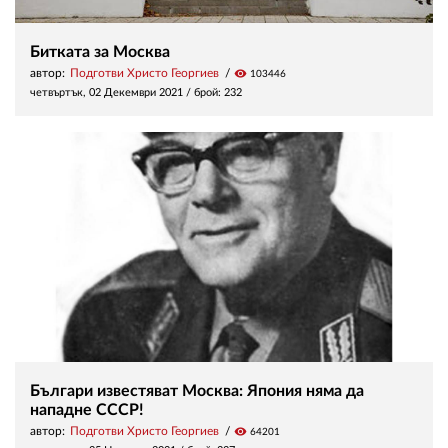
Битката за Москва
автор:
Подготви Христо Георгиев
visibility
103446
четвъртък, 02 Декември 2021
/ брой: 232
Българи известяват Москва: Япония няма да
нападне СССР!
автор:
Подготви Христо Георгиев
visibility
64201