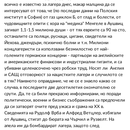
02 975 20 35
всичко е известно за лагера днес, макар малцина да се
интересуват от това, че (по последни данни на Полския
институт в София) от газ циклон Б, от глад и болести, от
чудовищните опити с хора на "медика" Менгеле в Аушвиц
загиват 1,1-1,5 милиона души - от тях евреите са 90 на сто,
останалите са поляци, руснаци, цигани, свидетели на
Йехова, джендъри, психично болни и т.н. Милиони
концлагеристи са използвани безмилостно от най-
големите германски концерни - партньори на английските
и американските финансови и индустриални гиганти, и са
убивани целенасочено чрез робски труд. Носят ли Англия
и САЩ отговорност за нацистките лагери и случилото се
в тях? Наивното оправдание, че не се е знаело какво се
случва, в последните две десетилетия окончателно се
срути. Да, те са били прекрасно информирани, но поради
политически, военни и бизнес съображения са предпочели
да си затворят очите пред ужаса и срама на ХХ в.
Сведенията на Рудолф Врба и Алфред Ветцлер, избягали
от Аушвиц, стигат до бюрата на Чърчил и Рузвелт. На
апела им да бомбардират лагера, защото след