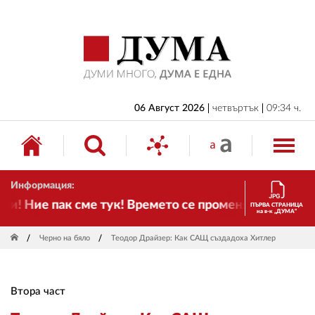
НАЧАЛО
БЪЛГАРИЯ
ИКОНОМИКА
ИЗБОРИ
06 Август 2026
четвъртък
09:34 ч.
СВЯТ
ОБЩЕСТВО
Информация:
КУЛТУРА
Ние пак сме тук! Времето се променя и налага необ
ПЪРВА СТРАНИЦА
на в-к „ДУМА“
ЖИВОТ
Черно на бяло
Теодор Драйзер: Как САЩ създадоха Хитлер
СПОРТ
ПРИЛОЖЕНИЯ
Втора част
ДРУГИ