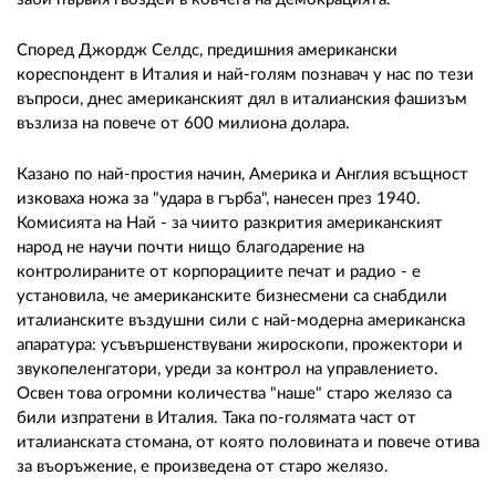
Според Джордж Селдс, предишния американски
кореспондент в Италия и най-голям познавач у нас по тези
въпроси, днес американският дял в италианския фашизъм
възлиза на повече от 600 милиона долара.
Казано по най-простия начин, Америка и Англия всъщност
изковаха ножа за "удара в гърба", нанесен през 1940.
Комисията на Най - за чиито разкрития американският
народ не научи почти нищо благодарение на
контролираните от корпорациите печат и радио - е
установила, че американските бизнесмени са снабдили
италианските въздушни сили с най-модерна американска
апаратура: усъвършенствувани жироскопи, прожектори и
звукопеленгатори, уреди за контрол на управлението.
Освен това огромни количества "наше" старо желязо са
били изпратени в Италия. Така по-голямата част от
италианската стомана, от която половината и повече отива
за въоръжение, е произведена от старо желязо.