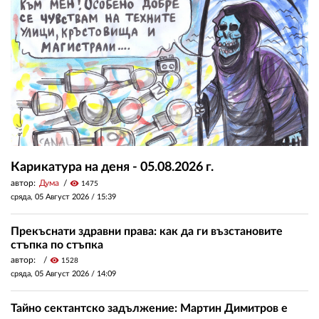
Карикатура на деня - 05.08.2026 г.
автор:
Дума
visibility
1475
сряда, 05 Август 2026 /
15:39
Прекъснати здравни права: как да ги възстановите
стъпка по стъпка
автор:
visibility
1528
сряда, 05 Август 2026 /
14:09
Тайно сектантско задължение: Мартин Димитров е