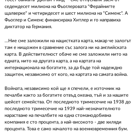
седемдесет милиона на Фьоглеровата "Ферайнигте
щалверке" и четиридесет и шест милиона на "Сименс". А
Фьоглер и Сименс финансираха Хитлер и го направиха
диктатор на Германия.
...Ние сме заложили на нацистката карта, макар че залогът
там е нищожен в сравнение със залога ни на английската
карта. В действителност обаче не сме заложили нито на
едната, нито на другата карта, а на картата на
интернационала на богатите, за да бъде той надеждно
защитен, независимо от кого, на картата на самата война.
Войната, независимо кой ще я спечели, е източник на
печалби както за богатите отвъд океана, тъй и за нашите
шейсет семейства. От последното тримесечие на 1938 до
последното тримесечие на 1939 най-незначителното
нарастване на печалбите на една стоманодобивна
компания е сто процента, а най-високото - две хиляди
процента. Това е само началото на военновременния бум.