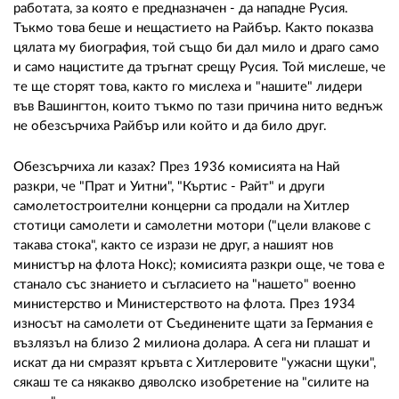
работата, за която е предназначен - да нападне Русия.
Тъкмо това беше и нещастието на Райбър. Както показва
цялата му биография, той също би дал мило и драго само
и само нацистите да тръгнат срещу Русия. Той мислеше, че
те ще сторят това, както го мислеха и "нашите" лидери
във Вашингтон, които тъкмо по тази причина нито веднъж
не обезсърчиха Райбър или който и да било друг.
Обезсърчиха ли казах? През 1936 комисията на Най
разкри, че "Прат и Уитни", "Къртис - Райт" и други
самолетостроителни концерни са продали на Хитлер
стотици самолети и самолетни мотори ("цели влакове с
такава стока", както се изрази не друг, а нашият нов
министър на флота Нокс); комисията разкри още, че това е
станало със знанието и съгласието на "нашето" военно
министерство и Министерството на флота. През 1934
износът на самолети от Съединените щати за Германия е
възлязъл на близо 2 милиона долара. А сега ни плашат и
искат да ни смразят кръвта с Хитлеровите "ужасни щуки",
сякаш те са някакво дяволско изобретение на "силите на