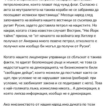
петролоносачи, които плават под чужд флаг. Съгласно с
акта за неутралитета на такива кораби не се забранява да
посещават испански пристанища." Месеци наред след
започването на войната нашите вестници се съсипаха да
ругаят Русия, задето доставяла петрол на нацистите. Но
накрая, когато стана известен случаят Вестрик, "Ню Йорк
таймс" призна, че "от началото на войната хер Хитлер е
получил от Америка много повече петрол, отколкото е
получил или изобщо би могъл да получи от Русия".
Когато нашите лицемерни управници се сблъскат е такива
факти, те вдигат безпомощно ръце и мънкат, че това са
недостатъците на демокрацията, че бизнесмените били
"свободни дейци", които можели да постъпват както си
щат, при условие че не нарушават закона (разбирай: при
условие, че заобикалят закона и се подиграват с него). Това
е най-голямата лъжа, измисляна някога... А демокрация, в
която липсва информация, изобщо не е демокрация.
Ако мнозинството от нашия народ има думата по този