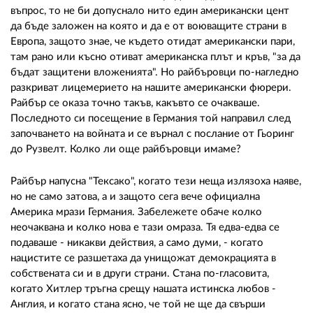
въпрос, то не би допуснало нито един американски цент
да бъде заложен на която и да е от воюващите страни в
Европа, защото знае, че където отидат американски пари,
там рано или късно отиват американска плът и кръв, "за да
бъдат защитени вложенията". Но райбъровци по-нагледно
разкриват лицемерието на нашите американски фюрери.
Райбър се оказа точно такъв, какъвто се очакваше.
Последното си посещение в Германия той направил след
започването на войната и се върнал с послание от Гьоринг
до Рузвелт. Колко ли още райбъровци имаме?
Райбър напусна "Тексако", когато тези неща излязоха наяве,
но не само затова, а и защото сега вече официална
Америка мрази Германия. Забележете обаче колко
неочаквана и колко нова е тази омраза. Тя едва-едва се
подаваше - никакви действия, а само думи, - когато
нацистите се разшетаха да унищожат демокрацията в
собствената си и в други страни. Стана по-гласовита,
когато Хитлер тръгна срещу нашата истинска любов -
Англия, и когато стана ясно, че той не ще да свърши