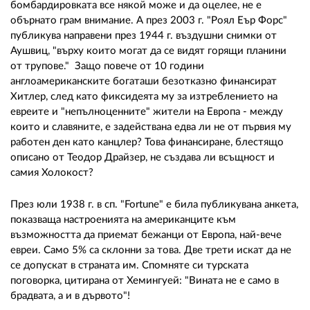
бомбардировката все някой може и да оцелее, не е
обърнато грам внимание. А през 2003 г. "Роял Еър Форс"
публикува направени през 1944 г. въздушни снимки от
Аушвиц, "върху които могат да се видят горящи планини
от трупове." Защо повече от 10 години
англоамериканските богаташи безотказно финансират
Хитлер, след като фиксидеята му за изтреблението на
евреите и "непълноценните" жители на Европа - между
които и славяните, е задействана едва ли не от първия му
работен ден като канцлер? Това финансиране, блестящо
описано от Теодор Драйзер, не създава ли всъщност и
самия Холокост?
През юли 1938 г. в сп. "Fortune" е била публикувана анкета,
показваща настроенията на американците към
възможността да приемат бежанци от Европа, най-вече
евреи. Само 5% са склонни за това. Две трети искат да не
се допускат в страната им. Спомняте си турската
поговорка, цитирана от Хемингуей: "Вината не е само в
брадвата, а и в дървото"!