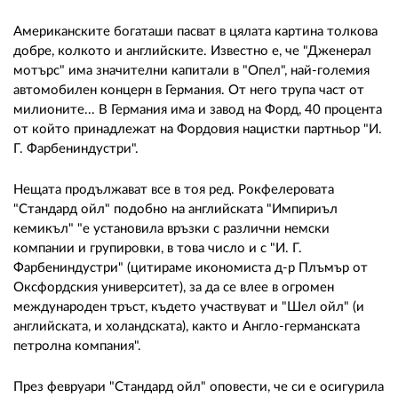
Американските богаташи пасват в цялата картина толкова
добре, колкото и английските. Известно е, че "Дженерал
мотърс" има значителни капитали в "Опел", най-големия
автомобилен концерн в Германия. От него трупа част от
милионите... В Германия има и завод на Форд, 40 процента
от който принадлежат на Фордовия нацистки партньор "И.
Г. Фарбениндустри".
Нещата продължават все в тоя ред. Рокфелеровата
"Стандард ойл" подобно на английската "Импириъл
кемикъл" "е установила връзки с различни немски
компании и групировки, в това число и с "И. Г.
Фарбениндустри" (цитираме икономиста д-р Плъмър от
Оксфордския университет), за да се влее в огромен
международен тръст, където участвуват и "Шел ойл" (и
английската, и холандската), както и Англо-германската
петролна компания".
През февруари "Стандард ойл" оповести, че си е осигурила