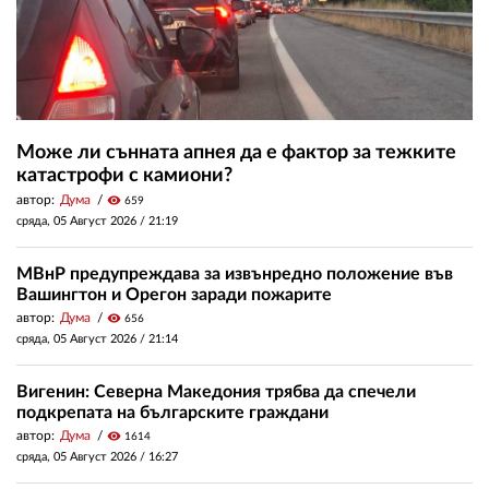
Може ли сънната апнея да е фактор за тежките
катастрофи с камиони?
автор:
Дума
visibility
659
сряда, 05 Август 2026 /
21:19
МВнР предупреждава за извънредно положение във
Вашингтон и Орегон заради пожарите
автор:
Дума
visibility
656
сряда, 05 Август 2026 /
21:14
Вигенин: Северна Македония трябва да спечели
подкрепата на българските граждани
автор:
Дума
visibility
1614
сряда, 05 Август 2026 /
16:27