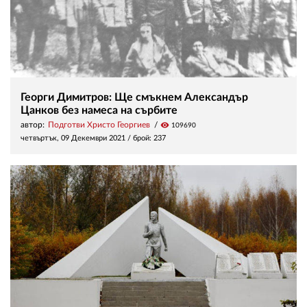
Георги Димитров: Ще смъкнем Александър
Цанков без намеса на сърбите
автор:
Подготви Христо Георгиев
visibility
109690
четвъртък, 09 Декември 2021
/ брой: 237