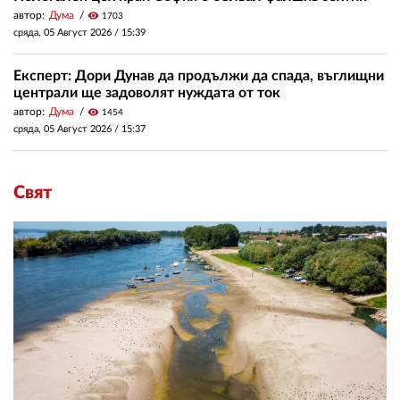
автор:
Дума
visibility
1703
сряда, 05 Август 2026 /
15:39
Експерт: Дори Дунав да продължи да спада, въглищни
централи ще задоволят нуждата от ток
автор:
Дума
visibility
1454
сряда, 05 Август 2026 /
15:37
Свят