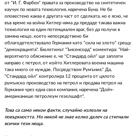
от "И. Г. Фарбен" правата за производство на синтетичен
каучук по новата технология, наречена Буна. Не бе
оповестено каква е другата част от сделката, но е ясно, че
във време на война Хитлер няма да предаде такава важна
технология на един потенциален враг, без да получи в
замяна нещо, което непосредствено би
облагодетелствувало Германия като "сила на злото" срещу
"демокрацията". Бюлетинът "Ънсенсорд" коментира: "Най-
вероятното обяснение е, че "Стандард ойл" ще заплати
направо с петрол, от който Хитлеровата военна машина
така много се нуждае. Посредством Румъния." Да,
"Стандард ойл" контролира 12 процента от цялото
румънско производство на петрол и продава петрол на
Германия чрез една своя компания, наречена "Дойч-
американише петролеум гезелшафт".
Това са само някои факти, случайно излезли на
повърхността. Но никой не знае колко далеч са стигнали
всички тези неща.