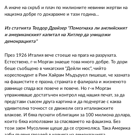
А иначе на скръб и плач по милионите невинни жертви на
нацизма добре го докарахме и тази година...
Из статията Теодор Драйзер "Помогнаха ли английският
и американският капитал на Хитлер да унищожи
демокрацията"
През 1926 Италия вече стоеше на прага на разрухата.
Естествено, г-н Морган знаеше това много добре. То дори
беше съобщено в чикагския "Дейли нюс", чийто
кореспондент в Рим Хайрам Мъдъруел пишеше, че хазната
на фашистите е празна, страната е фалирала и жизненото
равнище спада все повече и повече. Но г-н Морган
упражняваше достатъчен контрол над нашия печат, за да
представи съвсем друга картина и да подчертае с каква
удивителна точност се движели сега италианските
влакове. И бяха пуснати облигации за 100 милиона долара,
които бяха използвани за спасяването на фашизма. Без
този заем Мусолини щеше да се сгромоляса. Така Америка
заби първия гвоздей в ковчега на демокрацията.