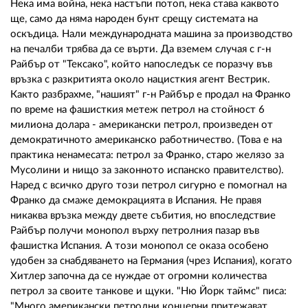
Нека има война, нека настъпи потоп, нека става каквото
ще, само да няма народен бунт срещу системата на
оскъдица. Нали международната машина за производство
на печалби трябва да се върти. Да вземем случая с г-н
Райбър от "Тексако", който напоследък се поразчу във
връзка с разкритията около нацисткия агент Вестрик.
Както разбрахме, "нашият" г-н Райбър е продал на Франко
по време на фашисткия метеж петрол на стойност 6
милиона долара - американски петрол, произведен от
демократичното американско работничество. (Това е на
практика ненамесата: петрол за Франко, старо желязо за
Мусолини и нищо за законното испанско правителство).
Наред с всичко друго този петрол сигурно е помогнал на
Франко да смаже демокрацията в Испания. Не правя
никаква връзка между двете събития, но впоследствие
Райбър получи монопол върху петролния пазар във
фашистка Испания. А този монопол се оказа особено
удобен за снабдяването на Германия (чрез Испания), когато
Хитлер започна да се нуждае от огромни количества
петрол за своите танкове и щуки. "Ню Йорк таймс" писа:
"Много американски петролни концерни притежават