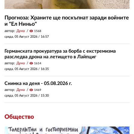
Прогноза: Храните ще поскъпнат заради войните
и "Ел Ниньо"
автор:
Дума
visibility
1568
сряда, 05 Август 2026 /
16:57
Германската прокуратура за борба с екстремизма
разследва дрона на летището в Лайпциг
автор:
Дума
visibility
1614
сряда, 05 Август 2026 /
16:35
Снимка на деня - 05.08.2026 г.
автор:
Дума
visibility
1469
сряда, 05 Август 2026 /
15:30
Общество