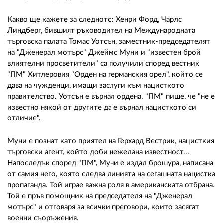
Какво ще кажете за следното: Хенри Форд, Чарлс
Линдберг, бившият ръководител на Международната
търговска палата Томас Уотсън, заместник-председателят
на "Дженерал мотърс" Джеймс Муни и "известен брой
влиятелни просветители" са получили според вестник
"ПМ" Хитлеровия "Орден на германския орел", който се
дава на чужденци, имащи заслуги към нацисткото
правителство. Уотсън е върнал ордена. "ПМ" пише, че "не е
известно някой от другите да е върнал нацисткото си
отличие".
Муни е познат като приятел на Герхард Вестрик, нацисткия
търговски агент, който доби нежелана известност...
Напоследък според "ПМ", Муни е издал брошура, написана
от самия него, която следва линията на сегашната нацистка
пропаганда. Той играе важна роля в американската отбрана.
Той е пръв помощник на председателя на "Дженерал
мотърс" и отговаря за всички преговори, които засягат
военни съоръжения.