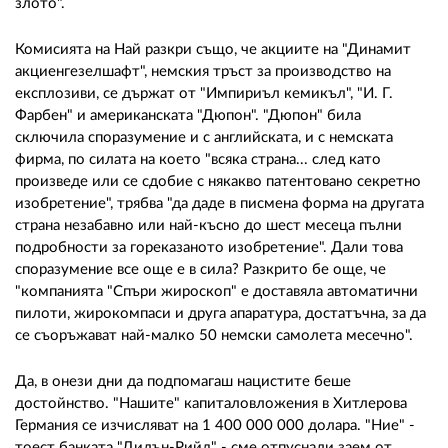
злото".
Комисията на Най разкри също, че акциите на "Динамит
акциенгезелшафт", немския тръст за производство на
експлозиви, се държат от "Импириъл кемикъл", "И. Г.
Фарбен" и американската "Дюпон". "Дюпон" била
сключила споразумение и с английската, и с немската
фирма, по силата на което "всяка страна... след като
произведе или се сдобие с някакво патентовано секретно
изобретение", трябва "да даде в писмена форма на другата
страна незабавно или най-късно до шест месеца пълни
подробности за гореказаното изобретение". Дали това
споразумение все още е в сила? Разкрито бе още, че
"компанията "Спъри жироскоп" е доставяла автоматични
пилоти, жирокомпаси и друга апаратура, достатъчна, за да
се съоръжават най-малко 50 немски самолета месечно".
Да, в онези дни да подпомагаш нацистите беше
достойнство. "Нашите" капиталовложения в Хитлерова
Германия се изчисляват на 1 400 000 000 долара. "Ние" -
тоест банката "Дилън-Рийд" - сме отпуснали заем от