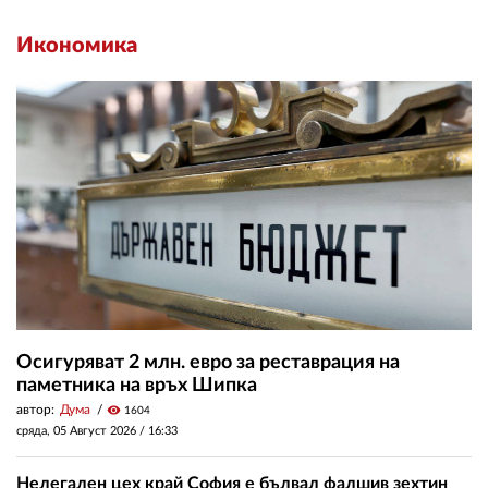
Икономика
Осигуряват 2 млн. евро за реставрация на
паметника на връх Шипка
автор:
Дума
visibility
1604
сряда, 05 Август 2026 /
16:33
Нелегален цех край София е бълвал фалшив зехтин