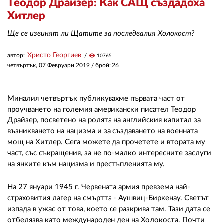
Теодор Драйзер: Как САЩ създадоха
Хитлер
ЗА НАС
Ще се извинят ли Щатите за последвалия Холокост?
АВТОРИ
Христо Георгиев
автор:
visibility
10765
РЕДАКЦИЯ
четвъртък, 07 Февруари 2019
/ брой: 26
КОНТАКТИ
Миналия четвъртък публикувахме първата част от
РЕКЛАМА
проучването на големия американски писател Теодор
Драйзер, посветено на ролята на английския капитал за
АБОНАМЕНТ
възникването на нацизма и за създаването на военната
мощ на Хитлер. Сега можете да прочетете и втората му
УСЛОВИЯ ЗА ПОЛЗВАНЕ
част, със съкращения, за не по-малко интересните заслуги
на янките към нацизма и престъпленията му.
ПОЛИТИКА ЗА БИСКВИТКИТЕ
ПОЛИТИКАТА ЗА
На 27 януари 1945 г. Червената армия превзема най-
ПОВЕРИТЕЛНОСТ
страховития лагер на смъртта - Аушвиц-Биркенау. Светът
изпада в ужас от това, което се разкрива там. Тази дата се
отбелязва като международен ден на Холокоста. Почти