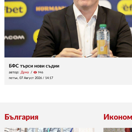
БФС търси нови съдии
автор:
Дума
visibility
946
петък, 07 Август 2026 /
14:17
България
Иконом