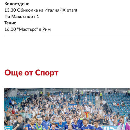
Колоездене
13.30 Обиколка на Италия (IX етап)
По Макс спорт 1
Тенис
16.00 "Мастърс" в Рим
Още от Спорт