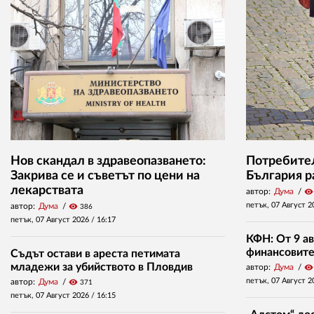
Нов скандал в здравеопазването:
Потребител
Закрива се и съветът по цени на
България р
лекарствата
автор:
Дума
visibility
петък, 07 Август 2
автор:
Дума
visibility
386
петък, 07 Август 2026 /
16:17
КФН: От 9 ав
финансовите 
Съдът остави в ареста петимата
младежи за убийството в Пловдив
автор:
Дума
visibility
петък, 07 Август 2
автор:
Дума
visibility
371
петък, 07 Август 2026 /
16:15