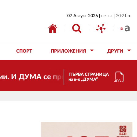
НАЧАЛО
07 Август 2026
петък
20:21 ч.
БЪЛГАРИЯ
ИКОНОМИКА
ИЗБОРИ
СПОРТ
ПРИЛОЖЕНИЯ
ДРУГИ
СВЯТ
ОБЩЕСТВО
ПЪРВА СТРАНИЦА
МА се променя и става електронно изд
на в-к „ДУМА“
КУЛТУРА
ЖИВОТ
СПОРТ
ПРИЛОЖЕНИЯ
ДРУГИ