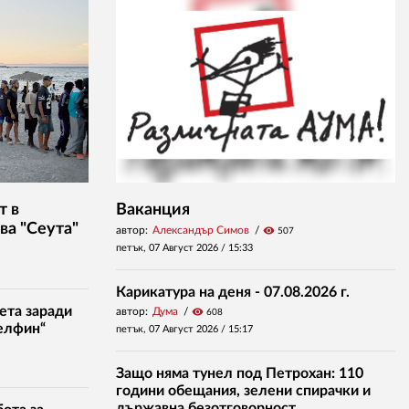
т в
Ваканция
ва "Сеута"
автор:
Александър Симов
visibility
507
петък, 07 Август 2026 /
15:33
Карикатура на деня - 07.08.2026 г.
ета заради
автор:
Дума
visibility
608
елфин“
петък, 07 Август 2026 /
15:17
Защо няма тунел под Петрохан: 110
години обещания, зелени спирачки и
държавна безотговорност