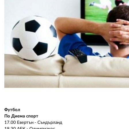
Футбол
По Диема спорт
17.00 Евертън - Съндърланд
19.30 АЕК - Олимпиакос