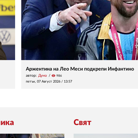
Аржентина на Лео Меси подкрепи Инфантино
автор:
Дума
visibility
986
петък, 07 Август 2026 /
13:57
ика
Свят