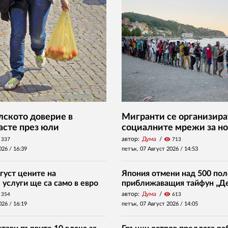
ското доверие в
Мигранти се организира
асте през юли
социалните мрежи за но
автор:
Дума
visibility
337
713
026 /
16:39
петък, 07 Август 2026 /
14:53
густ цените на
Япония отмени над 500 пол
услуги ще са само в евро
приближаващия тайфун „Д
автор:
Дума
visibility
354
613
026 /
16:19
петък, 07 Август 2026 /
14:05