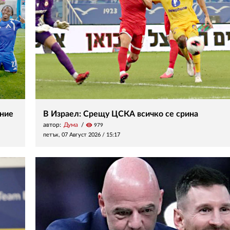
ение
В Израел: Срещу ЦСКА всичко се срина
автор:
Дума
visibility
979
петък, 07 Август 2026 /
15:17