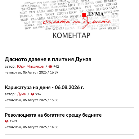
Дясното давене в плиткия Дунав
автор:
Юри Михалков
visibility
942
четвъртък, 06 Август 2026 /
16:37
Карикатура на деня - 06.08.2026 г.
автор:
Дума
visibility
936
четвъртък, 06 Август 2026 /
15:33
Революцията на богатите срещу бедните
visibility
1263
четвъртък, 06 Август 2026 /
14:33