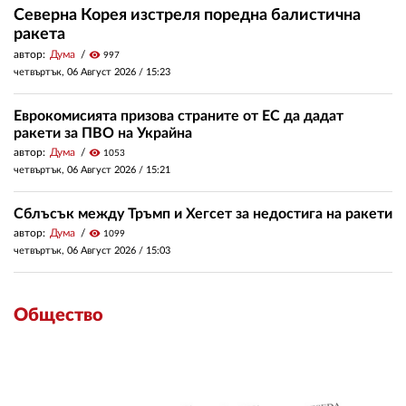
Северна Корея изстреля поредна балистична
ракета
автор:
Дума
visibility
997
четвъртък, 06 Август 2026 /
15:23
Еврокомисията призова страните от ЕС да дадат
ракети за ПВО на Украйна
автор:
Дума
visibility
1053
четвъртък, 06 Август 2026 /
15:21
Сблъсък между Тръмп и Хегсет за недостига на ракети
автор:
Дума
visibility
1099
четвъртък, 06 Август 2026 /
15:03
Общество