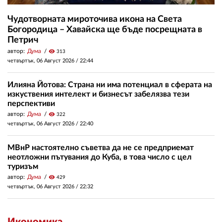
Чудотворната мироточива икона на Света
Богородица – Хавайска ще бъде посрещната в
Петрич
автор:
Дума
visibility
313
четвъртък, 06 Август 2026 /
22:44
Илияна Йотова: Страна ни има потенциал в сферата на
изкуствения интелект и бизнесът забелязва тези
перспективи
автор:
Дума
visibility
322
четвъртък, 06 Август 2026 /
22:40
МВнР настоятелно съветва да не се предприемат
неотложни пътувания до Куба, в това число с цел
туризъм
автор:
Дума
visibility
429
четвъртък, 06 Август 2026 /
22:32