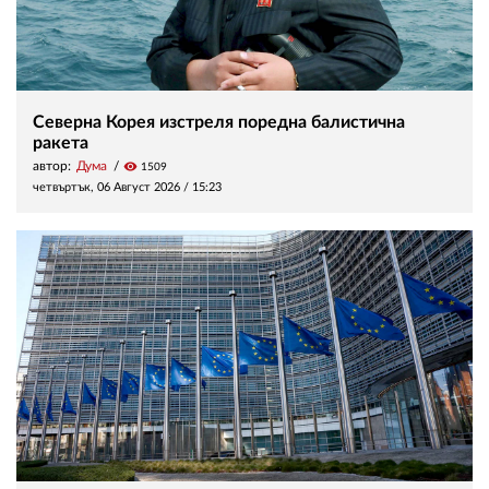
Северна Корея изстреля поредна балистична
ракета
автор:
Дума
visibility
1509
четвъртък, 06 Август 2026 /
15:23