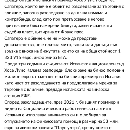
02 975 20 35
Срещу бившия испански премиер Хосе Луис Родригес
Сапатеро, който вече е обект на разследване за търговия с
влияние, започна разследване за данъчна измама и
контрабанда, след като при претърсване в негово
притежание бяха намерени бижута, заяви испанската
съдебна власт, цитирана от Франс прес.
Сапатеро е обвинен, че не може да представи
доказателства, че е платил мита, такси или данъци във
връзка с вноса на бижутата, които са на обща стойност 1
323 915 евро, информира БТА.
Преди три седмици съдията от Испанския национален съд
Хосе Луис Калама разпореди блокиране на близо половин
милион евро от сметките на бившия премиер на Испания
като част от разследването на предполагаема мрежа за
търговия с влияние, предаде испанската новинарска
агенция ЕФЕ.
Според разследващите, през 2021 г. бившият премиер и
лидер на Социалистическата работническа партия в
Испания е използвал влиянието си и е лобирал за
отпускането на финансовата помощ в размер на 53 млн.
евро за авиокомпанията "Плус ултра", срещу което е