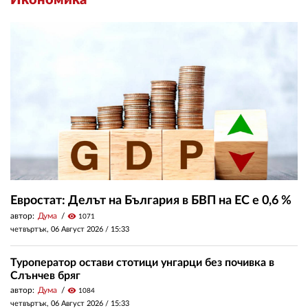
Икономика
Евростат: Делът на България в БВП на ЕС е 0,6 %
автор:
Дума
visibility
1071
четвъртък, 06 Август 2026 /
15:33
Туроператор остави стотици унгарци без почивка в
Слънчев бряг
автор:
Дума
visibility
1084
четвъртък, 06 Август 2026 /
15:33