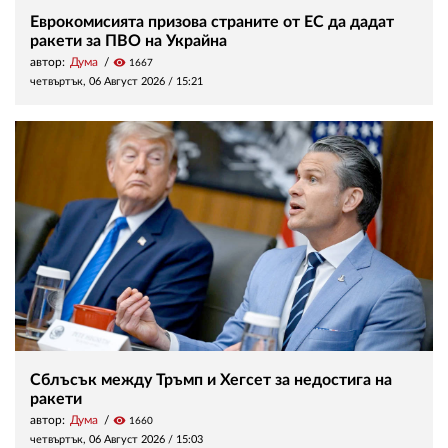
Еврокомисията призова страните от ЕС да дадат
ракети за ПВО на Украйна
автор:
Дума
visibility
1667
четвъртък, 06 Август 2026 /
15:21
Сблъсък между Тръмп и Хегсет за недостига на
ракети
автор:
Дума
visibility
1660
четвъртък, 06 Август 2026 /
15:03