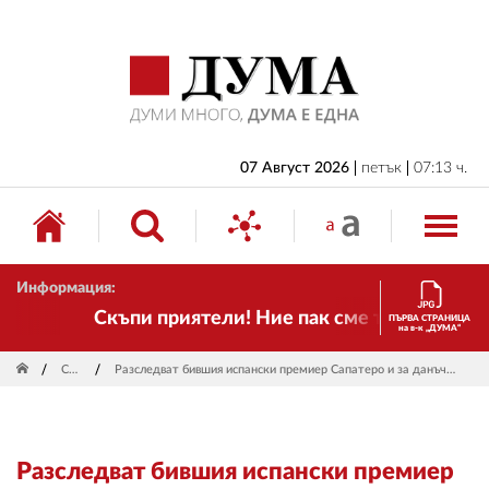
НАЧАЛО
БЪЛГАРИЯ
ИКОНОМИКА
ИЗБОРИ
07 Август 2026
петък
07:13 ч.
СВЯТ
ОБЩЕСТВО
Информация:
КУЛТУРА
Скъпи приятели! Ние пак сме тук! Времето с
ПЪРВА СТРАНИЦА
на в-к „ДУМА“
ЖИВОТ
Свят
Разследват бившия испански премиер Сапатеро и за данъчна измама
СПОРТ
ПРИЛОЖЕНИЯ
Разследват бившия испански премиер
ДРУГИ