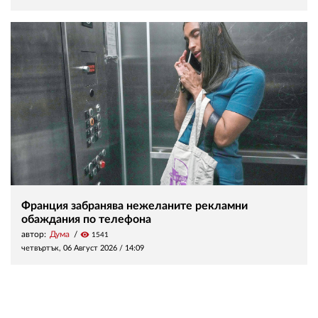
Франция забранява нежеланите рекламни
обаждания по телефона
автор:
Дума
visibility
1541
четвъртък, 06 Август 2026 /
14:09