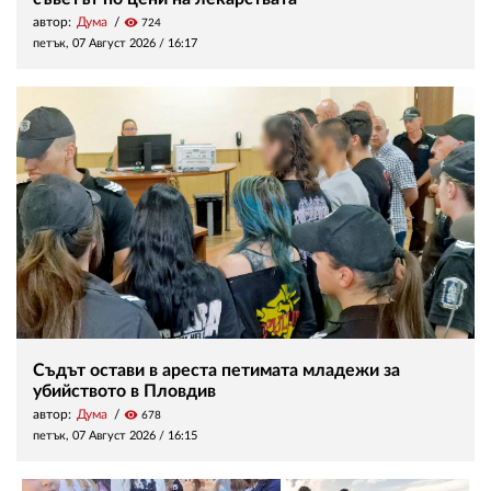
автор:
Дума
visibility
724
петък, 07 Август 2026 /
16:17
Съдът остави в ареста петимата младежи за
убийството в Пловдив
автор:
Дума
visibility
678
петък, 07 Август 2026 /
16:15