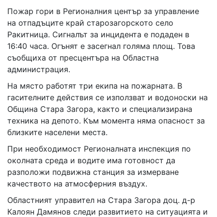
02 975 20 35
Пожар гори в Регионалния център за управление
на отпадъците край старозагорското село
Ракитница. Сигналът за инцидента е подаден в
16:40 часа. Огънят е засегнал голяма площ. Това
съобщиха от пресцентъра на Областна
администрация.
На място работят три екипа на пожарната. В
гасителните действия се използват и водоноски на
Община Стара Загора, както и специализирана
техника на депото. Към момента няма опасност за
близките населени места.
При необходимост Регионалната инспекция по
околната среда и водите има готовност да
разположи подвижна станция за измерване
качеството на атмосферния въздух.
Областният управител на Стара Загора доц. д-р
Калоян Дамянов следи развитието на ситуацията и