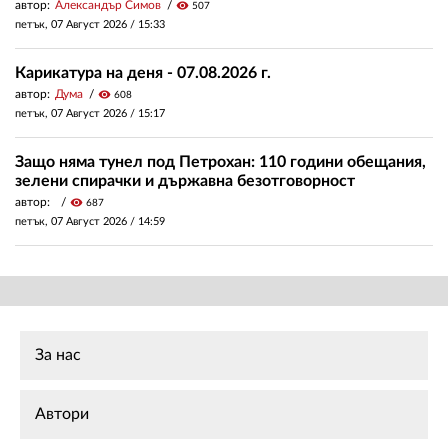
автор:
Александър Симов
visibility
507
петък, 07 Август 2026 /
15:33
Карикатура на деня - 07.08.2026 г.
автор:
Дума
visibility
608
петък, 07 Август 2026 /
15:17
Защо няма тунел под Петрохан: 110 години обещания,
зелени спирачки и държавна безотговорност
автор:
visibility
687
петък, 07 Август 2026 /
14:59
За нас
Автори