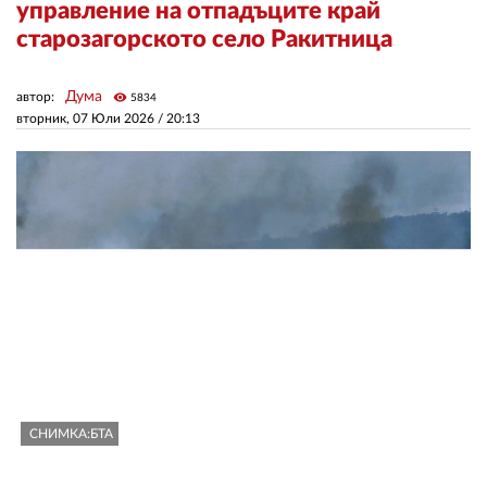
управление на отпадъците край
старозагорското село Ракитница
ЗА НАС
Дума
автор:
visibility
АВТОРИ
5834
вторник, 07 Юли 2026 /
20:13
РЕДАКЦИЯ
КОНТАКТИ
РЕКЛАМА
АБОНАМЕНТ
УСЛОВИЯ ЗА ПОЛЗВАНЕ
ПОЛИТИКА ЗА БИСКВИТКИТЕ
ПОЛИТИКАТА ЗА
ПОВЕРИТЕЛНОСТ
СНИМКА:БТА