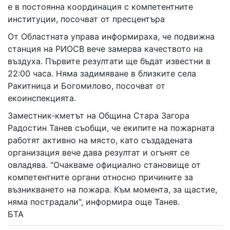
е в постоянна координация с компетентните
институции, посочват от пресцентъра
От Областната управа информираха, че подвижна
станция на РИОСВ вече замерва качеството на
въздуха. Първите резултати ще бъдат известни в
22:00 часа. Няма задимяване в близките села
Ракитница и Богомилово, посочват от
екоинспекцията.
Заместник-кметът на Община Стара Загора
Радостин Танев съобщи, че екипите на пожарната
работят активно на място, като създадената
организация вече дава резултат и огънят се
овладява. "Очакваме официално становище от
компетентните органи относно причините за
възникването на пожара. Към момента, за щастие,
няма пострадали", информира още Танев.
БТА