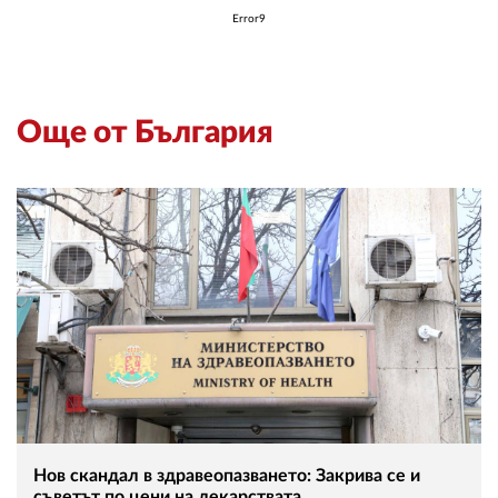
Error9
Още от България
Нов скандал в здравеопазването: Закрива се и
съветът по цени на лекарствата