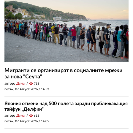
Мигранти се организират в социалните мрежи
за нова "Сеута"
автор:
Дума
visibility
713
петък, 07 Август 2026 /
14:53
Япония отмени над 500 полета заради приближаващия
тайфун „Делфин“
автор:
Дума
visibility
613
петък, 07 Август 2026 /
14:05