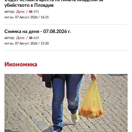
убийството в Пловдив
автор:
Дума
visibility
371
петък, 07 Август 2026 /
16:15
Снимка на деня - 07.08.2026 г.
автор:
Дума
visibility
619
петък, 07 Август 2026 /
15:30
Икономика