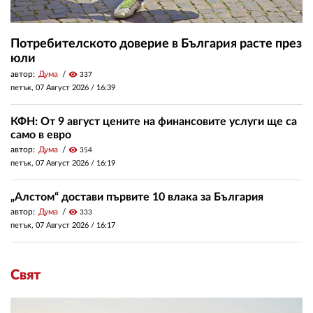
Потребителското доверие в България расте през
юли
автор:
Дума
visibility
337
петък, 07 Август 2026 /
16:39
КФН: От 9 август цените на финансовите услуги ще са
само в евро
автор:
Дума
visibility
354
петък, 07 Август 2026 /
16:19
„Алстом“ достави първите 10 влака за България
автор:
Дума
visibility
333
петък, 07 Август 2026 /
16:17
Свят