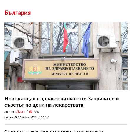
България
Нов скандал в здравеопазването: Закрива се и
съветът по цени на лекарствата
автор:
Дума
visibility
386
петък, 07 Август 2026 /
16:17
Съдът остави в ареста петимата младежи за