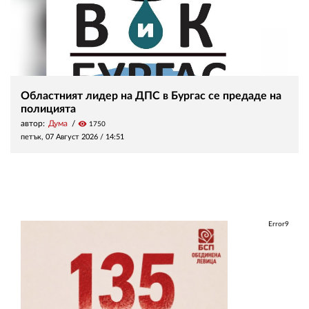
Областният лидер на ДПС в Бургас се предаде на
полицията
автор:
Дума
visibility
1750
петък, 07 Август 2026 /
14:51
Error9