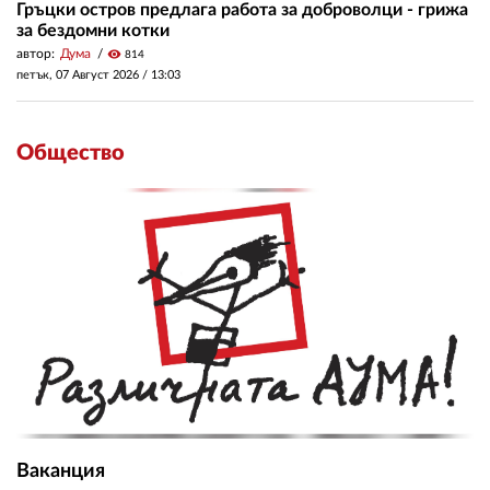
Гръцки остров предлага работа за доброволци - грижа
за бездомни котки
автор:
Дума
visibility
814
петък, 07 Август 2026 /
13:03
Общество
Ваканция