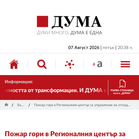
НАЧАЛО
БЪЛГАРИЯ
ИКОНОМИКА
ИЗБОРИ
07 Август 2026
петък
20:38 ч.
СВЯТ
ОБЩЕСТВО
Информация:
КУЛТУРА
имостта от трансформации. И ДУМА се променя и став
ПЪРВА СТРАНИЦА
на в-к „ДУМА“
ЖИВОТ
България
Пожар гори в Регионалния център за управление на отпадъците край старозагорското село Ракитница
СПОРТ
ПРИЛОЖЕНИЯ
Пожар гори в Регионалния център за
ДРУГИ