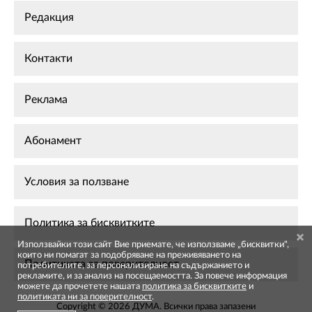
Редакция
Контакти
Реклама
Абонамент
Условия за ползване
Политика за бисквитките
Използвайки този сайт Вие приемате, че използваме „бисквитки",
които ни помагат за подобряване на преживяването на
Политиката за поверителност
потребителите, за персонализиране на съдържанието и
рекламите, и за анализ на посещаемостта. За повече информация
можете да прочетете нашата
политика за бисквитките
и
политиката ни за поверителност
.
Copyright © 2026 ДУМА. Всички права запазени