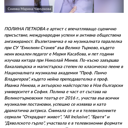
02 975 20 35
Снимка Марина Чамуркова
ПОЛИНА ПЕТКОВА е артист с впечатляващо сценично
присъствие, международни успехи и активна обществена
ангажираност. Възпитаничка е на музикалната паралелка
при СУ "Емилиян Станев" във Велико Търново, където
неин вокален педагог е Мария Касабова, и пет години
изучава китара при Николай Минев. По-късно завършва
бакалавърска и магистърска степен по класическо пеене в
Националната музикална академия "Проф. Панчо
Владигеров", където нейна преподавателка е проф.
Иванка Нинова, и актьорско майсторство в Нов български
университет в София. Полина е част от състава на
Великотърновския театър от 2016 г., участва във всички
музикални постановки, успешно се изявява и като
драматична актриса. Снимала се е и в телевизионните
сериали "Откраднат живот", "All Inclusive", "Братя" и
"Дяволското гърло", участвала е в телевизионни формати