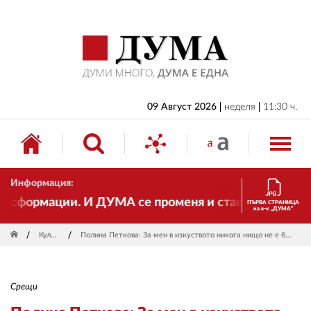
НАЧАЛО
БЪЛГАРИЯ
ИКОНОМИКА
ИЗБОРИ
09 Август 2026
неделя
11:30 ч.
СВЯТ
ОБЩЕСТВО
Информация:
КУЛТУРА
рмации. И ДУМА се променя и става електронно изда
ПЪРВА СТРАНИЦА
на в-к „ДУМА“
ЖИВОТ
Култура
Полина Петкова: За мен в изкуството никога нищо не е било "на всяка цена"
СПОРТ
ПРИЛОЖЕНИЯ
Срещи
ДРУГИ