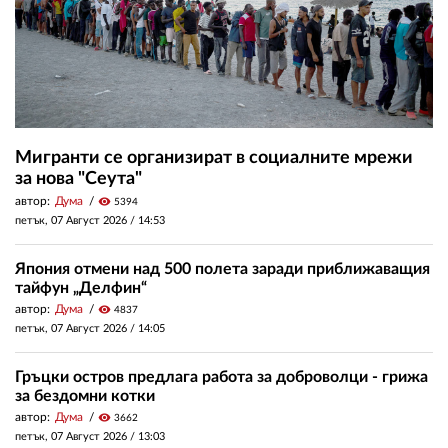
Мигранти се организират в социалните мрежи
за нова "Сеута"
автор:
Дума
visibility
5394
петък, 07 Август 2026 /
14:53
Япония отмени над 500 полета заради приближаващия
тайфун „Делфин“
автор:
Дума
visibility
4837
петък, 07 Август 2026 /
14:05
Гръцки остров предлага работа за доброволци - грижа
за бездомни котки
автор:
Дума
visibility
3662
петък, 07 Август 2026 /
13:03