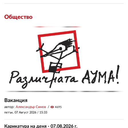
Общество
Ваканция
автор:
Александър Симов
visibility
4695
петък, 07 Август 2026 /
15:33
Карикатура на деня - 07.08.2026 г.