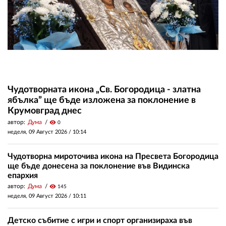
Чудотворната икона „Св. Богородица - златна
ябълка” ще бъде изложена за поклонение в
Крумовград днес
автор:
Дума
visibility
0
неделя, 09 Август 2026 /
10:14
Чудотворна мироточива икона на Пресвета Богородица
ще бъде донесена за поклонение във Видинска
епархия
автор:
Дума
visibility
145
неделя, 09 Август 2026 /
10:11
Детско събитие с игри и спорт организираха във