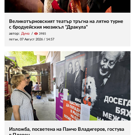
Великотърновският театър тръгна на лятно турне
с бродуейския мюзикъл "Дракула"
автор:
Дума
visibility
3985
петък, 07 Август 2026 /
14:57
Изложба, посветена на Панчо Владигеров, гостува