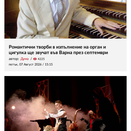
Романтични творби в изпълнение на орган и
цигулка ще звучат във Варна през септември
автор:
Дума
visibility
4225
петък, 07 Август 2026 /
15:15