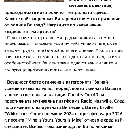
музикална класация,
пресъздадохте нови роли на театралната сцена...
Кажете най-напред как Ви зареди голямото признание
от родния Ви град? Наградите по какъв начин
въздействат на артиста?
- Признанието от родния ми град ме докосна по много
личен начин. Наградите сами по себе си не са цел, но са
знак, че трудът ти е бил забелязан и оценен. А когато това
признание идва от мястото, откъдето си тръгнал, то има
особена стойност. За мен това е едно от най-силните и
вълнуващи признания, които съм получавала.
- Всъщност бяхте отличена в категорията "За най-
успешна изява на млад творец", което увенчава Вашите
успехи в световната класация Country Top 40 на
престижната музикална платформа Radio Nashville. След
постижението на дуетната Ви песен с Barney Esville
"Whіtе house" през ноември 2024 г., през февруари 2026
г. песента "Mine Is Yours, Yours Is Mine" отново е сред най-
слушаните. Всичко това изненада ли Ви по някакъв