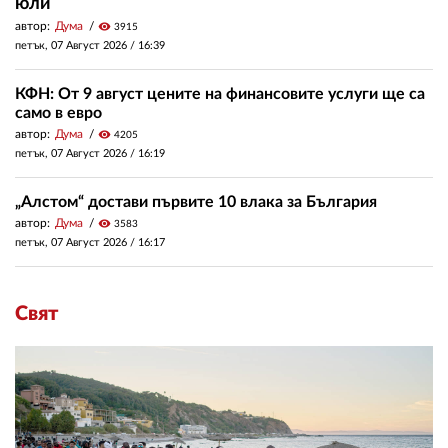
юли
автор:
Дума
visibility
3915
петък, 07 Август 2026 /
16:39
КФН: От 9 август цените на финансовите услуги ще са
само в евро
автор:
Дума
visibility
4205
петък, 07 Август 2026 /
16:19
„Алстом“ достави първите 10 влака за България
автор:
Дума
visibility
3583
петък, 07 Август 2026 /
16:17
Свят