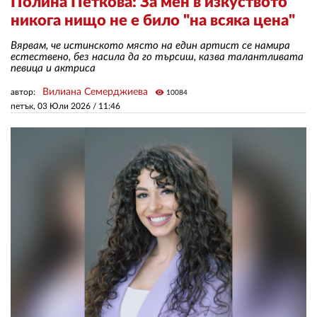
Полина Петкова: За мен в изкуството
никога нищо не е било "на всяка цена"
ЗА НАС
Вярвам, че истинското място на един артист се намира
естествено, без насила да го търсиш, казва талантливата
АВТОРИ
певица и актриса
Вилиана Семерджиева
автор:
visibility
РЕДАКЦИЯ
10084
петък, 03 Юли 2026 /
11:46
КОНТАКТИ
РЕКЛАМА
АБОНАМЕНТ
УСЛОВИЯ ЗА ПОЛЗВАНЕ
ПОЛИТИКА ЗА БИСКВИТКИТЕ
ПОЛИТИКАТА ЗА
ПОВЕРИТЕЛНОСТ