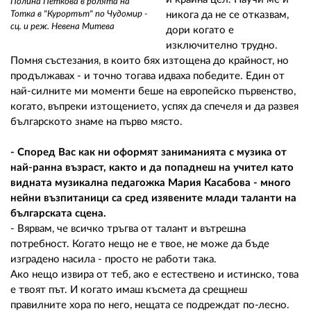
Полина Петкова в ролята на
Тотка в "Курортът" по Чудомир -
никога да не се отказвам,
сц. и реж. Невена Митева
дори когато е
изключително трудно.
Помня състезания, в които бях изтощена до крайност, но
продължавах - и точно тогава идваха победите. Един от
най-силните ми моменти беше на европейско първенство,
когато, въпреки изтощението, успях да спечеля и да развея
българското знаме на първо място.
- Според Вас как ни оформят заниманията с музика от
най-ранна възраст, както и да попаднеш на учител като
видната музикална педагожка Мария Касабова - много
нейни възпитаници са сред изявените млади таланти на
българската сцена.
- Вярвам, че всичко тръгва от талант и вътрешна
потребност. Когато нещо не е твое, не може да бъде
изградено насила - просто не работи така.
Ако нещо извира от теб, ако е естествено и истинско, това
е твоят път. И когато имаш късмета да срещнеш
правилните хора по него, нещата се подреждат по-лесно.