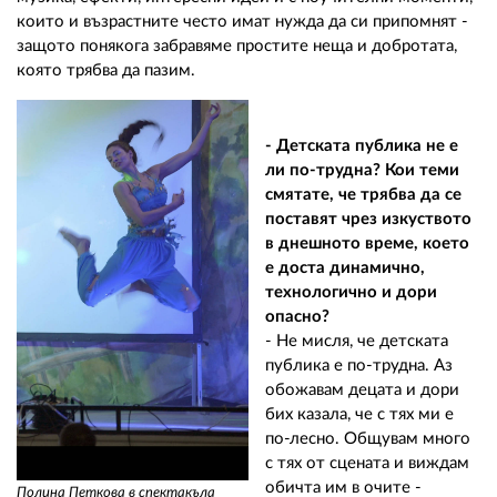
които и възрастните често имат нужда да си припомнят -
защото понякога забравяме простите неща и добротата,
която трябва да пазим.
- Детската публика не е
ли по-трудна? Кои теми
смятате, че трябва да се
поставят чрез изкуството
в днешното време, което
е доста динамично,
технологично и дори
опасно?
- Не мисля, че детската
публика е по-трудна. Аз
обожавам децата и дори
бих казала, че с тях ми е
по-лесно. Общувам много
с тях от сцената и виждам
обичта им в очите -
Полина Петкова в спектакъла