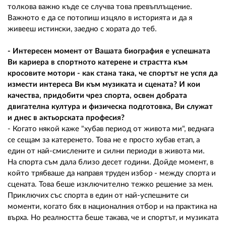
толкова важно къде се случва това превъплъщение.
Важното е да се потопиш изцяло в историята и да я
живееш истински, заедно с хората до теб.
- Интересен момент от Вашата биография е успешната
Ви кариера в спортното катерене и страстта към
кросовите мотори - как стана така, че спортът не успя да
измести интереса Ви към музиката и сцената? И кои
качества, придобити чрез спорта, освен добрата
двигателна култура и физическа подготовка, Ви служат
и днес в актьорската професия?
- Когато някой каже "хубав период от живота ми", веднага
се сещам за катеренето. Това не е просто хубав етап, а
един от най-смислените и силни периоди в живота ми.
На спорта съм дала близо десет години. Дойде момент, в
който трябваше да направя труден избор - между спорта и
сцената. Това беше изключително тежко решение за мен.
Приключих със спорта в един от най-успешните си
моменти, когато бях в националния отбор и на практика на
върха. Но реалността беше такава, че и спортът, и музиката