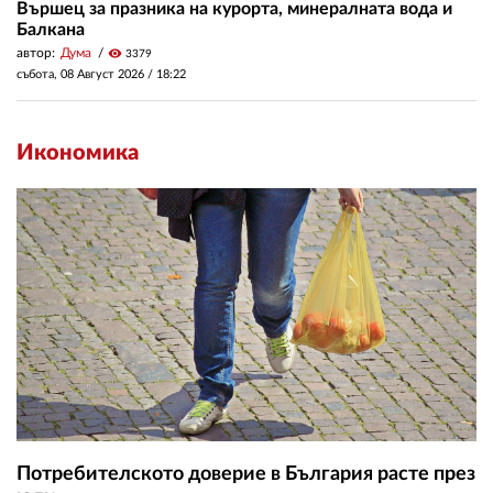
Вършец за празника на курорта, минералната вода и
Балкана
автор:
Дума
visibility
3379
събота, 08 Август 2026 /
18:22
Икономика
Потребителското доверие в България расте през