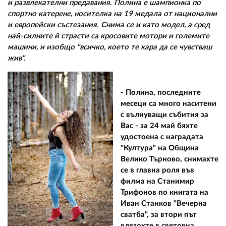
и развлекателни предавания. Полина е шампионка по
спортно катерене, носителка на 19 медала от национални
и европейски състезания. Снима се и като модел, а сред
най-силните й страсти са кросовите мотори и големите
машини, и изобщо "всичко, което те кара да се чувстваш
жив".
- Полина, последните
месеци са много наситени
с вълнуващи събития за
Вас - за 24 май бяхте
удостоена с наградата
"Култура" на Община
Велико Търново, снимахте
се в главна роля във
филма на Станимир
Трифонов по книгата на
Иван Станков "Вечерна
сватба", за втори път
влязохте в световна