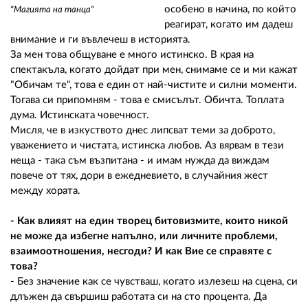
особено в начина, по който
"Магията на танца"
реагират, когато им дадеш
внимание и ги въвлечеш в историята.
За мен това общуване е много истинско. В края на
спектакъла, когато дойдат при мен, снимаме се и ми кажат
"Обичам те", това е един от най-чистите и силни моменти.
Тогава си припомням - това е смисълът. Обичта. Топлата
дума. Истинската човечност.
Мисля, че в изкуството днес липсват теми за доброто,
уважението и чистата, истинска любов. Аз вярвам в тези
неща - така съм възпитана - и имам нужда да виждам
повече от тях, дори в ежедневието, в случайния жест
между хората.
- Как влияят на един творец битовизмите, които никой
не може да избегне напълно, или личните проблеми,
взаимоотношения, несгоди? И как Вие се справяте с
това?
- Без значение как се чувстваш, когато излезеш на сцена, си
длъжен да свършиш работата си на сто процента. Да