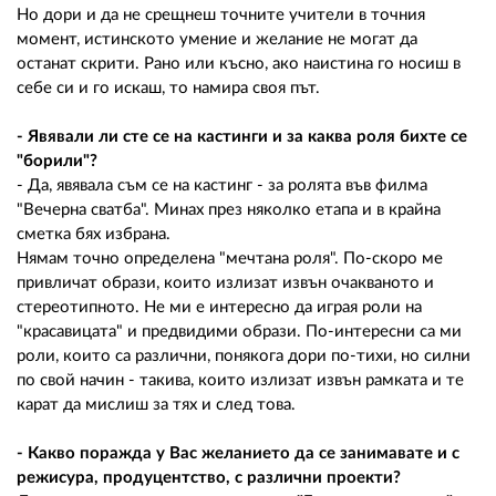
Но дори и да не срещнеш точните учители в точния
момент, истинското умение и желание не могат да
останат скрити. Рано или късно, ако наистина го носиш в
себе си и го искаш, то намира своя път.
- Явявали ли сте се на кастинги и за каква роля бихте се
"борили"?
- Да, явявала съм се на кастинг - за ролята във филма
"Вечерна сватба". Минах през няколко етапа и в крайна
сметка бях избрана.
Нямам точно определена "мечтана роля". По-скоро ме
привличат образи, които излизат извън очакваното и
стереотипното. Не ми е интересно да играя роли на
"красавицата" и предвидими образи. По-интересни са ми
роли, които са различни, понякога дори по-тихи, но силни
по свой начин - такива, които излизат извън рамката и те
карат да мислиш за тях и след това.
- Какво поражда у Вас желанието да се занимавате и с
режисура, продуцентство, с различни проекти?