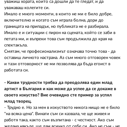
уважиш хората, които са дошли да те гледат, и да
уважаваш колегите си.
Имало е много моменти, в които не ми е било добре,
включително и когато съм играла болна, дори до
границата на припадък, но публиката не е разбирала.
Имало е и ситуации с пирон на сцената, който се заби в
петата ми, и въпреки това съм продължила до края на
спектакъла.
Смятам, че професионализмът означава точно това - да
оставиш личното настрана. Аз съм много отговорен човек
и тази отговорност не ми позволява да бъда егоист в
работата си.
- Какви трудности трябва да преодолява един млад
артист в България и как може да успее да се докаже в
своето изкуство? Вие очевидно сте пример за успял
млад творец.
- Трудно е. Но за мен в изкуството никога нищо не е било
"на всяка цена". Винаги съм си казвала, че ще живея и
работя така, както съм възпитана - с честност. Ако съм
желана някъде, ще дам всичко от себе си. Ако не съм - не