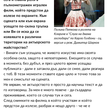
пълнометражен игрален
филм, който предстои да
излезе по екраните. Към
сцената или към екрана
усещате по-силна тръпка
Полина Петкова в ролята на
или Ви се иска да се
Клариче в "Слуга на двама
изявявате в различни
господари" по Карло Голдони - сц.
територии на актьорското
версия и реж. Димитър Шарков
майсторство?
- Винаги съм усещала, че живото изкуство има своята
особена сила, защото е неповторимо. Емоцията се случва
в момента, без дубъл, и през цялото време усещаш
публиката - дали е затаила дъх, дали се смее, дали реагира
с теб. В тези моменти ставате едно цяло и точно това за
мен е смисълът на сцената.
Не вярвам, че актьорството е просто да научиш текст и да
го изговориш. За мен е много повече - да създадеш
преживяване, което се случва тук и сега.
След снимките на филма, в който участвам и който
предстои да излезе, разбрах и нещо друго - че не е