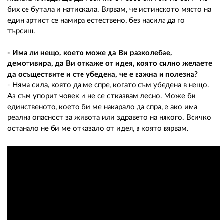
бих се бутала и натискала. Вярвам, че истинското място на
един артист се намира естествено, без насила да го
търсиш.
- Има ли нещо, което може да Ви разколебае,
демотивира, да Ви откаже от идея, която силно желаете
да осъществите и сте убедена, че е важна и полезна?
- Няма сила, която да ме спре, когато съм убедена в нещо.
Аз съм упорит човек и не се отказвам лесно. Може би
единственото, което би ме накарало да спра, е ако има
реална опасност за живота или здравето на някого. Всичко
останало не би ме отказало от идея, в която вярвам.