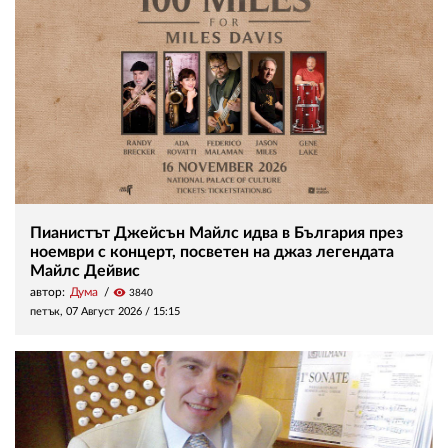
Пианистът Джейсън Майлс идва в България през
ноември с концерт, посветен на джаз легендата
Майлс Дейвис
автор:
Дума
visibility
3840
петък, 07 Август 2026 /
15:15