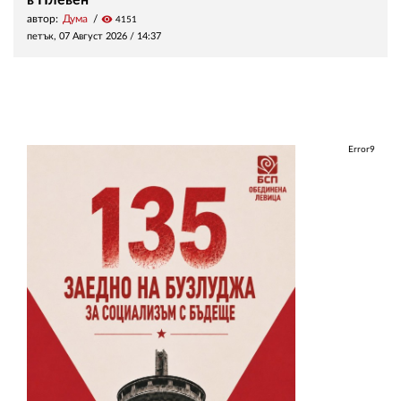
в Плевен
автор:
Дума
visibility
4151
петък, 07 Август 2026 /
14:37
Error9