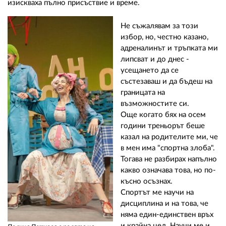
изискваха пълно присъствие и време.
Не съжалявам за този
избор, но, честно казано,
адреналинът и тръпката ми
липсват и до днес -
усещането да се
състезаваш и да бъдеш на
границата на
възможностите си.
Още когато бях на осем
години треньорът беше
казал на родителите ми, че
в мен има "спортна злоба".
Тогава не разбирах напълно
какво означава това, но по-
късно осъзнах.
Спортът ме научи на
дисциплина и на това, че
няма един-единствен връх
и крайна цел. Научи ме и