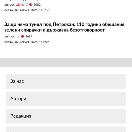
автор:
Дума
visibility
5082
петък, 07 Август 2026 /
15:17
Защо няма тунел под Петрохан: 110 години обещания,
зелени спирачки и държавна безотговорност
автор:
visibility
5684
петък, 07 Август 2026 /
14:59
За нас
Автори
Редакция