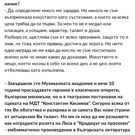
начин?
- Да, определено много ме зарадва. Но никога не съм
възприемала изкуството като състезание, в което на всяка
цена трябва да си първи. За мен то не е медал или
класация, а усещане, характер, талант и душа.
Разбира се, щастлива съм от всяко признание, защото то е
знак, че това, което правиш, достига до хората. Но нито
една награда не ме кара да мисля, че съм постигнала
всичко или че имам какво да доказвам. Изкуството е
нещо, което носиш в себе си всеки ден, а не цел, която
отбелязваш като изпълнена.
- Завършили сте Музикалната академия и вече 10
години пресъздавате героини в класически оперети,
български мюзикъли, но и в театрални постановки на
сцената на МДТ "Константин Кисимов". Сигурно всяка от
тях Ви обогатява и разкрива и за самата Вас нови страни
от актьорския Ви талант. Но ми се иска да ми разкажете
как изградихте ролята на Лиза в "Крадецът на праскови"
- емблематично произведение в българската литература