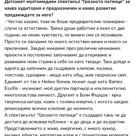
Детският мултимедиен спектакъл "Грозното патенце" за
каква аудитория е предназначен и какво развитие
предвиждате за него?
- Честно казано, това не беше предварително планирано -
случи се естествено. Трима души работим в екип от две
години, но имам чувството, че винаги сме се познавали.
Просто си паснахме по много естествен начин и много си
приличаме. Заедно минахме през различни начинания,
проекти и постепенно започнахме да откриваме и
развиваме нови страни в себе си като творци. Така дойде и
идеята да започнем да създаваме клипове, музика,
текстове, сценарии - нещо като общ, жив творчески свят.
Единият от тях е Нейко Генчев, познат още като Barney
Esville - музикант, мой дуетен партньор и изключително
многопластова личност. Другият е Боян Фърцов - ярка
творческа натура, човек с голяма енергия, с когото заедно
режисираме всички клипове до момента.
А спектакълът "Грозното патенце" е създаден така, че да
достига до всякаква публика - и до деца, и до възрастни.
Представлението е живо, енергично, с много хумор,
музика, ефекти, интересни идеи и с поучителни моменти,