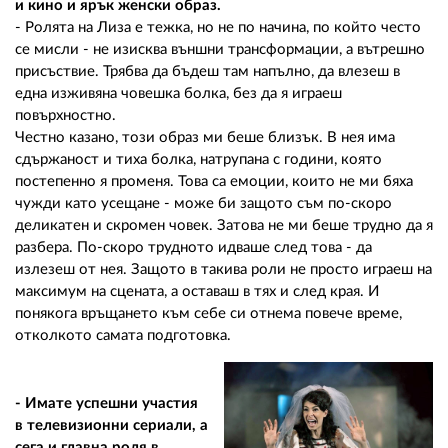
и кино и ярък женски образ.
- Ролята на Лиза е тежка, но не по начина, по който често
се мисли - не изисква външни трансформации, а вътрешно
присъствие. Трябва да бъдеш там напълно, да влезеш в
една изживяна човешка болка, без да я играеш
повърхностно.
Честно казано, този образ ми беше близък. В нея има
сдържаност и тиха болка, натрупана с години, която
постепенно я променя. Това са емоции, които не ми бяха
чужди като усещане - може би защото съм по-скоро
деликатен и скромен човек. Затова не ми беше трудно да я
разбера. По-скоро трудното идваше след това - да
излезеш от нея. Защото в такива роли не просто играеш на
максимум на сцената, а оставаш в тях и след края. И
понякога връщането към себе си отнема повече време,
отколкото самата подготовка.
- Имате успешни участия
в телевизионни сериали, а
сега и главна роля в