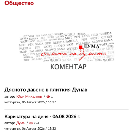
Общество
Дясното давене в плиткия Дунав
автор:
Юри Михалков
visibility
1
четвъртък, 06 Август 2026 /
16:37
Карикатура на деня - 06.08.2026 г.
автор:
Дума
visibility
224
четвъртък, 06 Август 2026 /
15:33