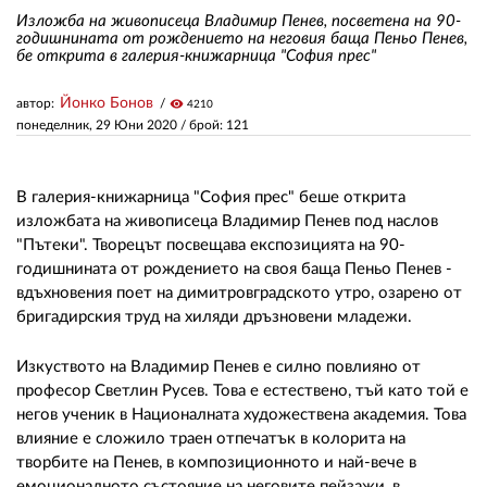
Изложба на живописеца Владимир Пенев, посветена на 90-
годишнината от рождението на неговия баща Пеньо Пенев,
бе открита в галерия-книжарница "София прес"
ЗА НАС
АВТОРИ
Йонко Бонов
автор:
visibility
4210
понеделник, 29 Юни 2020
/ брой: 121
РЕДАКЦИЯ
КОНТАКТИ
В галерия-книжарница "София прес" беше открита
изложбата на живописеца Владимир Пенев под наслов
РЕКЛАМА
"Пътеки". Творецът посвещава експозицията на 90-
годишнината от рождението на своя баща Пеньо Пенев -
АБОНАМЕНТ
вдъхновения поет на димитровградското утро, озарено от
бригадирския труд на хиляди дръзновени младежи.
УСЛОВИЯ ЗА ПОЛЗВАНЕ
ПОЛИТИКА ЗА БИСКВИТКИТЕ
Изкуството на Владимир Пенев е силно повлияно от
професор Светлин Русев. Това е естествено, тъй като той е
ПОЛИТИКАТА ЗА
негов ученик в Националната художествена академия. Това
ПОВЕРИТЕЛНОСТ
влияние е сложило траен отпечатък в колорита на
творбите на Пенев, в композиционното и най-вече в
емоционалното състояние на неговите пейзажи, в