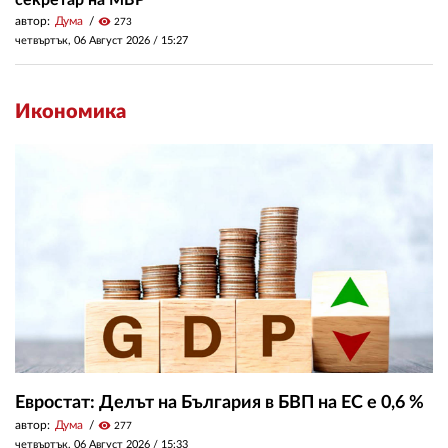
автор:
Дума
visibility
273
четвъртък, 06 Август 2026 /
15:27
Икономика
Евростат: Делът на България в БВП на ЕС е 0,6 %
автор:
Дума
visibility
277
четвъртък, 06 Август 2026 /
15:33