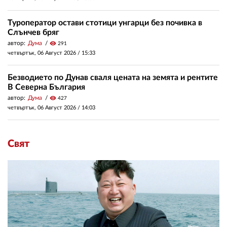
Туроператор остави стотици унгарци без почивка в
Слънчев бряг
автор:
Дума
visibility
291
четвъртък, 06 Август 2026 /
15:33
Безводието по Дунав сваля цената на земята и рентите
В Северна България
автор:
Дума
visibility
427
четвъртък, 06 Август 2026 /
14:03
Свят