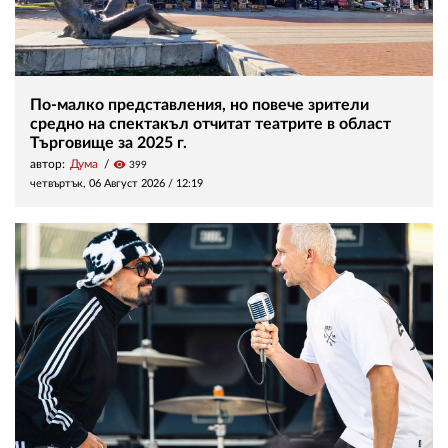
По-малко представления, но повече зрители
средно на спектакъл отчитат театрите в област
Търговище за 2025 г.
автор:
Дума
visibility
399
четвъртък, 06 Август 2026 /
12:19