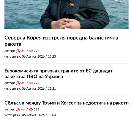
Северна Корея изстреля поредна балистична
ракета
автор:
Дума
visibility
297
четвъртък, 06 Август 2026 /
15:23
Еврокомисията призова страните от ЕС да дадат
ракети за ПВО на Украйна
автор:
Дума
visibility
276
четвъртък, 06 Август 2026 /
15:21
Сблъсък между Тръмп и Хегсет за недостига на ракети
автор:
Дума
visibility
335
четвъртък, 06 Август 2026 /
15:03