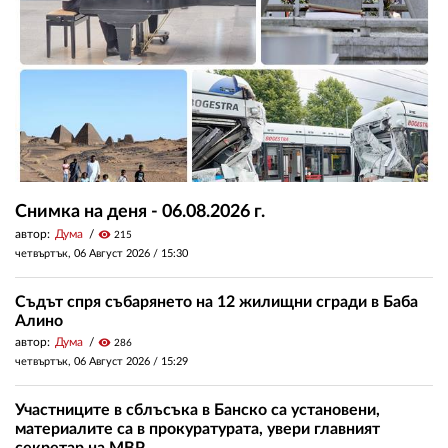
Снимка на деня - 06.08.2026 г.
автор:
Дума
visibility
215
четвъртък, 06 Август 2026 /
15:30
Съдът спря събарянето на 12 жилищни сгради в Баба
Алино
автор:
Дума
visibility
286
четвъртък, 06 Август 2026 /
15:29
Участниците в сблъсъка в Банско са установени,
материалите са в прокуратурата, увери главният
секретар на МВР