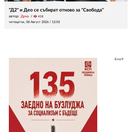
"Д2" и Део се събират отново за "Свобода"
автор:
Дума
visibility
418
четвъртък, 06 Август 2026 /
12:03
Error9