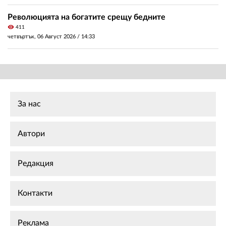
Революцията на богатите срещу бедните
visibility
411
четвъртък, 06 Август 2026 /
14:33
За нас
Автори
Редакция
Контакти
Реклама