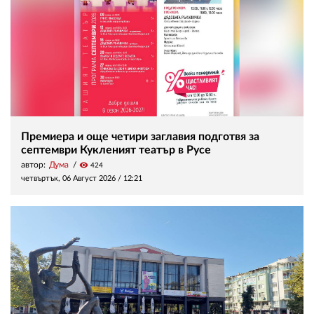
Премиера и още четири заглавия подготвя за
септември Кукленият театър в Русе
автор:
Дума
visibility
424
четвъртък, 06 Август 2026 /
12:21