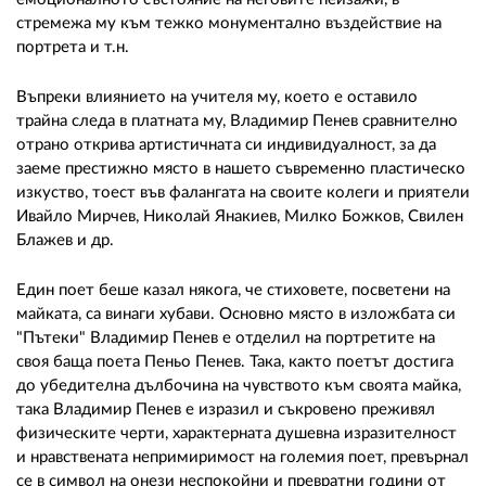
02 975 20 35
стремежа му към тежко монументално въздействие на
портрета и т.н.
Въпреки влиянието на учителя му, което е оставило
трайна следа в платната му, Владимир Пенев сравнително
отрано открива артистичната си индивидуалност, за да
заеме престижно място в нашето съвременно пластическо
изкуство, тоест във фалангата на своите колеги и приятели
Ивайло Мирчев, Николай Янакиев, Милко Божков, Свилен
Блажев и др.
Един поет беше казал някога, че стиховете, посветени на
майката, са винаги хубави. Основно място в изложбата си
"Пътеки" Владимир Пенев е отделил на портретите на
своя баща поета Пеньо Пенев. Така, както поетът достига
до убедителна дълбочина на чувството към своята майка,
така Владимир Пенев е изразил и съкровено преживял
физическите черти, характерната душевна изразителност
и нравствената непримиримост на големия поет, превърнал
се в символ на онези неспокойни и превратни години от