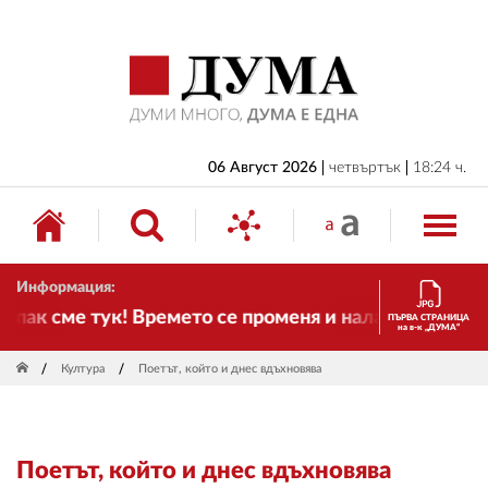
НАЧАЛО
БЪЛГАРИЯ
ИКОНОМИКА
ИЗБОРИ
06 Август 2026
четвъртък
18:24 ч.
СВЯТ
ОБЩЕСТВО
Информация:
КУЛТУРА
ак сме тук! Времето се променя и налага необходим
ПЪРВА СТРАНИЦА
на в-к „ДУМА“
ЖИВОТ
Култура
Поетът, който и днес вдъхновява
СПОРТ
ПРИЛОЖЕНИЯ
Поетът, който и днес вдъхновява
ДРУГИ