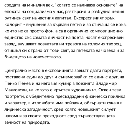
средата на миналия век, "когато се наливаха основите" на
епохата на социализма у нас, разтърсил и разбудил целия
рутинен свят на частния капитал. Експресивният ярък
колорит - внушение за кървави петна и за стичаща се кръв,
които не са просто фон, а са в органично композиционно
единство със самата личност на поета, носят експресивен
заряд, внушават познатата ни тревога на големия творец,
отишъл си отрано от този свят, за пътеката на човека и за
бъдещето на човечеството.
Централно място в експозицията заемат двата портрета,
поставени един до друг и съизмервайки се един с друг, на
Пеньо Пенев и на неговия кумир в поезията Владимир
Маяковски, на когото е кръстен художникът. Освен тези
портрети, с убедително пресъздадени физическа прилика
и характер, в изложбата има пейзажи, обгърнати сякаш в
лирическа загадъчност, сред която човешкият силует
напомня за своята преходност сред тържествуващата
вечност на природата.