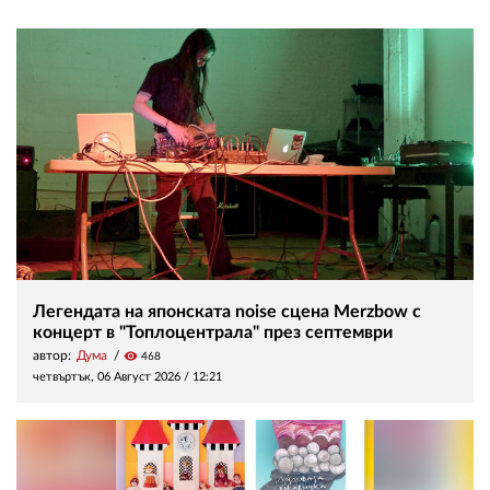
Легендата на японската noise сцена Merzbow с
концерт в "Топлоцентрала" през септември
автор:
Дума
visibility
468
четвъртък, 06 Август 2026 /
12:21