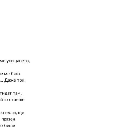
хме усещането,
е ме бяха
... Даже три.
тидат там,
който стоеше
протести, ще
 празен
 Но беше