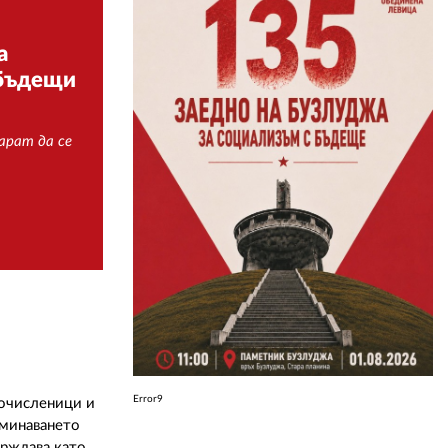
а
ЗА НАС
 бъдещи
АВТОРИ
РЕДАКЦИЯ
арат да се
КОНТАКТИ
РЕКЛАМА
АБОНАМЕНТ
УСЛОВИЯ ЗА ПОЛЗВАНЕ
ПОЛИТИКА ЗА БИСКВИТКИТЕ
ПОЛИТИКАТА ЗА
ПОВЕРИТЕЛНОСТ
Error9
мочисленици и
еминаването
ърждава като