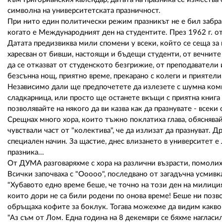
символна на университетската празничност.
При нито един политически режим празникът не е бил забраня
когато е Международният ден на студентите. През 1962 г. от
Датата предизвиква мили спомени у всеки, който се сеща за н
харесван от бивши, настоящи и бъдещи студенти, от вечните 
да се отказват от студенското безгрижие, от преподаватели 
безсънна нощ, приятно време, прекарано с колеги и приятели,
Независимо дали ще предпочетете да излезете с шумна комп
сладкарница, или просто ще останете вкъщи с приятна книга в
позволявайте на някого да ви казва как да празнувате - всек
Срещнах много хора, които тъжно поклатиха глава, обяснявайк
чувствали част от "колектива", че да излизат да празнуват. Д
специален начин. За щастие, днес влизането в университет е
празника...
От ДУМА разговаряхме с хора на различни възрасти, помолихм
Всички започваха с "Ооооо", последвано от загадъчна усмивка
"Хубавото едно време беше, че точно на този ден на милицият
които дори не са били родени по онова време! Беше ни позво
обръщаха кофите за боклук. Тогава можехме да видим какво о
"Аз съм от Лом. Една година на 8 декември се бяхме нагласи