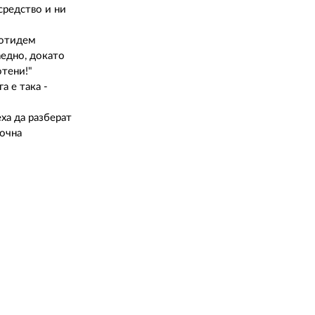
средство и ни
 отидем
аедно, докато
отени!"
а е така -
ха да разберат
почна