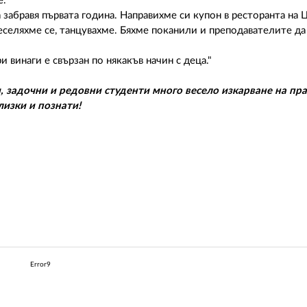
."
 забравя първата година. Направихме си купон в ресторанта на 
еселяхме се, танцувахме. Бяхме поканили и преподавателите да 
 винаги е свързан по някакъв начин с деца."
задочни и редовни студенти много весело изкарване на пра
лизки и познати!
Error9