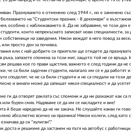
ван. Празнуването е отменено след 1944 г., но е заменено със
белязването на "Студентски празник - 8 декември" е възстанов
ея, особено с наближаването й. Да не забравяме, че този ден е
студенти, които непрекъснато записват нови специалности, за д
и собственици на заведения. Някои виждат в него повод за весе
 или просто ден за почивка.
ания или с най-добрите си приятели ще отидете да празнуват
 ръка, запазете спомена за този миг, защото той не се връща. 
и сам решава кое го прави щастлив, важното е след години да не 
и, че са били задочни студенти, налагало им се е да работят и 
руги споделят, че не са били студенти и не са гледали на този д
 лесно и винаги може да запишат някоя специалност и да усетят
е ги да отворят раклата със спомени и да ни разкажат как са п
 или бурен смях. Надяваме се да им се насладите и вие!
а й беше наредено да не ни закача. Не слушайте какви ги говор
лено абсолютно всичко на празника! Някои колеги, след като с
значава да си "хулиган"."
ли доста и решихме да застанем на пътя на автобус с работници