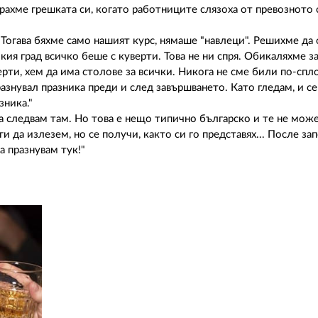
рахме грешката си, когато работниците слязоха от превозното 
Тогава бяхме само нашият курс, нямаше "навлеци". Решихме да
кия град всичко беше с куверти. Това не ни спря. Обикаляхме з
рти, хем да има столове за всички. Никога не сме били по-спл
азнувал празника преди и след завършването. Като гледам, и сег
зника."
а следвам там. Но това е нещо типично българско и те не може
ги да излезем, но се получи, както си го представях... После за
да празнувам тук!"