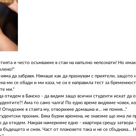
тията и често осъмвахме в стаи на напълно непознати! Но има
олено!"
яма да забравя. Нямаше как да празнувам с приятели, защото н
на ми се обади и ми каза, че си е направила тест за бременност
те ми."
 отидем в Банско - да видим защо всички студенти искат да о
тудентите?! Ама то само чалга! По едно време видяхме човек, 
 Отидохме в стаята му, отворихме домашна и... не помня..."
тудентски празник. Бяха бурни времена, не знаехме ще има ли 
о да отидем. Накрая намерихме едно - квартира срещу затвора -
а бъдещето и смях. Част от плановете така и не се сбъднаха...