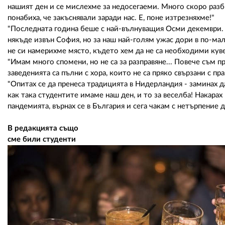
нашият ден и се мислехме за недосегаеми. Много скоро разб
понабиха, че закъснявали заради нас. Е, поне изтрезняхме!"
"Последната година беше с най-вълнуващия Осми декември. 
някъде извън София, но за наш най-голям ужас дори в по-мал
не си намерихме място, където хем да не са необходими куве
"Имам много спомени, но не са за разправяне... Повече съм пр
заведенията са пълни с хора, които не са пряко свързани с пра
"Опитах се да пренеса традицията в Нидерландия - заминах д
как така студентите имаме наш ден, и то за веселба! Накарах 
пандемията, върнах се в България и сега чакам с нетърпение 
В редакцията също
сме били студенти