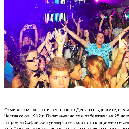
Осми декември - по-известен като Деня на студентите, е еди
Чества се от 1902 г. Първоначално се е отбелязвал на 25 н
патрон на Софийския университет, който традиционно се см
към Григорианския календар, датата на празника се измества 