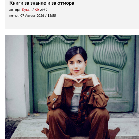
Книги за знание и за отмора
автор:
Дума
visibility
2959
петък, 07 Август 2026 /
13:55