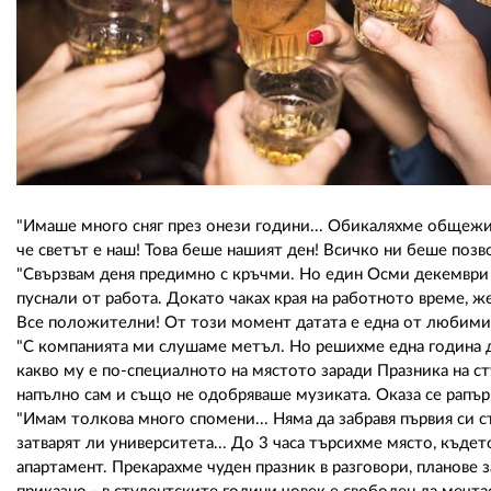
"Имаше много сняг през онези години... Обикаляхме общежи
че светът е наш! Това беше нашият ден! Всичко ни беше позв
"Свързвам деня предимно с кръчми. Но един Осми декември н
пуснали от работа. Докато чаках края на работното време, же
Все положителни! От този момент датата е една от любими
"С компанията ми слушаме метъл. Но решихме една година да
какво му е по-специалното на мястото заради Празника на с
напълно сам и също не одобряваше музиката. Оказа се рапър!
"Имам толкова много спомени... Няма да забравя първия си с
затварят ли университета... До 3 часа търсихме място, къдет
апартамент. Прекарахме чуден празник в разговори, планове з