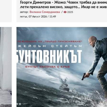
Георги Димитров - Жожо: Човек трябва да вним
лети прекалено високо, защото... Икар не е жив
автор:
Вилиана Семерджиева
visibility
2225
петък, 07 Август 2026 /
11:49