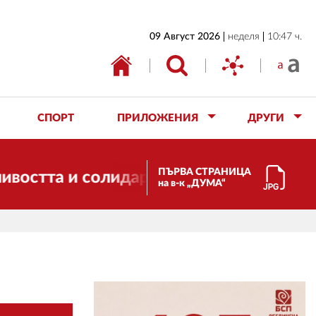
НАЧАЛО
09 Август 2026
неделя
10:47 ч.
БЪЛГАРИЯ
ИКОНОМИКА
ИЗБОРИ
СПОРТ
ПРИЛОЖЕНИЯ
ДРУГИ
СВЯТ
ОБЩЕСТВО
ПЪРВА СТРАНИЦА
и солидарността. Благодарим ви за под
на в-к „ДУМА“
КУЛТУРА
ЖИВОТ
СПОРТ
ПРИЛОЖЕНИЯ
ДРУГИ