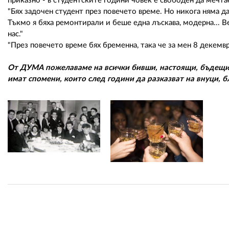
приказно - в студентските години човек е свободен да мечтае
"Бях задочен студент през повечето време. Но никога няма да
Тъкмо я бяха ремонтирали и беше една лъскава, модерна... В
нас."
"През повечето време бях бременна, така че за мен 8 декември
От ДУМА пожелаваме на всички бивши, настоящи, бъдещи, 
имат спомени, които след години да разказват на внуци, б