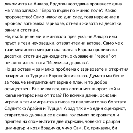
лакомията на Анкара, Ердоган неотдавна произнесе една
мъглява заплаха: "Европа върви по минно поле". Какво
пророчество! Само няколко дни след това изречение в
Брюксел загърмяха взривове, отнели живота на десетки,
ранили стотици.
Не, въобще не ми е минавало през ума, че Анкара има
пръст в тези нечовешки, отвратителни актове. Само че с
тази милионна мигрантска вълна в Европа проникнаха
десетки, стотици джихадисти, окървавени "герои" от
печално известната "Ислямска държава".
Но да оставим за малко проблема с взривовете и открития
пазарлък на Турция с Европейския съюз. Думата ми беше
за това, че мигрантският взрив е план, и то добре
осъществен. Възниква веднага логичният въпрос: кой и
какъв интерес има от това? По всички данни, основни
играчи в тази мигрантска пиеса са изключително богатата
Саудитска Арабия и Турция. А зад тях има един сценарист,
старателно държащ се в сянка, големият покровител и
приятел на споменатите две държави, човекът с раиран
цилиндър и козя брадичка, чичо Сам. Ех, приказки, би