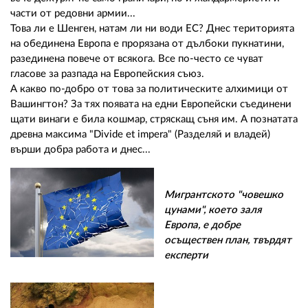
части от редовни армии...
Това ли е Шенген, натам ли ни води ЕС? Днес територията
на обединена Европа е прорязана от дълбоки пукнатини,
разединена повече от всякога. Все по-често се чуват
гласове за разпада на Европейския съюз.
А какво по-добро от това за политическите алхимици от
Вашингтон? За тях появата на едни Европейски съединени
щати винаги е била кошмар, стряскащ съня им. А познатата
древна максима "Divide et impera" (Разделяй и владей)
върши добра работа и днес...
Мигрантското "човешко
цунами", което заля
Европа, е добре
осъществен план, твърдят
експерти