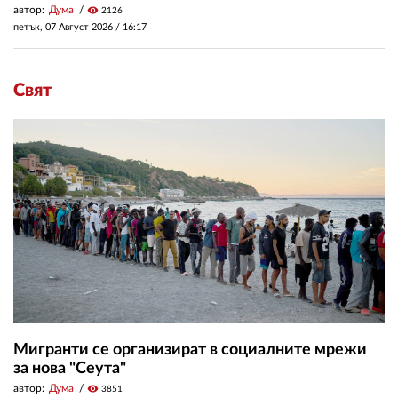
автор:
Дума
visibility
2126
петък, 07 Август 2026 /
16:17
Свят
Мигранти се организират в социалните мрежи
за нова "Сеута"
автор:
Дума
visibility
3851