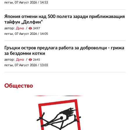
петък, 07 Август 2026 /
14:53
Япония отмени над 500 полета заради приближаващия
тайфун „Делфин“
автор:
Дума
visibility
3497
петък, 07 Август 2026 /
14:05
Гръцки остров предлага работа за доброволци - грижа
за бездомни котки
автор:
Дума
visibility
2645
петък, 07 Август 2026 /
13:03
Общество