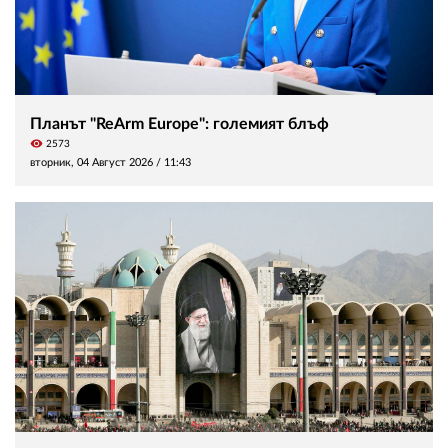
Планът "ReArm Europe": големият блъф
visibility
2573
вторник, 04 Август 2026 /
11:43