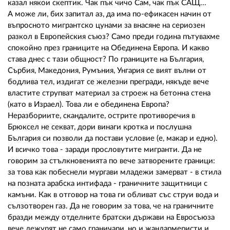
казал някои скептик. Чак пък чичо Сам, чак пък САЩ...
А може ли, бих запитал аз, да има по-ефикасен начин от
въпросното мигрантско цунами за внасяне на сериозен
разкол в Европейския съюз? Само преди година пътувахме
спокойно през границите на Обединена Европа. И какво
става днес с тази общност? По границите на България,
Сърбия, Македония, Румъния, Унгария се вият вълни от
бодлива тел, издигат се железни прегради, някъде вече
властите струпват материал за строеж на бетонна стена
(като в Израел). Това ли е обединена Европа?
Неразбориите, скандалите, острите противоречия в
Брюксел не секват, дори винаги кротка и послушна
България си позволи да постави условие (е, макар и едно).
И всичко това - заради прословутите мигранти. Да не
говорим за стълкновенията по вече затворените граници:
за това как побеснели мургави младежи замерват - в стила
на позната арабска интифада - граничните защитници с
камъни. Как в отговор на това ги обливат със струи вода и
сълзотворен газ. Да не говорим за това, че на граничните
бразди между отделните братски държави на Евросъюза
вече дежурят не само граничари, но и жандармеристи и