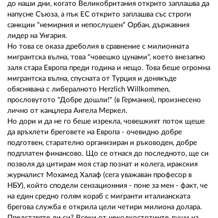
02 975 20 35
до наши дни, когато Великобритания открито заплашва да
напусне Съюза, а пък ЕС открито заплашва със строги
санкции "немирния и непослушен" Орбан, държавния
лидер на Унгария.
Но това се оказа дреболия в сравнение с милионната
мигрантска вълна, това "човешко цунами", което внезапно
заля стара Европа преди година и нещо. Това беше огромна
мигрантска вълна, спусната от Турция и донякъде
обяснявана с либералното Herzlich Willkommen,
прословутото "Добре дошли!" (в Германия), произнесено
лично от канцлера Ангела Меркел.
Но дори и да не го беше изрекла, човешкият поток щеше
да връхлети бреговете на Европа - очевидно добре
подготвен, старателно организиран и ръководен, добре
подплатен финансово. Що се отнася до последното, ще си
позволя да цитирам моя стар познат и колега, иракския
журналист Мохамед Халаф (сега уважаван професор в
НБУ), който сподели сензационния - поне за мен - факт, че
на един средно голям кораб с мигранти италианската
брегова служба е открила цели четири милиона долара.
Представяте ли си? Всеки от нeколкостотинте души на