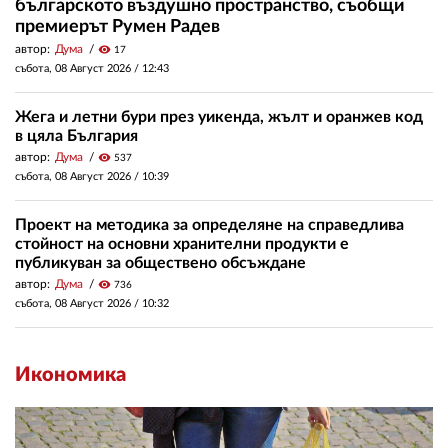
българското въздушно пространство, съобщи
премиерът Румен Радев
автор:
Дума
visibility
17
събота, 08 Август 2026 /
12:43
Жега и летни бури през уикенда, жълт и оранжев код
в цяла България
автор:
Дума
visibility
537
събота, 08 Август 2026 /
10:39
Проект на методика за определяне на справедлива
стойност на основни хранителни продукти е
публикуван за обществено обсъждане
автор:
Дума
visibility
736
събота, 08 Август 2026 /
10:32
Икономика