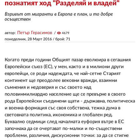
познатият ход "Разделяй и владей"
Взривът от мигранти в Европа е план, и то добре
ЗА НАС
осъществен
АВТОРИ
Петър Герасимов
автор:
visibility
4679
понеделник, 28 Март 2016
/ брой: 71
РЕДАКЦИЯ
КОНТАКТИ
Когато преди години Общият пазар еволюира в сегашния
РЕКЛАМА
Европейски съюз (ЕС), у мен, както и в милиони други
европейци, се роди надеждата, че най-сетне Старият
АБОНАМЕНТ
континент ще преодолее вековни вражди, взаимни
съмнения и недоверия и със своето над
УСЛОВИЯ ЗА ПОЛЗВАНЕ
половинмилиардно население ще се превърне в своего
рода Европейски съединени щати - държавна, политическа
ПОЛИТИКА ЗА БИСКВИТКИТЕ
и военна формация със своя собствена, тежка дума в
световната политика, икономика и глобален ред.
ПОЛИТИКАТА ЗА
Буквално седмици след началната еуфория вътре в ЕС
ПОВЕРИТЕЛНОСТ
започнаха да се очертават по-малки и по-съществени
проблеми, различия, дискусионни точки: за да се стигне