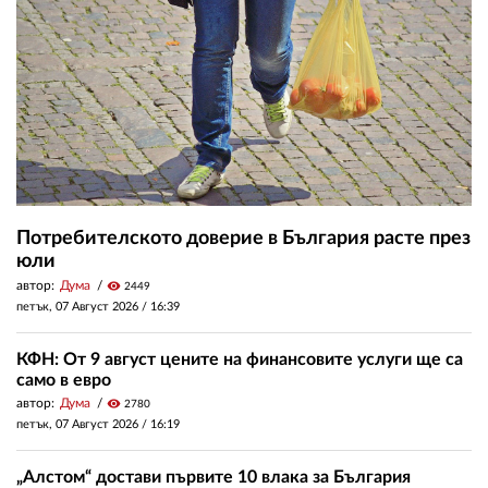
Потребителското доверие в България расте през
юли
автор:
Дума
visibility
2449
петък, 07 Август 2026 /
16:39
КФН: От 9 август цените на финансовите услуги ще са
само в евро
автор:
Дума
visibility
2780
петък, 07 Август 2026 /
16:19
„Алстом“ достави първите 10 влака за България