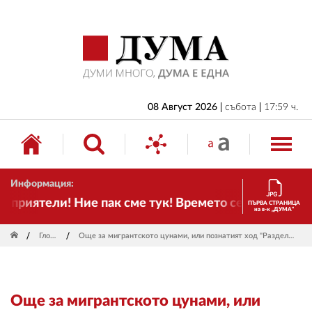
НАЧАЛО
БЪЛГАРИЯ
ИКОНОМИКА
ИЗБОРИ
08 Август 2026
събота
17:59 ч.
СВЯТ
ОБЩЕСТВО
Информация:
КУЛТУРА
риятели! Ние пак сме тук! Времето се променя и нал
ПЪРВА СТРАНИЦА
на в-к „ДУМА“
ЖИВОТ
Глобус
Още за мигрантското цунами, или познатият ход "Разделяй и владей"
СПОРТ
ПРИЛОЖЕНИЯ
Още за мигрантското цунами, или
ДРУГИ