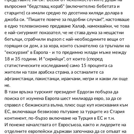
въпросния "бедстващ кораб" (включително бебетата и
старците) са имали средно по десетина хиляди долара в
джоба си. "Пишете повече за подобни случаи!", настояваше
в едно тeлевизионно предаване Халаф, намеквайки, че това
е най-сигурният показател, че не става дума за нещастни
бегълци, сграбчили вързоп с най-необходимите вещи от
горящия си дом, а за хора, които съзнателно са тръгнали на
"екскурзия" в Европа - и то предимно млади мъже между
18 и 35 години. И "сирийци", от които (според
статистическите изследвания) само 15 процента са
жители на тази арабска страна, а останалите са
афганистанци, пакистанци, иракчани, негри и какви ли още
не.
В тази връзка турският президент Ердоган побърза да
поиска от изумена Европа шест милиарда евро, за да се
справел с бежанската вълна, плюс още куп изисквания към
ЕС, включващи безвизово пътуване за турците из Стария
континент, по-бързо включване на Турция в ЕС и т.н.
И понеже началствата от Евросъюза, както и лидерите на
отделните европейски държави започнаха да се опъват на