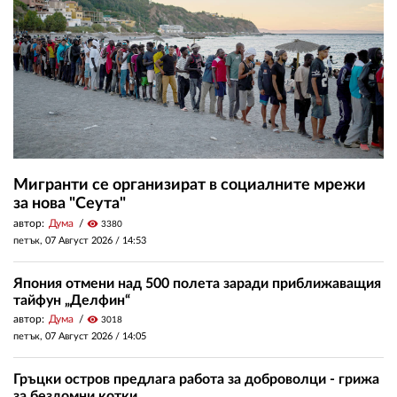
Мигранти се организират в социалните мрежи
за нова "Сеута"
автор:
Дума
visibility
3380
петък, 07 Август 2026 /
14:53
Япония отмени над 500 полета заради приближаващия
тайфун „Делфин“
автор:
Дума
visibility
3018
петък, 07 Август 2026 /
14:05
Гръцки остров предлага работа за доброволци - грижа
за бездомни котки