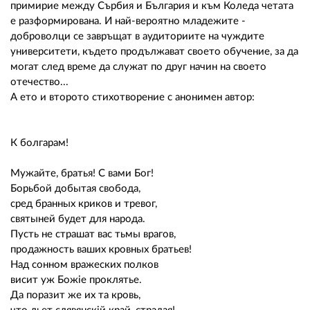
примирие между Сърбия и България и към Коледа четата
е разформирована. И най-вероятно младежите -
доброволци се завръщат в аудиториите на чуждите
университети, където продължават своето обучение, за да
могат след време да служат по друг начин на своето
отечество...
А ето и второто стихотворение с анонимен автор:
К болгарам!
Мужайте, братья! С вами Бог!
Борьбой добытая свобода,
сред бранных криков и тревог,
святыней будет для народа.
Пусть не страшат вас тьмы врагов,
продажность ваших кровных братьев!
Над сонном вражеских полков
висит уж Божiе проклятье.
Да поразит же их та кровь,