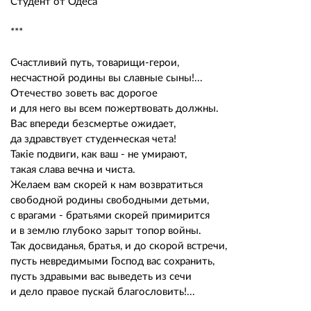
Студент от Одеса
***
Счастливий путь, товарищи-герои,
несчастной родины вы славные сыны!...
Отечество зоветь вас дорогое
и для него вы всем пожертвовать должны.
Вас впереди безсмертье ожидает,
да здравствует студенческая чета!
Такiе подвиги, как ваш - не умирают,
такая слава вечна и чиста.
Желаем вам скорей к нам возвратиться
свободной родины свободными детьми,
с врагами - братьями скорей примирится
и в землю глубоко зарыт топор войны.
Так досвиданья, братья, и до скорой встречи,
пусть невредимыми Господ вас сохранить,
пусть здравыми вас выведеть из сечи
и дело правое пускай благословить!...