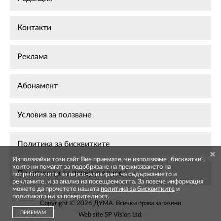
Контакти
Реклама
Абонамент
Условия за ползване
Политика за бисквитките
Използвайки този сайт Вие приемате, че използваме „бисквитки",
които ни помагат за подобряване на преживяването на
Политиката за поверителност
потребителите, за персонализиране на съдържанието и
рекламите, и за анализ на посещаемостта. За повече информация
можете да прочетете нашата
политика за бисквитките
и
политиката ни за поверителност
.
Copyright © 2026 ДУМА. Всички права запазени
ПРИЕМАМ
Web site
SP Vision Ltd
.