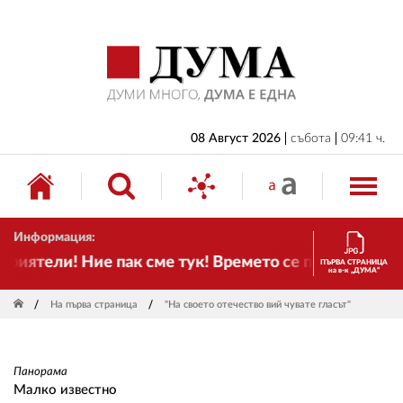
НАЧАЛО
БЪЛГАРИЯ
ИКОНОМИКА
ИЗБОРИ
08 Август 2026
събота
09:41 ч.
СВЯТ
ОБЩЕСТВО
Информация:
КУЛТУРА
иятели! Ние пак сме тук! Времето се променя и нала
ПЪРВА СТРАНИЦА
на в-к „ДУМА“
ЖИВОТ
На първа страница
"На своето отечество вий чувате гласът"
СПОРТ
ПРИЛОЖЕНИЯ
Панорама
ДРУГИ
Малко известно