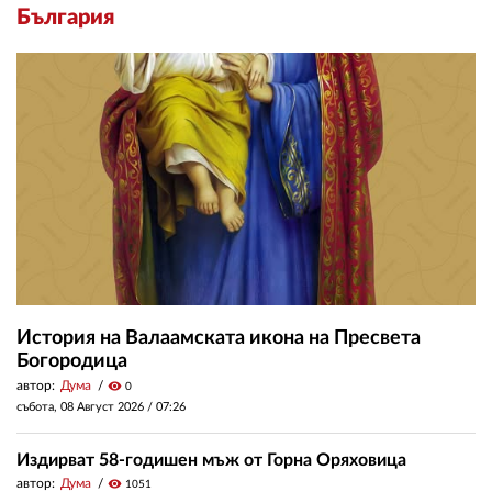
България
История на Валаамската икона на Пресвета
Богородица
автор:
Дума
visibility
0
събота, 08 Август 2026 /
07:26
Издирват 58-годишен мъж от Горна Оряховица
автор:
Дума
visibility
1051