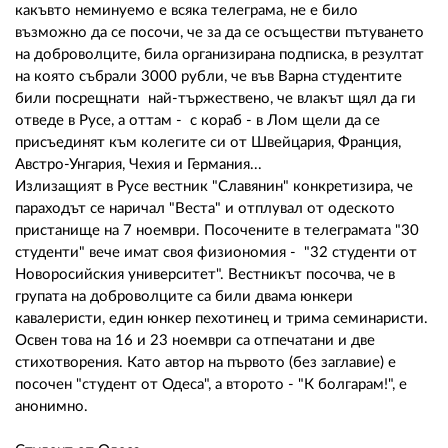
02 975 20 35
какъвто неминуемо е всяка телеграма, не е било
възможно да се посочи, че за да се осъществи пътуването
на доброволците, била организирана подписка, в резултат
на която събрали 3000 рубли, че във Варна студентите
били посрещнати най-тържествено, че влакът щял да ги
отведе в Русе, а оттам - с кораб - в Лом щели да се
присъединят към колегите си от Швейцария, Франция,
Австро-Унгария, Чехия и Германия...
Излизащият в Русе вестник "Славянин" конкретизира, че
параходът се наричал "Веста" и отплувал от одеското
пристанище на 7 ноември. Посочените в телеграмата "30
студенти" вече имат своя физиономия - "32 студенти от
Новоросийския университет". Вестникът посочва, че в
групата на доброволците са били двама юнкери
кавалеристи, един юнкер пехотинец и трима семинаристи.
Освен това на 16 и 23 ноември са отпечатани и две
стихотворения. Като автор на първото (без заглавие) е
посочен "студент от Одеса", а второто - "К болгарам!", е
анонимно.