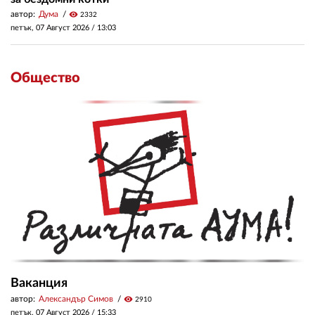
автор:
Дума
visibility
2332
петък, 07 Август 2026 /
13:03
Общество
Ваканция
автор:
Александър Симов
visibility
2910
петък, 07 Август 2026 /
15:33