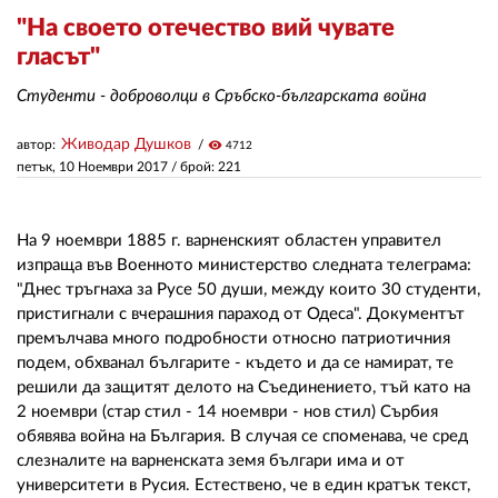
"На своето отечество вий чувате
гласът"
ЗА НАС
Студенти - доброволци в Сръбско-българската война
АВТОРИ
Живодар Душков
автор:
visibility
РЕДАКЦИЯ
4712
петък, 10 Ноември 2017
/ брой: 221
КОНТАКТИ
РЕКЛАМА
На 9 ноември 1885 г. варненският областен управител
изпраща във Военното министерство следната телеграма:
АБОНАМЕНТ
"Днес тръгнаха за Русе 50 души, между които 30 студенти,
пристигнали с вчерашния параход от Одеса". Документът
УСЛОВИЯ ЗА ПОЛЗВАНЕ
премълчава много подробности относно патриотичния
подем, обхванал българите - където и да се намират, те
ПОЛИТИКА ЗА БИСКВИТКИТЕ
решили да защитят делото на Съединението, тъй като на
2 ноември (стар стил - 14 ноември - нов стил) Сърбия
ПОЛИТИКАТА ЗА
ПОВЕРИТЕЛНОСТ
обявява война на България. В случая се споменава, че сред
слезналите на варненската земя българи има и от
университети в Русия. Естествено, че в един кратък текст,