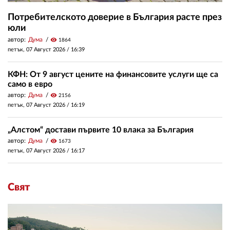
Потребителското доверие в България расте през
юли
автор:
Дума
visibility
1864
петък, 07 Август 2026 /
16:39
КФН: От 9 август цените на финансовите услуги ще са
само в евро
автор:
Дума
visibility
2156
петък, 07 Август 2026 /
16:19
„Алстом“ достави първите 10 влака за България
автор:
Дума
visibility
1673
петък, 07 Август 2026 /
16:17
Свят