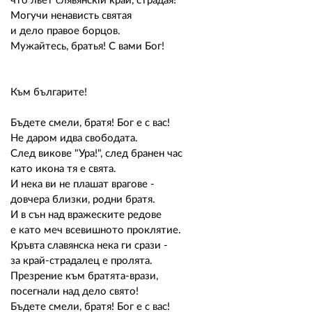
что льет слявянскiй край, страдая!
Могучи ненависть святая
и дело правое борцов.
Мужайтесь, братья! С вами Бог!
Към българите!
Бъдете смели, братя! Бог е с вас!
Не даром идва свободата.
След викове "Ура!", след бранен час
като икона тя е свята.
И нека ви не плашат врагове -
довчера близки, родни братя.
И в сън над вражеските редове
е като меч всевишното проклятие.
Кръвта славянска нека ги срази -
за край-страдалец е пролята.
Презрение към братята-врази,
посегнали над дело свято!
Бъдете смели, братя! Бог е с вас!