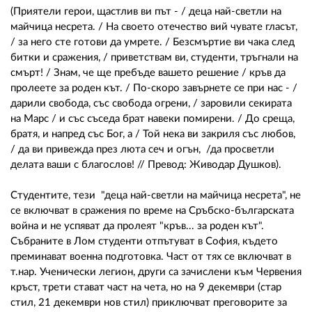
(Приятели герои, щастлив ви път - / деца най-светли на
майчица несрета. / На своето отечество вий чувате гласът,
/ за него сте готови да умрете. / Безсмъртие ви чака след
битки и сражения, / приветствам ви, студенти, тръгнали на
смърт! / Знам, че ще пребъде вашето решение / кръв да
пролеете за роден кът. / По-скоро завърнете се при нас - /
дарили свобода, със свобода огрени, / заровили секирата
на Марс / и със съседа брат навеки помирени. / До среща,
братя, и напред със Бог, а / Той нека ви закриля със любов,
/ да ви привежда през люта сеч и огън, /да просветли
делата ваши с благослов! // Превод: Живодар Душков).
Студентите, тези "деца най-светли на майчица несрета", не
се включват в сражения по време на Сръбско-българската
война и не успяват да пролеят "кръв... за роден кът".
Събраните в Лом студенти отпътуват в София, където
преминават военна подготовка. Част от тях се включват в
т.нар. Ученически легион, други са зачислени към Червения
кръст, трети стават част на чета, но на 9 декември (стар
стил, 21 декември нов стил) приключват преговорите за