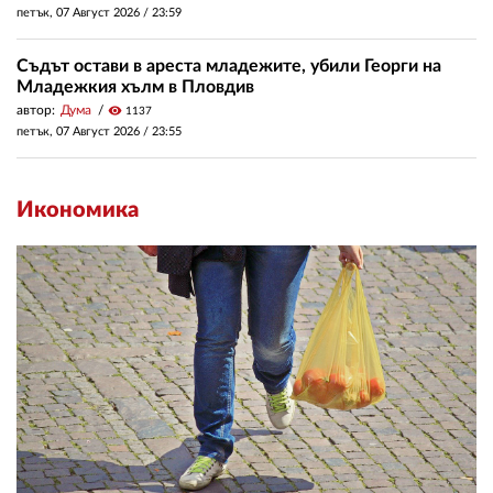
петък, 07 Август 2026 /
23:59
Съдът остави в ареста младежите, убили Георги на
Младежкия хълм в Пловдив
автор:
Дума
visibility
1137
петък, 07 Август 2026 /
23:55
Икономика