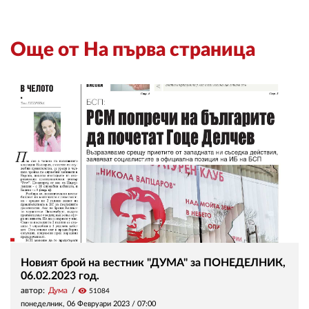
Още от На първа страница
Новият брой на вестник "ДУМА" за ПОНЕДЕЛНИК,
06.02.2023 год.
автор:
Дума
visibility
51084
понеделник, 06 Февруари 2023 /
07:00