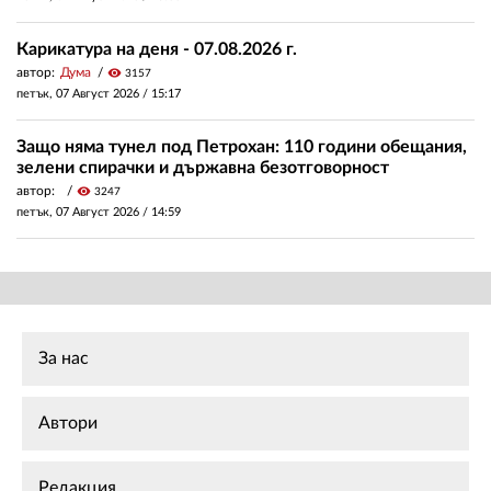
Карикатура на деня - 07.08.2026 г.
автор:
Дума
visibility
3157
петък, 07 Август 2026 /
15:17
Защо няма тунел под Петрохан: 110 години обещания,
зелени спирачки и държавна безотговорност
автор:
visibility
3247
петък, 07 Август 2026 /
14:59
За нас
Автори
Редакция