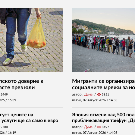
ското доверие в
Мигранти се организира
асте през юли
социалните мрежи за но
автор:
Дума
visibility
2449
3851
026 /
16:39
петък, 07 Август 2026 /
14:53
густ цените на
Япония отмени над 500 пол
услуги ще са само в евро
приближаващия тайфун „Д
автор:
Дума
visibility
2780
3497
026 /
16:19
петък, 07 Август 2026 /
14:05