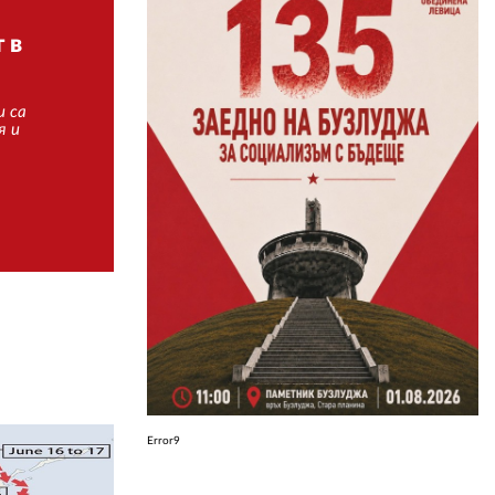
 в
ЗА НАС
АВТОРИ
и са
я и
РЕДАКЦИЯ
КОНТАКТИ
РЕКЛАМА
АБОНАМЕНТ
УСЛОВИЯ ЗА ПОЛЗВАНЕ
ПОЛИТИКА ЗА БИСКВИТКИТЕ
ПОЛИТИКАТА ЗА
ПОВЕРИТЕЛНОСТ
Error9