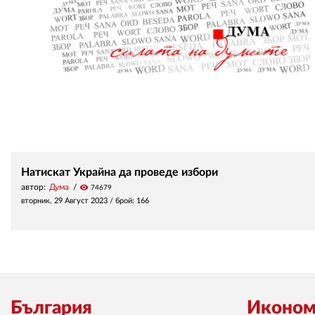
Натискат Украйна да проведе избори
автор:
Дума
visibility
74679
вторник, 29 Август 2023
/ брой: 166
България
Иконом