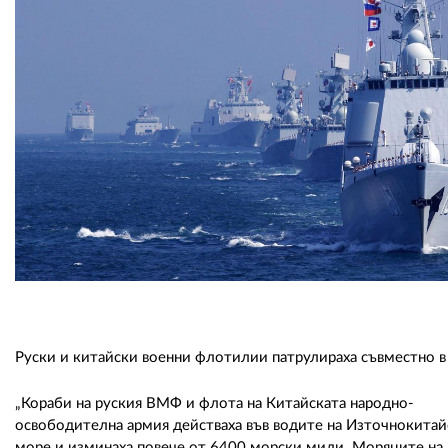
Руски и китайски военни флотилии патрулираха съвместно в 
„Кораби на руския ВМФ и флота на Китайската народно-
освободителна армия действаха във водите на Източнокитай
море и изминаха повече от 6400 морски мили. Моряците на