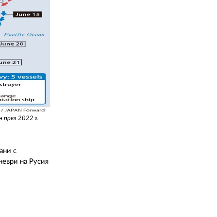
02 975 20 35
 през 2022 г.
ани с
неври на Русия