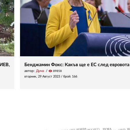
ИЕВ,
Бенджамин Фокс: Какъв ще е ЕС след евровота
автор:
Дума
visibility
89858
вторник, 29 Август 2023
/ брой: 166