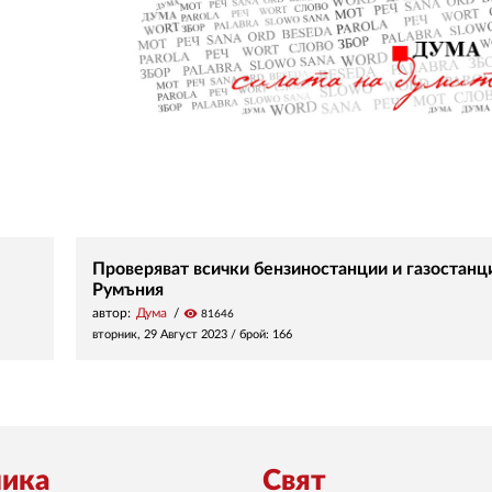
Проверяват всички бензиностанции и газостанц
Румъния
автор:
Дума
visibility
81646
вторник, 29 Август 2023
/ брой: 166
ика
Свят