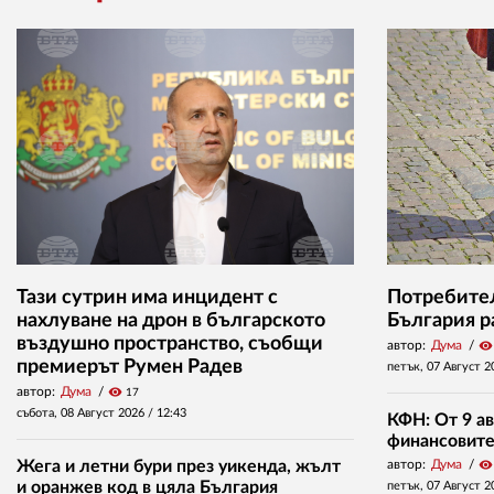
Тази сутрин има инцидент с
Потребител
нахлуване на дрон в българското
България р
въздушно пространство, съобщи
автор:
Дума
visibility
премиерът Румен Радев
петък, 07 Август 2
автор:
Дума
visibility
17
събота, 08 Август 2026 /
12:43
КФН: От 9 ав
финансовите 
Жега и летни бури през уикенда, жълт
автор:
Дума
visibility
и оранжев код в цяла България
петък, 07 Август 2