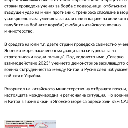
страни проведоха учения за борба с подводници, отблъснаха
въздушен удар на мним противник, тренираха спасяване в мо
усъвършенстваха уменията за излитане и кацане на хеликопт
палубите на бойните кораби“, съобщи китайското военно
министерство.
В средата на юли т.г. двете страни проведоха съвместно учен
Японско море, насочено към „защита на сигурността на
стратегически водни пътища“. Под кодовото име „Северно
взаимодействие 2023“, учението демонстрира засилващото 
военно сътрудничество между Китай и Русия след избухване
войната в Украйна.
Говорител на китайското министерство на отбраната поясни, ч
настоящата международна и регионална ситуация. Но военни
и Китай в Тихия океан и Японско море са адресирани към СА