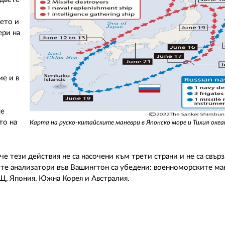
рето и
ери на
ие и в
се
то на
Карта на руско-китайските маневри в Японско море и Тихия океан
е тези действия не са насочени към трети страни и не са свърз
те анализатори във Вашингтон са убедени: военноморските ма
Щ, Япония, Южна Корея и Австралия.