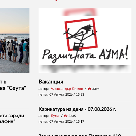
т в
Ваканция
ва "Сеута"
автор:
Александър Симов
visibility
3394
петък, 07 Август 2026 /
15:33
Карикатура на деня - 07.08.2026 г.
ета заради
автор:
Дума
visibility
3635
елфин“
петък, 07 Август 2026 /
15:17