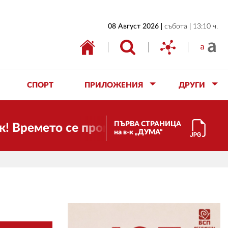
НАЧАЛО
08 Август 2026
събота
13:10 ч.
БЪЛГАРИЯ
ИКОНОМИКА
ИЗБОРИ
СПОРТ
ПРИЛОЖЕНИЯ
ДРУГИ
СВЯТ
ОБЩЕСТВО
ПЪРВА СТРАНИЦА
мето се променя и налага необходимост
на в-к „ДУМА“
КУЛТУРА
ЖИВОТ
СПОРТ
ПРИЛОЖЕНИЯ
ДРУГИ