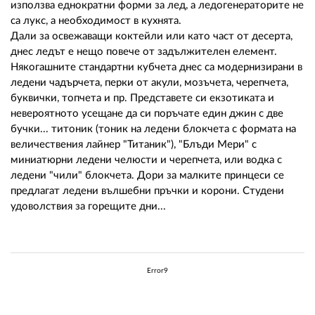
използва еднократни форми за лед, а ледогенераторите не
са лукс, а необходимост в кухнята.
Дали за освежаващи коктейли или като част от десерта,
днес ледът е нещо повече от задължителен елемент.
Някогашните стандартни кубчета днес са модернизирани в
ледени чадърчета, перки от акули, мозъчета, черепчета,
буквички, топчета и пр. Представете си екзотиката и
невероятното усещане да си поръчате един джин с две
бучки... титоник (тоник на ледени блокчета с формата на
величествения лайнер "Титаник"), "Блъди Мери" с
миниатюрни ледени челюсти и черепчета, или водка с
ледени "чили" блокчета. Дори за малките принцеси се
предлагат ледени вълшебни пръчки и корони. Студени
удоволствия за горещите дни...
Error9