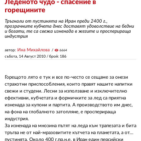
Леденото чудо - спасение в
горещините
ЗА НАС
Тръгнали от пустинята на Иран преди 2400 г.,
прозрачните кубчета днес доставят удоволствие на бедни
АВТОРИ
и богати, те са свежа изненада в жегите и просперираща
индустрия
РЕДАКЦИЯ
Ина Михайлова
автор:
visibility
6664
КОНТАКТИ
събота, 14 Август 2010
/ брой: 186
РЕКЛАМА
Горещото лято е тук и все по-често се сещаме за онези
АБОНАМЕНТ
страхотни приспособления, които правят нашите напитки
свежи и студени. Лесни за използване и изключително
УСЛОВИЯ ЗА ПОЛЗВАНЕ
ефективни, кубчетата и формичките за лед са приятна
ПОЛИТИКА ЗА БИСКВИТКИТЕ
изненада за купони и партита. А производството им днес,
на фона на глобалното затопляне, е просперираща
ПОЛИТИКАТА ЗА
индустрия.
ПОВЕРИТЕЛНОСТ
За изненада на мнозина пътят на леда към трапезата и бита
тръгва не от най-мразовитите кътчета на планетата, а от...
пустинята. Около 400 г.пр.н.е. в Иран един персийски