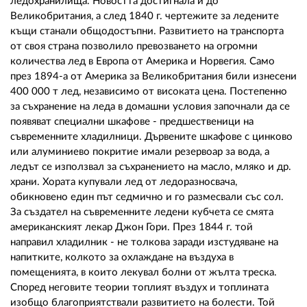
ледохранилища. Новостта достигнала и до
Великобритания, а след 1840 г. чертежите за ледените
къщи станали общодостъпни. Развитието на транспорта
от своя страна позволило превозването на огромни
количества лед в Европа от Америка и Норвегия. Само
през 1894-а от Америка за Великобритания били изнесени
400 000 т лед, независимо от високата цена. Постепенно
за съхранение на леда в домашни условия започнали да се
появяват специални шкафове - предшественици на
съвременните хладилници. Дървените шкафове с цинково
или алуминиево покритие имали резервоар за вода, а
ледът се използвал за съхранението на масло, мляко и др.
храни. Хората купували лед от ледоразносвача,
обикновено един път седмично и го размесвали със сол.
За създател на съвременните ледени кубчета се смята
американският лекар Джон Гори. През 1844 г. той
направил хладилник - не толкова заради изстудяване на
напитките, колкото за охлаждане на въздуха в
помещенията, в които лекувал болни от жълта треска.
Според неговите теории топлият въздух и топлината
изобщо благоприятствали развитието на болести. Той