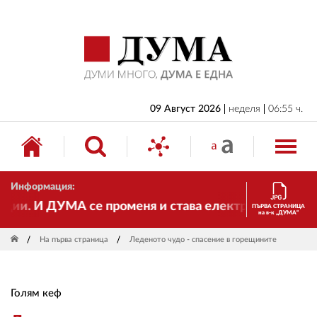
НАЧАЛО
БЪЛГАРИЯ
ИКОНОМИКА
ИЗБОРИ
09 Август 2026
неделя
06:55 ч.
СВЯТ
ОБЩЕСТВО
Информация:
КУЛТУРА
и. И ДУМА се променя и става електронно издание, н
ПЪРВА СТРАНИЦА
на в-к „ДУМА“
ЖИВОТ
На първа страница
Леденото чудо - спасение в горещините
СПОРТ
ПРИЛОЖЕНИЯ
Голям кеф
ДРУГИ