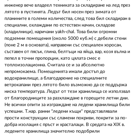
02 975 20 35
инженер вече владеел техниката за складиране на лед през
лятото в пустинята. Ледът бил носен през зимата от
планините в големи количества, след това бил складиран в
специални, охлаждани по естествен начин, складове
(хладилници), наричани yakh-chal. Това били огромни
подземни помещения (около 5000 куб.м) с дебели стени
(поне 2 м в основата), направени със специален хоросан,
съставен от пясък, глина, белтъци на яйца, вар, козя вълна и
пепел в точни пропорции, като цялата смес е
топлоизолационна. Считала се и за абсолютно
непромокаема. Помещенията имали достъп до
водохранилище, а благодарение на специалните
ветрокапани през лятото било възможно да се поддържа
ниска температура. Ледът от тези хранилища се използвал
от благородниците за разхлаждане в горещите летни дни.
Не всички опити за изграждане на ледени хранилища били
успешни. Т.нар. ранни "ледени къщи" представлявали
прости конструкции със сламени покриви, покрити за по-
добра изолация с пръст и храсталаци. В средата на ХIХ в.
ледените хранилища значително подобрили