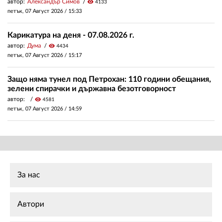
автор:
Александър Симов
visibility
4133
петък, 07 Август 2026 /
15:33
Карикатура на деня - 07.08.2026 г.
автор:
Дума
visibility
4434
петък, 07 Август 2026 /
15:17
Защо няма тунел под Петрохан: 110 години обещания,
зелени спирачки и държавна безотговорност
автор:
visibility
4581
петък, 07 Август 2026 /
14:59
За нас
Автори