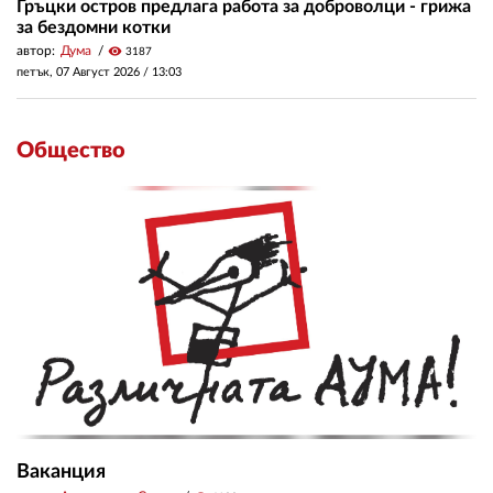
Гръцки остров предлага работа за доброволци - грижа
за бездомни котки
автор:
Дума
visibility
3187
петък, 07 Август 2026 /
13:03
Общество
Ваканция