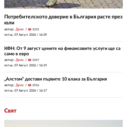
Потребителското доверие в България расте през
юли
автор:
Дума
visibility
3235
петък, 07 Август 2026 /
16:39
КФН: От 9 август цените на финансовите услуги ще са
само в евро
автор:
Дума
visibility
3547
петък, 07 Август 2026 /
16:19
„Алстом“ достави първите 10 влака за България
автор:
Дума
visibility
2956
петък, 07 Август 2026 /
16:17
Свят