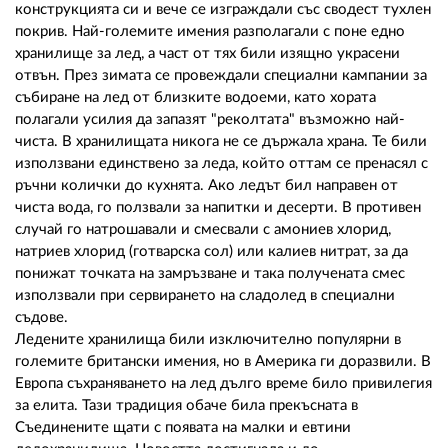
конструкцията си и вече се изграждали със сводест тухлен
покрив. Най-големите имения разполагали с поне едно
хранилище за лед, а част от тях били изящно украсени
отвън. През зимата се провеждали специални кампании за
събиране на лед от близките водоеми, като хората
полагали усилия да запазят "реколтата" възможно най-
чиста. В хранилищата никога не се държала храна. Те били
използвани единствено за леда, който оттам се пренасял с
ръчни колички до кухнята. Ако ледът бил направен от
чиста вода, го ползвали за напитки и десерти. В противен
случай го натрошавали и смесвали с амониев хлорид,
натриев хлорид (готварска сол) или калиев нитрат, за да
понижат точката на замръзване и така получената смес
използвали при сервирането на сладолед в специални
съдове.
Ледените хранилища били изключително популярни в
големите британски имения, но в Америка ги доразвили. В
Европа съхраняването на лед дълго време било привилегия
за елита. Тази традиция обаче била прекъсната в
Съединените щати с появата на малки и евтини