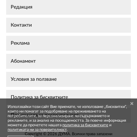
Редакция
Контакти
Реклама
Абонамент
Условия за ползване
Политика за бисквитките
Използвайки този сайт Вие приемате, че използваме „бисквитки",
които ни помагат за подобряване на преживяването на
Политиката за поверителност
потребителите, за персонализиране на съдържанието и
рекламите, и за анализ на посещаемостта. За повече информация
можете да прочетете нашата
политика за бисквитките
и
политиката ни за поверителност
.
Copyright © 2026 ДУМА. Всички права запазени