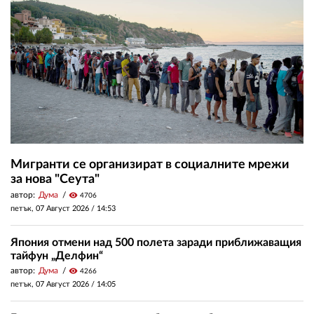
Мигранти се организират в социалните мрежи
за нова "Сеута"
автор:
Дума
visibility
4706
петък, 07 Август 2026 /
14:53
Япония отмени над 500 полета заради приближаващия
тайфун „Делфин“
автор:
Дума
visibility
4266
петък, 07 Август 2026 /
14:05