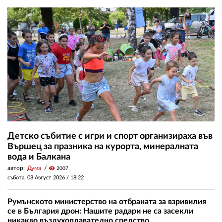
Детско събитие с игри и спорт организираха във
Вършец за празника на курорта, минералната
вода и Балкана
автор:
Дума
visibility
2007
събота, 08 Август 2026 /
18:22
Румънското министерство на отбраната за взривилия
се в България дрон: Нашите радари не са засекли
никакво въздухоплавателно средство