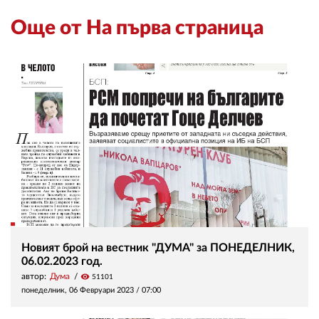
Още от На първа страница
Новият брой на вестник "ДУМА" за ПОНЕДЕЛНИК,
06.02.2023 год.
автор:
Дума
visibility
51101
понеделник, 06 Февруари 2023 /
07:00