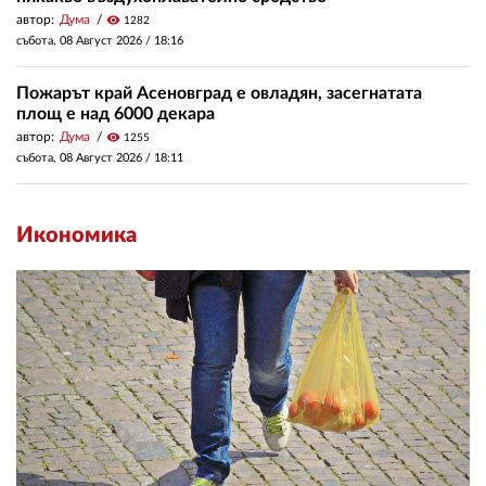
автор:
Дума
visibility
1282
събота, 08 Август 2026 /
18:16
Пожарът край Асеновград е овладян, засегнатата
площ е над 6000 декара
автор:
Дума
visibility
1255
събота, 08 Август 2026 /
18:11
Икономика