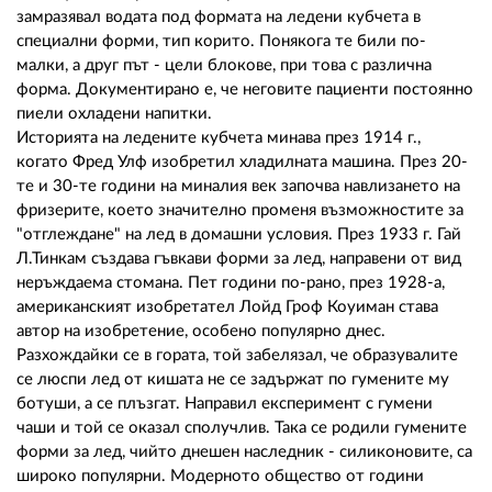
замразявал водата под формата на ледени кубчета в
специални форми, тип корито. Понякога те били по-
малки, а друг път - цели блокове, при това с различна
форма. Документирано е, че неговите пациенти постоянно
пиели охладени напитки.
Историята на ледените кубчета минава през 1914 г.,
когато Фред Улф изобретил хладилната машина. През 20-
те и 30-те години на миналия век започва навлизането на
фризерите, което значително променя възможностите за
"отглеждане" на лед в домашни условия. През 1933 г. Гай
Л.Тинкам създава гъвкави форми за лед, направени от вид
неръждаема стомана. Пет години по-рано, през 1928-а,
американският изобретател Лойд Гроф Коуиман става
автор на изобретение, особено популярно днес.
Разхождайки се в гората, той забелязал, че образувалите
се люспи лед от кишата не се задържат по гумените му
ботуши, а се плъзгат. Направил експеримент с гумени
чаши и той се оказал сполучлив. Така се родили гумените
форми за лед, чийто днешен наследник - силиконовите, са
широко популярни. Модерното общество от години