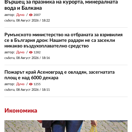
Вършец за празника на курорта, минералната
вода и Балкана
автор:
Дума
visibility
2007
събота, 08 Август 2026 /
18:22
Румънското министерство на отбраната за взривилия
се в България дрон: Нашите радари не са засекли
никакво въздухоплавателно средство
автор:
Дума
visibility
1282
събота, 08 Август 2026 /
18:16
Пожарът край Асеновград е овладян, засегнатата
площ е над 6000 декара
автор:
Дума
visibility
1255
събота, 08 Август 2026 /
18:11
Икономика