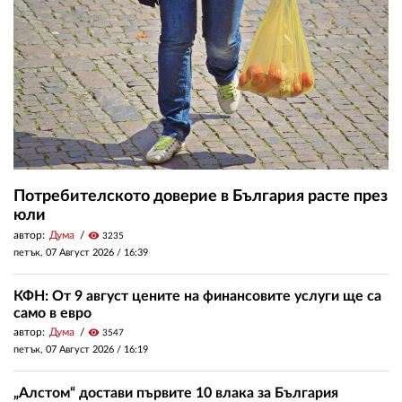
Потребителското доверие в България расте през
юли
автор:
Дума
visibility
3235
петък, 07 Август 2026 /
16:39
КФН: От 9 август цените на финансовите услуги ще са
само в евро
автор:
Дума
visibility
3547
петък, 07 Август 2026 /
16:19
„Алстом“ достави първите 10 влака за България