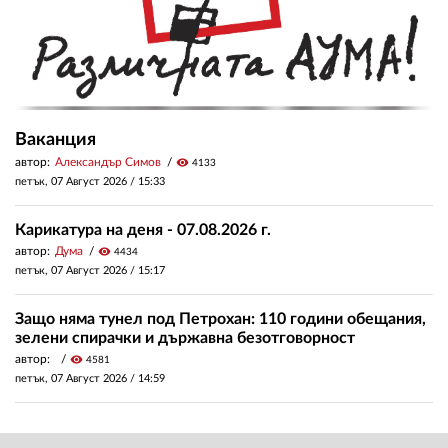
Ваканция
автор:
Александър Симов
visibility
4133
петък, 07 Август 2026 /
15:33
Карикатура на деня - 07.08.2026 г.
автор:
Дума
visibility
4434
петък, 07 Август 2026 /
15:17
Защо няма тунел под Петрохан: 110 години обещания,
зелени спирачки и държавна безотговорност
автор:
visibility
4581
петък, 07 Август 2026 /
14:59