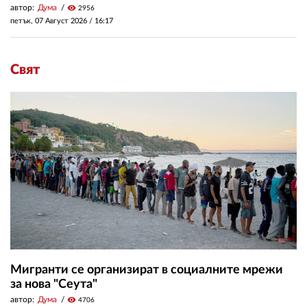
автор:
Дума
visibility
2956
петък, 07 Август 2026 /
16:17
Свят
Мигранти се организират в социалните мрежи
за нова "Сеута"
автор:
Дума
visibility
4706