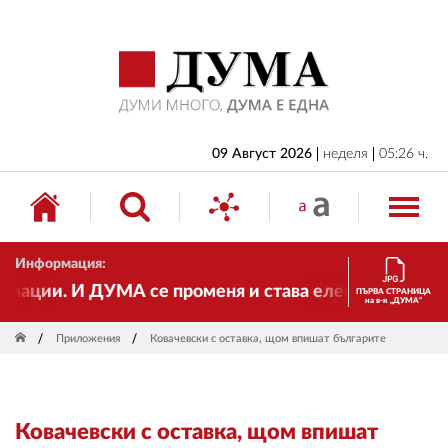
НАЧАЛО
БЪЛГАРИЯ
ИКОНОМИКА
ИЗБОРИ
09 Август 2026
неделя
05:26 ч.
СВЯТ
ОБЩЕСТВО
Информация:
КУЛТУРА
ации. И ДУМА се променя и става електронно издание
ПЪРВА СТРАНИЦА
на в-к „ДУМА“
ЖИВОТ
Приложения
Ковачевски с оставка, щом впишат българите
СПОРТ
ПРИЛОЖЕНИЯ
Ковачевски с оставка, щом впишат
ДРУГИ