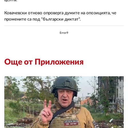
02 975 20 35
Ковачевски отново опроверга думите на опозицията, че
промените са под "български диктат".
Error9
Още от Приложения