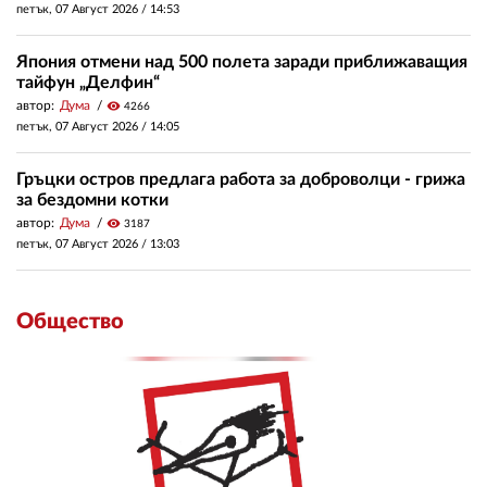
петък, 07 Август 2026 /
14:53
Япония отмени над 500 полета заради приближаващия
тайфун „Делфин“
автор:
Дума
visibility
4266
петък, 07 Август 2026 /
14:05
Гръцки остров предлага работа за доброволци - грижа
за бездомни котки
автор:
Дума
visibility
3187
петък, 07 Август 2026 /
13:03
Общество