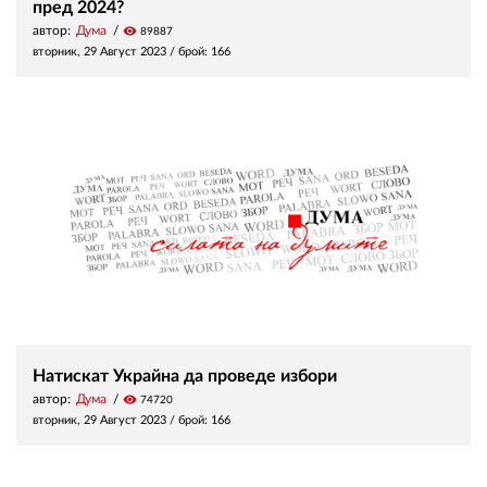
пред 2024?
автор:
Дума
visibility
89887
вторник, 29 Август 2023
/ брой: 166
Натискат Украйна да проведе избори
автор:
Дума
visibility
74720
вторник, 29 Август 2023
/ брой: 166