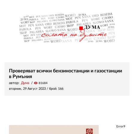
Проверяват всички бензиностанции и газостанции
в Румъния
автор:
Дума
visibility
81684
вторник, 29 Август 2023
/ брой: 166
Error9