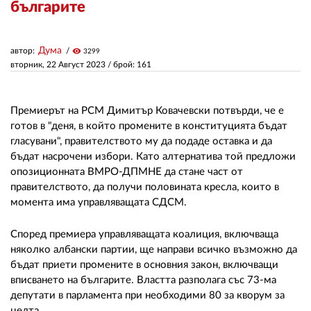
българите
ЗА НАС
Дума
автор:
visibility
3299
АВТОРИ
вторник, 22 Август 2023
/ брой: 161
РЕДАКЦИЯ
Премиерът на РСМ Димитър Ковачевски потвърди, че е
КОНТАКТИ
готов в "деня, в който промените в конституцията бъдат
гласувани", правителството му да подаде оставка и да
РЕКЛАМА
бъдат насрочени избори. Като алтернатива той предложи
опозиционната ВМРО-ДПМНЕ да стане част от
АБОНАМЕНТ
правителството, да получи половината кресла, които в
момента има управляващата СДСМ.
УСЛОВИЯ ЗА ПОЛЗВАНЕ
ПОЛИТИКА ЗА БИСКВИТКИТЕ
Според премиера управляващата коалиция, включваща
няколко албански партии, ще направи всичко възможно да
ПОЛИТИКАТА ЗА
бъдат приети промените в основния закон, включващи
ПОВЕРИТЕЛНОСТ
вписването на българите. Властта разполага със 73-ма
депутати в парламента при необходими 80 за кворум за
целта.