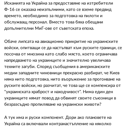
Исканията на Украйна за предоставяне на изтребители
Ф-16 се оказаха неизпълними, като се вземе предвид
времето, необходимо за подготовка на пилоти и
обслужващ персонал. Вместо това бяха обещани
допълнителни МиГ-ове от съветската епоха.
Обаче липсата на авиационно прикритие на украинските
войски, опитващи се да настъпват към руските граници, се
посочва от мнозина като слабо място, което ограничава
напредването на украинците и значително увеличава
техните загуби. Според съобщения в американските
медии западните чиновници прекрасно разбират, че Киев
няма нито подготовка, нито въоръжение за прогонване на
руските войски, но разчитат, че това ще се компенсира от
"украинската храброст и находчивост". Нима един ден
украинците нямат повод да обвинят своите съюзници в
безразсъдно пропиляване на украински животи?
А тук има и руски компонент. Дори ако плановете на
Украйна са включвали контранастъпление на няколко