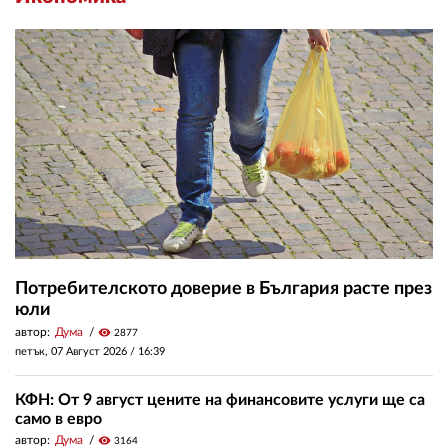
Потребителското доверие в България расте през
юли
автор:
Дума
visibility
2877
петък, 07 Август 2026 /
16:39
КФН: От 9 август цените на финансовите услуги ще са
само в евро
автор:
Дума
visibility
3164