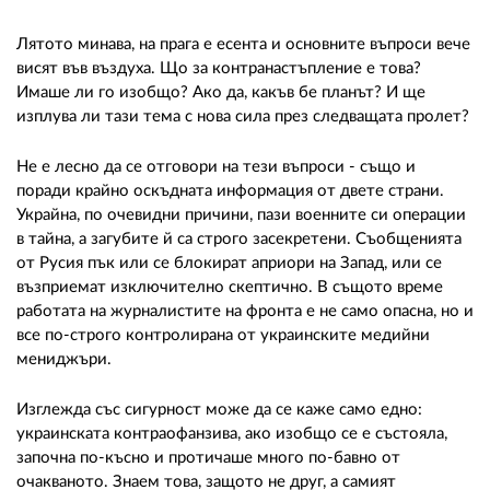
Лятото минава, на прага е есента и основните въпроси вече
висят във въздуха. Що за контранастъпление е това?
Имаше ли го изобщо? Ако да, какъв бе планът? И ще
изплува ли тази тема с нова сила през следващата пролет?
Не е лесно да се отговори на тези въпроси - също и
поради крайно оскъдната информация от двете страни.
Украйна, по очевидни причини, пази военните си операции
в тайна, а загубите й са строго засекретени. Съобщенията
от Русия пък или се блокират априори на Запад, или се
възприемат изключително скептично. В същото време
работата на журналистите на фронта е не само опасна, но и
все по-строго контролирана от украинските медийни
мениджъри.
Изглежда със сигурност може да се каже само едно:
украинската контраофанзива, ако изобщо се е състояла,
започна по-късно и протичаше много по-бавно от
очакваното. Знаем това, защото не друг, а самият