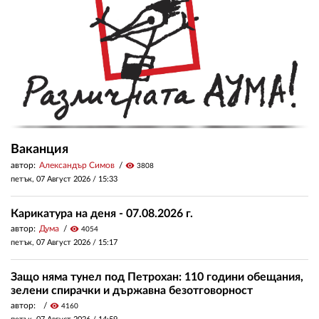
Ваканция
автор:
Александър Симов
visibility
3808
петък, 07 Август 2026 /
15:33
Карикатура на деня - 07.08.2026 г.
автор:
Дума
visibility
4054
петък, 07 Август 2026 /
15:17
Защо няма тунел под Петрохан: 110 години обещания,
зелени спирачки и държавна безотговорност
автор:
visibility
4160