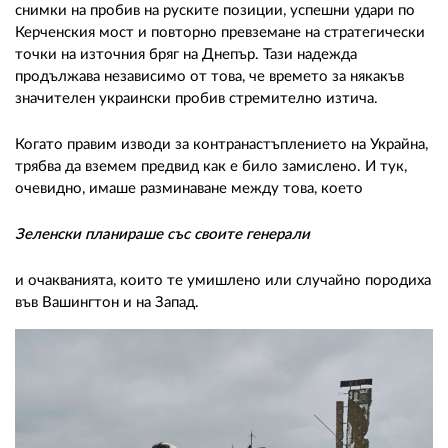
снимки на пробив на руските позиции, успешни удари по
Керченския мост и повторно превземане на стратегически
точки на източния бряг на Днепър. Тази надежда
продължава независимо от това, че времето за някакъв
значителен украински пробив стремително изтича.
Когато правим изводи за контранастъплението на Украйна,
трябва да вземем предвид как е било замислено. И тук,
очевидно, имаше разминаване между това, което
Зеленски планираше със своите генерали
и очакванията, които те умишлено или случайно породиха
във Вашингтон и на Запад.