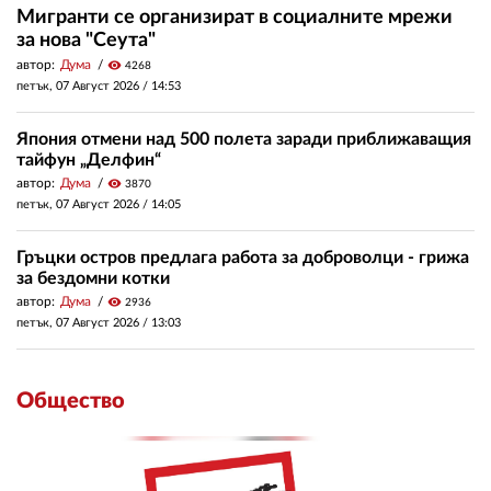
Мигранти се организират в социалните мрежи
за нова "Сеута"
автор:
Дума
visibility
4268
петък, 07 Август 2026 /
14:53
Япония отмени над 500 полета заради приближаващия
тайфун „Делфин“
автор:
Дума
visibility
3870
петък, 07 Август 2026 /
14:05
Гръцки остров предлага работа за доброволци - грижа
за бездомни котки
автор:
Дума
visibility
2936
петък, 07 Август 2026 /
13:03
Общество