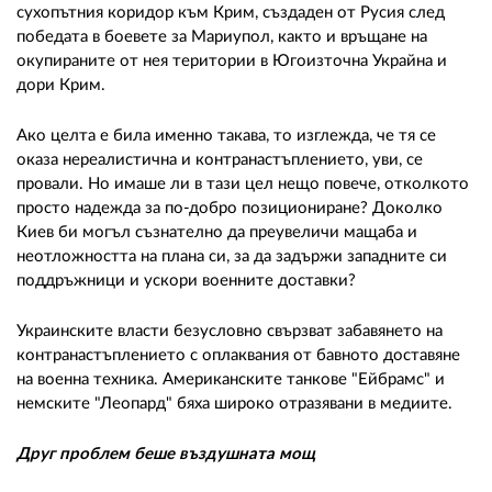
сухопътния коридор към Крим, създаден от Русия след
победата в боевете за Мариупол, както и връщане на
окупираните от нея територии в Югоизточна Украйна и
дори Крим.
Ако целта е била именно такава, то изглежда, че тя се
оказа нереалистична и контранастъплението, уви, се
провали. Но имаше ли в тази цел нещо повече, отколкото
просто надежда за по-добро позициониране? Доколко
Киев би могъл съзнателно да преувеличи мащаба и
неотложността на плана си, за да задържи западните си
поддръжници и ускори военните доставки?
Украинските власти безусловно свързват забавянето на
контранастъплението с оплаквания от бавното доставяне
на военна техника. Американските танкове "Ейбрамс" и
немските "Леопард" бяха широко отразявани в медиите.
Друг проблем беше въздушната мощ