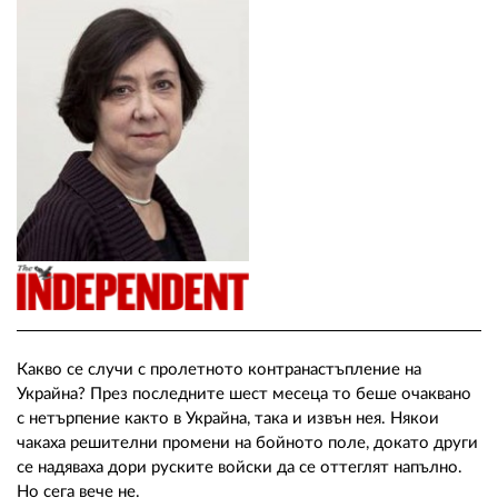
02 975 20 35
Какво се случи с пролетното контранастъпление на
Украйна? През последните шест месеца то беше очаквано
с нетърпение както в Украйна, така и извън нея. Някои
чакаха решителни промени на бойното поле, докато други
се надяваха дори руските войски да се оттеглят напълно.
Но сега вече не.