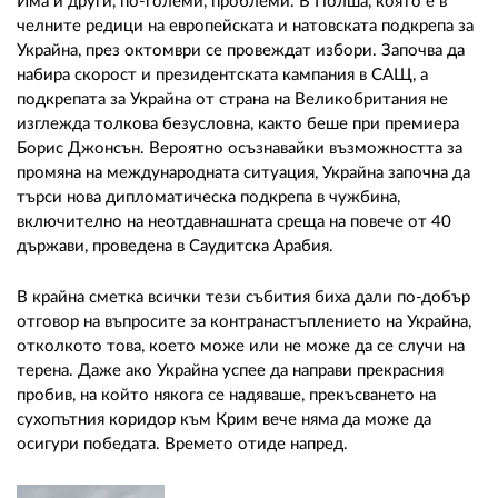
Има и други, по-големи, проблеми. В Полша, която е в
челните редици на европейската и натовската подкрепа за
Украйна, през октомври се провеждат избори. Започва да
набира скорост и президентската кампания в САЩ, а
подкрепата за Украйна от страна на Великобритания не
изглежда толкова безусловна, както беше при премиера
Борис Джонсън. Вероятно осъзнавайки възможността за
промяна на международната ситуация, Украйна започна да
търси нова дипломатическа подкрепа в чужбина,
включително на неотдавнашната среща на повече от 40
държави, проведена в Саудитска Арабия.
В крайна сметка всички тези събития биха дали по-добър
отговор на въпросите за контранастъплението на Украйна,
отколкото това, което може или не може да се случи на
терена. Даже ако Украйна успее да направи прекрасния
пробив, на който някога се надяваше, прекъсването на
сухопътния коридор към Крим вече няма да може да
осигури победата. Времето отиде напред.