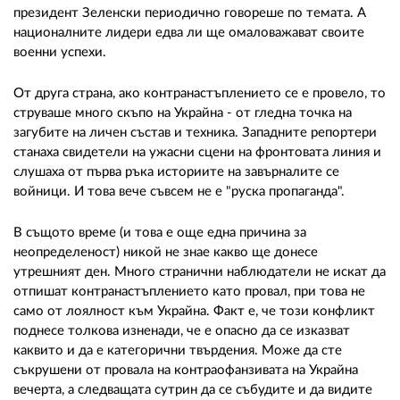
президент Зеленски периодично говореше по темата. А
националните лидери едва ли ще омаловажават своите
военни успехи.
От друга страна, ако контранастъплението се е провело, то
струваше много скъпо на Украйна - от гледна точка на
загубите на личен състав и техника. Западните репортери
станаха свидетели на ужасни сцени на фронтовата линия и
слушаха от първа ръка историите на завърналите се
войници. И това вече съвсем не е "руска пропаганда".
В същото време (и това е още една причина за
неопределеност) никой не знае какво ще донесе
утрешният ден. Много странични наблюдатели не искат да
отпишат контранастъплението като провал, при това не
само от лоялност към Украйна. Факт е, че този конфликт
поднесе толкова изненади, че е опасно да се изказват
каквито и да е категорични твърдения. Може да сте
съкрушени от провала на контраофанзивата на Украйна
вечерта, а следващата сутрин да се събудите и да видите