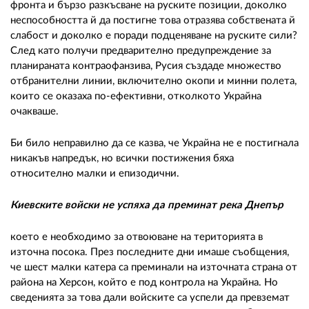
фронта и бързо разкъсване на руските позиции, доколко
неспособността й да постигне това отразява собствената й
слабост и доколко е поради подценяване на руските сили?
След като получи предварително предупреждение за
планираната контраофанзива, Русия създаде множество
отбранителни линии, включително окопи и минни полета,
които се оказаха по-ефективни, отколкото Украйна
очакваше.
Би било неправилно да се казва, че Украйна не е постигнала
никакъв напредък, но всички постижения бяха
относително малки и епизодични.
Киевските войски не успяха да преминат река Днепър
което е необходимо за отвоюване на територията в
източна посока. През последните дни имаше съобщения,
че шест малки катера са преминали на източната страна от
района на Херсон, който е под контрола на Украйна. Но
сведенията за това дали войските са успели да превземат