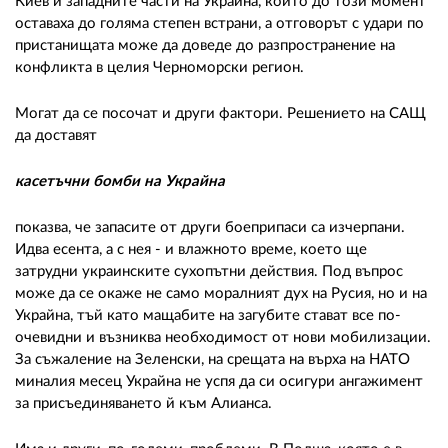
Киев и западните части на Украйна, които до този момент
оставаха до голяма степен встрани, а отговорът с удари по
пристанищата може да доведе до разпространение на
конфликта в целия Черноморски регион.
Могат да се посочат и други фактори. Решението на САЩ
да доставят
касетъчни бомби на Украйна
показва, че запасите от други боеприпаси са изчерпани.
Идва есента, а с нея - и влажното време, което ще
затрудни украинските сухопътни действия. Под въпрос
може да се окаже не само моралният дух на Русия, но и на
Украйна, тъй като мащабите на загубите стават все по-
очевидни и възниква необходимост от нови мобилизации.
За съжаление на Зеленски, на срещата на върха на НАТО
миналия месец Украйна не успя да си осигури ангажимент
за присъединяването й към Алианса.