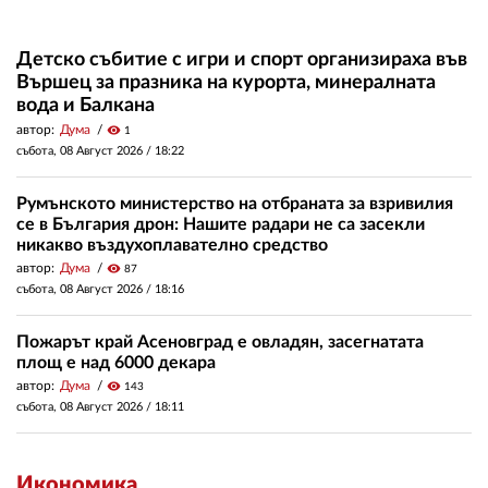
Детско събитие с игри и спорт организираха във
Вършец за празника на курорта, минералната
вода и Балкана
автор:
Дума
visibility
1
събота, 08 Август 2026 /
18:22
Румънското министерство на отбраната за взривилия
се в България дрон: Нашите радари не са засекли
никакво въздухоплавателно средство
автор:
Дума
visibility
87
събота, 08 Август 2026 /
18:16
Пожарът край Асеновград е овладян, засегнатата
площ е над 6000 декара
автор:
Дума
visibility
143
събота, 08 Август 2026 /
18:11
Икономика