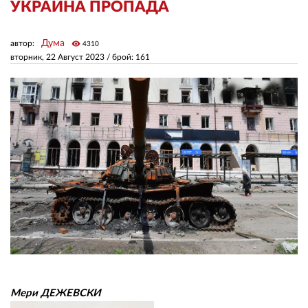
УКРАЙНА ПРОПАДА
ЗА НАС
Дума
автор:
visibility
4310
вторник, 22 Август 2023
/ брой: 161
АВТОРИ
РЕДАКЦИЯ
КОНТАКТИ
РЕКЛАМА
АБОНАМЕНТ
УСЛОВИЯ ЗА ПОЛЗВАНЕ
ПОЛИТИКА ЗА БИСКВИТКИТЕ
ПОЛИТИКАТА ЗА
ПОВЕРИТЕЛНОСТ
Мери ДЕЖЕВСКИ