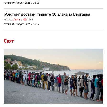
петък, 07 Август 2026 /
16:19
„Алстом“ достави първите 10 влака за България
автор:
Дума
visibility
2588
петък, 07 Август 2026 /
16:17
Свят