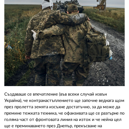
Създаваше се впечатление (във всеки случай извън
Украйна), че контранастъплението ще започне веднага щом
през пролетта земята изсъхне достатъчно, за да може да
премине тежката техника, че офанзивата ще се разгърне по
голяма част от фронтовата линия на изток и че нейна цел
ще е преминаването през Днепър, прекъсване на