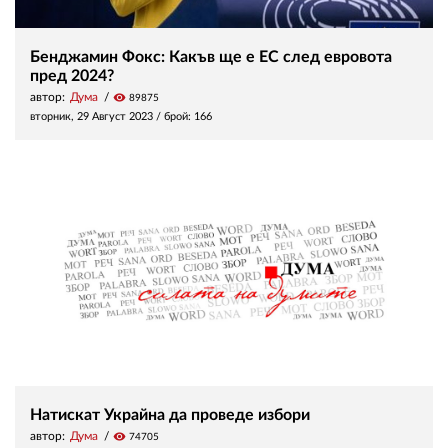
Бенджамин Фокс: Какъв ще е ЕС след евровота
пред 2024?
автор:
Дума
visibility
89875
вторник, 29 Август 2023
/ брой: 166
Натискат Украйна да проведе избори
автор:
Дума
visibility
74705