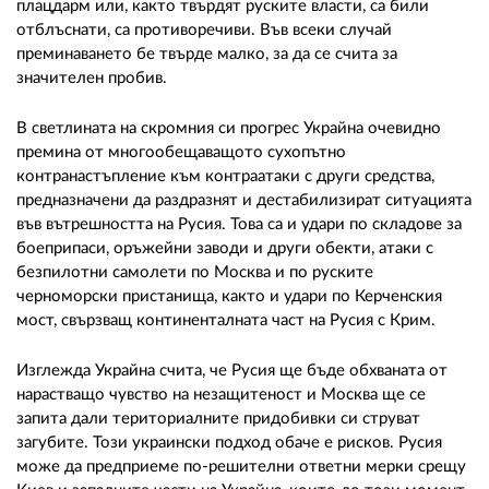
плацдарм или, както твърдят руските власти, са били
отблъснати, са противоречиви. Във всеки случай
преминаването бе твърде малко, за да се счита за
значителен пробив.
В светлината на скромния си прогрес Украйна очевидно
премина от многообещаващото сухопътно
контранастъпление към контраатаки с други средства,
предназначени да раздразнят и дестабилизират ситуацията
във вътрешността на Русия. Това са и удари по складове за
боеприпаси, оръжейни заводи и други обекти, атаки с
безпилотни самолети по Москва и по руските
черноморски пристанища, както и удари по Керченския
мост, свързващ континенталната част на Русия с Крим.
Изглежда Украйна счита, че Русия ще бъде обхваната от
нарастващо чувство на незащитеност и Москва ще се
запита дали териториалните придобивки си струват
загубите. Този украински подход обаче е рисков. Русия
може да предприеме по-решителни ответни мерки срещу